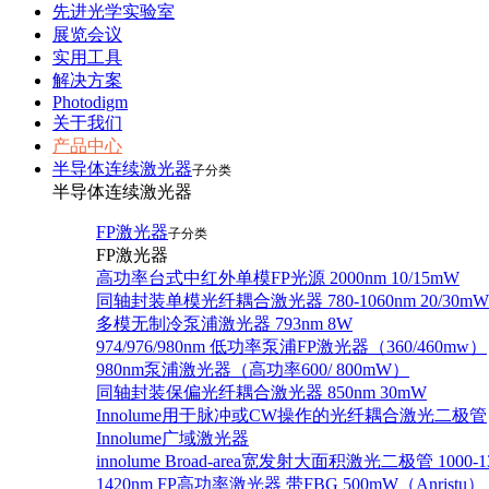
先进光学实验室
展览会议
实用工具
解决方案
Photodigm
关于我们
产品中心
半导体连续激光器
子分类
半导体连续激光器
FP激光器
子分类
FP激光器
高功率台式中红外单模FP光源 2000nm 10/15mW
同轴封装单模光纤耦合激光器 780-1060nm 20/30mW
多模无制冷泵浦激光器 793nm 8W
974/976/980nm 低功率泵浦FP激光器（360/460mw）
980nm泵浦激光器（高功率600/ 800mW）
同轴封装保偏光纤耦合激光器 850nm 30mW
Innolume用于脉冲或CW操作的光纤耦合激光二极管
Innolume广域激光器
innolume Broad-area宽发射大面积激光二极管 1000-1
1420nm FP高功率激光器 带FBG 500mW（Anristu）