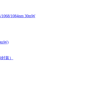
068/1084nm 30mW
0mW)
39封装）