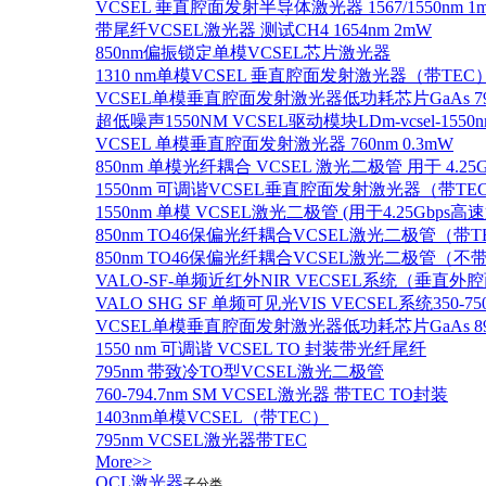
VCSEL 垂直腔面发射半导体激光器 1567/1550nm 1
带尾纤VCSEL激光器 测试CH4 1654nm 2mW
850nm偏振锁定单模VCSEL芯片激光器
1310 nm单模VCSEL 垂直腔面发射激光器（带TEC
VCSEL单模垂直腔面发射激光器低功耗芯片GaAs 795n
超低噪声1550NM VCSEL驱动模块LDm-vcsel-1550n
VCSEL 单模垂直腔面发射激光器 760nm 0.3mW
850nm 单模光纤耦合 VCSEL 激光二极管 用于 4.25
1550nm 可调谐VCSEL垂直腔面发射激光器（带T
1550nm 单模 VCSEL激光二极管 (用于4.25Gbps高
850nm TO46保偏光纤耦合VCSEL激光二极管（带T
850nm TO46保偏光纤耦合VCSEL激光二极管（不带
VALO-SF-单频近红外NIR VECSEL系统（垂直
VALO SHG SF 单频可见光VIS VECSEL系统35
VCSEL单模垂直腔面发射激光器低功耗芯片GaAs 894.6
1550 nm 可调谐 VCSEL TO 封装带光纤尾纤
795nm 带致冷TO型VCSEL激光二极管
760-794.7nm SM VCSEL激光器 带TEC TO封装
1403nm单模VCSEL（带TEC）
795nm VCSEL激光器带TEC
More>>
QCL激光器
子分类