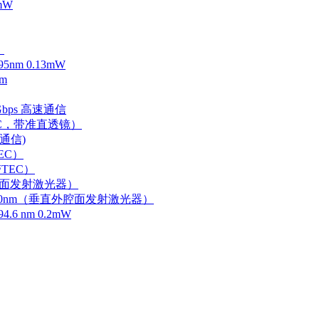
mW
）
m 0.13mW
m
Gbps 高速通信
EC，带准直透镜）
速通信)
EC）
TEC）
外腔面发射激光器）
0-750nm（垂直外腔面发射激光器）
 nm 0.2mW