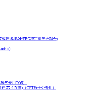
-can封装或连续/脉冲/FBG稳定型光纤耦合)
istu)
LAS氧气专用TO5）
二极管已停产 芯片在售)（CPT原子钟专用）