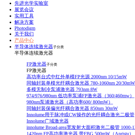
先进光学实验室
展览会议
实用工具
解决方案
Photodigm
关于我们
产品中心
半导体连续激光器
子分类
半导体连续激光器
FP激光器
子分类
FP激光器
高功率台式中红外单模FP光源 2000nm 10/15mW
同轴封装单模光纤耦合激光器 780-1060nm 20/30mW
多模无制冷泵浦激光器 793nm 8W
974/976/980nm 低功率泵浦FP激光器（360/460mw）
980nm泵浦激光器（高功率600/ 800mW）
同轴封装保偏光纤耦合激光器 850nm 30mW
Innolume用于脉冲或CW操作的光纤耦合激光二极管
Innolume广域激光器
innolume Broad-area宽发射大面积激光二极管 1000-1
1420nm FP高功率激光器 带FBG 500mW（Anristu）