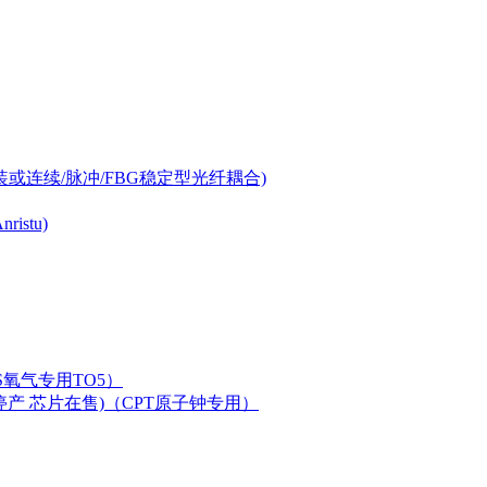
-can封装或连续/脉冲/FBG稳定型光纤耦合)
istu)
LAS氧气专用TO5）
二极管已停产 芯片在售)（CPT原子钟专用）