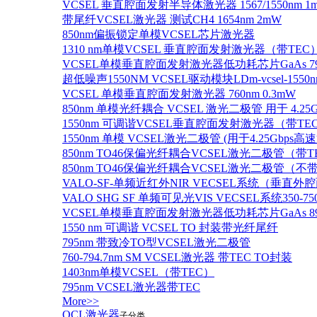
VCSEL 垂直腔面发射半导体激光器 1567/1550nm 1
带尾纤VCSEL激光器 测试CH4 1654nm 2mW
850nm偏振锁定单模VCSEL芯片激光器
1310 nm单模VCSEL 垂直腔面发射激光器（带TEC
VCSEL单模垂直腔面发射激光器低功耗芯片GaAs 795n
超低噪声1550NM VCSEL驱动模块LDm-vcsel-1550n
VCSEL 单模垂直腔面发射激光器 760nm 0.3mW
850nm 单模光纤耦合 VCSEL 激光二极管 用于 4.25
1550nm 可调谐VCSEL垂直腔面发射激光器（带T
1550nm 单模 VCSEL激光二极管 (用于4.25Gbps高
850nm TO46保偏光纤耦合VCSEL激光二极管（带T
850nm TO46保偏光纤耦合VCSEL激光二极管（不带
VALO-SF-单频近红外NIR VECSEL系统（垂直
VALO SHG SF 单频可见光VIS VECSEL系统35
VCSEL单模垂直腔面发射激光器低功耗芯片GaAs 894.6
1550 nm 可调谐 VCSEL TO 封装带光纤尾纤
795nm 带致冷TO型VCSEL激光二极管
760-794.7nm SM VCSEL激光器 带TEC TO封装
1403nm单模VCSEL（带TEC）
795nm VCSEL激光器带TEC
More>>
QCL激光器
子分类