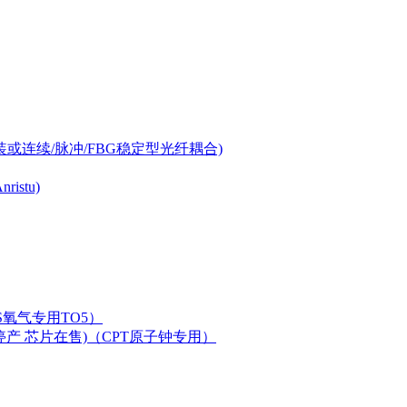
-can封装或连续/脉冲/FBG稳定型光纤耦合)
istu)
LAS氧气专用TO5）
二极管已停产 芯片在售)（CPT原子钟专用）