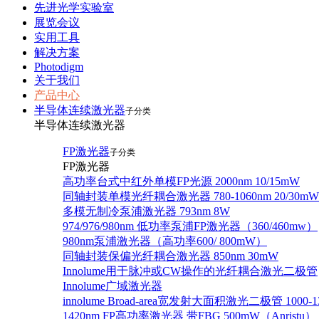
先进光学实验室
展览会议
实用工具
解决方案
Photodigm
关于我们
产品中心
半导体连续激光器
子分类
半导体连续激光器
FP激光器
子分类
FP激光器
高功率台式中红外单模FP光源 2000nm 10/15mW
同轴封装单模光纤耦合激光器 780-1060nm 20/30mW
多模无制冷泵浦激光器 793nm 8W
974/976/980nm 低功率泵浦FP激光器（360/460mw）
980nm泵浦激光器（高功率600/ 800mW）
同轴封装保偏光纤耦合激光器 850nm 30mW
Innolume用于脉冲或CW操作的光纤耦合激光二极管
Innolume广域激光器
innolume Broad-area宽发射大面积激光二极管 1000-1
1420nm FP高功率激光器 带FBG 500mW（Anristu）