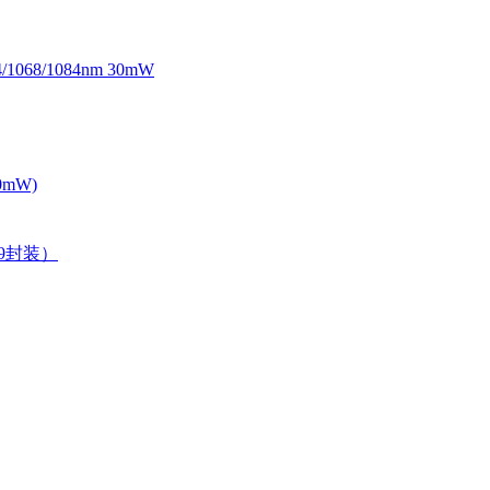
068/1084nm 30mW
0mW)
39封装）