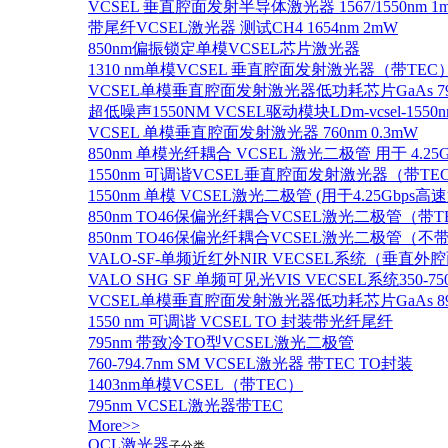
VCSEL 垂直腔面发射半导体激光器 1567/1550nm 1
带尾纤VCSEL激光器 测试CH4 1654nm 2mW
850nm偏振锁定单模VCSEL芯片激光器
1310 nm单模VCSEL 垂直腔面发射激光器（带TEC
VCSEL单模垂直腔面发射激光器低功耗芯片GaAs 795n
超低噪声1550NM VCSEL驱动模块LDm-vcsel-1550n
VCSEL 单模垂直腔面发射激光器 760nm 0.3mW
850nm 单模光纤耦合 VCSEL 激光二极管 用于 4.25
1550nm 可调谐VCSEL垂直腔面发射激光器（带T
1550nm 单模 VCSEL激光二极管 (用于4.25Gbps高
850nm TO46保偏光纤耦合VCSEL激光二极管（带T
850nm TO46保偏光纤耦合VCSEL激光二极管（不带
VALO-SF-单频近红外NIR VECSEL系统（垂直
VALO SHG SF 单频可见光VIS VECSEL系统35
VCSEL单模垂直腔面发射激光器低功耗芯片GaAs 894.6
1550 nm 可调谐 VCSEL TO 封装带光纤尾纤
795nm 带致冷TO型VCSEL激光二极管
760-794.7nm SM VCSEL激光器 带TEC TO封装
1403nm单模VCSEL（带TEC）
795nm VCSEL激光器带TEC
More>>
QCL激光器
子分类