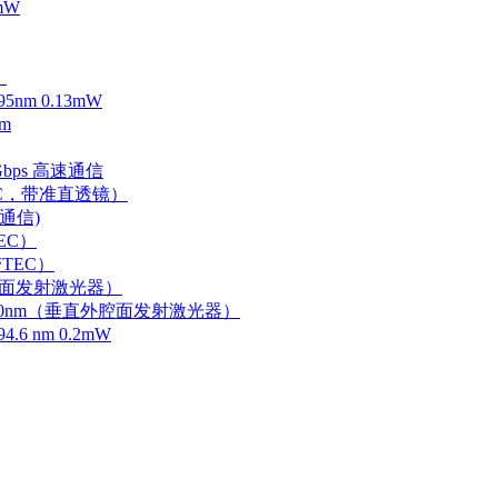
mW
）
m 0.13mW
m
Gbps 高速通信
EC，带准直透镜）
速通信)
EC）
TEC）
外腔面发射激光器）
0-750nm（垂直外腔面发射激光器）
 nm 0.2mW