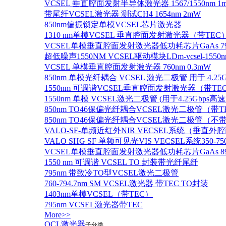
VCSEL 垂直腔面发射半导体激光器 1567/1550nm 1
带尾纤VCSEL激光器 测试CH4 1654nm 2mW
850nm偏振锁定单模VCSEL芯片激光器
1310 nm单模VCSEL 垂直腔面发射激光器（带TEC
VCSEL单模垂直腔面发射激光器低功耗芯片GaAs 795n
超低噪声1550NM VCSEL驱动模块LDm-vcsel-1550n
VCSEL 单模垂直腔面发射激光器 760nm 0.3mW
850nm 单模光纤耦合 VCSEL 激光二极管 用于 4.25
1550nm 可调谐VCSEL垂直腔面发射激光器（带T
1550nm 单模 VCSEL激光二极管 (用于4.25Gbps高
850nm TO46保偏光纤耦合VCSEL激光二极管（带T
850nm TO46保偏光纤耦合VCSEL激光二极管（不带
VALO-SF-单频近红外NIR VECSEL系统（垂直
VALO SHG SF 单频可见光VIS VECSEL系统35
VCSEL单模垂直腔面发射激光器低功耗芯片GaAs 894.6
1550 nm 可调谐 VCSEL TO 封装带光纤尾纤
795nm 带致冷TO型VCSEL激光二极管
760-794.7nm SM VCSEL激光器 带TEC TO封装
1403nm单模VCSEL（带TEC）
795nm VCSEL激光器带TEC
More>>
QCL激光器
子分类