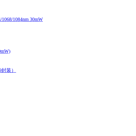
068/1084nm 30mW
0mW)
39封装）