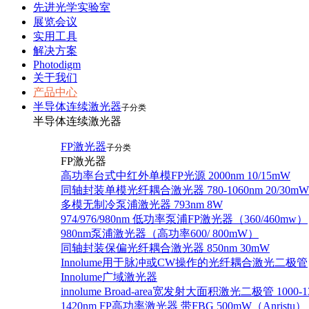
先进光学实验室
展览会议
实用工具
解决方案
Photodigm
关于我们
产品中心
半导体连续激光器
子分类
半导体连续激光器
FP激光器
子分类
FP激光器
高功率台式中红外单模FP光源 2000nm 10/15mW
同轴封装单模光纤耦合激光器 780-1060nm 20/30mW
多模无制冷泵浦激光器 793nm 8W
974/976/980nm 低功率泵浦FP激光器（360/460mw）
980nm泵浦激光器（高功率600/ 800mW）
同轴封装保偏光纤耦合激光器 850nm 30mW
Innolume用于脉冲或CW操作的光纤耦合激光二极管
Innolume广域激光器
innolume Broad-area宽发射大面积激光二极管 1000-1
1420nm FP高功率激光器 带FBG 500mW（Anristu）