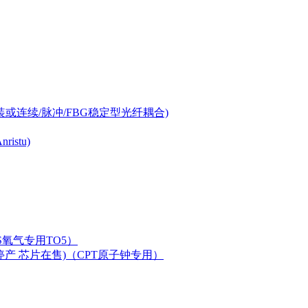
-can封装或连续/脉冲/FBG稳定型光纤耦合)
istu)
LAS氧气专用TO5）
二极管已停产 芯片在售)（CPT原子钟专用）