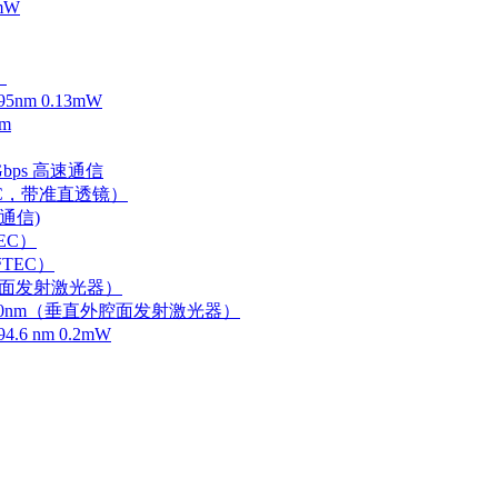
mW
）
m 0.13mW
m
Gbps 高速通信
EC，带准直透镜）
速通信)
EC）
TEC）
外腔面发射激光器）
0-750nm（垂直外腔面发射激光器）
 nm 0.2mW