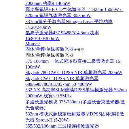
2000mm 功率9-140mW
高功率氦镉HE-CD气体激光器（442nm 150mW）
320nm 氦镉气体激光器 30/35mW
337nm氮分子激光器Nitrogen Laser 平均功率
3/120/240mW
氩离子激光器457.9/488/514.5nm 功率
16/80/100/300mW
More>>
固体/单频/单纵模激光器
子分类
固体/单频/单纵模激光器
375-1064nm 一体式紧凑型直接二极管激光器 16-
100mW
Skylark 780 CW C-DPSS NIR 单频激光器 200mW
Skylark CW C-DPSS NIR 单频激光器
689/698/780/813/857nm 50-400mW
532 NX 高功率SLM连续DPSS单纵模激光器 532nm
2000mW 线宽< 0.5MHz
多波长激光模块 375-780nm (多波长合束激光器/激
光合成器)
532nm 模块式超稳定密封紧凑型DPSS固体连续激
光器 Sprout-H (5-20W)
355/532/1064nm 三波段连续波激光器