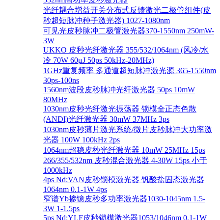
光纤耦合增益开关分布式反馈激光二极管组件(皮
秒超短脉冲种子激光器) 1027-1080nm
可见光皮秒脉冲二极管激光器370-1550nm 250mW-
3W
UKKO 皮秒光纤激光器 355/532/1064nm (风冷/水
冷 70W 60μJ 50ps 50kHz-20MHz)
1GHz重复频率 多通道超短脉冲激光源 365-1550nm
30ps-100ns
1560nm波段皮秒脉冲光纤激光器 50ps 10mW
80MHz
1030nm皮秒光纤激光振荡器 锁模全正态色散
(ANDI)光纤激光器 30mW 37MHz 3ps
1030nm皮秒薄片激光系统/微片皮秒脉冲大功率激
光器 100W 100kHz 2ps
1064nm超稳皮秒光纤激光器 10mW 25MHz 15ps
266/355/532nm 皮秒混合激光器 4-30W 15ps 小于
1000kHz
4ps Nd:VAN皮秒锁模激光器 钒酸盐固态激光器
1064nm 0.1-1W 4ps
窄谱Yb掺镱皮秒多功率激光器1030-1045nm 1.5-
3W 1-1.5ps
5ps Nd:YLF皮秒锁模激光器1053/1046nm 0.1-1W