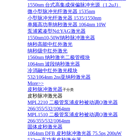
1550nm 台式高集成保偏脉冲光源（1.2μJ）
微小型脉冲光纤激光器 1535nm
小型脉冲光纤激光器 1535/1550nm
单频高功率纳秒激光器 1064nm 10W
泵浦紧凑型Nd:YAG激光器
1550nm10-50W纳秒脉冲激光器
纳秒高能中红外激光
纳秒级中红外激光
1560nm 纳秒激光二极管模块
1064nm 波段纳秒激光器
冷消融中红外激光模块
532/1064nm 2ns亚纳秒激光器
More>>
皮秒脉冲激光器
子分类
皮秒脉冲激光器
​MPL2210 二极管泵浦皮秒被动调Q激光器
266/355/532/1064nm
MPL1510 二极管泵浦皮秒被动调Q激光器
266/355/532/1064nm
固体皮秒激光器
1064nm DFB 皮秒脉冲激光器 75.5ps 200uW
532nm高功率皮秒激光器