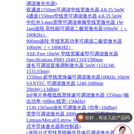
调谐激光光源)
双通道1550nm可调谐窄线宽激光器 4.8-35.5mW
4通道1550nm窄线宽可调谐激光器 4.8-35.5mW
中红外3-4um宽带可调谐单频窄线宽激光器 1W
1um波段 高性能可调谐二极管激光器100mW（＜
100KHz）
900nm波段 窄线宽高功率可调谐二极管激光器
100mW（＜100KHZ）
ASE-Free 10mW 窄线宽紧凑型可调谐激光器
Specifications PMO 1040/1310/1580nm
波长可调谐直接调制激光器 5mW (1532.68-
1535.03nm)
1550nm 超窄线宽保偏可调谐激光器100kHz 10mW
SANTEC 可调谐激光器 1240-1680nm
20mW(≥13dBm)
InP单片单模低线宽快速可调谐激光器 1550nm (输
出功率>0dBm 线宽<150kHz)
1530-1565nm波长可调激光器 (功率>10dBm)
宽带可调谐激光器 2000nm 8mW(可调谐100nm)
你好，有这几款产品吗
Littman/Metcalf/Littrow 可调谐激光系统 Lion (外腔
式半导体激光器和控制器)
c波段台式窄线宽锁频半导体可调谐激光器 1528-