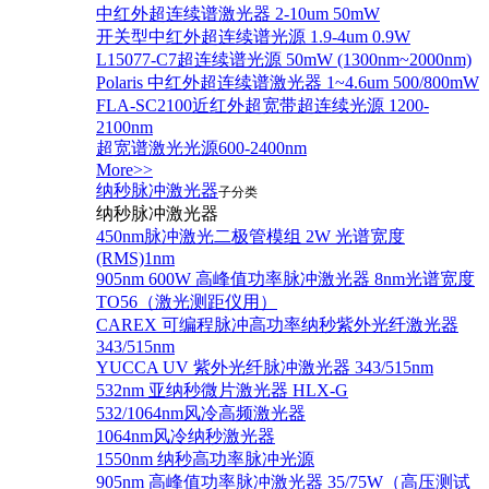
中红外超连续谱激光器 2-10um 50mW
开关型中红外超连续谱光源 1.9-4um 0.9W
L15077-C7超连续谱光源 50mW (1300nm~2000nm)
Polaris 中红外超连续谱激光器 1~4.6um 500/800mW
FLA-SC2100近红外超宽带超连续光源 1200-
2100nm
超宽谱激光光源600-2400nm
More>>
纳秒脉冲激光器
子分类
纳秒脉冲激光器
450nm脉冲激光二极管模组 2W 光谱宽度
(RMS)1nm
905nm 600W 高峰值功率脉冲激光器 8nm光谱宽度
TO56（激光测距仪用）
CAREX 可编程脉冲高功率纳秒紫外光纤激光器
343/515nm
YUCCA UV 紫外光纤脉冲激光器 343/515nm
532nm 亚纳秒微片激光器 HLX-G
532/1064nm风冷高频激光器
1064nm风冷纳秒激光器
1550nm 纳秒高功率脉冲光源
905nm 高峰值功率脉冲激光器 35/75W（高压测试