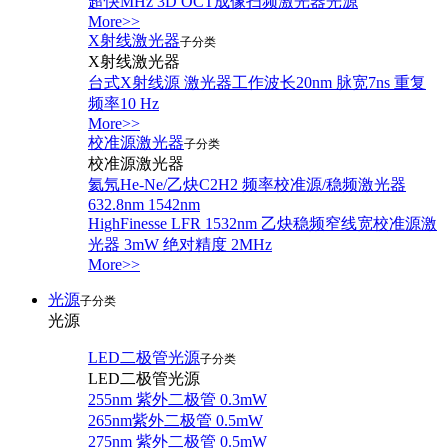
超快MHz 3D OCT成像扫频激光器光源
More>>
X射线激光器
子分类
X射线激光器
台式X射线源 激光器工作波长20nm 脉宽7ns 重复
频率10 Hz
More>>
校准源激光器
子分类
校准源激光器
氦氖He-Ne/乙炔C2H2 频率校准源/稳频激光器
632.8nm 1542nm
HighFinesse LFR 1532nm 乙炔稳频窄线宽校准源激
光器 3mW 绝对精度 2MHz
More>>
光源
子分类
光源
LED二极管光源
子分类
LED二极管光源
255nm 紫外二极管 0.3mW
265nm紫外二极管 0.5mW
275nm 紫外二极管 0.5mW