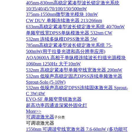
405nm-830nm高稳定紧凑型波长锁定激光系统
10/35/40/45/70/100/150/500mW
375nm-1550nm微型激光模块 10mW
CW DUV 单频连续激光器 213/266nm
633nm高稳定紧凑型波长锁定激光系统 40/70mW
单频窄线宽DPSS单纵模激光器 532nm CW
532nm 连续多纵模DPSS激光器 5W
785nm高稳定紧凑型波长锁定激光系统 75-
500mW(用于拉曼光谱和高分辨率应用)
AQA0600A 高相干单纵模连续波长扫描光源模块
1060nm 1250Hz 大于10mW
532nm 高稳定紧凑型单频窄线宽激光器 200mW
532nm 低噪声高稳定固态DPSS连续单频激光器
Sprout‐Solo (5-10W)
532nm 低噪声高稳定DPSS连续固体激光器 Sprout-
C 3W/4W
EVO-SF 单频窄带铒激光器
超高功率四通道深紫外固化灯
More>>
可调谐激光器
子分类
可调谐激光器
1550nm 可调谐窄线宽激光器 7.6-60mW (多功能可