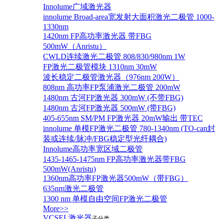
Innolume广域激光器
innolume Broad-area宽发射大面积激光二极管 1000-
1330nm
1420nm FP高功率激光器 带FBG
500mW（Anristu）
CWLD连续激光二极管 808/830/980nm 1W
FP激光二极管模块 1310nm 30mW
波长稳定二极管激光器（976nm 200W）
808nm 高功率FP泵浦激光二极管 200mW
1480nm 古河FP激光器 300mW (不带FBG)
1480nm 古河FP激光器 500mW (带FBG)
405-655nm SM/PM FP激光器 20mW输出 带TEC
innolume 单模FP激光二极管 780-1340nm (TO-can封
装或连续/脉冲/FBG稳定型光纤耦合)
Innolume高功率宽区域二极管
1435-1465-1475nm FP高功率激光器带FBG
500mW(Anristu)
1360nm高功率FP激光器500mW（带FBG）
635nm激光二极管
1300 nm 单模自由空间FP激光二极管
More>>
VCSEL激光器
子分类