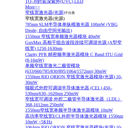
TO-39封装深紫外(UVC) LED
More>>
窄线宽激光器(光源)
子分类
窄线宽激光器(光源)
785nm SLM半导体单纵模激光器 100mW (VBG
Diode; 自由空间光输出)
1550nm 窄线宽单频激光器模块 40mW
GuxMax 高相干组合波段连续可调谐光源 (A型窄
线宽) 1250-1630nm
Clarity PFR 精密频率激光器模块 C Band ITU Grid
(8-16mW)
单频窄线宽激光二极管模块
(633/660/785/830/895/1064/1572nm) 30mW
1550nm RIO ORION 窄线宽激光器模块(光源) 10-
30mW
猫眼式外腔可调谐半导体激光器 (CEL) 450–
530nm/630–1620nm 250mW
窄线宽可调谐 外腔二极管半导体激光器（LDL）
368-1612nm 250mW
1550nm窄线宽单频半导体激光器模块 10mW
高功率窄线宽ECL外腔半导体激光器模块 1550nm
10mW <5KHz
1064nm RIO ORION 窄线宽激光器模块(光源) 10-