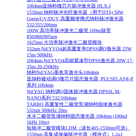
1064nm亚纳秒微芯片脉冲激光器 HLX-I
1550nm 纳秒脉冲光纤激光器（用于DTS) 50W
Green/UV/DUV 高重频便携式纳秒脉冲激光器
532/355/266nm
100W 高功率脉冲激光二极管 100ns脉宽
850/860/905nm
1625nm 大功率脉冲激光二极管模块
532nm Nd:YVO4超高重复率DPSS调Q激光器 25W
15ns 500kHz
1064nm Nd:YVO4高能紧凑型DPSS激光器 20W 17-
35ns 20-250kHz
纳秒Nd:YAG毫焦耳激光头1064nm
亚纳秒被动调Q微芯片固态激光器 ,PULSELAS®-P
系列 1064nm
Nd:YAG 纳秒调Q固体脉冲激光器 DPSSL M-
NANO系列 532/1064nm
TARBO 高重复性二极管泵浦纳秒固体激光器
532nm 300kHz 20ns
水冷二极管泵浦纳秒固态激光器 1064nm (100mJ
1kHz 10ns)
短脉冲二极管模块LDM（波长405-1550nm可选）
1550nm 高集成保偏脉冲光源（模块式）1.2μJ