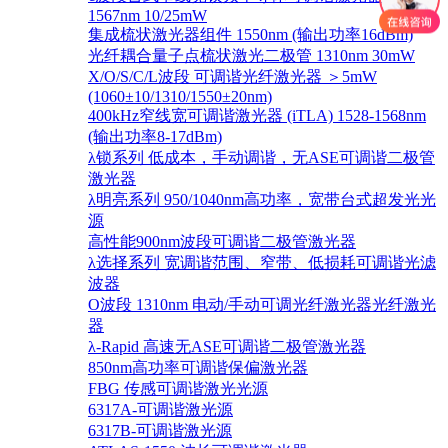
1567nm 10/25mW
集成梳状激光器组件 1550nm (输出功率16dBm)
光纤耦合量子点梳状激光二极管 1310nm 30mW
X/O/S/C/L波段 可调谐光纤激光器 ＞5mW
(1060±10/1310/1550±20nm)
400kHz窄线宽可调谐激光器 (iTLA) 1528-1568nm
(输出功率8-17dBm)
λ锁系列 低成本，手动调谐，无ASE可调谐二极管
激光器
λ明亮系列 950/1040nm高功率，宽带台式超发光光
源
高性能900nm波段可调谐二极管激光器
λ选择系列 宽调谐范围、窄带、低损耗可调谐光滤
波器
O波段 1310nm 电动/手动可调光纤激光器光纤激光
器
λ-Rapid 高速无ASE可调谐二极管激光器
850nm高功率可调谐保偏激光器
FBG 传感可调谐激光光源
6317A-可调谐激光源
6317B-可调谐激光源