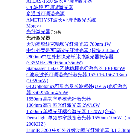
ATLAS-1550 波长可调谐激光器
C/L波段 可调谐激光器
多通道可调谐光源
AMETHYST波长可调谐激光系统
More>>
光纤激光器
子分类
光纤激光器
大功率窄线宽稳频光纤激光器 780nm 1W
中红外宽带可调谐光纤激光器 (超快 3-3.4um)
2800nm中红外超快光纤脉冲激光器振荡器
(~35MHz 2800±5nm 35mW)
Stabiλaser 1542ε 乙炔稳频光纤激光器 10/100mW
C波段波长可调谐光纤激光器 1529.16-1567.13nm
(10/20mW)
GLOphotonics可见光及长波紫外(UV-A)光纤激光
器 350-950nm 47mW
1550nm 高功率单模光纤激光器
1064nm 高功率光纤激光器 2W/10W
1550nm 单模光纤耦合激光器 1~20W (台式)
Denselight 单频超窄线宽激光器 1550nm 10mW（＜
200KHZ）
LumIR 3200 中红外连续功率光纤激光器 3.1-3.3um