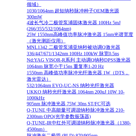
领域）
1030/1064nm 超短纳秒脉冲种子OEM激光源
300mW
4波长气冷二极管泵浦固体激光器 100Hz 5mJ
(266/355/532/1064nm)
25W 1550nm高峰值功率脉冲激光器 15nm光谱宽度
（激光测距仪用）
MNL1342 二极管泵浦亚纳秒被动调Q激光器
336/447/671/1342nm 100Hz 100kW 脉宽0.5ns
Nd:YAG VISOR-R系列 主动调Q纳秒DPSS激光器
1064nm 脉宽小于15ns 重复率1-20 Hz
1550nm 高峰值功率脉冲光纤激光器 1W（DTS，
激光雷达）
532/1064nm EVO-UC-NS 纳秒光纤激光器
UKKO 纳秒光纤激光器 1064nm 200uJ 10W 10-
1000kHz
905nm 脉冲激光器 75W 30ns ST/FC可选
Q-TUNE 中高能量可调谐纳秒脉冲激光器 210-
2300nm OPO(光学参数振荡器)
Q-TUNE-IR中红外可调谐纳秒脉冲激光器（1380-
4500nm）
脉冲激光二极管 (PLD) 870/905nm