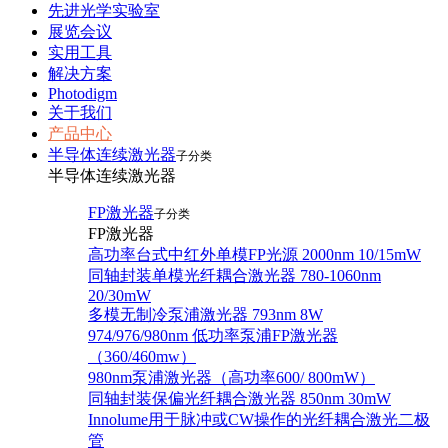
先进光学实验室
展览会议
实用工具
解决方案
Photodigm
关于我们
产品中心
半导体连续激光器
子分类
半导体连续激光器
FP激光器
子分类
FP激光器
高功率台式中红外单模FP光源 2000nm 10/15mW
同轴封装单模光纤耦合激光器 780-1060nm
20/30mW
多模无制冷泵浦激光器 793nm 8W
974/976/980nm 低功率泵浦FP激光器
（360/460mw）
980nm泵浦激光器（高功率600/ 800mW）
同轴封装保偏光纤耦合激光器 850nm 30mW
Innolume用于脉冲或CW操作的光纤耦合激光二极
管