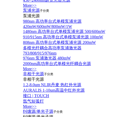
450~2400nm超宽光谱光源
More>>
泵浦光源
子分类
泵浦光源
980nm 高功率台式单模泵浦光源
420mW/600mW/800mW/1W
1480nm 高功率台式单模泵浦光源 500/600mW
910/915nm 高功率台式单模泵浦光源 100mW
808nm 高功率台式单模泵浦光源 200mW
多模光纤耦合高功率泵浦激光器
793/808/915/976nm
976nm 泵浦激光器 480mW
2000nm高功率台式单模光纤耦合光源
More>>
非相干光源
子分类
非相干光源
1.2-8.0um NLIR丹麦 热红外光源
AURALIS 1-10um高温中红外光源
接口 | TOUCH
氙气短弧灯
More>>
纠缠源/单光子源
子分类
纠缠源/单光子源