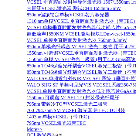
VCSEL 垂直腔面发射半导体激光器 1567/1550nm 1
带尾纤VCSEL激光器 测试CH4 1654nm 2mW
850nm偏振锁定单模VCSEL芯片激光器
1310 nm单模VCSEL 垂直腔面发射激光器（带TEC
VCSEL单模垂直腔面发射激光器低功耗芯片GaAs 795n
超低噪声1550NM VCSEL驱动模块LDm-vcsel-1550n
VCSEL 单模垂直腔面发射激光器 760nm 0.3mW
850nm 单模光纤耦合 VCSEL 激光二极管 用于 4.25
1550nm 可调谐VCSEL垂直腔面发射激光器（带T
1550nm 单模 VCSEL激光二极管 (用于4.25Gbps高
850nm TO46保偏光纤耦合VCSEL激光二极管（带T
850nm TO46保偏光纤耦合VCSEL激光二极管（不带
VALO-SF-单频近红外NIR VECSEL系统（垂直
VALO SHG SF 单频可见光VIS VECSEL系统35
VCSEL单模垂直腔面发射激光器低功耗芯片GaAs 894.6
1550 nm 可调谐 VCSEL TO 封装带光纤尾纤
795nm 带致冷TO型VCSEL激光二极管
760-794.7nm SM VCSEL激光器 带TEC TO封装
1403nm单模VCSEL（带TEC）
795nm VCSEL激光器带TEC
More>>
QCL激光器
子分类