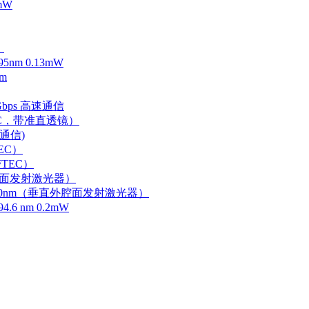
mW
）
m 0.13mW
m
Gbps 高速通信
EC，带准直透镜）
速通信)
EC）
TEC）
外腔面发射激光器）
0-750nm（垂直外腔面发射激光器）
 nm 0.2mW