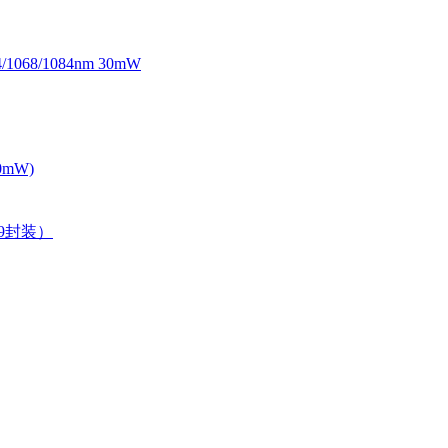
068/1084nm 30mW
0mW)
39封装）