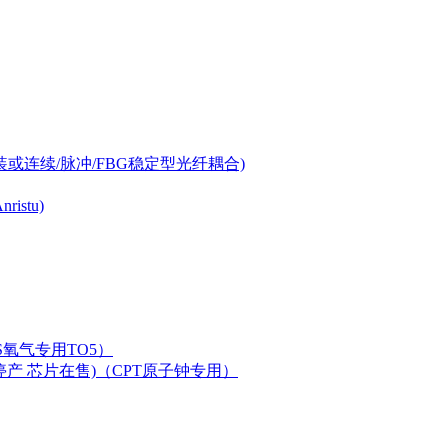
-can封装或连续/脉冲/FBG稳定型光纤耦合)
istu)
LAS氧气专用TO5）
二极管已停产 芯片在售)（CPT原子钟专用）