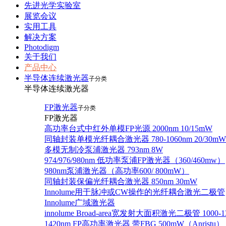
先进光学实验室
展览会议
实用工具
解决方案
Photodigm
关于我们
产品中心
半导体连续激光器
子分类
半导体连续激光器
FP激光器
子分类
FP激光器
高功率台式中红外单模FP光源 2000nm 10/15mW
同轴封装单模光纤耦合激光器 780-1060nm 20/30mW
多模无制冷泵浦激光器 793nm 8W
974/976/980nm 低功率泵浦FP激光器（360/460mw）
980nm泵浦激光器（高功率600/ 800mW）
同轴封装保偏光纤耦合激光器 850nm 30mW
Innolume用于脉冲或CW操作的光纤耦合激光二极管
Innolume广域激光器
innolume Broad-area宽发射大面积激光二极管 1000-1
1420nm FP高功率激光器 带FBG 500mW（Anristu）