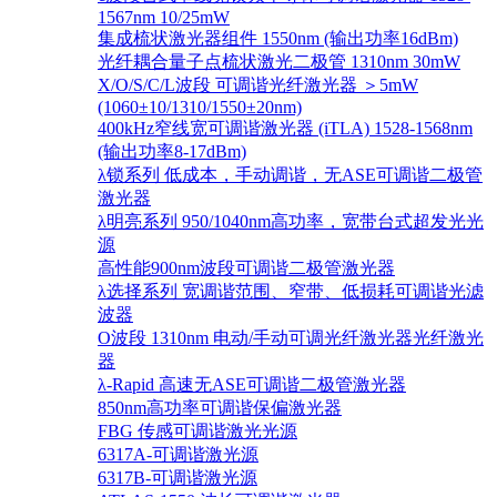
1567nm 10/25mW
集成梳状激光器组件 1550nm (输出功率16dBm)
光纤耦合量子点梳状激光二极管 1310nm 30mW
X/O/S/C/L波段 可调谐光纤激光器 ＞5mW
(1060±10/1310/1550±20nm)
400kHz窄线宽可调谐激光器 (iTLA) 1528-1568nm
(输出功率8-17dBm)
λ锁系列 低成本，手动调谐，无ASE可调谐二极管
激光器
λ明亮系列 950/1040nm高功率，宽带台式超发光光
源
高性能900nm波段可调谐二极管激光器
λ选择系列 宽调谐范围、窄带、低损耗可调谐光滤
波器
O波段 1310nm 电动/手动可调光纤激光器光纤激光
器
λ-Rapid 高速无ASE可调谐二极管激光器
850nm高功率可调谐保偏激光器
FBG 传感可调谐激光光源
6317A-可调谐激光源
6317B-可调谐激光源