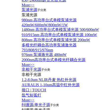
450~2400nm超宽光谱光源
More>>
泵浦光源
子分类
泵浦光源
980nm 高功率台式单模泵浦光源
420mW/600mW/800mW/1W
1480nm 高功率台式单模泵浦光源 500/600mW
910/915nm 高功率台式单模泵浦光源 100mW
808nm 高功率台式单模泵浦光源 200mW
多模光纤耦合高功率泵浦激光器
793/808/915/976nm
976nm 泵浦激光器 480mW
2000nm高功率台式单模光纤耦合光源
More>>
非相干光源
子分类
非相干光源
1.2-8.0um NLIR丹麦 热红外光源
AURALIS 1-10um高温中红外光源
接口 | TOUCH
氙气短弧灯
More>>
纠缠源/单光子源
子分类
纠缠源/单光子源