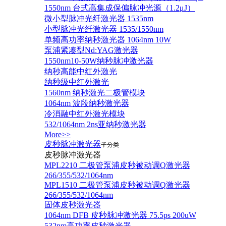
1550nm 台式高集成保偏脉冲光源（1.2μJ）
微小型脉冲光纤激光器 1535nm
小型脉冲光纤激光器 1535/1550nm
单频高功率纳秒激光器 1064nm 10W
泵浦紧凑型Nd:YAG激光器
1550nm10-50W纳秒脉冲激光器
纳秒高能中红外激光
纳秒级中红外激光
1560nm 纳秒激光二极管模块
1064nm 波段纳秒激光器
冷消融中红外激光模块
532/1064nm 2ns亚纳秒激光器
More>>
皮秒脉冲激光器
子分类
皮秒脉冲激光器
​MPL2210 二极管泵浦皮秒被动调Q激光器
266/355/532/1064nm
MPL1510 二极管泵浦皮秒被动调Q激光器
266/355/532/1064nm
固体皮秒激光器
1064nm DFB 皮秒脉冲激光器 75.5ps 200uW
532nm高功率皮秒激光器