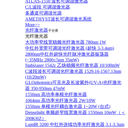
ATLAS-1550 波长可调谐激光器
C/L波段 可调谐激光器
多通道可调谐光源
AMETHYST波长可调谐激光系统
More>>
光纤激光器
子分类
光纤激光器
大功率窄线宽稳频光纤激光器 780nm 1W
中红外宽带可调谐光纤激光器 (超快 3-3.4um)
2800nm中红外超快光纤脉冲激光器振荡器
(~35MHz 2800±5nm 35mW)
Stabiλaser 1542ε 乙炔稳频光纤激光器 10/100mW
C波段波长可调谐光纤激光器 1529.16-1567.13nm
(10/20mW)
GLOphotonics可见光及长波紫外(UV-A)光纤激光
器 350-950nm 47mW
1550nm 高功率单模光纤激光器
1064nm 高功率光纤激光器 2W/10W
1550nm 单模光纤耦合激光器 1~20W (台式)
Denselight 单频超窄线宽激光器 1550nm 10mW（＜
200KHZ）
LumIR 3200 中红外连续功率光纤激光器 3.1-3.3um