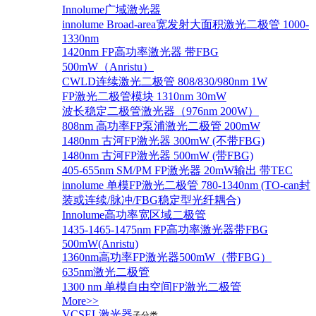
Innolume广域激光器
innolume Broad-area宽发射大面积激光二极管 1000-
1330nm
1420nm FP高功率激光器 带FBG
500mW（Anristu）
CWLD连续激光二极管 808/830/980nm 1W
FP激光二极管模块 1310nm 30mW
波长稳定二极管激光器（976nm 200W）
808nm 高功率FP泵浦激光二极管 200mW
1480nm 古河FP激光器 300mW (不带FBG)
1480nm 古河FP激光器 500mW (带FBG)
405-655nm SM/PM FP激光器 20mW输出 带TEC
innolume 单模FP激光二极管 780-1340nm (TO-can封
装或连续/脉冲/FBG稳定型光纤耦合)
Innolume高功率宽区域二极管
1435-1465-1475nm FP高功率激光器带FBG
500mW(Anristu)
1360nm高功率FP激光器500mW（带FBG）
635nm激光二极管
1300 nm 单模自由空间FP激光二极管
More>>
VCSEL激光器
子分类