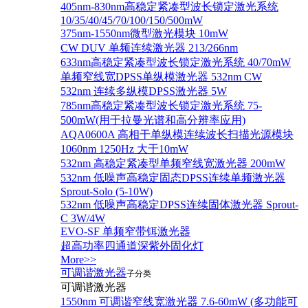
405nm-830nm高稳定紧凑型波长锁定激光系统
10/35/40/45/70/100/150/500mW
375nm-1550nm微型激光模块 10mW
CW DUV 单频连续激光器 213/266nm
633nm高稳定紧凑型波长锁定激光系统 40/70mW
单频窄线宽DPSS单纵模激光器 532nm CW
532nm 连续多纵模DPSS激光器 5W
785nm高稳定紧凑型波长锁定激光系统 75-
500mW(用于拉曼光谱和高分辨率应用)
AQA0600A 高相干单纵模连续波长扫描光源模块
1060nm 1250Hz 大于10mW
532nm 高稳定紧凑型单频窄线宽激光器 200mW
532nm 低噪声高稳定固态DPSS连续单频激光器
Sprout‐Solo (5-10W)
532nm 低噪声高稳定DPSS连续固体激光器 Sprout-
C 3W/4W
EVO-SF 单频窄带铒激光器
超高功率四通道深紫外固化灯
More>>
可调谐激光器
子分类
可调谐激光器
1550nm 可调谐窄线宽激光器 7.6-60mW (多功能可