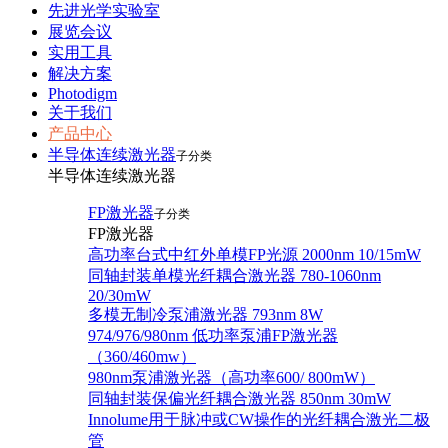
先进光学实验室
展览会议
实用工具
解决方案
Photodigm
关于我们
产品中心
半导体连续激光器
子分类
半导体连续激光器
FP激光器
子分类
FP激光器
高功率台式中红外单模FP光源 2000nm 10/15mW
同轴封装单模光纤耦合激光器 780-1060nm
20/30mW
多模无制冷泵浦激光器 793nm 8W
974/976/980nm 低功率泵浦FP激光器
（360/460mw）
980nm泵浦激光器（高功率600/ 800mW）
同轴封装保偏光纤耦合激光器 850nm 30mW
Innolume用于脉冲或CW操作的光纤耦合激光二极
管