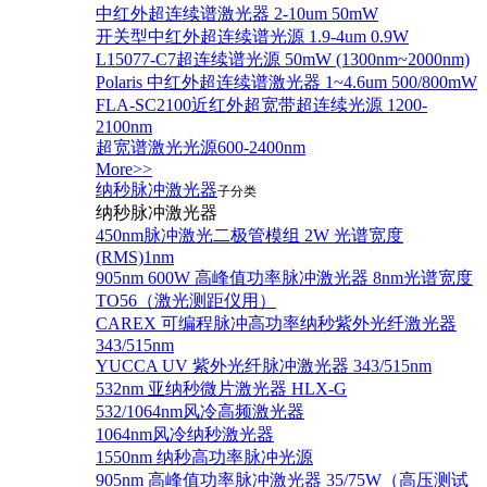
中红外超连续谱激光器 2-10um 50mW
开关型中红外超连续谱光源 1.9-4um 0.9W
L15077-C7超连续谱光源 50mW (1300nm~2000nm)
Polaris 中红外超连续谱激光器 1~4.6um 500/800mW
FLA-SC2100近红外超宽带超连续光源 1200-
2100nm
超宽谱激光光源600-2400nm
More>>
纳秒脉冲激光器
子分类
纳秒脉冲激光器
450nm脉冲激光二极管模组 2W 光谱宽度
(RMS)1nm
905nm 600W 高峰值功率脉冲激光器 8nm光谱宽度
TO56（激光测距仪用）
CAREX 可编程脉冲高功率纳秒紫外光纤激光器
343/515nm
YUCCA UV 紫外光纤脉冲激光器 343/515nm
532nm 亚纳秒微片激光器 HLX-G
532/1064nm风冷高频激光器
1064nm风冷纳秒激光器
1550nm 纳秒高功率脉冲光源
905nm 高峰值功率脉冲激光器 35/75W（高压测试