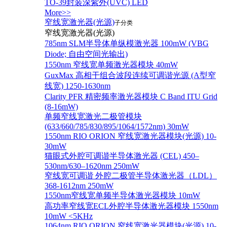
TO-39封装深紫外(UVC) LED
More>>
窄线宽激光器(光源)
子分类
窄线宽激光器(光源)
785nm SLM半导体单纵模激光器 100mW (VBG
Diode; 自由空间光输出)
1550nm 窄线宽单频激光器模块 40mW
GuxMax 高相干组合波段连续可调谐光源 (A型窄
线宽) 1250-1630nm
Clarity PFR 精密频率激光器模块 C Band ITU Grid
(8-16mW)
单频窄线宽激光二极管模块
(633/660/785/830/895/1064/1572nm) 30mW
1550nm RIO ORION 窄线宽激光器模块(光源) 10-
30mW
猫眼式外腔可调谐半导体激光器 (CEL) 450–
530nm/630–1620nm 250mW
窄线宽可调谐 外腔二极管半导体激光器（LDL）
368-1612nm 250mW
1550nm窄线宽单频半导体激光器模块 10mW
高功率窄线宽ECL外腔半导体激光器模块 1550nm
10mW <5KHz
1064nm RIO ORION 窄线宽激光器模块(光源) 10-