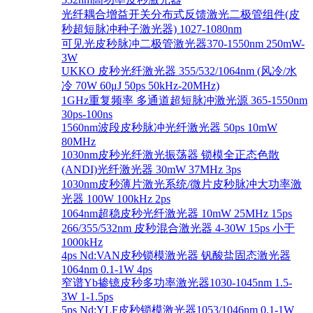
光纤耦合增益开关分布式反馈激光二极管组件(皮
秒超短脉冲种子激光器) 1027-1080nm
可见光皮秒脉冲二极管激光器370-1550nm 250mW-
3W
UKKO 皮秒光纤激光器 355/532/1064nm (风冷/水
冷 70W 60μJ 50ps 50kHz-20MHz)
1GHz重复频率 多通道超短脉冲激光源 365-1550nm
30ps-100ns
1560nm波段皮秒脉冲光纤激光器 50ps 10mW
80MHz
1030nm皮秒光纤激光振荡器 锁模全正态色散
(ANDI)光纤激光器 30mW 37MHz 3ps
1030nm皮秒薄片激光系统/微片皮秒脉冲大功率激
光器 100W 100kHz 2ps
1064nm超稳皮秒光纤激光器 10mW 25MHz 15ps
266/355/532nm 皮秒混合激光器 4-30W 15ps 小于
1000kHz
4ps Nd:VAN皮秒锁模激光器 钒酸盐固态激光器
1064nm 0.1-1W 4ps
窄谱Yb掺镱皮秒多功率激光器1030-1045nm 1.5-
3W 1-1.5ps
5ps Nd:YLF皮秒锁模激光器1053/1046nm 0.1-1W