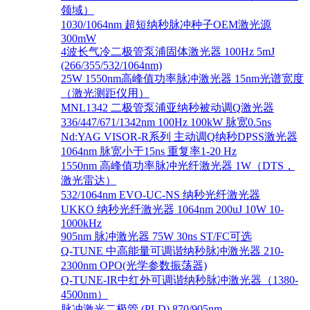
领域）
1030/1064nm 超短纳秒脉冲种子OEM激光源
300mW
4波长气冷二极管泵浦固体激光器 100Hz 5mJ
(266/355/532/1064nm)
25W 1550nm高峰值功率脉冲激光器 15nm光谱宽度
（激光测距仪用）
MNL1342 二极管泵浦亚纳秒被动调Q激光器
336/447/671/1342nm 100Hz 100kW 脉宽0.5ns
Nd:YAG VISOR-R系列 主动调Q纳秒DPSS激光器
1064nm 脉宽小于15ns 重复率1-20 Hz
1550nm 高峰值功率脉冲光纤激光器 1W（DTS，
激光雷达）
532/1064nm EVO-UC-NS 纳秒光纤激光器
UKKO 纳秒光纤激光器 1064nm 200uJ 10W 10-
1000kHz
905nm 脉冲激光器 75W 30ns ST/FC可选
Q-TUNE 中高能量可调谐纳秒脉冲激光器 210-
2300nm OPO(光学参数振荡器)
Q-TUNE-IR中红外可调谐纳秒脉冲激光器（1380-
4500nm）
脉冲激光二极管 (PLD) 870/905nm