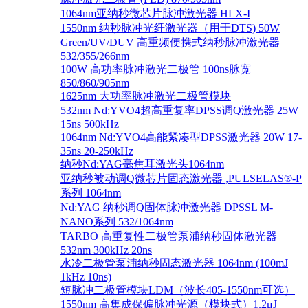
1064nm亚纳秒微芯片脉冲激光器 HLX-I
1550nm 纳秒脉冲光纤激光器（用于DTS) 50W
Green/UV/DUV 高重频便携式纳秒脉冲激光器
532/355/266nm
100W 高功率脉冲激光二极管 100ns脉宽
850/860/905nm
1625nm 大功率脉冲激光二极管模块
532nm Nd:YVO4超高重复率DPSS调Q激光器 25W
15ns 500kHz
1064nm Nd:YVO4高能紧凑型DPSS激光器 20W 17-
35ns 20-250kHz
纳秒Nd:YAG毫焦耳激光头1064nm
亚纳秒被动调Q微芯片固态激光器 ,PULSELAS®-P
系列 1064nm
Nd:YAG 纳秒调Q固体脉冲激光器 DPSSL M-
NANO系列 532/1064nm
TARBO 高重复性二极管泵浦纳秒固体激光器
532nm 300kHz 20ns
水冷二极管泵浦纳秒固态激光器 1064nm (100mJ
1kHz 10ns)
短脉冲二极管模块LDM（波长405-1550nm可选）
1550nm 高集成保偏脉冲光源（模块式）1.2μJ