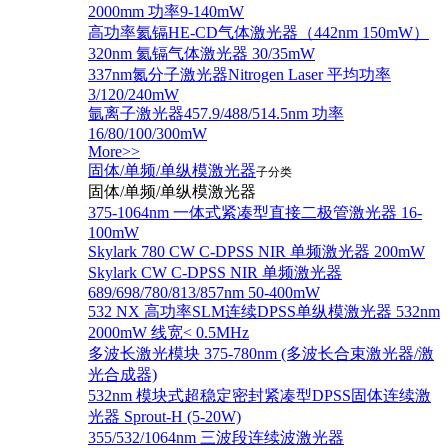
2000mm 功率9-140mW
高功率氦镉HE-CD气体激光器（442nm 150mW）
320nm 氦镉气体激光器 30/35mW
337nm氮分子激光器Nitrogen Laser 平均功率
3/120/240mW
氩离子激光器457.9/488/514.5nm 功率
16/80/100/300mW
More>>
固体/单频/单纵模激光器
子分类
固体/单频/单纵模激光器
375-1064nm 一体式紧凑型直接二极管激光器 16-
100mW
Skylark 780 CW C-DPSS NIR 单频激光器 200mW
Skylark CW C-DPSS NIR 单频激光器
689/698/780/813/857nm 50-400mW
532 NX 高功率SLM连续DPSS单纵模激光器 532nm
2000mW 线宽< 0.5MHz
多波长激光模块 375-780nm (多波长合束激光器/激
光合成器)
532nm 模块式超稳定密封紧凑型DPSS固体连续激
光器 Sprout-H (5-20W)
355/532/1064nm 三波段连续波激光器