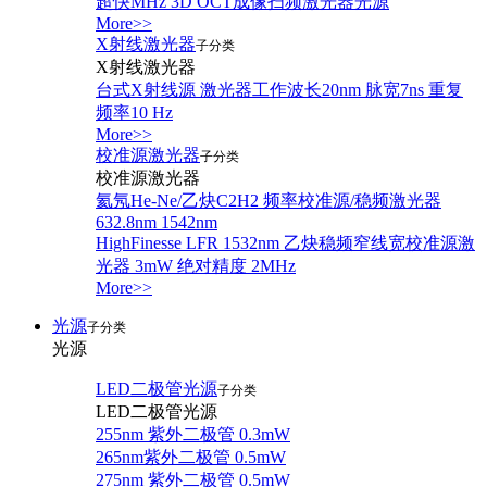
超快MHz 3D OCT成像扫频激光器光源
More>>
X射线激光器
子分类
X射线激光器
台式X射线源 激光器工作波长20nm 脉宽7ns 重复
频率10 Hz
More>>
校准源激光器
子分类
校准源激光器
氦氖He-Ne/乙炔C2H2 频率校准源/稳频激光器
632.8nm 1542nm
HighFinesse LFR 1532nm 乙炔稳频窄线宽校准源激
光器 3mW 绝对精度 2MHz
More>>
光源
子分类
光源
LED二极管光源
子分类
LED二极管光源
255nm 紫外二极管 0.3mW
265nm紫外二极管 0.5mW
275nm 紫外二极管 0.5mW