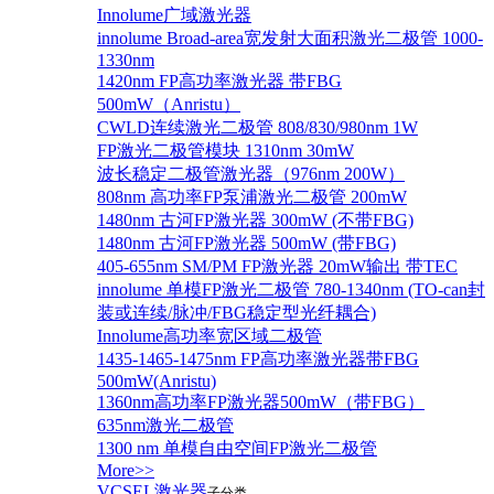
Innolume广域激光器
innolume Broad-area宽发射大面积激光二极管 1000-
1330nm
1420nm FP高功率激光器 带FBG
500mW（Anristu）
CWLD连续激光二极管 808/830/980nm 1W
FP激光二极管模块 1310nm 30mW
波长稳定二极管激光器（976nm 200W）
808nm 高功率FP泵浦激光二极管 200mW
1480nm 古河FP激光器 300mW (不带FBG)
1480nm 古河FP激光器 500mW (带FBG)
405-655nm SM/PM FP激光器 20mW输出 带TEC
innolume 单模FP激光二极管 780-1340nm (TO-can封
装或连续/脉冲/FBG稳定型光纤耦合)
Innolume高功率宽区域二极管
1435-1465-1475nm FP高功率激光器带FBG
500mW(Anristu)
1360nm高功率FP激光器500mW（带FBG）
635nm激光二极管
1300 nm 单模自由空间FP激光二极管
More>>
VCSEL激光器
子分类