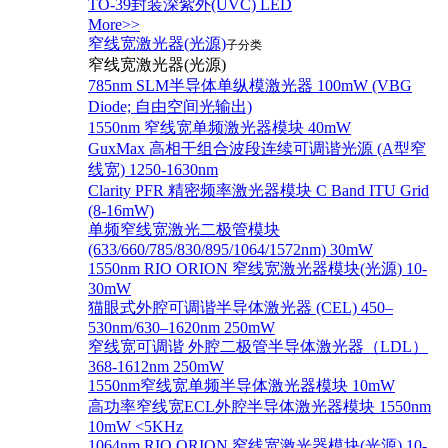
TO-39封装深紫外(UVC) LED
More>>
窄线宽激光器(光源)
子分类
窄线宽激光器(光源)
785nm SLM半导体单纵模激光器 100mW (VBG
Diode; 自由空间光输出)
1550nm 窄线宽单频激光器模块 40mW
GuxMax 高相干组合波段连续可调谐光源 (A型窄
线宽) 1250-1630nm
Clarity PFR 精密频率激光器模块 C Band ITU Grid
(8-16mW)
单频窄线宽激光二极管模块
(633/660/785/830/895/1064/1572nm) 30mW
1550nm RIO ORION 窄线宽激光器模块(光源) 10-
30mW
猫眼式外腔可调谐半导体激光器 (CEL) 450–
530nm/630–1620nm 250mW
窄线宽可调谐 外腔二极管半导体激光器（LDL）
368-1612nm 250mW
1550nm窄线宽单频半导体激光器模块 10mW
高功率窄线宽ECL外腔半导体激光器模块 1550nm
10mW <5KHz
1064nm RIO ORION 窄线宽激光器模块(光源) 10-