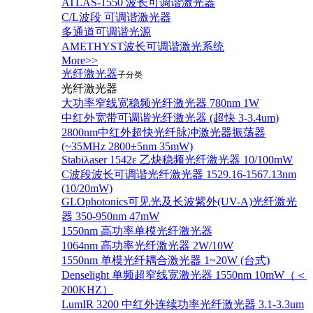
ATLAS-1550 波长可调谐激光器
C/L波段 可调谐激光器
多通道可调谐光源
AMETHYST波长可调谐激光系统
More>>
光纤激光器
子分类
光纤激光器
大功率窄线宽稳频光纤激光器 780nm 1W
中红外宽带可调谐光纤激光器 (超快 3-3.4um)
2800nm中红外超快光纤脉冲激光器振荡器
(~35MHz 2800±5nm 35mW)
Stabiλaser 1542ε 乙炔稳频光纤激光器 10/100mW
C波段波长可调谐光纤激光器 1529.16-1567.13nm
(10/20mW)
GLOphotonics可见光及长波紫外(UV-A)光纤激光
器 350-950nm 47mW
1550nm 高功率单模光纤激光器
1064nm 高功率光纤激光器 2W/10W
1550nm 单模光纤耦合激光器 1~20W (台式)
Denselight 单频超窄线宽激光器 1550nm 10mW（＜
200KHZ）
LumIR 3200 中红外连续功率光纤激光器 3.1-3.3um