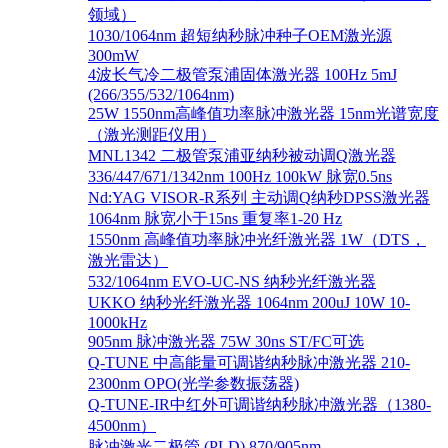
领域）
1030/1064nm 超短纳秒脉冲种子OEM激光源
300mW
4波长气冷二极管泵浦固体激光器 100Hz 5mJ
(266/355/532/1064nm)
25W 1550nm高峰值功率脉冲激光器 15nm光谱宽度
（激光测距仪用）
MNL1342 二极管泵浦亚纳秒被动调Q激光器
336/447/671/1342nm 100Hz 100kW 脉宽0.5ns
Nd:YAG VISOR-R系列 主动调Q纳秒DPSS激光器
1064nm 脉宽小于15ns 重复率1-20 Hz
1550nm 高峰值功率脉冲光纤激光器 1W（DTS，
激光雷达）
532/1064nm EVO-UC-NS 纳秒光纤激光器
UKKO 纳秒光纤激光器 1064nm 200uJ 10W 10-
1000kHz
905nm 脉冲激光器 75W 30ns ST/FC可选
Q-TUNE 中高能量可调谐纳秒脉冲激光器 210-
2300nm OPO(光学参数振荡器)
Q-TUNE-IR中红外可调谐纳秒脉冲激光器（1380-
4500nm）
脉冲激光二极管 (PLD) 870/905nm