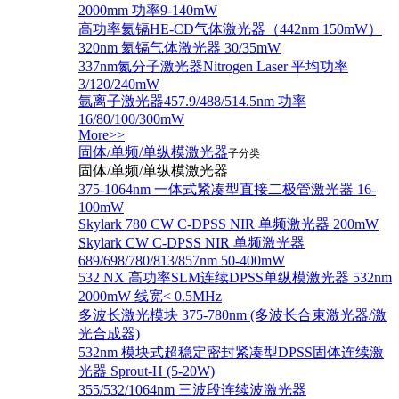
2000mm 功率9-140mW
高功率氦镉HE-CD气体激光器（442nm 150mW）
320nm 氦镉气体激光器 30/35mW
337nm氮分子激光器Nitrogen Laser 平均功率
3/120/240mW
氩离子激光器457.9/488/514.5nm 功率
16/80/100/300mW
More>>
固体/单频/单纵模激光器
子分类
固体/单频/单纵模激光器
375-1064nm 一体式紧凑型直接二极管激光器 16-
100mW
Skylark 780 CW C-DPSS NIR 单频激光器 200mW
Skylark CW C-DPSS NIR 单频激光器
689/698/780/813/857nm 50-400mW
532 NX 高功率SLM连续DPSS单纵模激光器 532nm
2000mW 线宽< 0.5MHz
多波长激光模块 375-780nm (多波长合束激光器/激
光合成器)
532nm 模块式超稳定密封紧凑型DPSS固体连续激
光器 Sprout-H (5-20W)
355/532/1064nm 三波段连续波激光器