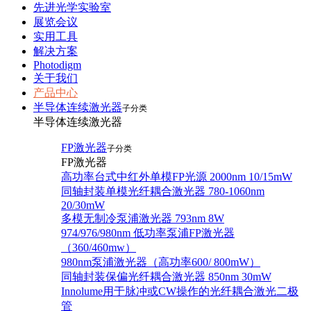
先进光学实验室
展览会议
实用工具
解决方案
Photodigm
关于我们
产品中心
半导体连续激光器
子分类
半导体连续激光器
FP激光器
子分类
FP激光器
高功率台式中红外单模FP光源 2000nm 10/15mW
同轴封装单模光纤耦合激光器 780-1060nm
20/30mW
多模无制冷泵浦激光器 793nm 8W
974/976/980nm 低功率泵浦FP激光器
（360/460mw）
980nm泵浦激光器（高功率600/ 800mW）
同轴封装保偏光纤耦合激光器 850nm 30mW
Innolume用于脉冲或CW操作的光纤耦合激光二极
管