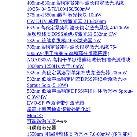
405nm-830nm高稳定紧凑型波长锁定激光系统
10/35/40/45/70/100/150/500mW
375nm-1550nm微型激光模块 10mW
CW DUV 单频连续激光器 213/266nm
633nm高稳定紧凑型波长锁定激光系统 40/70mW
单频窄线宽DPSS单纵模激光器 532nm CW
532nm 连续多纵模DPSS激光器 5W
785nm高稳定紧凑型波长锁定激光系统 75-
500mW(用于拉曼光谱和高分辨率应用)
AQA0600A 高相干单纵模连续波长扫描光源模块
1060nm 1250Hz 大于10mW
532nm 高稳定紧凑型单频窄线宽激光器 200mW
532nm 低噪声高稳定固态DPSS连续单频激光器
Sprout‐Solo (5-10W)
532nm 低噪声高稳定DPSS连续固体激光器 Sprout-
C 3W/4W
EVO-SF 单频窄带铒激光器
超高功率四通道深紫外固化灯
More>>
可调谐激光器
子分类
可调谐激光器
1550nm 可调谐窄线宽激光器 7.6-60mW (多功能可