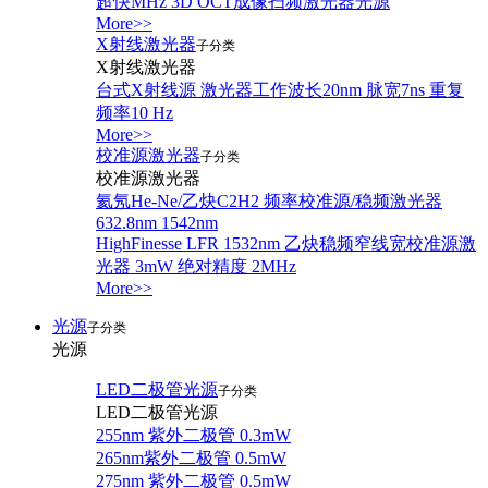
超快MHz 3D OCT成像扫频激光器光源
More>>
X射线激光器
子分类
X射线激光器
台式X射线源 激光器工作波长20nm 脉宽7ns 重复
频率10 Hz
More>>
校准源激光器
子分类
校准源激光器
氦氖He-Ne/乙炔C2H2 频率校准源/稳频激光器
632.8nm 1542nm
HighFinesse LFR 1532nm 乙炔稳频窄线宽校准源激
光器 3mW 绝对精度 2MHz
More>>
光源
子分类
光源
LED二极管光源
子分类
LED二极管光源
255nm 紫外二极管 0.3mW
265nm紫外二极管 0.5mW
275nm 紫外二极管 0.5mW