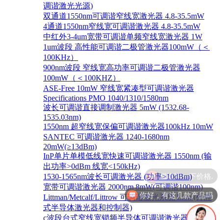
调谐激光光源)
双通道1550nm可调谐窄线宽激光器 4.8-35.5mW
4通道1550nm窄线宽可调谐激光器 4.8-35.5mW
中红外3-4um宽带可调谐单频窄线宽激光器 1W
1um波段 高性能可调谐二极管激光器100mW（＜
100KHz）
900nm波段 窄线宽高功率可调谐二极管激光器
100mW（＜100KHZ）
ASE-Free 10mW 窄线宽紧凑型可调谐激光器
Specifications PMO 1040/1310/1580nm
波长可调谐直接调制激光器 5mW (1532.68-
1535.03nm)
1550nm 超窄线宽保偏可调谐激光器100kHz 10mW
SANTEC 可调谐激光器 1240-1680nm
20mW(≥13dBm)
InP单片单模低线宽快速可调谐激光器 1550nm (输
出功率>0dBm 线宽<150kHz)
1530-1565nm波长可调激光器 (功率>10dBm)
宽带可调谐激光器 2000nm 8mW(可调谐100nm)
你好，有这几款产品吗
Littman/Metcalf/Littrow 可调谐激光系统 Lion (外腔
式半导体激光器和控制器)
c波段台式窄线宽锁频半导体可调谐激光器 1528-