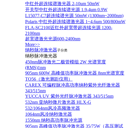
中红外超连续谱激光器 2-10um 50mW
开关型中红外超连续谱光源 1.9-4um 0.9W
L15077-C7超连续谱光源 50mW (1300nm~2000nm)
Polaris 中红外超连续谱激光器 1~4.6um 500/800mW
FLA-SC2100近红外超宽带超连续光源 1200-
2100nm
超宽谱激光光源600-2400nm
More>>
纳秒脉冲激光器
子分类
纳秒脉冲激光器
450nm脉冲激光二极管模组 2W 光谱宽度
(RMS)1nm
905nm 600W 高峰值功率脉冲激光器 8nm光谱宽度
TO56（激光测距仪用）
CAREX 可编程脉冲高功率纳秒紫外光纤激光器
343/515nm
YUCCA UV 紫外光纤脉冲激光器 343/515nm
532nm 亚纳秒微片激光器 HLX-G
532/1064nm风冷高频激光器
1064nm风冷纳秒激光器
1550nm 纳秒高功率脉冲光源
905nm 高峰值功率脉冲激光器 35/75W（高压测试