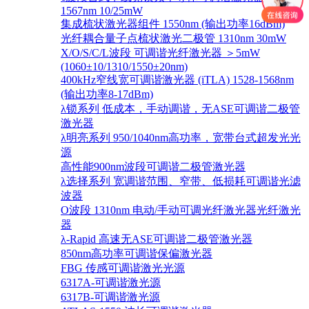
1567nm 10/25mW
集成梳状激光器组件 1550nm (输出功率16dBm)
光纤耦合量子点梳状激光二极管 1310nm 30mW
X/O/S/C/L波段 可调谐光纤激光器 ＞5mW
(1060±10/1310/1550±20nm)
400kHz窄线宽可调谐激光器 (iTLA) 1528-1568nm
(输出功率8-17dBm)
λ锁系列 低成本，手动调谐，无ASE可调谐二极管
激光器
λ明亮系列 950/1040nm高功率，宽带台式超发光光
源
高性能900nm波段可调谐二极管激光器
λ选择系列 宽调谐范围、窄带、低损耗可调谐光滤
波器
O波段 1310nm 电动/手动可调光纤激光器光纤激光
器
λ-Rapid 高速无ASE可调谐二极管激光器
850nm高功率可调谐保偏激光器
FBG 传感可调谐激光光源
6317A-可调谐激光源
6317B-可调谐激光源