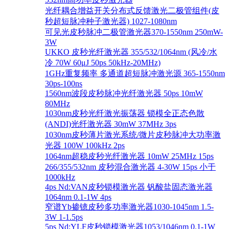
光纤耦合增益开关分布式反馈激光二极管组件(皮
秒超短脉冲种子激光器) 1027-1080nm
可见光皮秒脉冲二极管激光器370-1550nm 250mW-
3W
UKKO 皮秒光纤激光器 355/532/1064nm (风冷/水
冷 70W 60μJ 50ps 50kHz-20MHz)
1GHz重复频率 多通道超短脉冲激光源 365-1550nm
30ps-100ns
1560nm波段皮秒脉冲光纤激光器 50ps 10mW
80MHz
1030nm皮秒光纤激光振荡器 锁模全正态色散
(ANDI)光纤激光器 30mW 37MHz 3ps
1030nm皮秒薄片激光系统/微片皮秒脉冲大功率激
光器 100W 100kHz 2ps
1064nm超稳皮秒光纤激光器 10mW 25MHz 15ps
266/355/532nm 皮秒混合激光器 4-30W 15ps 小于
1000kHz
4ps Nd:VAN皮秒锁模激光器 钒酸盐固态激光器
1064nm 0.1-1W 4ps
窄谱Yb掺镱皮秒多功率激光器1030-1045nm 1.5-
3W 1-1.5ps
5ps Nd:YLF皮秒锁模激光器1053/1046nm 0.1-1W