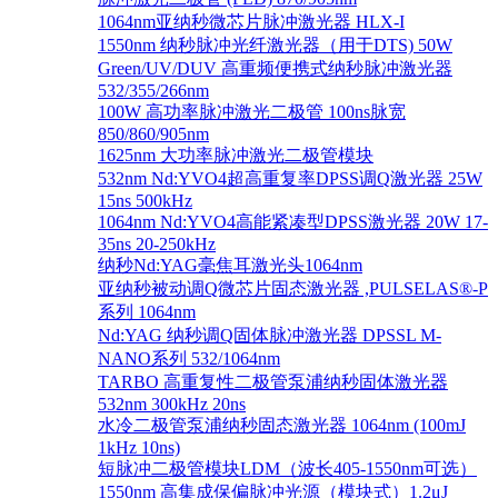
1064nm亚纳秒微芯片脉冲激光器 HLX-I
1550nm 纳秒脉冲光纤激光器（用于DTS) 50W
Green/UV/DUV 高重频便携式纳秒脉冲激光器
532/355/266nm
100W 高功率脉冲激光二极管 100ns脉宽
850/860/905nm
1625nm 大功率脉冲激光二极管模块
532nm Nd:YVO4超高重复率DPSS调Q激光器 25W
15ns 500kHz
1064nm Nd:YVO4高能紧凑型DPSS激光器 20W 17-
35ns 20-250kHz
纳秒Nd:YAG毫焦耳激光头1064nm
亚纳秒被动调Q微芯片固态激光器 ,PULSELAS®-P
系列 1064nm
Nd:YAG 纳秒调Q固体脉冲激光器 DPSSL M-
NANO系列 532/1064nm
TARBO 高重复性二极管泵浦纳秒固体激光器
532nm 300kHz 20ns
水冷二极管泵浦纳秒固态激光器 1064nm (100mJ
1kHz 10ns)
短脉冲二极管模块LDM（波长405-1550nm可选）
1550nm 高集成保偏脉冲光源（模块式）1.2μJ