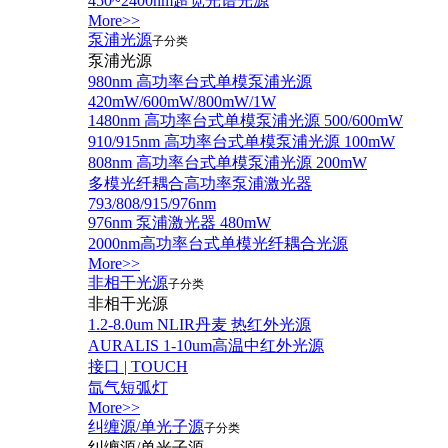
450~2400nm超宽光谱光源
More>>
泵浦光源
子分类
泵浦光源
980nm 高功率台式单模泵浦光源
420mW/600mW/800mW/1W
1480nm 高功率台式单模泵浦光源 500/600mW
910/915nm 高功率台式单模泵浦光源 100mW
808nm 高功率台式单模泵浦光源 200mW
多模光纤耦合高功率泵浦激光器
793/808/915/976nm
976nm 泵浦激光器 480mW
2000nm高功率台式单模光纤耦合光源
More>>
非相干光源
子分类
非相干光源
1.2-8.0um NLIR丹麦 热红外光源
AURALIS 1-10um高温中红外光源
接口 | TOUCH
氙气短弧灯
More>>
纠缠源/单光子源
子分类
纠缠源/单光子源