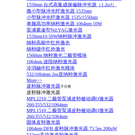
1550nm 台式高集成保偏脉冲光源（1.2μJ）
微小型脉冲光纤激光器 1535nm
小型脉冲光纤激光器 1535/1550nm
单频高功率纳秒激光器 1064nm 10W
泵浦紧凑型Nd:YAG激光器
1550nm10-50W纳秒脉冲激光器
纳秒高能中红外激光
纳秒级中红外激光
1560nm 纳秒激光二极管模块
1064nm 波段纳秒激光器
冷消融中红外激光模块
532/1064nm 2ns亚纳秒激光器
More>>
皮秒脉冲激光器
子分类
皮秒脉冲激光器
​MPL2210 二极管泵浦皮秒被动调Q激光器
266/355/532/1064nm
MPL1510 二极管泵浦皮秒被动调Q激光器
266/355/532/1064nm
固体皮秒激光器
1064nm DFB 皮秒脉冲激光器 75.5ps 200uW
532nm高功率皮秒激光器