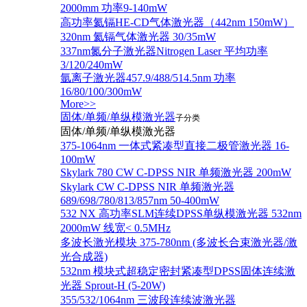
2000mm 功率9-140mW
高功率氦镉HE-CD气体激光器（442nm 150mW）
320nm 氦镉气体激光器 30/35mW
337nm氮分子激光器Nitrogen Laser 平均功率
3/120/240mW
氩离子激光器457.9/488/514.5nm 功率
16/80/100/300mW
More>>
固体/单频/单纵模激光器
子分类
固体/单频/单纵模激光器
375-1064nm 一体式紧凑型直接二极管激光器 16-
100mW
Skylark 780 CW C-DPSS NIR 单频激光器 200mW
Skylark CW C-DPSS NIR 单频激光器
689/698/780/813/857nm 50-400mW
532 NX 高功率SLM连续DPSS单纵模激光器 532nm
2000mW 线宽< 0.5MHz
多波长激光模块 375-780nm (多波长合束激光器/激
光合成器)
532nm 模块式超稳定密封紧凑型DPSS固体连续激
光器 Sprout-H (5-20W)
355/532/1064nm 三波段连续波激光器