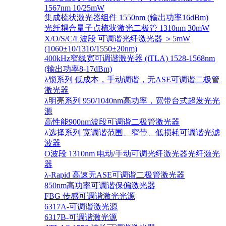
1567nm 10/25mW
集成梳状激光器组件 1550nm (输出功率16dBm)
光纤耦合量子点梳状激光二极管 1310nm 30mW
X/O/S/C/L波段 可调谐光纤激光器 ＞5mW
(1060±10/1310/1550±20nm)
400kHz窄线宽可调谐激光器 (iTLA) 1528-1568nm
(输出功率8-17dBm)
λ锁系列 低成本，手动调谐，无ASE可调谐二极管
激光器
λ明亮系列 950/1040nm高功率，宽带台式超发光光
源
高性能900nm波段可调谐二极管激光器
λ选择系列 宽调谐范围、窄带、低损耗可调谐光滤
波器
O波段 1310nm 电动/手动可调光纤激光器光纤激光
器
λ-Rapid 高速无ASE可调谐二极管激光器
850nm高功率可调谐保偏激光器
FBG 传感可调谐激光光源
6317A-可调谐激光源
6317B-可调谐激光源