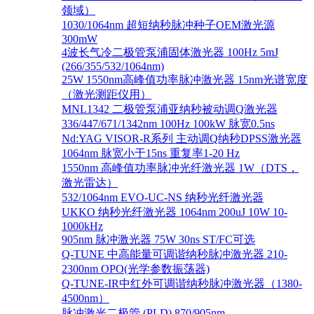
领域）
1030/1064nm 超短纳秒脉冲种子OEM激光源
300mW
4波长气冷二极管泵浦固体激光器 100Hz 5mJ
(266/355/532/1064nm)
25W 1550nm高峰值功率脉冲激光器 15nm光谱宽度
（激光测距仪用）
MNL1342 二极管泵浦亚纳秒被动调Q激光器
336/447/671/1342nm 100Hz 100kW 脉宽0.5ns
Nd:YAG VISOR-R系列 主动调Q纳秒DPSS激光器
1064nm 脉宽小于15ns 重复率1-20 Hz
1550nm 高峰值功率脉冲光纤激光器 1W（DTS，
激光雷达）
532/1064nm EVO-UC-NS 纳秒光纤激光器
UKKO 纳秒光纤激光器 1064nm 200uJ 10W 10-
1000kHz
905nm 脉冲激光器 75W 30ns ST/FC可选
Q-TUNE 中高能量可调谐纳秒脉冲激光器 210-
2300nm OPO(光学参数振荡器)
Q-TUNE-IR中红外可调谐纳秒脉冲激光器（1380-
4500nm）
脉冲激光二极管 (PLD) 870/905nm