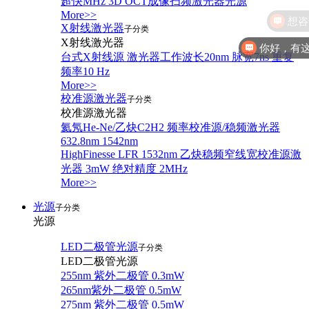
超快MHz 3D OCT成像扫频激光器光源
More>>
X射线激光器
子分类
X射线激光器
你好，有
台式X射线源 激光器工作波长20nm 脉宽7ns 重复
频率10 Hz
More>>
校准源激光器
子分类
校准源激光器
氦氖He-Ne/乙炔C2H2 频率校准源/稳频激光器
632.8nm 1542nm
HighFinesse LFR 1532nm 乙炔稳频窄线宽校准源激
光器 3mW 绝对精度 2MHz
More>>
光源
子分类
光源
LED二极管光源
子分类
LED二极管光源
255nm 紫外二极管 0.3mW
265nm紫外二极管 0.5mW
275nm 紫外二极管 0.5mW