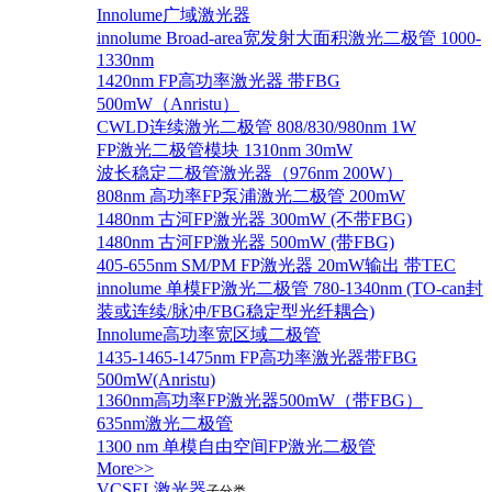
Innolume广域激光器
innolume Broad-area宽发射大面积激光二极管 1000-
1330nm
1420nm FP高功率激光器 带FBG
500mW（Anristu）
CWLD连续激光二极管 808/830/980nm 1W
FP激光二极管模块 1310nm 30mW
波长稳定二极管激光器（976nm 200W）
808nm 高功率FP泵浦激光二极管 200mW
1480nm 古河FP激光器 300mW (不带FBG)
1480nm 古河FP激光器 500mW (带FBG)
405-655nm SM/PM FP激光器 20mW输出 带TEC
innolume 单模FP激光二极管 780-1340nm (TO-can封
装或连续/脉冲/FBG稳定型光纤耦合)
Innolume高功率宽区域二极管
1435-1465-1475nm FP高功率激光器带FBG
500mW(Anristu)
1360nm高功率FP激光器500mW（带FBG）
635nm激光二极管
1300 nm 单模自由空间FP激光二极管
More>>
VCSEL激光器
子分类