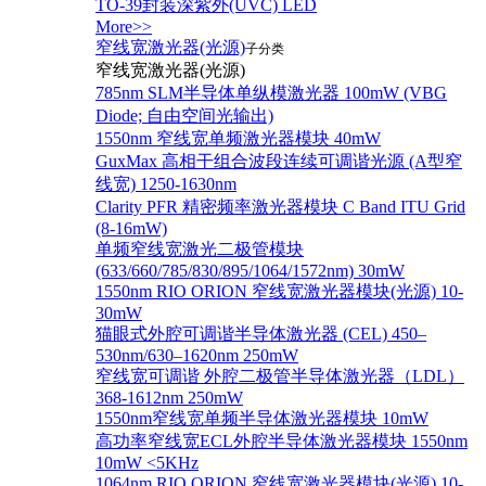
TO-39封装深紫外(UVC) LED
More>>
窄线宽激光器(光源)
子分类
窄线宽激光器(光源)
785nm SLM半导体单纵模激光器 100mW (VBG
Diode; 自由空间光输出)
1550nm 窄线宽单频激光器模块 40mW
GuxMax 高相干组合波段连续可调谐光源 (A型窄
线宽) 1250-1630nm
Clarity PFR 精密频率激光器模块 C Band ITU Grid
(8-16mW)
单频窄线宽激光二极管模块
(633/660/785/830/895/1064/1572nm) 30mW
1550nm RIO ORION 窄线宽激光器模块(光源) 10-
30mW
猫眼式外腔可调谐半导体激光器 (CEL) 450–
530nm/630–1620nm 250mW
窄线宽可调谐 外腔二极管半导体激光器（LDL）
368-1612nm 250mW
1550nm窄线宽单频半导体激光器模块 10mW
高功率窄线宽ECL外腔半导体激光器模块 1550nm
10mW <5KHz
1064nm RIO ORION 窄线宽激光器模块(光源) 10-