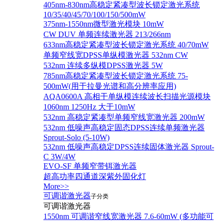
405nm-830nm高稳定紧凑型波长锁定激光系统
10/35/40/45/70/100/150/500mW
375nm-1550nm微型激光模块 10mW
CW DUV 单频连续激光器 213/266nm
633nm高稳定紧凑型波长锁定激光系统 40/70mW
单频窄线宽DPSS单纵模激光器 532nm CW
532nm 连续多纵模DPSS激光器 5W
785nm高稳定紧凑型波长锁定激光系统 75-
500mW(用于拉曼光谱和高分辨率应用)
AQA0600A 高相干单纵模连续波长扫描光源模块
1060nm 1250Hz 大于10mW
532nm 高稳定紧凑型单频窄线宽激光器 200mW
532nm 低噪声高稳定固态DPSS连续单频激光器
Sprout‐Solo (5-10W)
532nm 低噪声高稳定DPSS连续固体激光器 Sprout-
C 3W/4W
EVO-SF 单频窄带铒激光器
超高功率四通道深紫外固化灯
More>>
可调谐激光器
子分类
可调谐激光器
1550nm 可调谐窄线宽激光器 7.6-60mW (多功能可