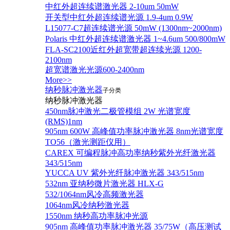
中红外超连续谱激光器 2-10um 50mW
开关型中红外超连续谱光源 1.9-4um 0.9W
L15077-C7超连续谱光源 50mW (1300nm~2000nm)
Polaris 中红外超连续谱激光器 1~4.6um 500/800mW
FLA-SC2100近红外超宽带超连续光源 1200-
2100nm
超宽谱激光光源600-2400nm
More>>
纳秒脉冲激光器
子分类
纳秒脉冲激光器
450nm脉冲激光二极管模组 2W 光谱宽度
(RMS)1nm
905nm 600W 高峰值功率脉冲激光器 8nm光谱宽度
TO56（激光测距仪用）
CAREX 可编程脉冲高功率纳秒紫外光纤激光器
343/515nm
YUCCA UV 紫外光纤脉冲激光器 343/515nm
532nm 亚纳秒微片激光器 HLX-G
532/1064nm风冷高频激光器
1064nm风冷纳秒激光器
1550nm 纳秒高功率脉冲光源
905nm 高峰值功率脉冲激光器 35/75W（高压测试