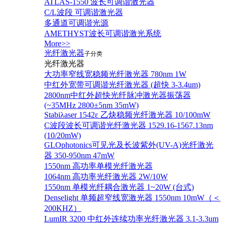
ATLAS-1550 波长可调谐激光器
C/L波段 可调谐激光器
多通道可调谐光源
AMETHYST波长可调谐激光系统
More>>
光纤激光器
子分类
光纤激光器
大功率窄线宽稳频光纤激光器 780nm 1W
中红外宽带可调谐光纤激光器 (超快 3-3.4um)
2800nm中红外超快光纤脉冲激光器振荡器
(~35MHz 2800±5nm 35mW)
Stabiλaser 1542ε 乙炔稳频光纤激光器 10/100mW
C波段波长可调谐光纤激光器 1529.16-1567.13nm
(10/20mW)
GLOphotonics可见光及长波紫外(UV-A)光纤激光
器 350-950nm 47mW
1550nm 高功率单模光纤激光器
1064nm 高功率光纤激光器 2W/10W
1550nm 单模光纤耦合激光器 1~20W (台式)
Denselight 单频超窄线宽激光器 1550nm 10mW（＜
200KHZ）
LumIR 3200 中红外连续功率光纤激光器 3.1-3.3um