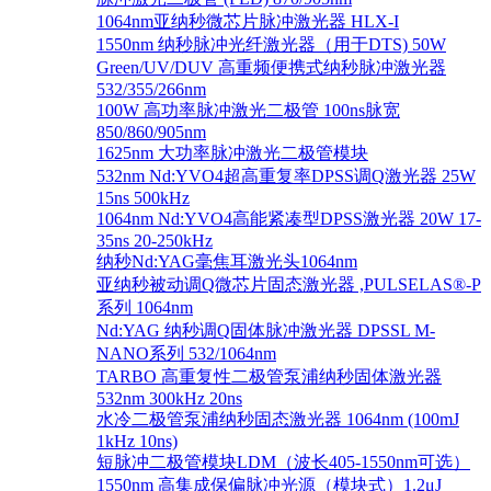
1064nm亚纳秒微芯片脉冲激光器 HLX-I
1550nm 纳秒脉冲光纤激光器（用于DTS) 50W
Green/UV/DUV 高重频便携式纳秒脉冲激光器
532/355/266nm
100W 高功率脉冲激光二极管 100ns脉宽
850/860/905nm
1625nm 大功率脉冲激光二极管模块
532nm Nd:YVO4超高重复率DPSS调Q激光器 25W
15ns 500kHz
1064nm Nd:YVO4高能紧凑型DPSS激光器 20W 17-
35ns 20-250kHz
纳秒Nd:YAG毫焦耳激光头1064nm
亚纳秒被动调Q微芯片固态激光器 ,PULSELAS®-P
系列 1064nm
Nd:YAG 纳秒调Q固体脉冲激光器 DPSSL M-
NANO系列 532/1064nm
TARBO 高重复性二极管泵浦纳秒固体激光器
532nm 300kHz 20ns
水冷二极管泵浦纳秒固态激光器 1064nm (100mJ
1kHz 10ns)
短脉冲二极管模块LDM（波长405-1550nm可选）
1550nm 高集成保偏脉冲光源（模块式）1.2μJ