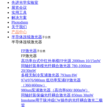
先进光学实验室
展览会议
实用工具
解决方案
Photodigm
关于我们
产品中心
半导体连续激光器
子分类
半导体连续激光器
FP激光器
子分类
FP激光器
高功率台式中红外单模FP光源 2000nm 10/15mW
同轴封装单模光纤耦合激光器 780-1060nm
20/30mW
多模无制冷泵浦激光器 793nm 8W
974/976/980nm 低功率泵浦FP激光器
（360/460mw）
980nm泵浦激光器（高功率600/ 800mW）
同轴封装保偏光纤耦合激光器 850nm 30mW
Innolume用于脉冲或CW操作的光纤耦合激光二极
管