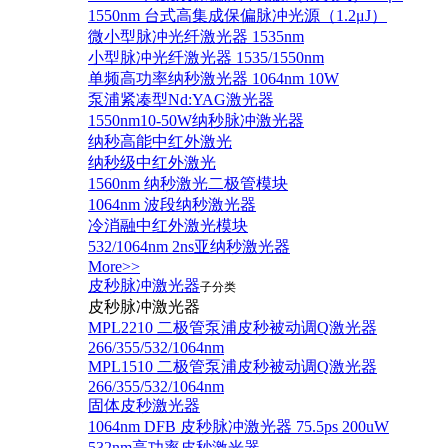
1550nm 台式高集成保偏脉冲光源（1.2μJ）
微小型脉冲光纤激光器 1535nm
小型脉冲光纤激光器 1535/1550nm
单频高功率纳秒激光器 1064nm 10W
泵浦紧凑型Nd:YAG激光器
1550nm10-50W纳秒脉冲激光器
纳秒高能中红外激光
纳秒级中红外激光
1560nm 纳秒激光二极管模块
1064nm 波段纳秒激光器
冷消融中红外激光模块
532/1064nm 2ns亚纳秒激光器
More>>
皮秒脉冲激光器
子分类
皮秒脉冲激光器
​MPL2210 二极管泵浦皮秒被动调Q激光器
266/355/532/1064nm
MPL1510 二极管泵浦皮秒被动调Q激光器
266/355/532/1064nm
固体皮秒激光器
1064nm DFB 皮秒脉冲激光器 75.5ps 200uW
532nm高功率皮秒激光器