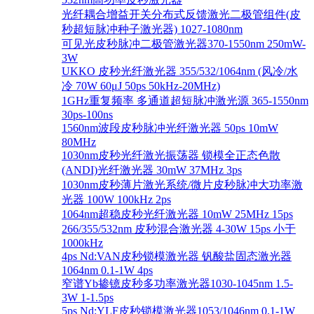
光纤耦合增益开关分布式反馈激光二极管组件(皮
秒超短脉冲种子激光器) 1027-1080nm
可见光皮秒脉冲二极管激光器370-1550nm 250mW-
3W
UKKO 皮秒光纤激光器 355/532/1064nm (风冷/水
冷 70W 60μJ 50ps 50kHz-20MHz)
1GHz重复频率 多通道超短脉冲激光源 365-1550nm
30ps-100ns
1560nm波段皮秒脉冲光纤激光器 50ps 10mW
80MHz
1030nm皮秒光纤激光振荡器 锁模全正态色散
(ANDI)光纤激光器 30mW 37MHz 3ps
1030nm皮秒薄片激光系统/微片皮秒脉冲大功率激
光器 100W 100kHz 2ps
1064nm超稳皮秒光纤激光器 10mW 25MHz 15ps
266/355/532nm 皮秒混合激光器 4-30W 15ps 小于
1000kHz
4ps Nd:VAN皮秒锁模激光器 钒酸盐固态激光器
1064nm 0.1-1W 4ps
窄谱Yb掺镱皮秒多功率激光器1030-1045nm 1.5-
3W 1-1.5ps
5ps Nd:YLF皮秒锁模激光器1053/1046nm 0.1-1W