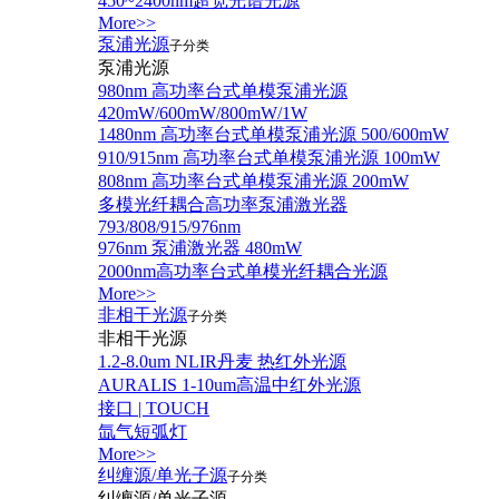
450~2400nm超宽光谱光源
More>>
泵浦光源
子分类
泵浦光源
980nm 高功率台式单模泵浦光源
420mW/600mW/800mW/1W
1480nm 高功率台式单模泵浦光源 500/600mW
910/915nm 高功率台式单模泵浦光源 100mW
808nm 高功率台式单模泵浦光源 200mW
多模光纤耦合高功率泵浦激光器
793/808/915/976nm
976nm 泵浦激光器 480mW
2000nm高功率台式单模光纤耦合光源
More>>
非相干光源
子分类
非相干光源
1.2-8.0um NLIR丹麦 热红外光源
AURALIS 1-10um高温中红外光源
接口 | TOUCH
氙气短弧灯
More>>
纠缠源/单光子源
子分类
纠缠源/单光子源