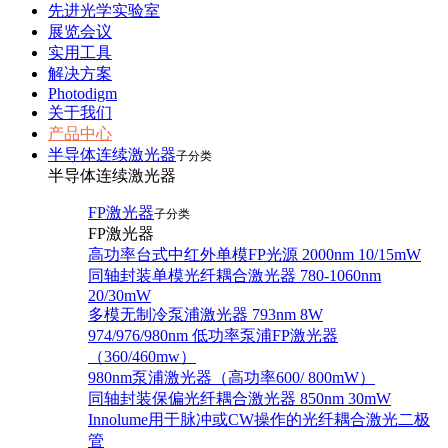
先进光学实验室
展览会议
实用工具
解决方案
Photodigm
关于我们
产品中心
半导体连续激光器
子分类
半导体连续激光器
FP激光器
子分类
FP激光器
高功率台式中红外单模FP光源 2000nm 10/15mW
同轴封装单模光纤耦合激光器 780-1060nm
20/30mW
多模无制冷泵浦激光器 793nm 8W
974/976/980nm 低功率泵浦FP激光器
（360/460mw）
980nm泵浦激光器（高功率600/ 800mW）
同轴封装保偏光纤耦合激光器 850nm 30mW
Innolume用于脉冲或CW操作的光纤耦合激光二极
管