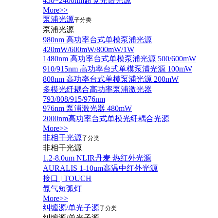
450~2400nm超宽光谱光源
More>>
泵浦光源
子分类
泵浦光源
980nm 高功率台式单模泵浦光源
420mW/600mW/800mW/1W
1480nm 高功率台式单模泵浦光源 500/600mW
910/915nm 高功率台式单模泵浦光源 100mW
808nm 高功率台式单模泵浦光源 200mW
多模光纤耦合高功率泵浦激光器
793/808/915/976nm
976nm 泵浦激光器 480mW
2000nm高功率台式单模光纤耦合光源
More>>
非相干光源
子分类
非相干光源
1.2-8.0um NLIR丹麦 热红外光源
AURALIS 1-10um高温中红外光源
接口 | TOUCH
氙气短弧灯
More>>
纠缠源/单光子源
子分类
纠缠源/单光子源