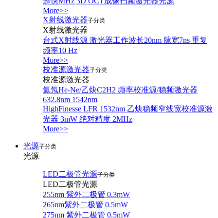
超快MHz 3D OCT成像扫频激光器光源
More>>
X射线激光器
子分类
X射线激光器
台式X射线源 激光器工作波长20nm 脉宽7ns 重复
频率10 Hz
More>>
校准源激光器
子分类
校准源激光器
氦氖He-Ne/乙炔C2H2 频率校准源/稳频激光器
632.8nm 1542nm
HighFinesse LFR 1532nm 乙炔稳频窄线宽校准源激
光器 3mW 绝对精度 2MHz
More>>
光源
子分类
光源
LED二极管光源
子分类
LED二极管光源
255nm 紫外二极管 0.3mW
265nm紫外二极管 0.5mW
275nm 紫外二极管 0.5mW