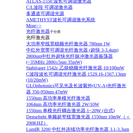
ATLAS-1550 波长可调谐激光器
C/L波段 可调谐激光器
多通道可调谐光源
AMETHYST波长可调谐激光系统
More>>
光纤激光器
子分类
光纤激光器
大功率窄线宽稳频光纤激光器 780nm 1W
中红外宽带可调谐光纤激光器 (超快 3-3.4um)
2800nm中红外超快光纤脉冲激光器振荡器
(~35MHz 2800±5nm 35mW)
Stabiλaser 1542ε 乙炔稳频光纤激光器 10/100mW
C波段波长可调谐光纤激光器 1529.16-1567.13nm
(10/20mW)
GLOphotonics可见光及长波紫外(UV-A)光纤激光
器 350-950nm 47mW
1550nm 高功率单模光纤激光器
1064nm 高功率光纤激光器 2W/10W
1550nm 单模光纤耦合激光器 1~20W (台式)
Denselight 单频超窄线宽激光器 1550nm 10mW（＜
200KHZ）
LumIR 3200 中红外连续功率光纤激光器 3.1-3.3um