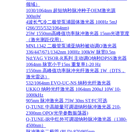
领域）
1030/1064nm 超短纳秒脉冲种子OEM激光源
300mW
4波长气冷二极管泵浦固体激光器 100Hz 5mJ
(266/355/532/1064nm)
25W 1550nm高峰值功率脉冲激光器 15nm光谱宽度
（激光测距仪用）
MNL1342 二极管泵浦亚纳秒被动调Q激光器
336/447/671/1342nm 100Hz 100kW 脉宽0.5ns
Nd:YAG VISOR-R系列 主动调Q纳秒DPSS激光器
1064nm 脉宽小于15ns 重复率1-20 Hz
1550nm 高峰值功率脉冲光纤激光器 1W（DTS，
激光雷达）
532/1064nm EVO-UC-NS 纳秒光纤激光器
UKKO 纳秒光纤激光器 1064nm 200uJ 10W 10-
1000kHz
905nm 脉冲激光器 75W 30ns ST/FC可选
Q-TUNE 中高能量可调谐纳秒脉冲激光器 210-
2300nm OPO(光学参数振荡器)
Q-TUNE-IR中红外可调谐纳秒脉冲激光器（1380-
4500nm）
脉冲激光二极管 (PLD) 870/905nm