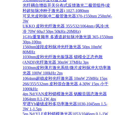
光纤耦合增益开关分布式反馈激光二极管组件(皮
秒超短脉冲种子激光器) 1027-1080nm
可见光皮秒脉冲二极管激光器370-1550nm 250mW-
3W
UKKO 皮秒光纤激光器 355/532/1064nm (风冷/水
冷 70W 60μJ 50ps 50kHz-20MHz)
1GHz重复频率 多通道超短脉冲激光源 365-1550nm
30ps-100ns
1560nm波段皮秒脉冲光纤激光器 50ps 10mW
80MHz
1030nm皮秒光纤激光振荡器 锁模全正态色散
(ANDI)光纤激光器 30mW 37MHz 3ps
1030nm皮秒薄片激光系统/微片皮秒脉冲大功率激
光器 100W 100kHz 2ps
1064nm超稳皮秒光纤激光器 10mW 25MHz 15ps
266/355/532nm 皮秒混合激光器 4-30W 15ps 小于
1000kHz
4ps Nd:VAN皮秒锁模激光器 钒酸盐固态激光器
1064nm 0.1-1W 4ps
窄谱Yb掺镱皮秒多功率激光器1030-1045nm 1.5-
3W 1-1.5ps
5ps Nd:YLF皮秒锁模激光器1053/1046nm 0.1-1W