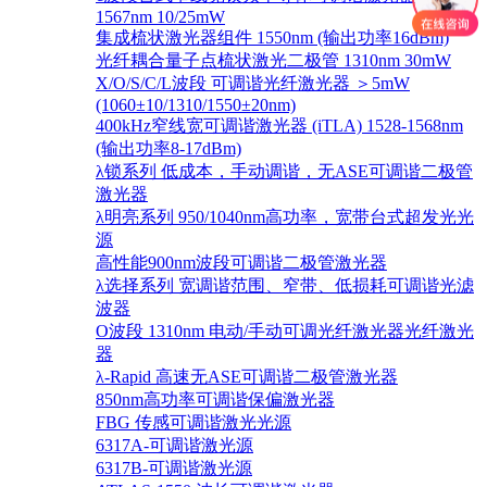
1567nm 10/25mW
集成梳状激光器组件 1550nm (输出功率16dBm)
光纤耦合量子点梳状激光二极管 1310nm 30mW
X/O/S/C/L波段 可调谐光纤激光器 ＞5mW
(1060±10/1310/1550±20nm)
400kHz窄线宽可调谐激光器 (iTLA) 1528-1568nm
(输出功率8-17dBm)
λ锁系列 低成本，手动调谐，无ASE可调谐二极管
激光器
λ明亮系列 950/1040nm高功率，宽带台式超发光光
源
高性能900nm波段可调谐二极管激光器
λ选择系列 宽调谐范围、窄带、低损耗可调谐光滤
波器
O波段 1310nm 电动/手动可调光纤激光器光纤激光
器
λ-Rapid 高速无ASE可调谐二极管激光器
850nm高功率可调谐保偏激光器
FBG 传感可调谐激光光源
6317A-可调谐激光源
6317B-可调谐激光源