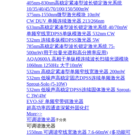
405nm-830nm高稳定紧凑型波长锁定激光系统
10/35/40/45/70/100/150/500mW
375nm-1550nm微型激光模块 10mW
CW DUV 单频连续激光器 213/266nm
633nm高稳定紧凑型波长锁定激光系统 40/70mW
单频窄线宽DPSS单纵模激光器 532nm CW
532nm 连续多纵模DPSS激光器 5W
785nm高稳定紧凑型波长锁定激光系统 75-
500mW(用于拉曼光谱和高分辨率应用)
AQA0600A 高相干单纵模连续波长扫描光源模块
1060nm 1250Hz 大于10mW
532nm 高稳定紧凑型单频窄线宽激光器 200mW
532nm 低噪声高稳定固态DPSS连续单频激光器
Sprout‐Solo (5-10W)
532nm 低噪声高稳定DPSS连续固体激光器 Sprout-
C 3W/4W
EVO-SF 单频窄带铒激光器
超高功率四通道深紫外固化灯
More>>
可调谐激光器
子分类
可调谐激光器
1550nm 可调谐窄线宽激光器 7.6-60mW (多功能可