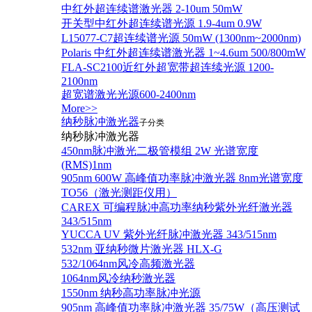
中红外超连续谱激光器 2-10um 50mW
开关型中红外超连续谱光源 1.9-4um 0.9W
L15077-C7超连续谱光源 50mW (1300nm~2000nm)
Polaris 中红外超连续谱激光器 1~4.6um 500/800mW
FLA-SC2100近红外超宽带超连续光源 1200-
2100nm
超宽谱激光光源600-2400nm
More>>
纳秒脉冲激光器
子分类
纳秒脉冲激光器
450nm脉冲激光二极管模组 2W 光谱宽度
(RMS)1nm
905nm 600W 高峰值功率脉冲激光器 8nm光谱宽度
TO56（激光测距仪用）
CAREX 可编程脉冲高功率纳秒紫外光纤激光器
343/515nm
YUCCA UV 紫外光纤脉冲激光器 343/515nm
532nm 亚纳秒微片激光器 HLX-G
532/1064nm风冷高频激光器
1064nm风冷纳秒激光器
1550nm 纳秒高功率脉冲光源
905nm 高峰值功率脉冲激光器 35/75W（高压测试