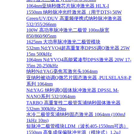
1064nm亚纳秒微芯片脉冲激光器 HLX-I
1550nm 纳秒脉冲光纤激光器（用于DTS) 50W
Green/UV/DUV 高重频便携式纳秒脉冲激光器
532/355/266nm
100W 高功率脉冲激光二极管 100ns脉宽
850/860/905nm
1625nm 大功率脉冲激光二极管模块
532nm Nd:YVO4超高重复率DPSS调Q激光器 25W
15ns 500kHz
1064nm Nd:YVO4高能紧凑型DPSS激光器 20W 17-
35ns 20-250kHz
纳秒Nd:YAG毫焦耳激光头1064nm
亚纳秒被动调Q微芯片固态激光器 ,PULSELAS®-P
系列 1064nm
Nd:YAG 纳秒调Q固体脉冲激光器 DPSSL M-
NANO系列 532/1064nm
TARBO 高重复性二极管泵浦纳秒固体激光器
532nm 300kHz 20ns
水冷二极管泵浦纳秒固态激光器 1064nm (100mJ
1kHz 10ns)
短脉冲二极管模块LDM（波长405-1550nm可选）
1550nm 高集成保偏脉冲光源（模块式）1.2μJ