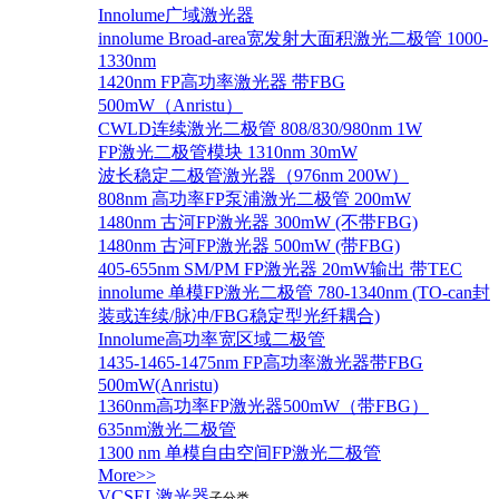
Innolume广域激光器
innolume Broad-area宽发射大面积激光二极管 1000-
1330nm
1420nm FP高功率激光器 带FBG
500mW（Anristu）
CWLD连续激光二极管 808/830/980nm 1W
FP激光二极管模块 1310nm 30mW
波长稳定二极管激光器（976nm 200W）
808nm 高功率FP泵浦激光二极管 200mW
1480nm 古河FP激光器 300mW (不带FBG)
1480nm 古河FP激光器 500mW (带FBG)
405-655nm SM/PM FP激光器 20mW输出 带TEC
innolume 单模FP激光二极管 780-1340nm (TO-can封
装或连续/脉冲/FBG稳定型光纤耦合)
Innolume高功率宽区域二极管
1435-1465-1475nm FP高功率激光器带FBG
500mW(Anristu)
1360nm高功率FP激光器500mW（带FBG）
635nm激光二极管
1300 nm 单模自由空间FP激光二极管
More>>
VCSEL激光器
子分类