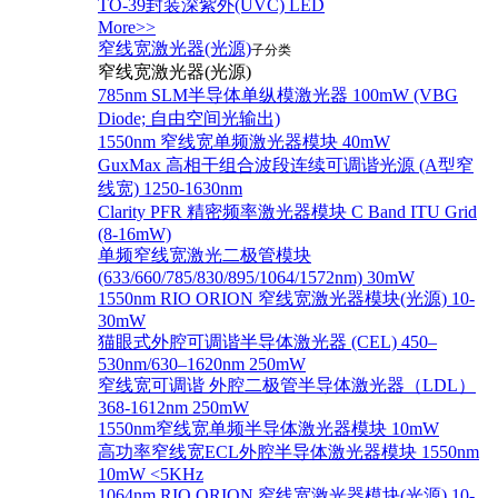
TO-39封装深紫外(UVC) LED
More>>
窄线宽激光器(光源)
子分类
窄线宽激光器(光源)
785nm SLM半导体单纵模激光器 100mW (VBG
Diode; 自由空间光输出)
1550nm 窄线宽单频激光器模块 40mW
GuxMax 高相干组合波段连续可调谐光源 (A型窄
线宽) 1250-1630nm
Clarity PFR 精密频率激光器模块 C Band ITU Grid
(8-16mW)
单频窄线宽激光二极管模块
(633/660/785/830/895/1064/1572nm) 30mW
1550nm RIO ORION 窄线宽激光器模块(光源) 10-
30mW
猫眼式外腔可调谐半导体激光器 (CEL) 450–
530nm/630–1620nm 250mW
窄线宽可调谐 外腔二极管半导体激光器（LDL）
368-1612nm 250mW
1550nm窄线宽单频半导体激光器模块 10mW
高功率窄线宽ECL外腔半导体激光器模块 1550nm
10mW <5KHz
1064nm RIO ORION 窄线宽激光器模块(光源) 10-