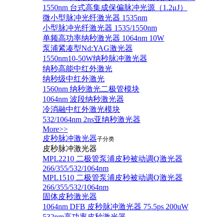
1550nm 台式高集成保偏脉冲光源（1.2μJ）
微小型脉冲光纤激光器 1535nm
小型脉冲光纤激光器 1535/1550nm
单频高功率纳秒激光器 1064nm 10W
泵浦紧凑型Nd:YAG激光器
1550nm10-50W纳秒脉冲激光器
纳秒高能中红外激光
纳秒级中红外激光
1560nm 纳秒激光二极管模块
1064nm 波段纳秒激光器
冷消融中红外激光模块
532/1064nm 2ns亚纳秒激光器
More>>
皮秒脉冲激光器
子分类
皮秒脉冲激光器
​MPL2210 二极管泵浦皮秒被动调Q激光器
266/355/532/1064nm
MPL1510 二极管泵浦皮秒被动调Q激光器
266/355/532/1064nm
固体皮秒激光器
1064nm DFB 皮秒脉冲激光器 75.5ps 200uW
532nm高功率皮秒激光器