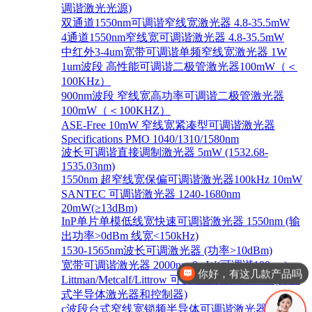
调谐激光光源)
双通道1550nm可调谐窄线宽激光器 4.8-35.5mW
4通道1550nm窄线宽可调谐激光器 4.8-35.5mW
中红外3-4um宽带可调谐单频窄线宽激光器 1W
1um波段 高性能可调谐二极管激光器100mW（＜
100KHz）
900nm波段 窄线宽高功率可调谐二极管激光器
100mW（＜100KHZ）
ASE-Free 10mW 窄线宽紧凑型可调谐激光器
Specifications PMO 1040/1310/1580nm
波长可调谐直接调制激光器 5mW (1532.68-
1535.03nm)
1550nm 超窄线宽保偏可调谐激光器100kHz 10mW
SANTEC 可调谐激光器 1240-1680nm
20mW(≥13dBm)
InP单片单模低线宽快速可调谐激光器 1550nm (输
出功率>0dBm 线宽<150kHz)
1530-1565nm波长可调激光器 (功率>10dBm)
宽带可调谐激光器 2000nm 8mW(可调谐100nm)
你好，有这几款产品吗
Littman/Metcalf/Littrow 可调谐激光系统 Lion (外腔
式半导体激光器和控制器)
c波段台式窄线宽锁频半导体可调谐激光器 1528-