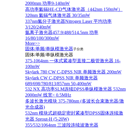
2000mm 功率9-140mW
高功率氦镉HE-CD气体激光器（442nm 150mW）
320nm 氦镉气体激光器 30/35mW
337nm氮分子激光器Nitrogen Laser 平均功率
3/120/240mW
氩离子激光器457.9/488/514.5nm 功率
16/80/100/300mW
More>>
固体/单频/单纵模激光器
子分类
固体/单频/单纵模激光器
375-1064nm 一体式紧凑型直接二极管激光器 16-
100mW
Skylark 780 CW C-DPSS NIR 单频激光器 200mW
Skylark CW C-DPSS NIR 单频激光器
689/698/780/813/857nm 50-400mW
532 NX 高功率SLM连续DPSS单纵模激光器 532nm
2000mW 线宽< 0.5MHz
多波长激光模块 375-780nm (多波长合束激光器/激
光合成器)
532nm 模块式超稳定密封紧凑型DPSS固体连续激
光器 Sprout-H (5-20W)
355/532/1064nm 三波段连续波激光器