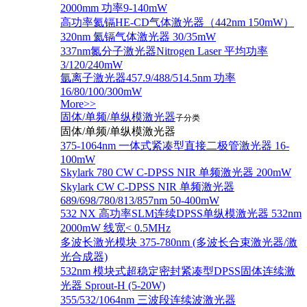
2000mm 功率9-140mW
高功率氦镉HE-CD气体激光器（442nm 150mW）
320nm 氦镉气体激光器 30/35mW
337nm氮分子激光器Nitrogen Laser 平均功率
3/120/240mW
氩离子激光器457.9/488/514.5nm 功率
16/80/100/300mW
More>>
固体/单频/单纵模激光器
子分类
固体/单频/单纵模激光器
375-1064nm 一体式紧凑型直接二极管激光器 16-
100mW
Skylark 780 CW C-DPSS NIR 单频激光器 200mW
Skylark CW C-DPSS NIR 单频激光器
689/698/780/813/857nm 50-400mW
532 NX 高功率SLM连续DPSS单纵模激光器 532nm
2000mW 线宽< 0.5MHz
多波长激光模块 375-780nm (多波长合束激光器/激
光合成器)
532nm 模块式超稳定密封紧凑型DPSS固体连续激
光器 Sprout-H (5-20W)
355/532/1064nm 三波段连续波激光器