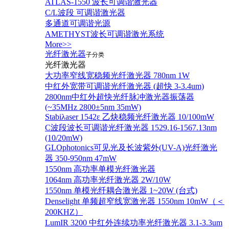
ATLAS-1550 波长可调谐激光器
C/L波段 可调谐激光器
多通道可调谐光源
AMETHYST波长可调谐激光系统
More>>
光纤激光器
子分类
光纤激光器
大功率窄线宽稳频光纤激光器 780nm 1W
中红外宽带可调谐光纤激光器 (超快 3-3.4um)
2800nm中红外超快光纤脉冲激光器振荡器
(~35MHz 2800±5nm 35mW)
Stabiλaser 1542ε 乙炔稳频光纤激光器 10/100mW
C波段波长可调谐光纤激光器 1529.16-1567.13nm
(10/20mW)
GLOphotonics可见光及长波紫外(UV-A)光纤激光
器 350-950nm 47mW
1550nm 高功率单模光纤激光器
1064nm 高功率光纤激光器 2W/10W
1550nm 单模光纤耦合激光器 1~20W (台式)
Denselight 单频超窄线宽激光器 1550nm 10mW（＜
200KHZ）
LumIR 3200 中红外连续功率光纤激光器 3.1-3.3um