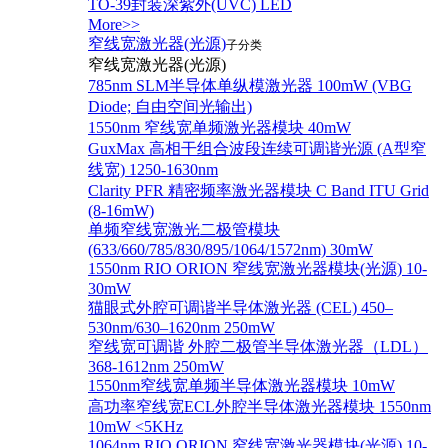
TO-39封装深紫外(UVC) LED
More>>
窄线宽激光器(光源)
子分类
窄线宽激光器(光源)
785nm SLM半导体单纵模激光器 100mW (VBG
Diode; 自由空间光输出)
1550nm 窄线宽单频激光器模块 40mW
GuxMax 高相干组合波段连续可调谐光源 (A型窄
线宽) 1250-1630nm
Clarity PFR 精密频率激光器模块 C Band ITU Grid
(8-16mW)
单频窄线宽激光二极管模块
(633/660/785/830/895/1064/1572nm) 30mW
1550nm RIO ORION 窄线宽激光器模块(光源) 10-
30mW
猫眼式外腔可调谐半导体激光器 (CEL) 450–
530nm/630–1620nm 250mW
窄线宽可调谐 外腔二极管半导体激光器（LDL）
368-1612nm 250mW
1550nm窄线宽单频半导体激光器模块 10mW
高功率窄线宽ECL外腔半导体激光器模块 1550nm
10mW <5KHz
1064nm RIO ORION 窄线宽激光器模块(光源) 10-