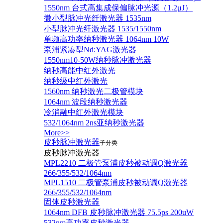
1550nm 台式高集成保偏脉冲光源（1.2μJ）
微小型脉冲光纤激光器 1535nm
小型脉冲光纤激光器 1535/1550nm
单频高功率纳秒激光器 1064nm 10W
泵浦紧凑型Nd:YAG激光器
1550nm10-50W纳秒脉冲激光器
纳秒高能中红外激光
纳秒级中红外激光
1560nm 纳秒激光二极管模块
1064nm 波段纳秒激光器
冷消融中红外激光模块
532/1064nm 2ns亚纳秒激光器
More>>
皮秒脉冲激光器
子分类
皮秒脉冲激光器
​MPL2210 二极管泵浦皮秒被动调Q激光器
266/355/532/1064nm
MPL1510 二极管泵浦皮秒被动调Q激光器
266/355/532/1064nm
固体皮秒激光器
1064nm DFB 皮秒脉冲激光器 75.5ps 200uW
532nm高功率皮秒激光器