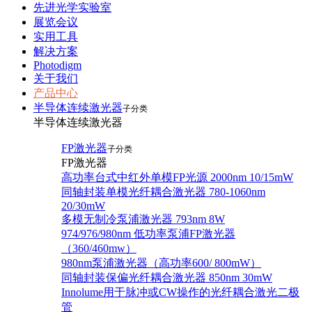
先进光学实验室
展览会议
实用工具
解决方案
Photodigm
关于我们
产品中心
半导体连续激光器
子分类
半导体连续激光器
FP激光器
子分类
FP激光器
高功率台式中红外单模FP光源 2000nm 10/15mW
同轴封装单模光纤耦合激光器 780-1060nm
20/30mW
多模无制冷泵浦激光器 793nm 8W
974/976/980nm 低功率泵浦FP激光器
（360/460mw）
980nm泵浦激光器（高功率600/ 800mW）
同轴封装保偏光纤耦合激光器 850nm 30mW
Innolume用于脉冲或CW操作的光纤耦合激光二极
管