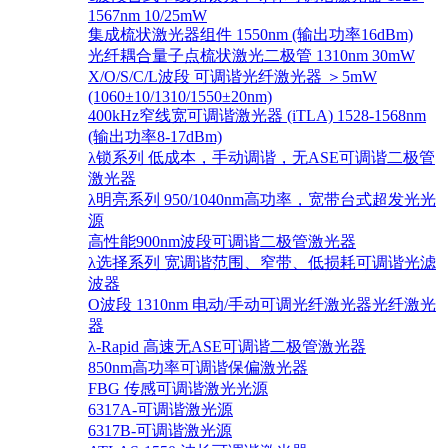
1567nm 10/25mW
集成梳状激光器组件 1550nm (输出功率16dBm)
光纤耦合量子点梳状激光二极管 1310nm 30mW
X/O/S/C/L波段 可调谐光纤激光器 ＞5mW
(1060±10/1310/1550±20nm)
400kHz窄线宽可调谐激光器 (iTLA) 1528-1568nm
(输出功率8-17dBm)
λ锁系列 低成本，手动调谐，无ASE可调谐二极管
激光器
λ明亮系列 950/1040nm高功率，宽带台式超发光光
源
高性能900nm波段可调谐二极管激光器
λ选择系列 宽调谐范围、窄带、低损耗可调谐光滤
波器
O波段 1310nm 电动/手动可调光纤激光器光纤激光
器
λ-Rapid 高速无ASE可调谐二极管激光器
850nm高功率可调谐保偏激光器
FBG 传感可调谐激光光源
6317A-可调谐激光源
6317B-可调谐激光源