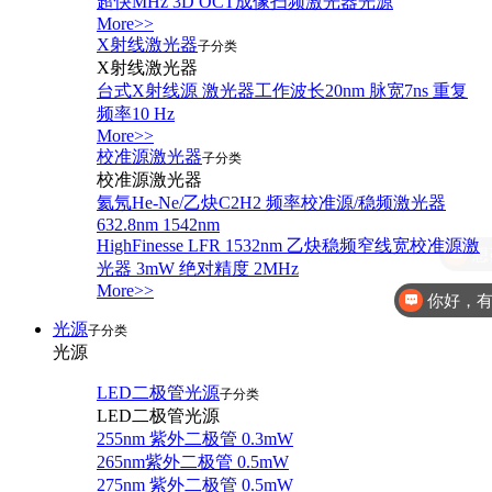
超快MHz 3D OCT成像扫频激光器光源
More>>
X射线激光器
子分类
X射线激光器
台式X射线源 激光器工作波长20nm 脉宽7ns 重复
频率10 Hz
More>>
校准源激光器
子分类
校准源激光器
氦氖He-Ne/乙炔C2H2 频率校准源/稳频激光器
632.8nm 1542nm
HighFinesse LFR 1532nm 乙炔稳频窄线宽校准源激
光器 3mW 绝对精度 2MHz
More>>
你好，
光源
子分类
光源
LED二极管光源
子分类
LED二极管光源
255nm 紫外二极管 0.3mW
265nm紫外二极管 0.5mW
275nm 紫外二极管 0.5mW