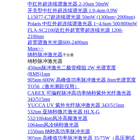
中红外超连续谱激光器 2-10um 50mW
开关型中红外超连续谱光源 1.9-4um 0.9W
L15077-C7超连续谱光源 50mW (1300nm~2000nm)
Polaris 中红外超连续谱激光器 1~4.6um 500/800mW
FLA-SC2100近红外超宽带超连续光源 1200-
2100nm
超宽谱激光光源600-2400nm
More>>
纳秒脉冲激光器
子分类
纳秒脉冲激光器
450nm脉冲激光二极管模组 2W 光谱宽度
(RMS)1nm
905nm 600W 高峰值功率脉冲激光器 8nm光谱宽度
TO56（激光测距仪用）
CAREX 可编程脉冲高功率纳秒紫外光纤激光器
343/515nm
YUCCA UV 紫外光纤脉冲激光器 343/515nm
532nm 亚纳秒微片激光器 HLX-G
532/1064nm风冷高频激光器
1064nm风冷纳秒激光器
1550nm 纳秒高功率脉冲光源
905nm 高峰值功率脉冲激光器 35/75W（高压测试