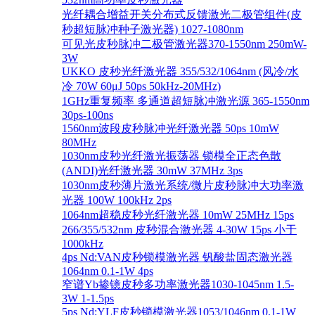
光纤耦合增益开关分布式反馈激光二极管组件(皮
秒超短脉冲种子激光器) 1027-1080nm
可见光皮秒脉冲二极管激光器370-1550nm 250mW-
3W
UKKO 皮秒光纤激光器 355/532/1064nm (风冷/水
冷 70W 60μJ 50ps 50kHz-20MHz)
1GHz重复频率 多通道超短脉冲激光源 365-1550nm
30ps-100ns
1560nm波段皮秒脉冲光纤激光器 50ps 10mW
80MHz
1030nm皮秒光纤激光振荡器 锁模全正态色散
(ANDI)光纤激光器 30mW 37MHz 3ps
1030nm皮秒薄片激光系统/微片皮秒脉冲大功率激
光器 100W 100kHz 2ps
1064nm超稳皮秒光纤激光器 10mW 25MHz 15ps
266/355/532nm 皮秒混合激光器 4-30W 15ps 小于
1000kHz
4ps Nd:VAN皮秒锁模激光器 钒酸盐固态激光器
1064nm 0.1-1W 4ps
窄谱Yb掺镱皮秒多功率激光器1030-1045nm 1.5-
3W 1-1.5ps
5ps Nd:YLF皮秒锁模激光器1053/1046nm 0.1-1W