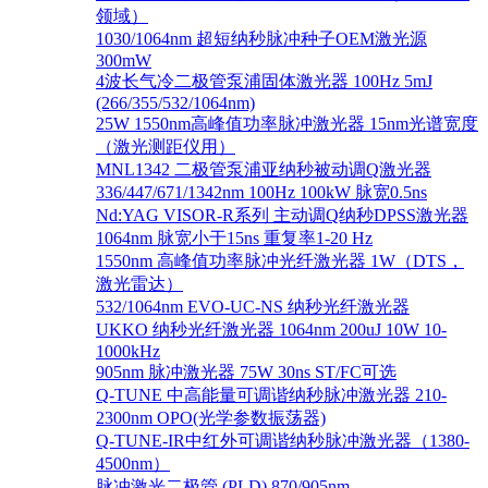
领域）
1030/1064nm 超短纳秒脉冲种子OEM激光源
300mW
4波长气冷二极管泵浦固体激光器 100Hz 5mJ
(266/355/532/1064nm)
25W 1550nm高峰值功率脉冲激光器 15nm光谱宽度
（激光测距仪用）
MNL1342 二极管泵浦亚纳秒被动调Q激光器
336/447/671/1342nm 100Hz 100kW 脉宽0.5ns
Nd:YAG VISOR-R系列 主动调Q纳秒DPSS激光器
1064nm 脉宽小于15ns 重复率1-20 Hz
1550nm 高峰值功率脉冲光纤激光器 1W（DTS，
激光雷达）
532/1064nm EVO-UC-NS 纳秒光纤激光器
UKKO 纳秒光纤激光器 1064nm 200uJ 10W 10-
1000kHz
905nm 脉冲激光器 75W 30ns ST/FC可选
Q-TUNE 中高能量可调谐纳秒脉冲激光器 210-
2300nm OPO(光学参数振荡器)
Q-TUNE-IR中红外可调谐纳秒脉冲激光器（1380-
4500nm）
脉冲激光二极管 (PLD) 870/905nm