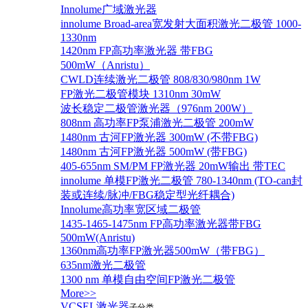
Innolume广域激光器
innolume Broad-area宽发射大面积激光二极管 1000-
1330nm
1420nm FP高功率激光器 带FBG
500mW（Anristu）
CWLD连续激光二极管 808/830/980nm 1W
FP激光二极管模块 1310nm 30mW
波长稳定二极管激光器（976nm 200W）
808nm 高功率FP泵浦激光二极管 200mW
1480nm 古河FP激光器 300mW (不带FBG)
1480nm 古河FP激光器 500mW (带FBG)
405-655nm SM/PM FP激光器 20mW输出 带TEC
innolume 单模FP激光二极管 780-1340nm (TO-can封
装或连续/脉冲/FBG稳定型光纤耦合)
Innolume高功率宽区域二极管
1435-1465-1475nm FP高功率激光器带FBG
500mW(Anristu)
1360nm高功率FP激光器500mW（带FBG）
635nm激光二极管
1300 nm 单模自由空间FP激光二极管
More>>
VCSEL激光器
子分类