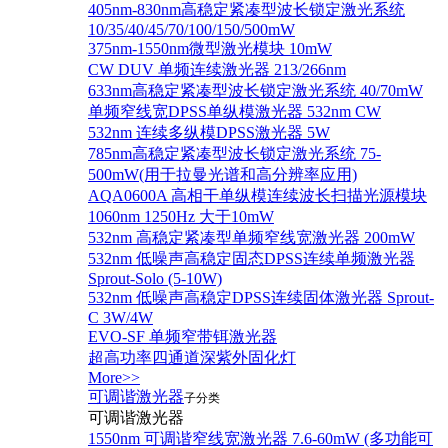
405nm-830nm高稳定紧凑型波长锁定激光系统
10/35/40/45/70/100/150/500mW
375nm-1550nm微型激光模块 10mW
CW DUV 单频连续激光器 213/266nm
633nm高稳定紧凑型波长锁定激光系统 40/70mW
单频窄线宽DPSS单纵模激光器 532nm CW
532nm 连续多纵模DPSS激光器 5W
785nm高稳定紧凑型波长锁定激光系统 75-
500mW(用于拉曼光谱和高分辨率应用)
AQA0600A 高相干单纵模连续波长扫描光源模块
1060nm 1250Hz 大于10mW
532nm 高稳定紧凑型单频窄线宽激光器 200mW
532nm 低噪声高稳定固态DPSS连续单频激光器
Sprout‐Solo (5-10W)
532nm 低噪声高稳定DPSS连续固体激光器 Sprout-
C 3W/4W
EVO-SF 单频窄带铒激光器
超高功率四通道深紫外固化灯
More>>
可调谐激光器
子分类
可调谐激光器
1550nm 可调谐窄线宽激光器 7.6-60mW (多功能可