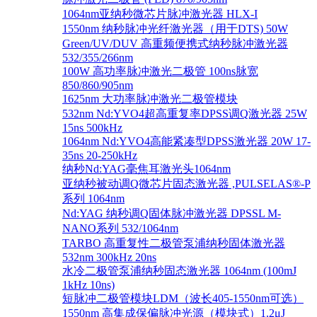
1064nm亚纳秒微芯片脉冲激光器 HLX-I
1550nm 纳秒脉冲光纤激光器（用于DTS) 50W
Green/UV/DUV 高重频便携式纳秒脉冲激光器
532/355/266nm
100W 高功率脉冲激光二极管 100ns脉宽
850/860/905nm
1625nm 大功率脉冲激光二极管模块
532nm Nd:YVO4超高重复率DPSS调Q激光器 25W
15ns 500kHz
1064nm Nd:YVO4高能紧凑型DPSS激光器 20W 17-
35ns 20-250kHz
纳秒Nd:YAG毫焦耳激光头1064nm
亚纳秒被动调Q微芯片固态激光器 ,PULSELAS®-P
系列 1064nm
Nd:YAG 纳秒调Q固体脉冲激光器 DPSSL M-
NANO系列 532/1064nm
TARBO 高重复性二极管泵浦纳秒固体激光器
532nm 300kHz 20ns
水冷二极管泵浦纳秒固态激光器 1064nm (100mJ
1kHz 10ns)
短脉冲二极管模块LDM（波长405-1550nm可选）
1550nm 高集成保偏脉冲光源（模块式）1.2μJ