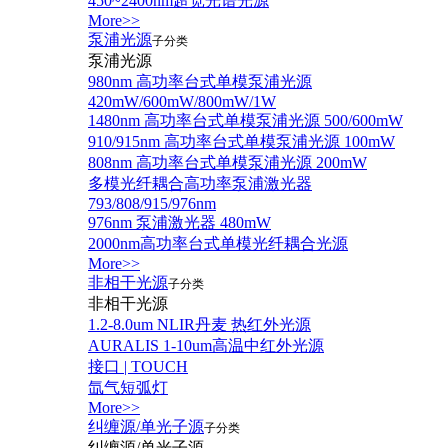
450~2400nm超宽光谱光源
More>>
泵浦光源
子分类
泵浦光源
980nm 高功率台式单模泵浦光源
420mW/600mW/800mW/1W
1480nm 高功率台式单模泵浦光源 500/600mW
910/915nm 高功率台式单模泵浦光源 100mW
808nm 高功率台式单模泵浦光源 200mW
多模光纤耦合高功率泵浦激光器
793/808/915/976nm
976nm 泵浦激光器 480mW
2000nm高功率台式单模光纤耦合光源
More>>
非相干光源
子分类
非相干光源
1.2-8.0um NLIR丹麦 热红外光源
AURALIS 1-10um高温中红外光源
接口 | TOUCH
氙气短弧灯
More>>
纠缠源/单光子源
子分类
纠缠源/单光子源