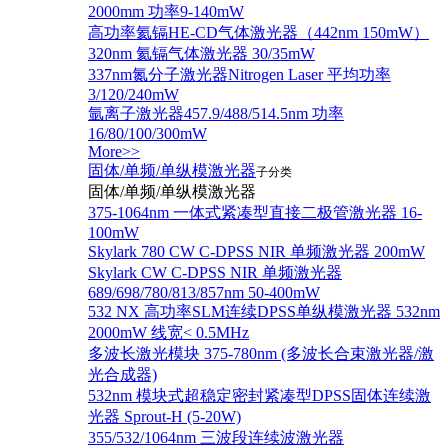
2000mm 功率9-140mW
高功率氦镉HE-CD气体激光器（442nm 150mW）
320nm 氦镉气体激光器 30/35mW
337nm氮分子激光器Nitrogen Laser 平均功率
3/120/240mW
氩离子激光器457.9/488/514.5nm 功率
16/80/100/300mW
More>>
固体/单频/单纵模激光器
子分类
固体/单频/单纵模激光器
375-1064nm 一体式紧凑型直接二极管激光器 16-
100mW
Skylark 780 CW C-DPSS NIR 单频激光器 200mW
Skylark CW C-DPSS NIR 单频激光器
689/698/780/813/857nm 50-400mW
532 NX 高功率SLM连续DPSS单纵模激光器 532nm
2000mW 线宽< 0.5MHz
多波长激光模块 375-780nm (多波长合束激光器/激
光合成器)
532nm 模块式超稳定密封紧凑型DPSS固体连续激
光器 Sprout-H (5-20W)
355/532/1064nm 三波段连续波激光器