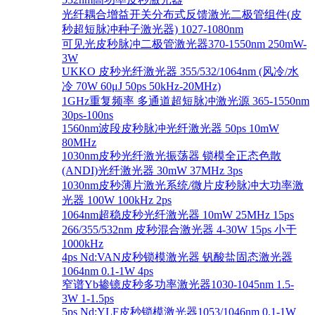
光纤耦合增益开关分布式反馈激光二极管组件(皮
秒超短脉冲种子激光器) 1027-1080nm
可见光皮秒脉冲二极管激光器370-1550nm 250mW-
3W
UKKO 皮秒光纤激光器 355/532/1064nm (风冷/水
冷 70W 60μJ 50ps 50kHz-20MHz)
1GHz重复频率 多通道超短脉冲激光源 365-1550nm
30ps-100ns
1560nm波段皮秒脉冲光纤激光器 50ps 10mW
80MHz
1030nm皮秒光纤激光振荡器 锁模全正态色散
(ANDI)光纤激光器 30mW 37MHz 3ps
1030nm皮秒薄片激光系统/微片皮秒脉冲大功率激
光器 100W 100kHz 2ps
1064nm超稳皮秒光纤激光器 10mW 25MHz 15ps
266/355/532nm 皮秒混合激光器 4-30W 15ps 小于
1000kHz
4ps Nd:VAN皮秒锁模激光器 钒酸盐固态激光器
1064nm 0.1-1W 4ps
窄谱Yb掺镱皮秒多功率激光器1030-1045nm 1.5-
3W 1-1.5ps
5ps Nd:YLF皮秒锁模激光器1053/1046nm 0.1-1W