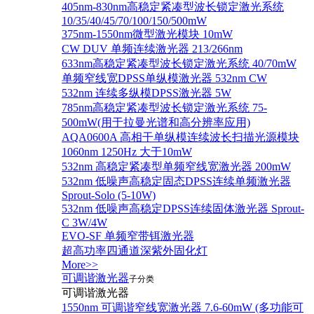
405nm-830nm高稳定紧凑型波长锁定激光系统
10/35/40/45/70/100/150/500mW
375nm-1550nm微型激光模块 10mW
CW DUV 单频连续激光器 213/266nm
633nm高稳定紧凑型波长锁定激光系统 40/70mW
单频窄线宽DPSS单纵模激光器 532nm CW
532nm 连续多纵模DPSS激光器 5W
785nm高稳定紧凑型波长锁定激光系统 75-
500mW(用于拉曼光谱和高分辨率应用)
AQA0600A 高相干单纵模连续波长扫描光源模块
1060nm 1250Hz 大于10mW
532nm 高稳定紧凑型单频窄线宽激光器 200mW
532nm 低噪声高稳定固态DPSS连续单频激光器
Sprout‐Solo (5-10W)
532nm 低噪声高稳定DPSS连续固体激光器 Sprout-
C 3W/4W
EVO-SF 单频窄带铒激光器
超高功率四通道深紫外固化灯
More>>
可调谐激光器
子分类
可调谐激光器
1550nm 可调谐窄线宽激光器 7.6-60mW (多功能可