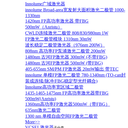
Innolume广域激光器
innolume Broad-area宽发射大面积激光二极管 1000-
1330nm
1420nm FP高功率激光器 带FBG
500mW（Anristu）
CWLD连续激光二极管 808/830/980nm 1W
FP激光二极管模块 1310nm 30mW
波长稳定二极管激光器（976nm 200W）
808nm 高功率FP泵浦激光二极管 200mW
1480nm 古河FP激光器 300mW (不带FBG)
1480nm 古河FP激光器 500mW (带FBG)
405-655nm SM/PM FP激光器 20mW输出 带TEC
innolume 单模FP激光二极管 780-1340nm (TO-can封
装或连续/脉冲/FBG稳定型光纤耦合)
Innolume高功率宽区域二极管
1435-1465-1475nm FP高功率激光器带FBG
500mW(Anristu)
1360nm高功率FP激光器500mW（带FBG）
635nm激光二极管
1300 nm 单模自由空间FP激光二极管
More>>
VCSEL激光器
子分类