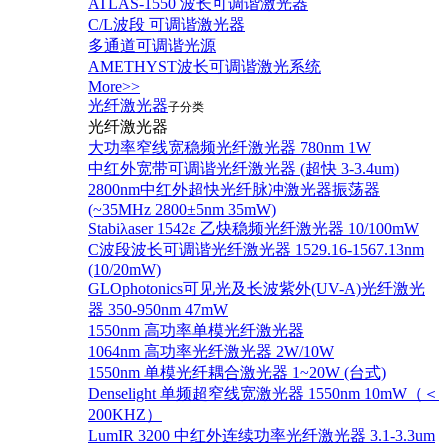
ATLAS-1550 波长可调谐激光器
C/L波段 可调谐激光器
多通道可调谐光源
AMETHYST波长可调谐激光系统
More>>
光纤激光器
子分类
光纤激光器
大功率窄线宽稳频光纤激光器 780nm 1W
中红外宽带可调谐光纤激光器 (超快 3-3.4um)
2800nm中红外超快光纤脉冲激光器振荡器
(~35MHz 2800±5nm 35mW)
Stabiλaser 1542ε 乙炔稳频光纤激光器 10/100mW
C波段波长可调谐光纤激光器 1529.16-1567.13nm
(10/20mW)
GLOphotonics可见光及长波紫外(UV-A)光纤激光
器 350-950nm 47mW
1550nm 高功率单模光纤激光器
1064nm 高功率光纤激光器 2W/10W
1550nm 单模光纤耦合激光器 1~20W (台式)
Denselight 单频超窄线宽激光器 1550nm 10mW（＜
200KHZ）
LumIR 3200 中红外连续功率光纤激光器 3.1-3.3um