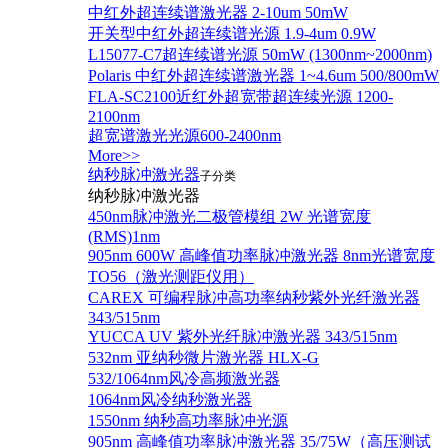
中红外超连续谱激光器 2-10um 50mW
开关型中红外超连续谱光源 1.9-4um 0.9W
L15077-C7超连续谱光源 50mW (1300nm~2000nm)
Polaris 中红外超连续谱激光器 1~4.6um 500/800mW
FLA-SC2100近红外超宽带超连续光源 1200-
2100nm
超宽谱激光光源600-2400nm
More>>
纳秒脉冲激光器
子分类
纳秒脉冲激光器
450nm脉冲激光二极管模组 2W 光谱宽度
(RMS)1nm
905nm 600W 高峰值功率脉冲激光器 8nm光谱宽度
TO56（激光测距仪用）
CAREX 可编程脉冲高功率纳秒紫外光纤激光器
343/515nm
YUCCA UV 紫外光纤脉冲激光器 343/515nm
532nm 亚纳秒微片激光器 HLX-G
532/1064nm风冷高频激光器
1064nm风冷纳秒激光器
1550nm 纳秒高功率脉冲光源
905nm 高峰值功率脉冲激光器 35/75W（高压测试