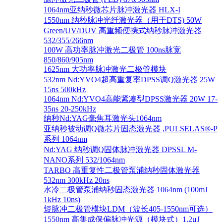
1064nm亚纳秒微芯片脉冲激光器 HLX-I
1550nm 纳秒脉冲光纤激光器（用于DTS) 50W
Green/UV/DUV 高重频便携式纳秒脉冲激光器
532/355/266nm
100W 高功率脉冲激光二极管 100ns脉宽
850/860/905nm
1625nm 大功率脉冲激光二极管模块
532nm Nd:YVO4超高重复率DPSS调Q激光器 25W
15ns 500kHz
1064nm Nd:YVO4高能紧凑型DPSS激光器 20W 17-
35ns 20-250kHz
纳秒Nd:YAG毫焦耳激光头1064nm
亚纳秒被动调Q微芯片固态激光器 ,PULSELAS®-P
系列 1064nm
Nd:YAG 纳秒调Q固体脉冲激光器 DPSSL M-
NANO系列 532/1064nm
TARBO 高重复性二极管泵浦纳秒固体激光器
532nm 300kHz 20ns
水冷二极管泵浦纳秒固态激光器 1064nm (100mJ
1kHz 10ns)
短脉冲二极管模块LDM（波长405-1550nm可选）
1550nm 高集成保偏脉冲光源（模块式）1.2μJ