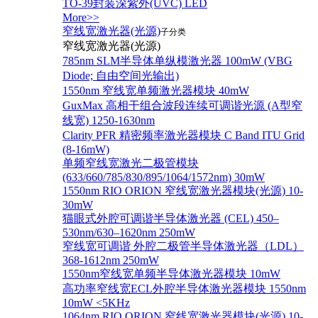
TO-39封装深紫外(UVC) LED
More>>
窄线宽激光器(光源)
子分类
窄线宽激光器(光源)
785nm SLM半导体单纵模激光器 100mW (VBG
Diode; 自由空间光输出)
1550nm 窄线宽单频激光器模块 40mW
GuxMax 高相干组合波段连续可调谐光源 (A型窄
线宽) 1250-1630nm
Clarity PFR 精密频率激光器模块 C Band ITU Grid
(8-16mW)
单频窄线宽激光二极管模块
(633/660/785/830/895/1064/1572nm) 30mW
1550nm RIO ORION 窄线宽激光器模块(光源) 10-
30mW
猫眼式外腔可调谐半导体激光器 (CEL) 450–
530nm/630–1620nm 250mW
窄线宽可调谐 外腔二极管半导体激光器（LDL）
368-1612nm 250mW
1550nm窄线宽单频半导体激光器模块 10mW
高功率窄线宽ECL外腔半导体激光器模块 1550nm
10mW <5KHz
1064nm RIO ORION 窄线宽激光器模块(光源) 10-