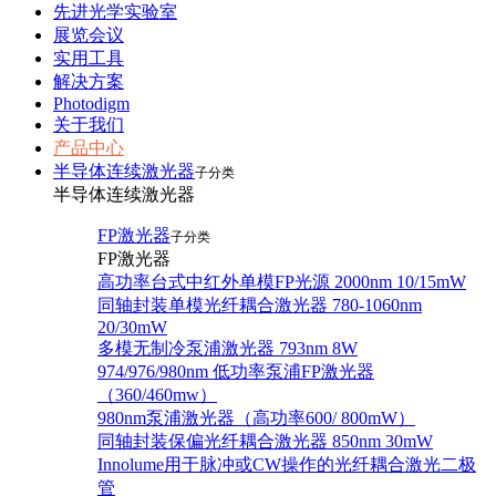
先进光学实验室
展览会议
实用工具
解决方案
Photodigm
关于我们
产品中心
半导体连续激光器
子分类
半导体连续激光器
FP激光器
子分类
FP激光器
高功率台式中红外单模FP光源 2000nm 10/15mW
同轴封装单模光纤耦合激光器 780-1060nm
20/30mW
多模无制冷泵浦激光器 793nm 8W
974/976/980nm 低功率泵浦FP激光器
（360/460mw）
980nm泵浦激光器（高功率600/ 800mW）
同轴封装保偏光纤耦合激光器 850nm 30mW
Innolume用于脉冲或CW操作的光纤耦合激光二极
管