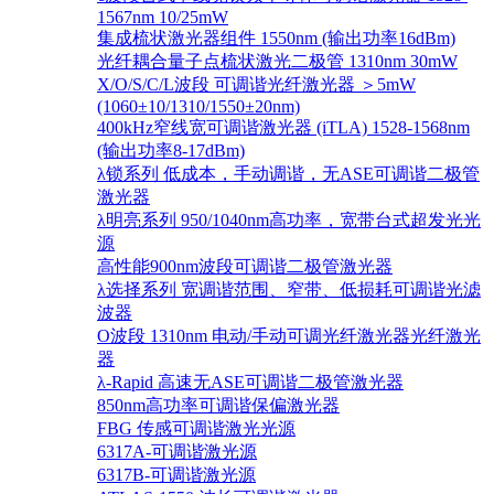
1567nm 10/25mW
集成梳状激光器组件 1550nm (输出功率16dBm)
光纤耦合量子点梳状激光二极管 1310nm 30mW
X/O/S/C/L波段 可调谐光纤激光器 ＞5mW
(1060±10/1310/1550±20nm)
400kHz窄线宽可调谐激光器 (iTLA) 1528-1568nm
(输出功率8-17dBm)
λ锁系列 低成本，手动调谐，无ASE可调谐二极管
激光器
λ明亮系列 950/1040nm高功率，宽带台式超发光光
源
高性能900nm波段可调谐二极管激光器
λ选择系列 宽调谐范围、窄带、低损耗可调谐光滤
波器
O波段 1310nm 电动/手动可调光纤激光器光纤激光
器
λ-Rapid 高速无ASE可调谐二极管激光器
850nm高功率可调谐保偏激光器
FBG 传感可调谐激光光源
6317A-可调谐激光源
6317B-可调谐激光源