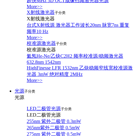
超快MHz 3D OCT成像扫频激光器光源
More>>
X射线激光器
子分类
X射线激光器
台式X射线源 激光器工作波长20nm 脉宽7ns 重复
频率10 Hz
More>>
校准源激光器
子分类
校准源激光器
氦氖He-Ne/乙炔C2H2 频率校准源/稳频激光器
632.8nm 1542nm
HighFinesse LFR 1532nm 乙炔稳频窄线宽校准源激
光器 3mW 绝对精度 2MHz
More>>
光源
子分类
光源
LED二极管光源
子分类
LED二极管光源
255nm 紫外二极管 0.3mW
265nm紫外二极管 0.5mW
275nm 紫外二极管 0.5mW