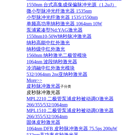
1550nm 台式高集成保偏脉冲光源（1.2μJ）
微小型脉冲光纤激光器 1535nm
小型脉冲光纤激光器 1535/1550nm
单频高功率纳秒激光器 1064nm 10W
泵浦紧凑型Nd:YAG激光器
1550nm10-50W纳秒脉冲激光器
纳秒高能中红外激光
纳秒级中红外激光
1560nm 纳秒激光二极管模块
1064nm 波段纳秒激光器
冷消融中红外激光模块
532/1064nm 2ns亚纳秒激光器
More>>
皮秒脉冲激光器
子分类
皮秒脉冲激光器
​MPL2210 二极管泵浦皮秒被动调Q激光器
266/355/532/1064nm
MPL1510 二极管泵浦皮秒被动调Q激光器
266/355/532/1064nm
固体皮秒激光器
1064nm DFB 皮秒脉冲激光器 75.5ps 200uW
532nm高功率皮秒激光器