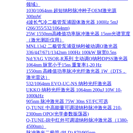
领域）
1030/1064nm 超短纳秒脉冲种子OEM激光源
300mW
4波长气冷二极管泵浦固体激光器 100Hz 5mJ
(266/355/532/1064nm)
25W 1550nm高峰值功率脉冲激光器 15nm光谱宽度
（激光测距仪用）
MNL1342 二极管泵浦亚纳秒被动调Q激光器
336/447/671/1342nm 100Hz 100kW 脉宽0.5ns
Nd:YAG VISOR-R系列 主动调Q纳秒DPSS激光器
1064nm 脉宽小于15ns 重复率1-20 Hz
1550nm 高峰值功率脉冲光纤激光器 1W（DTS，
激光雷达）
532/1064nm EVO-UC-NS 纳秒光纤激光器
UKKO 纳秒光纤激光器 1064nm 200uJ 10W 10-
1000kHz
905nm 脉冲激光器 75W 30ns ST/FC可选
Q-TUNE 中高能量可调谐纳秒脉冲激光器 210-
2300nm OPO(光学参数振荡器)
Q-TUNE-IR中红外可调谐纳秒脉冲激光器（1380-
4500nm）
脉冲激光二极管 (PLD) 870/905nm