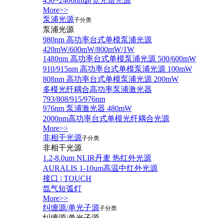
450~2400nm超宽光谱光源
More>>
泵浦光源
子分类
泵浦光源
980nm 高功率台式单模泵浦光源
420mW/600mW/800mW/1W
1480nm 高功率台式单模泵浦光源 500/600mW
910/915nm 高功率台式单模泵浦光源 100mW
808nm 高功率台式单模泵浦光源 200mW
多模光纤耦合高功率泵浦激光器
793/808/915/976nm
976nm 泵浦激光器 480mW
2000nm高功率台式单模光纤耦合光源
More>>
非相干光源
子分类
非相干光源
1.2-8.0um NLIR丹麦 热红外光源
AURALIS 1-10um高温中红外光源
接口 | TOUCH
氙气短弧灯
More>>
纠缠源/单光子源
子分类
纠缠源/单光子源