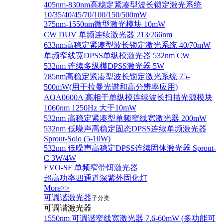
405nm-830nm高稳定紧凑型波长锁定激光系统
10/35/40/45/70/100/150/500mW
375nm-1550nm微型激光模块 10mW
CW DUV 单频连续激光器 213/266nm
633nm高稳定紧凑型波长锁定激光系统 40/70mW
单频窄线宽DPSS单纵模激光器 532nm CW
532nm 连续多纵模DPSS激光器 5W
785nm高稳定紧凑型波长锁定激光系统 75-
500mW(用于拉曼光谱和高分辨率应用)
AQA0600A 高相干单纵模连续波长扫描光源模块
1060nm 1250Hz 大于10mW
532nm 高稳定紧凑型单频窄线宽激光器 200mW
532nm 低噪声高稳定固态DPSS连续单频激光器
Sprout‐Solo (5-10W)
532nm 低噪声高稳定DPSS连续固体激光器 Sprout-
C 3W/4W
EVO-SF 单频窄带铒激光器
超高功率四通道深紫外固化灯
More>>
可调谐激光器
子分类
可调谐激光器
1550nm 可调谐窄线宽激光器 7.6-60mW (多功能可