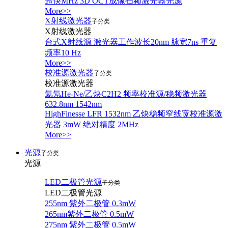
超快MHz 3D OCT成像扫频激光器光源
More>>
X射线激光器
子分类
X射线激光器
台式X射线源 激光器工作波长20nm 脉宽7ns 重复
频率10 Hz
More>>
校准源激光器
子分类
校准源激光器
氦氖He-Ne/乙炔C2H2 频率校准源/稳频激光器
632.8nm 1542nm
HighFinesse LFR 1532nm 乙炔稳频窄线宽校准源激
光器 3mW 绝对精度 2MHz
More>>
光源
子分类
光源
LED二极管光源
子分类
LED二极管光源
255nm 紫外二极管 0.3mW
265nm紫外二极管 0.5mW
275nm 紫外二极管 0.5mW