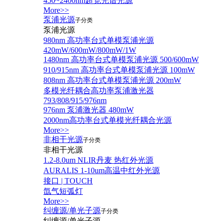
450~2400nm超宽光谱光源
More>>
泵浦光源
子分类
泵浦光源
980nm 高功率台式单模泵浦光源
420mW/600mW/800mW/1W
1480nm 高功率台式单模泵浦光源 500/600mW
910/915nm 高功率台式单模泵浦光源 100mW
808nm 高功率台式单模泵浦光源 200mW
多模光纤耦合高功率泵浦激光器
793/808/915/976nm
976nm 泵浦激光器 480mW
2000nm高功率台式单模光纤耦合光源
More>>
非相干光源
子分类
非相干光源
1.2-8.0um NLIR丹麦 热红外光源
AURALIS 1-10um高温中红外光源
接口 | TOUCH
氙气短弧灯
More>>
纠缠源/单光子源
子分类
纠缠源/单光子源