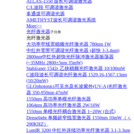
ATLAS-1550 波长可调谐激光器
C/L波段 可调谐激光器
多通道可调谐光源
AMETHYST波长可调谐激光系统
More>>
光纤激光器
子分类
光纤激光器
大功率窄线宽稳频光纤激光器 780nm 1W
中红外宽带可调谐光纤激光器 (超快 3-3.4um)
2800nm中红外超快光纤脉冲激光器振荡器
(~35MHz 2800±5nm 35mW)
Stabiλaser 1542ε 乙炔稳频光纤激光器 10/100mW
C波段波长可调谐光纤激光器 1529.16-1567.13nm
(10/20mW)
GLOphotonics可见光及长波紫外(UV-A)光纤激光
器 350-950nm 47mW
1550nm 高功率单模光纤激光器
1064nm 高功率光纤激光器 2W/10W
1550nm 单模光纤耦合激光器 1~20W (台式)
Denselight 单频超窄线宽激光器 1550nm 10mW（＜
200KHZ）
LumIR 3200 中红外连续功率光纤激光器 3.1-3.3um