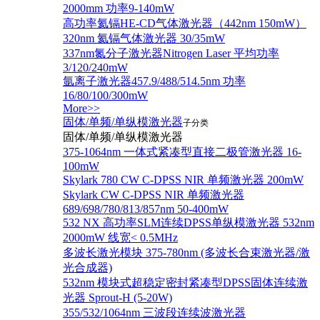
2000mm 功率9-140mW
高功率氦镉HE-CD气体激光器（442nm 150mW）
320nm 氦镉气体激光器 30/35mW
337nm氮分子激光器Nitrogen Laser 平均功率
3/120/240mW
氩离子激光器457.9/488/514.5nm 功率
16/80/100/300mW
More>>
固体/单频/单纵模激光器
子分类
固体/单频/单纵模激光器
375-1064nm 一体式紧凑型直接二极管激光器 16-
100mW
Skylark 780 CW C-DPSS NIR 单频激光器 200mW
Skylark CW C-DPSS NIR 单频激光器
689/698/780/813/857nm 50-400mW
532 NX 高功率SLM连续DPSS单纵模激光器 532nm
2000mW 线宽< 0.5MHz
多波长激光模块 375-780nm (多波长合束激光器/激
光合成器)
532nm 模块式超稳定密封紧凑型DPSS固体连续激
光器 Sprout-H (5-20W)
355/532/1064nm 三波段连续波激光器