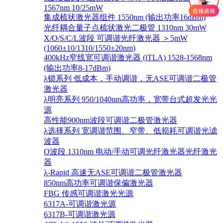
1567nm 10/25mW
集成梳状激光器组件 1550nm (输出功率16dBm)
光纤耦合量子点梳状激光二极管 1310nm 30mW
X/O/S/C/L波段 可调谐光纤激光器 ＞5mW
(1060±10/1310/1550±20nm)
400kHz窄线宽可调谐激光器 (iTLA) 1528-1568nm
(输出功率8-17dBm)
λ锁系列 低成本，手动调谐，无ASE可调谐二极管
激光器
λ明亮系列 950/1040nm高功率，宽带台式超发光光
源
高性能900nm波段可调谐二极管激光器
λ选择系列 宽调谐范围、窄带、低损耗可调谐光滤
波器
O波段 1310nm 电动/手动可调光纤激光器光纤激光
器
λ-Rapid 高速无ASE可调谐二极管激光器
850nm高功率可调谐保偏激光器
FBG 传感可调谐激光光源
6317A-可调谐激光源
6317B-可调谐激光源