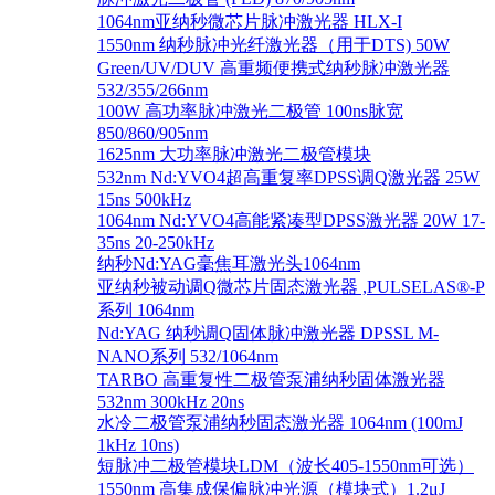
1064nm亚纳秒微芯片脉冲激光器 HLX-I
1550nm 纳秒脉冲光纤激光器（用于DTS) 50W
Green/UV/DUV 高重频便携式纳秒脉冲激光器
532/355/266nm
100W 高功率脉冲激光二极管 100ns脉宽
850/860/905nm
1625nm 大功率脉冲激光二极管模块
532nm Nd:YVO4超高重复率DPSS调Q激光器 25W
15ns 500kHz
1064nm Nd:YVO4高能紧凑型DPSS激光器 20W 17-
35ns 20-250kHz
纳秒Nd:YAG毫焦耳激光头1064nm
亚纳秒被动调Q微芯片固态激光器 ,PULSELAS®-P
系列 1064nm
Nd:YAG 纳秒调Q固体脉冲激光器 DPSSL M-
NANO系列 532/1064nm
TARBO 高重复性二极管泵浦纳秒固体激光器
532nm 300kHz 20ns
水冷二极管泵浦纳秒固态激光器 1064nm (100mJ
1kHz 10ns)
短脉冲二极管模块LDM（波长405-1550nm可选）
1550nm 高集成保偏脉冲光源（模块式）1.2μJ