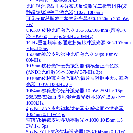
光纤耦合增益开关分布式反馈激光二极管组件(皮
秒超短脉冲种子激光器) 1027-1080nm
可见光皮秒脉冲二极管激光器370-1550nm 250mW-
3W
UKKO 皮秒光纤激光器 355/532/1064nm (风冷/水
冷 70W 60μJ 50ps 50kHz-20MHz)
1GHz重复频率 多通道超短脉冲激光源 365-1550nm
30ps-100ns
1560nm波段皮秒脉冲光纤激光器 50ps 10mW
80MHz
1030nm皮秒光纤激光振荡器 锁模全正态色散
(ANDI)光纤激光器 30mW 37MHz 3ps
1030nm皮秒薄片激光系统/微片皮秒脉冲大功率激
光器 100W 100kHz 2ps
1064nm超稳皮秒光纤激光器 10mW 25MHz 15ps
266/355/532nm 皮秒混合激光器 4-30W 15ps 小于
1000kHz
4ps Nd:VAN皮秒锁模激光器 钒酸盐固态激光器
1064nm 0.1-1W 4ps
窄谱Yb掺镱皮秒多功率激光器1030-1045nm 1.5-
3W 1-1.5ps
5ps Nd:YLF皮秒锁模激光器1053/1046nm 0.1-1W