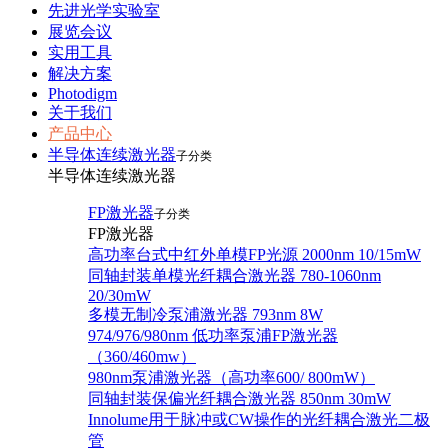
先进光学实验室
展览会议
实用工具
解决方案
Photodigm
关于我们
产品中心
半导体连续激光器
子分类
半导体连续激光器
FP激光器
子分类
FP激光器
高功率台式中红外单模FP光源 2000nm 10/15mW
同轴封装单模光纤耦合激光器 780-1060nm
20/30mW
多模无制冷泵浦激光器 793nm 8W
974/976/980nm 低功率泵浦FP激光器
（360/460mw）
980nm泵浦激光器（高功率600/ 800mW）
同轴封装保偏光纤耦合激光器 850nm 30mW
Innolume用于脉冲或CW操作的光纤耦合激光二极
管