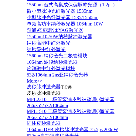
1550nm 台式高集成保偏脉冲光源（1.2μJ）
微小型脉冲光纤激光器 1535nm
小型脉冲光纤激光器 1535/1550nm
单频高功率纳秒激光器 1064nm 10W
泵浦紧凑型Nd:YAG激光器
1550nm10-50W纳秒脉冲激光器
纳秒高能中红外激光
纳秒级中红外激光
1560nm 纳秒激光二极管模块
1064nm 波段纳秒激光器
冷消融中红外激光模块
532/1064nm 2ns亚纳秒激光器
More>>
皮秒脉冲激光器
子分类
皮秒脉冲激光器
​MPL2210 二极管泵浦皮秒被动调Q激光器
266/355/532/1064nm
MPL1510 二极管泵浦皮秒被动调Q激光器
266/355/532/1064nm
固体皮秒激光器
1064nm DFB 皮秒脉冲激光器 75.5ps 200uW
532nm高功率皮秒激光器