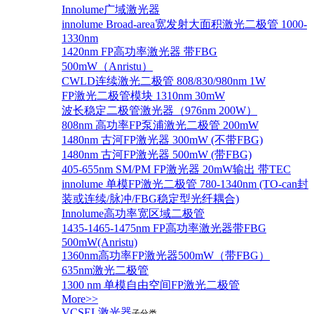
Innolume广域激光器
innolume Broad-area宽发射大面积激光二极管 1000-
1330nm
1420nm FP高功率激光器 带FBG
500mW（Anristu）
CWLD连续激光二极管 808/830/980nm 1W
FP激光二极管模块 1310nm 30mW
波长稳定二极管激光器（976nm 200W）
808nm 高功率FP泵浦激光二极管 200mW
1480nm 古河FP激光器 300mW (不带FBG)
1480nm 古河FP激光器 500mW (带FBG)
405-655nm SM/PM FP激光器 20mW输出 带TEC
innolume 单模FP激光二极管 780-1340nm (TO-can封
装或连续/脉冲/FBG稳定型光纤耦合)
Innolume高功率宽区域二极管
1435-1465-1475nm FP高功率激光器带FBG
500mW(Anristu)
1360nm高功率FP激光器500mW（带FBG）
635nm激光二极管
1300 nm 单模自由空间FP激光二极管
More>>
VCSEL激光器
子分类