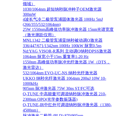
领域）
1030/1064nm 超短纳秒脉冲种子OEM激光源
300mW
4波长气冷二极管泵浦固体激光器 100Hz 5mJ
(266/355/532/1064nm)
25W 1550nm高峰值功率脉冲激光器 15nm光谱宽度
（激光测距仪用）
MNL1342 二极管泵浦亚纳秒被动调Q激光器
336/447/671/1342nm 100Hz 100kW 脉宽0.5ns
Nd:YAG VISOR-R系列 主动调Q纳秒DPSS激光器
1064nm 脉宽小于15ns 重复率1-20 Hz
1550nm 高峰值功率脉冲光纤激光器 1W（DTS，
激光雷达）
532/1064nm EVO-UC-NS 纳秒光纤激光器
UKKO 纳秒光纤激光器 1064nm 200uJ 10W 10-
1000kHz
905nm 脉冲激光器 75W 30ns ST/FC可选
Q-TUNE 中高能量可调谐纳秒脉冲激光器 210-
2300nm OPO(光学参数振荡器)
Q-TUNE-IR中红外可调谐纳秒脉冲激光器（1380-
4500nm）
脉冲激光二极管 (PLD) 870/905nm