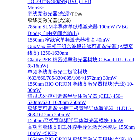
TO-39封装深紫外(UVC) LED
More>>
窄线宽激光器(光源)
子分类
窄线宽激光器(光源)
785nm SLM半导体单纵模激光器 100mW (VBG
Diode; 自由空间光输出)
1550nm 窄线宽单频激光器模块 40mW
GuxMax 高相干组合波段连续可调谐光源 (A型窄
线宽) 1250-1630nm
Clarity PFR 精密频率激光器模块 C Band ITU Grid
(8-16mW)
单频窄线宽激光二极管模块
(633/660/785/830/895/1064/1572nm) 30mW
1550nm RIO ORION 窄线宽激光器模块(光源) 10-
30mW
猫眼式外腔可调谐半导体激光器 (CEL) 450–
530nm/630–1620nm 250mW
窄线宽可调谐 外腔二极管半导体激光器（LDL）
368-1612nm 250mW
1550nm窄线宽单频半导体激光器模块 10mW
高功率窄线宽ECL外腔半导体激光器模块 1550nm
10mW <5KHz
1064nm RIO ORION 窄线宽激光器模块(光源) 10-