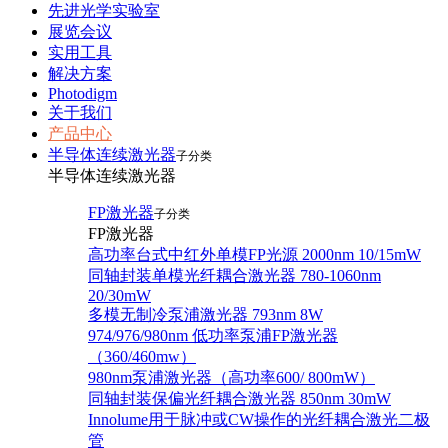
先进光学实验室
展览会议
实用工具
解决方案
Photodigm
关于我们
产品中心
半导体连续激光器
子分类
半导体连续激光器
FP激光器
子分类
FP激光器
高功率台式中红外单模FP光源 2000nm 10/15mW
同轴封装单模光纤耦合激光器 780-1060nm
20/30mW
多模无制冷泵浦激光器 793nm 8W
974/976/980nm 低功率泵浦FP激光器
（360/460mw）
980nm泵浦激光器（高功率600/ 800mW）
同轴封装保偏光纤耦合激光器 850nm 30mW
Innolume用于脉冲或CW操作的光纤耦合激光二极
管