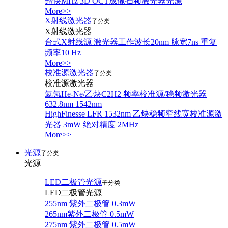
超快MHz 3D OCT成像扫频激光器光源
More>>
X射线激光器
子分类
X射线激光器
台式X射线源 激光器工作波长20nm 脉宽7ns 重复
频率10 Hz
More>>
校准源激光器
子分类
校准源激光器
氦氖He-Ne/乙炔C2H2 频率校准源/稳频激光器
632.8nm 1542nm
HighFinesse LFR 1532nm 乙炔稳频窄线宽校准源激
光器 3mW 绝对精度 2MHz
More>>
光源
子分类
光源
LED二极管光源
子分类
LED二极管光源
255nm 紫外二极管 0.3mW
265nm紫外二极管 0.5mW
275nm 紫外二极管 0.5mW