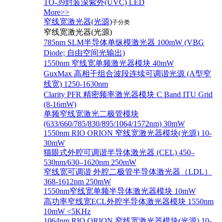
TO-39封装深紫外(UVC) LED
More>>
窄线宽激光器(光源)
子分类
窄线宽激光器(光源)
785nm SLM半导体单纵模激光器 100mW (VBG
Diode; 自由空间光输出)
1550nm 窄线宽单频激光器模块 40mW
GuxMax 高相干组合波段连续可调谐光源 (A型窄
线宽) 1250-1630nm
Clarity PFR 精密频率激光器模块 C Band ITU Grid
(8-16mW)
单频窄线宽激光二极管模块
(633/660/785/830/895/1064/1572nm) 30mW
1550nm RIO ORION 窄线宽激光器模块(光源) 10-
30mW
猫眼式外腔可调谐半导体激光器 (CEL) 450–
530nm/630–1620nm 250mW
窄线宽可调谐 外腔二极管半导体激光器（LDL）
368-1612nm 250mW
1550nm窄线宽单频半导体激光器模块 10mW
高功率窄线宽ECL外腔半导体激光器模块 1550nm
10mW <5KHz
1064nm RIO ORION 窄线宽激光器模块(光源) 10-