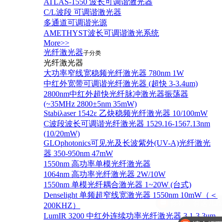
ATLAS-1550 波长可调谐激光器
C/L波段 可调谐激光器
多通道可调谐光源
AMETHYST波长可调谐激光系统
More>>
光纤激光器
子分类
光纤激光器
大功率窄线宽稳频光纤激光器 780nm 1W
中红外宽带可调谐光纤激光器 (超快 3-3.4um)
2800nm中红外超快光纤脉冲激光器振荡器
(~35MHz 2800±5nm 35mW)
Stabiλaser 1542ε 乙炔稳频光纤激光器 10/100mW
C波段波长可调谐光纤激光器 1529.16-1567.13nm
(10/20mW)
GLOphotonics可见光及长波紫外(UV-A)光纤激光
器 350-950nm 47mW
1550nm 高功率单模光纤激光器
1064nm 高功率光纤激光器 2W/10W
1550nm 单模光纤耦合激光器 1~20W (台式)
Denselight 单频超窄线宽激光器 1550nm 10mW（＜
200KHZ）
LumIR 3200 中红外连续功率光纤激光器 3.1-3.3um