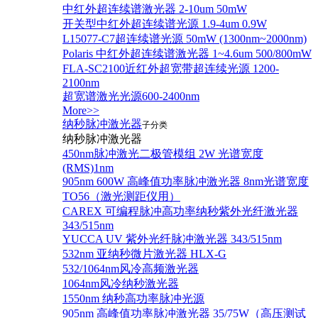
中红外超连续谱激光器 2-10um 50mW
开关型中红外超连续谱光源 1.9-4um 0.9W
L15077-C7超连续谱光源 50mW (1300nm~2000nm)
Polaris 中红外超连续谱激光器 1~4.6um 500/800mW
FLA-SC2100近红外超宽带超连续光源 1200-
2100nm
超宽谱激光光源600-2400nm
More>>
纳秒脉冲激光器
子分类
纳秒脉冲激光器
450nm脉冲激光二极管模组 2W 光谱宽度
(RMS)1nm
905nm 600W 高峰值功率脉冲激光器 8nm光谱宽度
TO56（激光测距仪用）
CAREX 可编程脉冲高功率纳秒紫外光纤激光器
343/515nm
YUCCA UV 紫外光纤脉冲激光器 343/515nm
532nm 亚纳秒微片激光器 HLX-G
532/1064nm风冷高频激光器
1064nm风冷纳秒激光器
1550nm 纳秒高功率脉冲光源
905nm 高峰值功率脉冲激光器 35/75W（高压测试