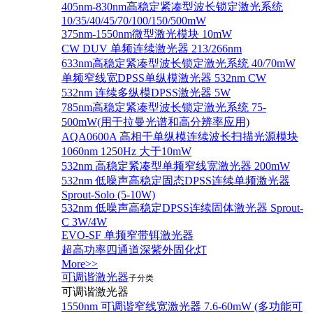
405nm-830nm高稳定紧凑型波长锁定激光系统
10/35/40/45/70/100/150/500mW
375nm-1550nm微型激光模块 10mW
CW DUV 单频连续激光器 213/266nm
633nm高稳定紧凑型波长锁定激光系统 40/70mW
单频窄线宽DPSS单纵模激光器 532nm CW
532nm 连续多纵模DPSS激光器 5W
785nm高稳定紧凑型波长锁定激光系统 75-
500mW(用于拉曼光谱和高分辨率应用)
AQA0600A 高相干单纵模连续波长扫描光源模块
1060nm 1250Hz 大于10mW
532nm 高稳定紧凑型单频窄线宽激光器 200mW
532nm 低噪声高稳定固态DPSS连续单频激光器
Sprout‐Solo (5-10W)
532nm 低噪声高稳定DPSS连续固体激光器 Sprout-
C 3W/4W
EVO-SF 单频窄带铒激光器
超高功率四通道深紫外固化灯
More>>
可调谐激光器
子分类
可调谐激光器
1550nm 可调谐窄线宽激光器 7.6-60mW (多功能可