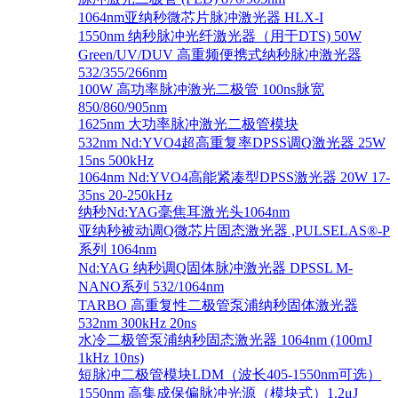
1064nm亚纳秒微芯片脉冲激光器 HLX-I
1550nm 纳秒脉冲光纤激光器（用于DTS) 50W
Green/UV/DUV 高重频便携式纳秒脉冲激光器
532/355/266nm
100W 高功率脉冲激光二极管 100ns脉宽
850/860/905nm
1625nm 大功率脉冲激光二极管模块
532nm Nd:YVO4超高重复率DPSS调Q激光器 25W
15ns 500kHz
1064nm Nd:YVO4高能紧凑型DPSS激光器 20W 17-
35ns 20-250kHz
纳秒Nd:YAG毫焦耳激光头1064nm
亚纳秒被动调Q微芯片固态激光器 ,PULSELAS®-P
系列 1064nm
Nd:YAG 纳秒调Q固体脉冲激光器 DPSSL M-
NANO系列 532/1064nm
TARBO 高重复性二极管泵浦纳秒固体激光器
532nm 300kHz 20ns
水冷二极管泵浦纳秒固态激光器 1064nm (100mJ
1kHz 10ns)
短脉冲二极管模块LDM（波长405-1550nm可选）
1550nm 高集成保偏脉冲光源（模块式）1.2μJ