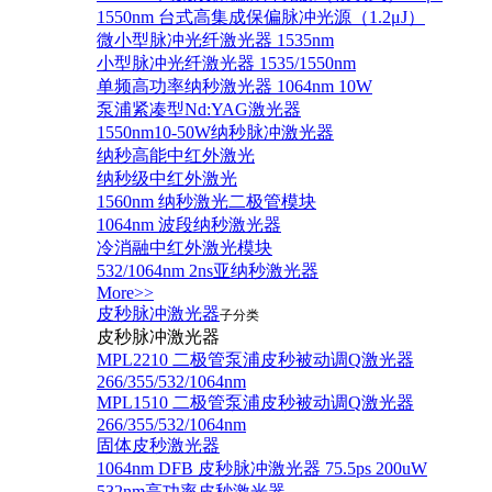
1550nm 台式高集成保偏脉冲光源（1.2μJ）
微小型脉冲光纤激光器 1535nm
小型脉冲光纤激光器 1535/1550nm
单频高功率纳秒激光器 1064nm 10W
泵浦紧凑型Nd:YAG激光器
1550nm10-50W纳秒脉冲激光器
纳秒高能中红外激光
纳秒级中红外激光
1560nm 纳秒激光二极管模块
1064nm 波段纳秒激光器
冷消融中红外激光模块
532/1064nm 2ns亚纳秒激光器
More>>
皮秒脉冲激光器
子分类
皮秒脉冲激光器
​MPL2210 二极管泵浦皮秒被动调Q激光器
266/355/532/1064nm
MPL1510 二极管泵浦皮秒被动调Q激光器
266/355/532/1064nm
固体皮秒激光器
1064nm DFB 皮秒脉冲激光器 75.5ps 200uW
532nm高功率皮秒激光器