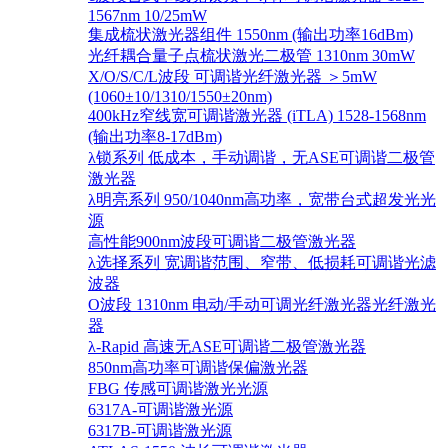
1567nm 10/25mW
集成梳状激光器组件 1550nm (输出功率16dBm)
光纤耦合量子点梳状激光二极管 1310nm 30mW
X/O/S/C/L波段 可调谐光纤激光器 ＞5mW
(1060±10/1310/1550±20nm)
400kHz窄线宽可调谐激光器 (iTLA) 1528-1568nm
(输出功率8-17dBm)
λ锁系列 低成本，手动调谐，无ASE可调谐二极管
激光器
λ明亮系列 950/1040nm高功率，宽带台式超发光光
源
高性能900nm波段可调谐二极管激光器
λ选择系列 宽调谐范围、窄带、低损耗可调谐光滤
波器
O波段 1310nm 电动/手动可调光纤激光器光纤激光
器
λ-Rapid 高速无ASE可调谐二极管激光器
850nm高功率可调谐保偏激光器
FBG 传感可调谐激光光源
6317A-可调谐激光源
6317B-可调谐激光源