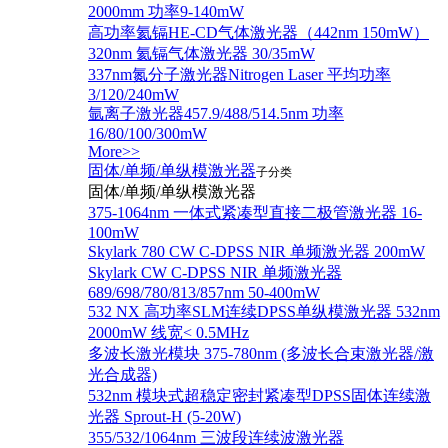
2000mm 功率9-140mW
高功率氦镉HE-CD气体激光器（442nm 150mW）
320nm 氦镉气体激光器 30/35mW
337nm氮分子激光器Nitrogen Laser 平均功率
3/120/240mW
氩离子激光器457.9/488/514.5nm 功率
16/80/100/300mW
More>>
固体/单频/单纵模激光器
子分类
固体/单频/单纵模激光器
375-1064nm 一体式紧凑型直接二极管激光器 16-
100mW
Skylark 780 CW C-DPSS NIR 单频激光器 200mW
Skylark CW C-DPSS NIR 单频激光器
689/698/780/813/857nm 50-400mW
532 NX 高功率SLM连续DPSS单纵模激光器 532nm
2000mW 线宽< 0.5MHz
多波长激光模块 375-780nm (多波长合束激光器/激
光合成器)
532nm 模块式超稳定密封紧凑型DPSS固体连续激
光器 Sprout-H (5-20W)
355/532/1064nm 三波段连续波激光器