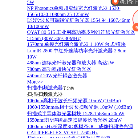
请介绍
5W
NP Photonics单频超窄线宽光纤激光器 1530-
1565/1030-1080nm 25-125mW
L波段波长可调谐光纤激光器 1554.94-1607.46nm
10/100mW
OYAT 80-515 工业用高功率皮秒准连续光纤激光器
515nm (80W 30ps 30MHz)
1570nm 单模光纤耦合激光器 1-10W 台式/模块
LumIR 2800 中红外连续功率光纤激光器 2.8um
10W
488nm 连续光纤激光器和放大器 高达2W
780nm 高功率超快光纤激光器
450nm120W光纤耦合激光器
More>>
扫描/扫频激光器
子分类
扫描/扫频激光器
1060nm高相干波长扫频光源 10mW (10dBm)
1060/1550nm高相干波长扫频光源 10mW (10dBm)
扫描式半导体激光器模块 1528-1568nm 20mW
1550nm波段连续高速扫描波长激光器 20mW
1060nm kHz长深度3D多模态OCT成像扫频激光源
CALIPER-FLEX VCSEL 2-60kHz