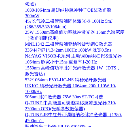
领域）
1030/1064nm 超短纳秒脉冲种子OEM激光源
300mW
4波长气冷二极管泵浦固体激光器 100Hz 5mJ
(266/355/532/1064nm)
25W 1550nm高峰值功率脉冲激光器 15nm光谱宽度
（激光测距仪用）
MNL1342 二极管泵浦亚纳秒被动调Q激光器
336/447/671/1342nm 100Hz 100kW 脉宽0.5ns
Nd:YAG VISOR-R系列 主动调Q纳秒DPSS激光器
1064nm 脉宽小于15ns 重复率1-20 Hz
1550nm 高峰值功率脉冲光纤激光器 1W（DTS，
激光雷达）
532/1064nm EVO-UC-NS 纳秒光纤激光器
UKKO 纳秒光纤激光器 1064nm 200uJ 10W 10-
1000kHz
905nm 脉冲激光器 75W 30ns ST/FC可选
Q-TUNE 中高能量可调谐纳秒脉冲激光器 210-
2300nm OPO(光学参数振荡器)
Q-TUNE-IR中红外可调谐纳秒脉冲激光器（1380-
4500nm）
脉冲激光二极管 (PLD) 870/905nm