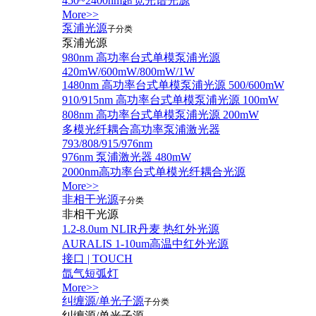
450~2400nm超宽光谱光源
More>>
泵浦光源
子分类
泵浦光源
980nm 高功率台式单模泵浦光源
420mW/600mW/800mW/1W
1480nm 高功率台式单模泵浦光源 500/600mW
910/915nm 高功率台式单模泵浦光源 100mW
808nm 高功率台式单模泵浦光源 200mW
多模光纤耦合高功率泵浦激光器
793/808/915/976nm
976nm 泵浦激光器 480mW
2000nm高功率台式单模光纤耦合光源
More>>
非相干光源
子分类
非相干光源
1.2-8.0um NLIR丹麦 热红外光源
AURALIS 1-10um高温中红外光源
接口 | TOUCH
氙气短弧灯
More>>
纠缠源/单光子源
子分类
纠缠源/单光子源