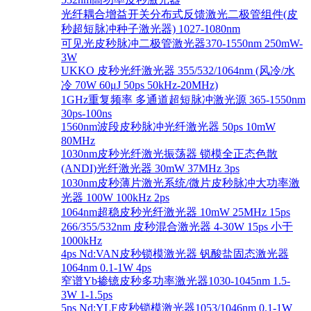
光纤耦合增益开关分布式反馈激光二极管组件(皮
秒超短脉冲种子激光器) 1027-1080nm
可见光皮秒脉冲二极管激光器370-1550nm 250mW-
3W
UKKO 皮秒光纤激光器 355/532/1064nm (风冷/水
冷 70W 60μJ 50ps 50kHz-20MHz)
1GHz重复频率 多通道超短脉冲激光源 365-1550nm
30ps-100ns
1560nm波段皮秒脉冲光纤激光器 50ps 10mW
80MHz
1030nm皮秒光纤激光振荡器 锁模全正态色散
(ANDI)光纤激光器 30mW 37MHz 3ps
1030nm皮秒薄片激光系统/微片皮秒脉冲大功率激
光器 100W 100kHz 2ps
1064nm超稳皮秒光纤激光器 10mW 25MHz 15ps
266/355/532nm 皮秒混合激光器 4-30W 15ps 小于
1000kHz
4ps Nd:VAN皮秒锁模激光器 钒酸盐固态激光器
1064nm 0.1-1W 4ps
窄谱Yb掺镱皮秒多功率激光器1030-1045nm 1.5-
3W 1-1.5ps
5ps Nd:YLF皮秒锁模激光器1053/1046nm 0.1-1W