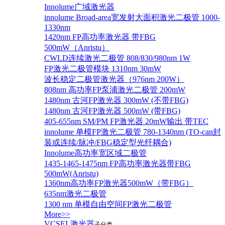
Innolume广域激光器
innolume Broad-area宽发射大面积激光二极管 1000-
1330nm
1420nm FP高功率激光器 带FBG
500mW（Anristu）
CWLD连续激光二极管 808/830/980nm 1W
FP激光二极管模块 1310nm 30mW
波长稳定二极管激光器（976nm 200W）
808nm 高功率FP泵浦激光二极管 200mW
1480nm 古河FP激光器 300mW (不带FBG)
1480nm 古河FP激光器 500mW (带FBG)
405-655nm SM/PM FP激光器 20mW输出 带TEC
innolume 单模FP激光二极管 780-1340nm (TO-can封
装或连续/脉冲/FBG稳定型光纤耦合)
Innolume高功率宽区域二极管
1435-1465-1475nm FP高功率激光器带FBG
500mW(Anristu)
1360nm高功率FP激光器500mW（带FBG）
635nm激光二极管
1300 nm 单模自由空间FP激光二极管
More>>
VCSEL激光器
子分类