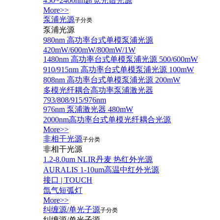
450~2400nm超宽光谱光源
More>>
泵浦光源
子分类
泵浦光源
980nm 高功率台式单模泵浦光源
420mW/600mW/800mW/1W
1480nm 高功率台式单模泵浦光源 500/600mW
910/915nm 高功率台式单模泵浦光源 100mW
808nm 高功率台式单模泵浦光源 200mW
多模光纤耦合高功率泵浦激光器
793/808/915/976nm
976nm 泵浦激光器 480mW
2000nm高功率台式单模光纤耦合光源
More>>
非相干光源
子分类
非相干光源
1.2-8.0um NLIR丹麦 热红外光源
AURALIS 1-10um高温中红外光源
接口 | TOUCH
氙气短弧灯
More>>
纠缠源/单光子源
子分类
纠缠源/单光子源