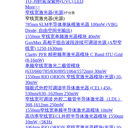
TO-39封装深紫外(UVC) LED
More>>
窄线宽激光器(光源)
子分类
窄线宽激光器(光源)
785nm SLM半导体单纵模激光器 100mW (VBG
Diode; 自由空间光输出)
1550nm 窄线宽单频激光器模块 40mW
GuxMax 高相干组合波段连续可调谐光源 (A型窄
线宽) 1250-1630nm
Clarity PFR 精密频率激光器模块 C Band ITU Grid
(8-16mW)
单频窄线宽激光二极管模块
(633/660/785/830/895/1064/1572nm) 30mW
1550nm RIO ORION 窄线宽激光器模块(光源) 10-
30mW
猫眼式外腔可调谐半导体激光器 (CEL) 450–
530nm/630–1620nm 250mW
窄线宽可调谐 外腔二极管半导体激光器（LDL）
368-1612nm 250mW
1550nm窄线宽单频半导体激光器模块 10mW
高功率窄线宽ECL外腔半导体激光器模块 1550nm
10mW <5KHz
1064nm RIO ORION 窄线宽激光器模块(光源) 10-