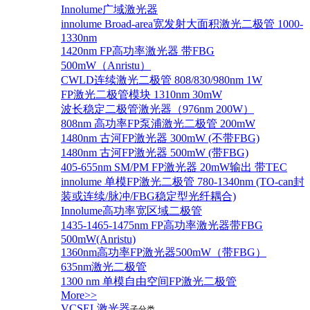
Innolume广域激光器
innolume Broad-area宽发射大面积激光二极管 1000-
1330nm
1420nm FP高功率激光器 带FBG
500mW（Anristu）
CWLD连续激光二极管 808/830/980nm 1W
FP激光二极管模块 1310nm 30mW
波长稳定二极管激光器（976nm 200W）
808nm 高功率FP泵浦激光二极管 200mW
1480nm 古河FP激光器 300mW (不带FBG)
1480nm 古河FP激光器 500mW (带FBG)
405-655nm SM/PM FP激光器 20mW输出 带TEC
innolume 单模FP激光二极管 780-1340nm (TO-can封
装或连续/脉冲/FBG稳定型光纤耦合)
Innolume高功率宽区域二极管
1435-1465-1475nm FP高功率激光器带FBG
500mW(Anristu)
1360nm高功率FP激光器500mW（带FBG）
635nm激光二极管
1300 nm 单模自由空间FP激光二极管
More>>
VCSEL激光器
子分类