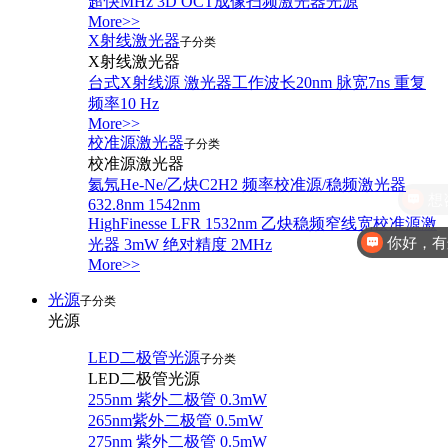
超快MHz 3D OCT成像扫频激光器光源
More>>
X射线激光器
子分类
X射线激光器
台式X射线源 激光器工作波长20nm 脉宽7ns 重复
频率10 Hz
More>>
校准源激光器
子分类
校准源激光器
氦氖He-Ne/乙炔C2H2 频率校准源/稳频激光器
632.8nm 1542nm
HighFinesse LFR 1532nm 乙炔稳频窄线宽校准源激
你好，有
光器 3mW 绝对精度 2MHz
More>>
光源
子分类
光源
LED二极管光源
子分类
LED二极管光源
255nm 紫外二极管 0.3mW
265nm紫外二极管 0.5mW
275nm 紫外二极管 0.5mW