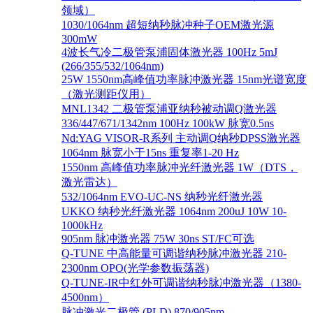
领域）
1030/1064nm 超短纳秒脉冲种子OEM激光源
300mW
4波长气冷二极管泵浦固体激光器 100Hz 5mJ
(266/355/532/1064nm)
25W 1550nm高峰值功率脉冲激光器 15nm光谱宽度
（激光测距仪用）
MNL1342 二极管泵浦亚纳秒被动调Q激光器
336/447/671/1342nm 100Hz 100kW 脉宽0.5ns
Nd:YAG VISOR-R系列 主动调Q纳秒DPSS激光器
1064nm 脉宽小于15ns 重复率1-20 Hz
1550nm 高峰值功率脉冲光纤激光器 1W（DTS，
激光雷达）
532/1064nm EVO-UC-NS 纳秒光纤激光器
UKKO 纳秒光纤激光器 1064nm 200uJ 10W 10-
1000kHz
905nm 脉冲激光器 75W 30ns ST/FC可选
Q-TUNE 中高能量可调谐纳秒脉冲激光器 210-
2300nm OPO(光学参数振荡器)
Q-TUNE-IR中红外可调谐纳秒脉冲激光器（1380-
4500nm）
脉冲激光二极管 (PLD) 870/905nm