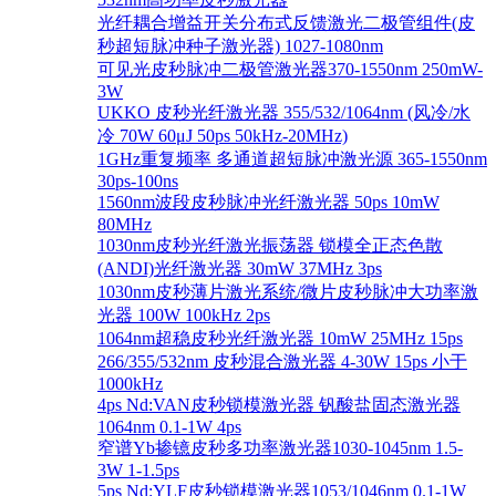
光纤耦合增益开关分布式反馈激光二极管组件(皮
秒超短脉冲种子激光器) 1027-1080nm
可见光皮秒脉冲二极管激光器370-1550nm 250mW-
3W
UKKO 皮秒光纤激光器 355/532/1064nm (风冷/水
冷 70W 60μJ 50ps 50kHz-20MHz)
1GHz重复频率 多通道超短脉冲激光源 365-1550nm
30ps-100ns
1560nm波段皮秒脉冲光纤激光器 50ps 10mW
80MHz
1030nm皮秒光纤激光振荡器 锁模全正态色散
(ANDI)光纤激光器 30mW 37MHz 3ps
1030nm皮秒薄片激光系统/微片皮秒脉冲大功率激
光器 100W 100kHz 2ps
1064nm超稳皮秒光纤激光器 10mW 25MHz 15ps
266/355/532nm 皮秒混合激光器 4-30W 15ps 小于
1000kHz
4ps Nd:VAN皮秒锁模激光器 钒酸盐固态激光器
1064nm 0.1-1W 4ps
窄谱Yb掺镱皮秒多功率激光器1030-1045nm 1.5-
3W 1-1.5ps
5ps Nd:YLF皮秒锁模激光器1053/1046nm 0.1-1W