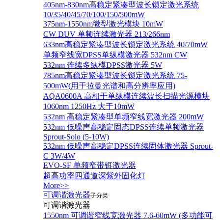
405nm-830nm高稳定紧凑型波长锁定激光系统
10/35/40/45/70/100/150/500mW
375nm-1550nm微型激光模块 10mW
CW DUV 单频连续激光器 213/266nm
633nm高稳定紧凑型波长锁定激光系统 40/70mW
单频窄线宽DPSS单纵模激光器 532nm CW
532nm 连续多纵模DPSS激光器 5W
785nm高稳定紧凑型波长锁定激光系统 75-
500mW(用于拉曼光谱和高分辨率应用)
AQA0600A 高相干单纵模连续波长扫描光源模块
1060nm 1250Hz 大于10mW
532nm 高稳定紧凑型单频窄线宽激光器 200mW
532nm 低噪声高稳定固态DPSS连续单频激光器
Sprout‐Solo (5-10W)
532nm 低噪声高稳定DPSS连续固体激光器 Sprout-
C 3W/4W
EVO-SF 单频窄带铒激光器
超高功率四通道深紫外固化灯
More>>
可调谐激光器
子分类
可调谐激光器
1550nm 可调谐窄线宽激光器 7.6-60mW (多功能可