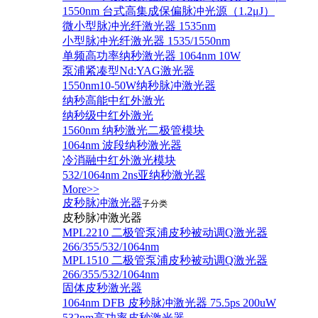
1550nm 台式高集成保偏脉冲光源（1.2μJ）
微小型脉冲光纤激光器 1535nm
小型脉冲光纤激光器 1535/1550nm
单频高功率纳秒激光器 1064nm 10W
泵浦紧凑型Nd:YAG激光器
1550nm10-50W纳秒脉冲激光器
纳秒高能中红外激光
纳秒级中红外激光
1560nm 纳秒激光二极管模块
1064nm 波段纳秒激光器
冷消融中红外激光模块
532/1064nm 2ns亚纳秒激光器
More>>
皮秒脉冲激光器
子分类
皮秒脉冲激光器
​MPL2210 二极管泵浦皮秒被动调Q激光器
266/355/532/1064nm
MPL1510 二极管泵浦皮秒被动调Q激光器
266/355/532/1064nm
固体皮秒激光器
1064nm DFB 皮秒脉冲激光器 75.5ps 200uW
532nm高功率皮秒激光器