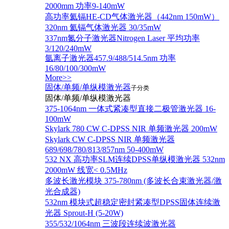
2000mm 功率9-140mW
高功率氦镉HE-CD气体激光器（442nm 150mW）
320nm 氦镉气体激光器 30/35mW
337nm氮分子激光器Nitrogen Laser 平均功率
3/120/240mW
氩离子激光器457.9/488/514.5nm 功率
16/80/100/300mW
More>>
固体/单频/单纵模激光器
子分类
固体/单频/单纵模激光器
375-1064nm 一体式紧凑型直接二极管激光器 16-
100mW
Skylark 780 CW C-DPSS NIR 单频激光器 200mW
Skylark CW C-DPSS NIR 单频激光器
689/698/780/813/857nm 50-400mW
532 NX 高功率SLM连续DPSS单纵模激光器 532nm
2000mW 线宽< 0.5MHz
多波长激光模块 375-780nm (多波长合束激光器/激
光合成器)
532nm 模块式超稳定密封紧凑型DPSS固体连续激
光器 Sprout-H (5-20W)
355/532/1064nm 三波段连续波激光器