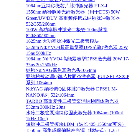
1064nm亚纳秒微芯片脉冲激光器 HLX-I
1550nm 纳秒脉冲光纤激光器（用于DTS) 50W
Green/UV/DUV 高重频便携式纳秒脉冲激光器
532/355/266nm
100W 高功率脉冲激光二极管 100ns脉宽
850/860/905nm
1625nm 大功率脉冲激光二极管模块
532nm Nd:YVO4超高重复率DPSS调Q激光器 25W
15ns 500kHz
1064nm Nd:YVO4高能紧凑型DPSS激光器 20W 17-
35ns 20-250kHz
纳秒Nd:YAG毫焦耳激光头1064nm
亚纳秒被动调Q微芯片固态激光器 ,PULSELAS®-P
系列 1064nm
Nd:YAG 纳秒调Q固体脉冲激光器 DPSSL M-
NANO系列 532/1064nm
TARBO 高重复性二极管泵浦纳秒固体激光器
532nm 300kHz 20ns
水冷二极管泵浦纳秒固态激光器 1064nm (100mJ
1kHz 10ns)
短脉冲二极管模块LDM（波长405-1550nm可选）
1550nm 高集成保偏脉冲光源（模块式）1.2μJ