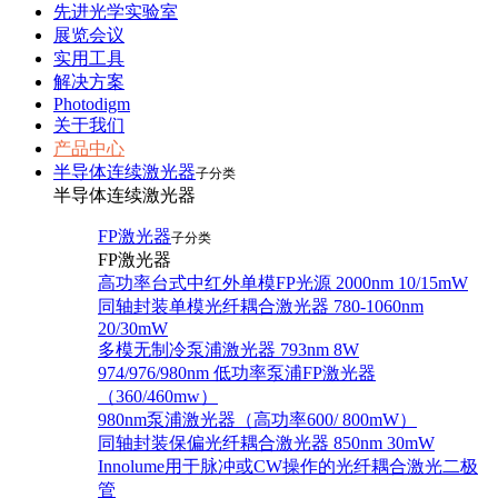
先进光学实验室
展览会议
实用工具
解决方案
Photodigm
关于我们
产品中心
半导体连续激光器
子分类
半导体连续激光器
FP激光器
子分类
FP激光器
高功率台式中红外单模FP光源 2000nm 10/15mW
同轴封装单模光纤耦合激光器 780-1060nm
20/30mW
多模无制冷泵浦激光器 793nm 8W
974/976/980nm 低功率泵浦FP激光器
（360/460mw）
980nm泵浦激光器（高功率600/ 800mW）
同轴封装保偏光纤耦合激光器 850nm 30mW
Innolume用于脉冲或CW操作的光纤耦合激光二极
管