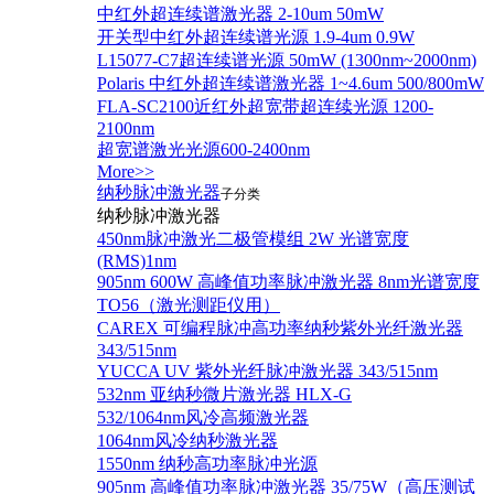
中红外超连续谱激光器 2-10um 50mW
开关型中红外超连续谱光源 1.9-4um 0.9W
L15077-C7超连续谱光源 50mW (1300nm~2000nm)
Polaris 中红外超连续谱激光器 1~4.6um 500/800mW
FLA-SC2100近红外超宽带超连续光源 1200-
2100nm
超宽谱激光光源600-2400nm
More>>
纳秒脉冲激光器
子分类
纳秒脉冲激光器
450nm脉冲激光二极管模组 2W 光谱宽度
(RMS)1nm
905nm 600W 高峰值功率脉冲激光器 8nm光谱宽度
TO56（激光测距仪用）
CAREX 可编程脉冲高功率纳秒紫外光纤激光器
343/515nm
YUCCA UV 紫外光纤脉冲激光器 343/515nm
532nm 亚纳秒微片激光器 HLX-G
532/1064nm风冷高频激光器
1064nm风冷纳秒激光器
1550nm 纳秒高功率脉冲光源
905nm 高峰值功率脉冲激光器 35/75W（高压测试