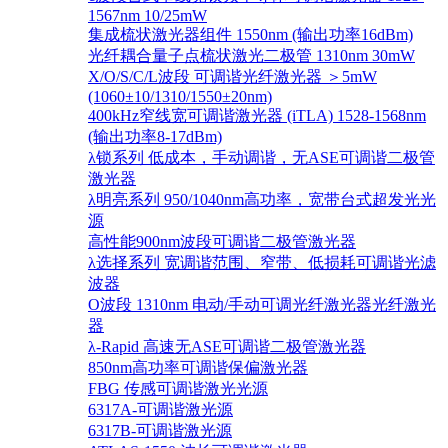
1567nm 10/25mW
集成梳状激光器组件 1550nm (输出功率16dBm)
光纤耦合量子点梳状激光二极管 1310nm 30mW
X/O/S/C/L波段 可调谐光纤激光器 ＞5mW
(1060±10/1310/1550±20nm)
400kHz窄线宽可调谐激光器 (iTLA) 1528-1568nm
(输出功率8-17dBm)
λ锁系列 低成本，手动调谐，无ASE可调谐二极管
激光器
λ明亮系列 950/1040nm高功率，宽带台式超发光光
源
高性能900nm波段可调谐二极管激光器
λ选择系列 宽调谐范围、窄带、低损耗可调谐光滤
波器
O波段 1310nm 电动/手动可调光纤激光器光纤激光
器
λ-Rapid 高速无ASE可调谐二极管激光器
850nm高功率可调谐保偏激光器
FBG 传感可调谐激光光源
6317A-可调谐激光源
6317B-可调谐激光源