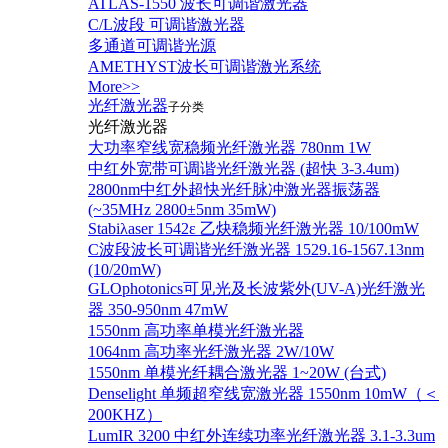
ATLAS-1550 波长可调谐激光器
C/L波段 可调谐激光器
多通道可调谐光源
AMETHYST波长可调谐激光系统
More>>
光纤激光器
子分类
光纤激光器
大功率窄线宽稳频光纤激光器 780nm 1W
中红外宽带可调谐光纤激光器 (超快 3-3.4um)
2800nm中红外超快光纤脉冲激光器振荡器
(~35MHz 2800±5nm 35mW)
Stabiλaser 1542ε 乙炔稳频光纤激光器 10/100mW
C波段波长可调谐光纤激光器 1529.16-1567.13nm
(10/20mW)
GLOphotonics可见光及长波紫外(UV-A)光纤激光
器 350-950nm 47mW
1550nm 高功率单模光纤激光器
1064nm 高功率光纤激光器 2W/10W
1550nm 单模光纤耦合激光器 1~20W (台式)
Denselight 单频超窄线宽激光器 1550nm 10mW（＜
200KHZ）
LumIR 3200 中红外连续功率光纤激光器 3.1-3.3um