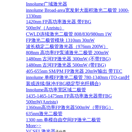
Innolume广域激光器
innolume Broad-area宽发射大面积激光二极管 1000-
1330nm
1420nm FP高功率激光器 带FBG
500mW（Anristu）
CWLD连续激光二极管 808/830/980nm 1W
FP激光二极管模块 1310nm 30mW
波长稳定二极管激光器（976nm 200W）
808nm 高功率FP泵浦激光二极管 200mW
1480nm 古河FP激光器 300mW (不带FBG)
1480nm 古河FP激光器 500mW (带FBG)
405-655nm SM/PM FP激光器 20mW输出 带TEC
innolume 单模FP激光二极管 780-1340nm (TO-can封
装或连续/脉冲/FBG稳定型光纤耦合)
Innolume高功率宽区域二极管
1435-1465-1475nm FP高功率激光器带FBG
500mW(Anristu)
1360nm高功率FP激光器500mW（带FBG）
635nm激光二极管
1300 nm 单模自由空间FP激光二极管
More>>
VCSEL激光器
子分类