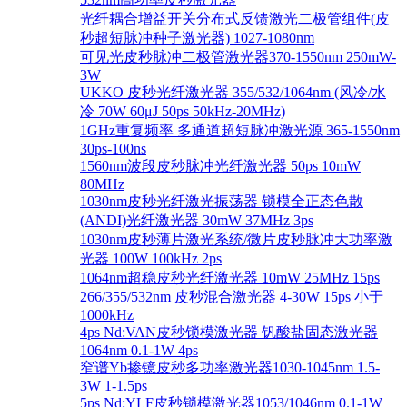
光纤耦合增益开关分布式反馈激光二极管组件(皮
秒超短脉冲种子激光器) 1027-1080nm
可见光皮秒脉冲二极管激光器370-1550nm 250mW-
3W
UKKO 皮秒光纤激光器 355/532/1064nm (风冷/水
冷 70W 60μJ 50ps 50kHz-20MHz)
1GHz重复频率 多通道超短脉冲激光源 365-1550nm
30ps-100ns
1560nm波段皮秒脉冲光纤激光器 50ps 10mW
80MHz
1030nm皮秒光纤激光振荡器 锁模全正态色散
(ANDI)光纤激光器 30mW 37MHz 3ps
1030nm皮秒薄片激光系统/微片皮秒脉冲大功率激
光器 100W 100kHz 2ps
1064nm超稳皮秒光纤激光器 10mW 25MHz 15ps
266/355/532nm 皮秒混合激光器 4-30W 15ps 小于
1000kHz
4ps Nd:VAN皮秒锁模激光器 钒酸盐固态激光器
1064nm 0.1-1W 4ps
窄谱Yb掺镱皮秒多功率激光器1030-1045nm 1.5-
3W 1-1.5ps
5ps Nd:YLF皮秒锁模激光器1053/1046nm 0.1-1W