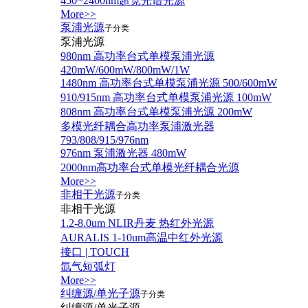
450~2400nm超宽光谱光源
More>>
泵浦光源
子分类
泵浦光源
980nm 高功率台式单模泵浦光源
420mW/600mW/800mW/1W
1480nm 高功率台式单模泵浦光源 500/600mW
910/915nm 高功率台式单模泵浦光源 100mW
808nm 高功率台式单模泵浦光源 200mW
多模光纤耦合高功率泵浦激光器
793/808/915/976nm
976nm 泵浦激光器 480mW
2000nm高功率台式单模光纤耦合光源
More>>
非相干光源
子分类
非相干光源
1.2-8.0um NLIR丹麦 热红外光源
AURALIS 1-10um高温中红外光源
接口 | TOUCH
氙气短弧灯
More>>
纠缠源/单光子源
子分类
纠缠源/单光子源