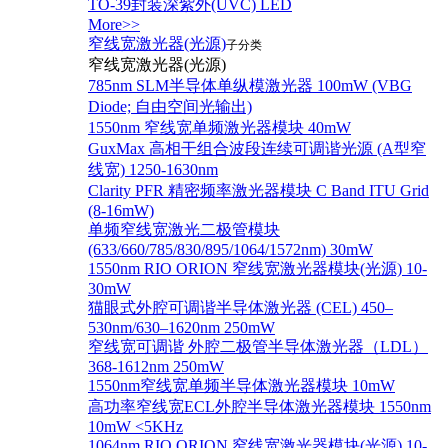
TO-39封装深紫外(UVC) LED
More>>
窄线宽激光器(光源)
子分类
窄线宽激光器(光源)
785nm SLM半导体单纵模激光器 100mW (VBG
Diode; 自由空间光输出)
1550nm 窄线宽单频激光器模块 40mW
GuxMax 高相干组合波段连续可调谐光源 (A型窄
线宽) 1250-1630nm
Clarity PFR 精密频率激光器模块 C Band ITU Grid
(8-16mW)
单频窄线宽激光二极管模块
(633/660/785/830/895/1064/1572nm) 30mW
1550nm RIO ORION 窄线宽激光器模块(光源) 10-
30mW
猫眼式外腔可调谐半导体激光器 (CEL) 450–
530nm/630–1620nm 250mW
窄线宽可调谐 外腔二极管半导体激光器（LDL）
368-1612nm 250mW
1550nm窄线宽单频半导体激光器模块 10mW
高功率窄线宽ECL外腔半导体激光器模块 1550nm
10mW <5KHz
1064nm RIO ORION 窄线宽激光器模块(光源) 10-