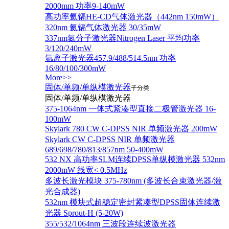
2000mm 功率9-140mW
高功率氦镉HE-CD气体激光器（442nm 150mW）
320nm 氦镉气体激光器 30/35mW
337nm氮分子激光器Nitrogen Laser 平均功率
3/120/240mW
氩离子激光器457.9/488/514.5nm 功率
16/80/100/300mW
More>>
固体/单频/单纵模激光器
子分类
固体/单频/单纵模激光器
375-1064nm 一体式紧凑型直接二极管激光器 16-
100mW
Skylark 780 CW C-DPSS NIR 单频激光器 200mW
Skylark CW C-DPSS NIR 单频激光器
689/698/780/813/857nm 50-400mW
532 NX 高功率SLM连续DPSS单纵模激光器 532nm
2000mW 线宽< 0.5MHz
多波长激光模块 375-780nm (多波长合束激光器/激
光合成器)
532nm 模块式超稳定密封紧凑型DPSS固体连续激
光器 Sprout-H (5-20W)
355/532/1064nm 三波段连续波激光器