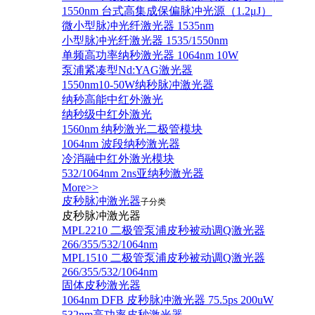
1550nm 台式高集成保偏脉冲光源（1.2μJ）
微小型脉冲光纤激光器 1535nm
小型脉冲光纤激光器 1535/1550nm
单频高功率纳秒激光器 1064nm 10W
泵浦紧凑型Nd:YAG激光器
1550nm10-50W纳秒脉冲激光器
纳秒高能中红外激光
纳秒级中红外激光
1560nm 纳秒激光二极管模块
1064nm 波段纳秒激光器
冷消融中红外激光模块
532/1064nm 2ns亚纳秒激光器
More>>
皮秒脉冲激光器
子分类
皮秒脉冲激光器
​MPL2210 二极管泵浦皮秒被动调Q激光器
266/355/532/1064nm
MPL1510 二极管泵浦皮秒被动调Q激光器
266/355/532/1064nm
固体皮秒激光器
1064nm DFB 皮秒脉冲激光器 75.5ps 200uW
532nm高功率皮秒激光器