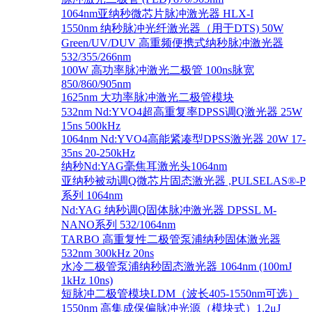
1064nm亚纳秒微芯片脉冲激光器 HLX-I
1550nm 纳秒脉冲光纤激光器（用于DTS) 50W
Green/UV/DUV 高重频便携式纳秒脉冲激光器
532/355/266nm
100W 高功率脉冲激光二极管 100ns脉宽
850/860/905nm
1625nm 大功率脉冲激光二极管模块
532nm Nd:YVO4超高重复率DPSS调Q激光器 25W
15ns 500kHz
1064nm Nd:YVO4高能紧凑型DPSS激光器 20W 17-
35ns 20-250kHz
纳秒Nd:YAG毫焦耳激光头1064nm
亚纳秒被动调Q微芯片固态激光器 ,PULSELAS®-P
系列 1064nm
Nd:YAG 纳秒调Q固体脉冲激光器 DPSSL M-
NANO系列 532/1064nm
TARBO 高重复性二极管泵浦纳秒固体激光器
532nm 300kHz 20ns
水冷二极管泵浦纳秒固态激光器 1064nm (100mJ
1kHz 10ns)
短脉冲二极管模块LDM（波长405-1550nm可选）
1550nm 高集成保偏脉冲光源（模块式）1.2μJ