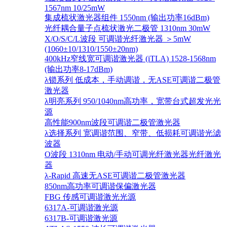
1567nm 10/25mW
集成梳状激光器组件 1550nm (输出功率16dBm)
光纤耦合量子点梳状激光二极管 1310nm 30mW
X/O/S/C/L波段 可调谐光纤激光器 ＞5mW
(1060±10/1310/1550±20nm)
400kHz窄线宽可调谐激光器 (iTLA) 1528-1568nm
(输出功率8-17dBm)
λ锁系列 低成本，手动调谐，无ASE可调谐二极管
激光器
λ明亮系列 950/1040nm高功率，宽带台式超发光光
源
高性能900nm波段可调谐二极管激光器
λ选择系列 宽调谐范围、窄带、低损耗可调谐光滤
波器
O波段 1310nm 电动/手动可调光纤激光器光纤激光
器
λ-Rapid 高速无ASE可调谐二极管激光器
850nm高功率可调谐保偏激光器
FBG 传感可调谐激光光源
6317A-可调谐激光源
6317B-可调谐激光源