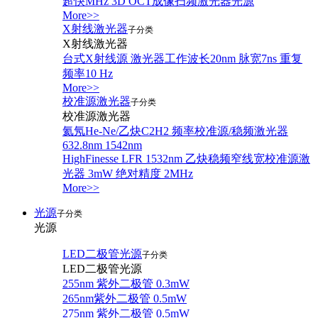
超快MHz 3D OCT成像扫频激光器光源
More>>
X射线激光器
子分类
X射线激光器
台式X射线源 激光器工作波长20nm 脉宽7ns 重复
频率10 Hz
More>>
校准源激光器
子分类
校准源激光器
氦氖He-Ne/乙炔C2H2 频率校准源/稳频激光器
632.8nm 1542nm
HighFinesse LFR 1532nm 乙炔稳频窄线宽校准源激
光器 3mW 绝对精度 2MHz
More>>
光源
子分类
光源
LED二极管光源
子分类
LED二极管光源
255nm 紫外二极管 0.3mW
265nm紫外二极管 0.5mW
275nm 紫外二极管 0.5mW