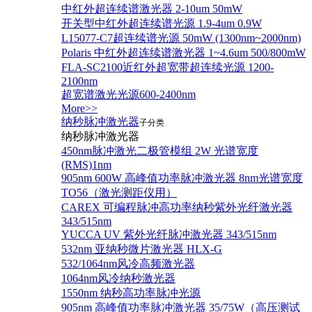
中红外超连续谱激光器 2-10um 50mW
开关型中红外超连续谱光源 1.9-4um 0.9W
L15077-C7超连续谱光源 50mW (1300nm~2000nm)
Polaris 中红外超连续谱激光器 1~4.6um 500/800mW
FLA-SC2100近红外超宽带超连续光源 1200-
2100nm
超宽谱激光光源600-2400nm
More>>
纳秒脉冲激光器
子分类
纳秒脉冲激光器
450nm脉冲激光二极管模组 2W 光谱宽度
(RMS)1nm
905nm 600W 高峰值功率脉冲激光器 8nm光谱宽度
TO56（激光测距仪用）
CAREX 可编程脉冲高功率纳秒紫外光纤激光器
343/515nm
YUCCA UV 紫外光纤脉冲激光器 343/515nm
532nm 亚纳秒微片激光器 HLX-G
532/1064nm风冷高频激光器
1064nm风冷纳秒激光器
1550nm 纳秒高功率脉冲光源
905nm 高峰值功率脉冲激光器 35/75W（高压测试