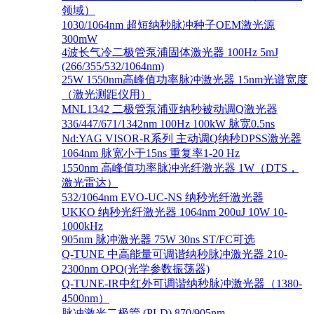
领域）
1030/1064nm 超短纳秒脉冲种子OEM激光源
300mW
4波长气冷二极管泵浦固体激光器 100Hz 5mJ
(266/355/532/1064nm)
25W 1550nm高峰值功率脉冲激光器 15nm光谱宽度
（激光测距仪用）
MNL1342 二极管泵浦亚纳秒被动调Q激光器
336/447/671/1342nm 100Hz 100kW 脉宽0.5ns
Nd:YAG VISOR-R系列 主动调Q纳秒DPSS激光器
1064nm 脉宽小于15ns 重复率1-20 Hz
1550nm 高峰值功率脉冲光纤激光器 1W（DTS，
激光雷达）
532/1064nm EVO-UC-NS 纳秒光纤激光器
UKKO 纳秒光纤激光器 1064nm 200uJ 10W 10-
1000kHz
905nm 脉冲激光器 75W 30ns ST/FC可选
Q-TUNE 中高能量可调谐纳秒脉冲激光器 210-
2300nm OPO(光学参数振荡器)
Q-TUNE-IR中红外可调谐纳秒脉冲激光器（1380-
4500nm）
脉冲激光二极管 (PLD) 870/905nm