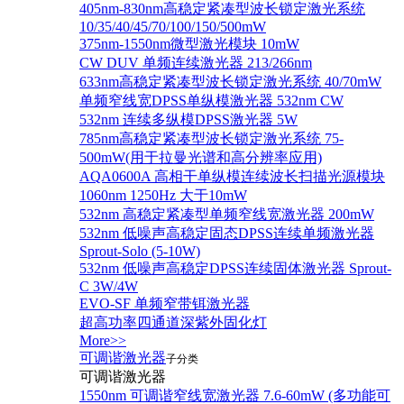
405nm-830nm高稳定紧凑型波长锁定激光系统
10/35/40/45/70/100/150/500mW
375nm-1550nm微型激光模块 10mW
CW DUV 单频连续激光器 213/266nm
633nm高稳定紧凑型波长锁定激光系统 40/70mW
单频窄线宽DPSS单纵模激光器 532nm CW
532nm 连续多纵模DPSS激光器 5W
785nm高稳定紧凑型波长锁定激光系统 75-
500mW(用于拉曼光谱和高分辨率应用)
AQA0600A 高相干单纵模连续波长扫描光源模块
1060nm 1250Hz 大于10mW
532nm 高稳定紧凑型单频窄线宽激光器 200mW
532nm 低噪声高稳定固态DPSS连续单频激光器
Sprout‐Solo (5-10W)
532nm 低噪声高稳定DPSS连续固体激光器 Sprout-
C 3W/4W
EVO-SF 单频窄带铒激光器
超高功率四通道深紫外固化灯
More>>
可调谐激光器
子分类
可调谐激光器
1550nm 可调谐窄线宽激光器 7.6-60mW (多功能可