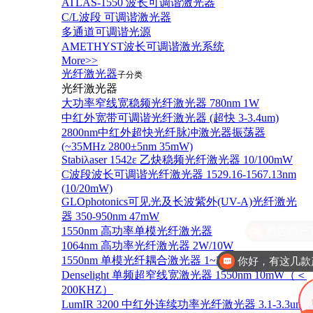
ATLAS-1550 波长可调谐激光器
C/L波段 可调谐激光器
多通道可调谐光源
AMETHYST波长可调谐激光系统
More>>
光纤激光器
子分类
光纤激光器
大功率窄线宽稳频光纤激光器 780nm 1W
中红外宽带可调谐光纤激光器 (超快 3-3.4um)
2800nm中红外超快光纤脉冲激光器振荡器
(~35MHz 2800±5nm 35mW)
Stabiλaser 1542ε 乙炔稳频光纤激光器 10/100mW
C波段波长可调谐光纤激光器 1529.16-1567.13nm
(10/20mW)
GLOphotonics可见光及长波紫外(UV-A)光纤激光
器 350-950nm 47mW
1550nm 高功率单模光纤激光器
1064nm 高功率光纤激光器 2W/10W
1550nm 单模光纤耦合激光器 1~20W (台式)
你好，有这几款
Denselight 单频超窄线宽激光器 1550nm 10mW（＜
200KHZ）
LumIR 3200 中红外连续功率光纤激光器 3.1-3.3um