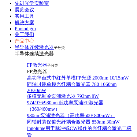
先进光学实验室
展览会议
实用工具
解决方案
Photodigm
关于我们
产品中心
半导体连续激光器
子分类
半导体连续激光器
FP激光器
子分类
FP激光器
高功率台式中红外单模FP光源 2000nm 10/15mW
同轴封装单模光纤耦合激光器 780-1060nm
20/30mW
多模无制冷泵浦激光器 793nm 8W
974/976/980nm 低功率泵浦FP激光器
（360/460mw）
980nm泵浦激光器（高功率600/ 800mW）
同轴封装保偏光纤耦合激光器 850nm 30mW
Innolume用于脉冲或CW操作的光纤耦合激光二极
管