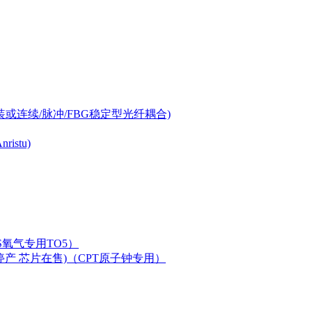
-can封装或连续/脉冲/FBG稳定型光纤耦合)
istu)
LAS氧气专用TO5）
二极管已停产 芯片在售)（CPT原子钟专用）