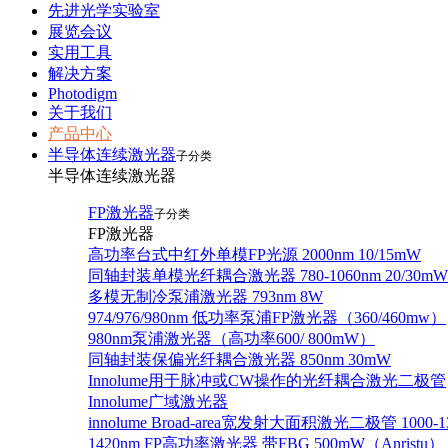
先进光学实验室
展览会议
实用工具
解决方案
Photodigm
关于我们
产品中心
半导体连续激光器
子分类
半导体连续激光器
FP激光器
子分类
FP激光器
高功率台式中红外单模FP光源 2000nm 10/15mW
同轴封装单模光纤耦合激光器 780-1060nm 20/30mW
多模无制冷泵浦激光器 793nm 8W
974/976/980nm 低功率泵浦FP激光器（360/460mw）
980nm泵浦激光器（高功率600/ 800mW）
同轴封装保偏光纤耦合激光器 850nm 30mW
Innolume用于脉冲或CW操作的光纤耦合激光二极管
Innolume广域激光器
innolume Broad-area宽发射大面积激光二极管 1000-1
1420nm FP高功率激光器 带FBG 500mW（Anristu）