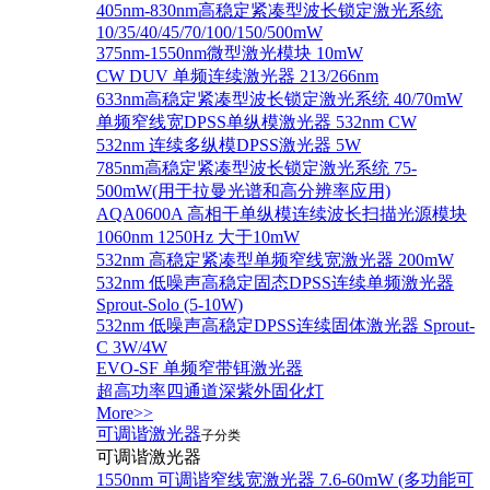
405nm-830nm高稳定紧凑型波长锁定激光系统
10/35/40/45/70/100/150/500mW
375nm-1550nm微型激光模块 10mW
CW DUV 单频连续激光器 213/266nm
633nm高稳定紧凑型波长锁定激光系统 40/70mW
单频窄线宽DPSS单纵模激光器 532nm CW
532nm 连续多纵模DPSS激光器 5W
785nm高稳定紧凑型波长锁定激光系统 75-
500mW(用于拉曼光谱和高分辨率应用)
AQA0600A 高相干单纵模连续波长扫描光源模块
1060nm 1250Hz 大于10mW
532nm 高稳定紧凑型单频窄线宽激光器 200mW
532nm 低噪声高稳定固态DPSS连续单频激光器
Sprout‐Solo (5-10W)
532nm 低噪声高稳定DPSS连续固体激光器 Sprout-
C 3W/4W
EVO-SF 单频窄带铒激光器
超高功率四通道深紫外固化灯
More>>
可调谐激光器
子分类
可调谐激光器
1550nm 可调谐窄线宽激光器 7.6-60mW (多功能可