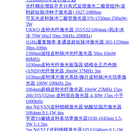
光纤耦合增益开关分布式反馈激光二极管组件(皮
秒超短脉冲种子激光器) 1027-1080nm
可见光皮秒脉冲二极管激光器370-1550nm 250mW-
3W
UKKO 皮秒光纤激光器 355/532/1064nm (风冷/水
冷 70W 60μJ 50ps 50kHz-20MHz)
1GHz重复频率 多通道超短脉冲激光源 365-1550nm
30ps-100ns
1560nm波段皮秒脉冲光纤激光器 50ps 10mW
80MHz
1030nm皮秒光纤激光振荡器 锁模全正态色散
(ANDI)光纤激光器 30mW 37MHz 3ps
1030nm皮秒薄片激光系统/微片皮秒脉冲大功率激
光器 100W 100kHz 2ps
1064nm超稳皮秒光纤激光器 10mW 25MHz 15ps
266/355/532nm 皮秒混合激光器 4-30W 15ps 小于
1000kHz
4ps Nd:VAN皮秒锁模激光器 钒酸盐固态激光器
1064nm 0.1-1W 4ps
窄谱Yb掺镱皮秒多功率激光器1030-1045nm 1.5-
3W 1-1.5ps
5ps Nd:YLF皮秒锁模激光器1053/1046nm 0.1-1W