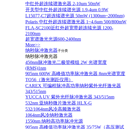
中红外超连续谱激光器 2-10um 50mW
开关型中红外超连续谱光源 1.9-4um 0.9W
L15077-C7超连续谱光源 50mW (1300nm~2000nm)
Polaris 中红外超连续谱激光器 1~4.6um 500/800mW
FLA-SC2100近红外超宽带超连续光源 1200-
2100nm
超宽谱激光光源600-2400nm
More>>
纳秒脉冲激光器
子分类
纳秒脉冲激光器
450nm脉冲激光二极管模组 2W 光谱宽度
(RMS)1nm
905nm 600W 高峰值功率脉冲激光器 8nm光谱宽度
TO56（激光测距仪用）
CAREX 可编程脉冲高功率纳秒紫外光纤激光器
343/515nm
YUCCA UV 紫外光纤脉冲激光器 343/515nm
532nm 亚纳秒微片激光器 HLX-G
532/1064nm风冷高频激光器
1064nm风冷纳秒激光器
1550nm 纳秒高功率脉冲光源
905nm 高峰值功率脉冲激光器 35/75W（高压测试