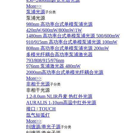
450~2400nm超宽光谱光源
More>>
泵浦光源
子分类
泵浦光源
980nm 高功率台式单模泵浦光源
420mW/600mW/800mW/1W
1480nm 高功率台式单模泵浦光源 500/600mW
910/915nm 高功率台式单模泵浦光源 100mW
808nm 高功率台式单模泵浦光源 200mW
多模光纤耦合高功率泵浦激光器
793/808/915/976nm
976nm 泵浦激光器 480mW
2000nm高功率台式单模光纤耦合光源
More>>
非相干光源
子分类
非相干光源
1.2-8.0um NLIR丹麦 热红外光源
AURALIS 1-10um高温中红外光源
接口 | TOUCH
氙气短弧灯
More>>
纠缠源/单光子源
子分类
纠缠源/单光子源