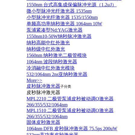
1550nm 台式高集成保偏脉冲光源（1.2μJ）
微小型脉冲光纤激光器 1535nm
小型脉冲光纤激光器 1535/1550nm
单频高功率纳秒激光器 1064nm 10W
泵浦紧凑型Nd:YAG激光器
1550nm10-50W纳秒脉冲激光器
纳秒高能中红外激光
纳秒级中红外激光
1560nm 纳秒激光二极管模块
1064nm 波段纳秒激光器
冷消融中红外激光模块
532/1064nm 2ns亚纳秒激光器
More>>
皮秒脉冲激光器
子分类
皮秒脉冲激光器
​MPL2210 二极管泵浦皮秒被动调Q激光器
266/355/532/1064nm
MPL1510 二极管泵浦皮秒被动调Q激光器
266/355/532/1064nm
固体皮秒激光器
1064nm DFB 皮秒脉冲激光器 75.5ps 200uW
532nm高功率皮秒激光器