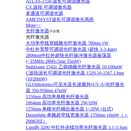
ATLAS-1550 波长可调谐激光器
C/L波段 可调谐激光器
多通道可调谐光源
AMETHYST波长可调谐激光系统
More>>
光纤激光器
子分类
光纤激光器
大功率窄线宽稳频光纤激光器 780nm 1W
中红外宽带可调谐光纤激光器 (超快 3-3.4um)
2800nm中红外超快光纤脉冲激光器振荡器
(~35MHz 2800±5nm 35mW)
Stabiλaser 1542ε 乙炔稳频光纤激光器 10/100mW
C波段波长可调谐光纤激光器 1529.16-1567.13nm
(10/20mW)
GLOphotonics可见光及长波紫外(UV-A)光纤激光
器 350-950nm 47mW
1550nm 高功率单模光纤激光器
1064nm 高功率光纤激光器 2W/10W
1550nm 单模光纤耦合激光器 1~20W (台式)
Denselight 单频超窄线宽激光器 1550nm 10mW（＜
200KHZ）
LumIR 3200 中红外连续功率光纤激光器 3.1-3.3um