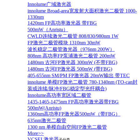
Innolume广域激光器
innolume Broad-area宽发射大面积激光二极管 1000-
1330nm
1420nm FP高功率激光器 带FBG
500mW（Anristu）
CWLD连续激光二极管 808/830/980nm 1W
FP激光二极管模块 1310nm 30mW
波长稳定二极管激光器（976nm 200W）
808nm 高功率FP泵浦激光二极管 200mW
1480nm 古河FP激光器 300mW (不带FBG)
1480nm 古河FP激光器 500mW (带FBG)
405-655nm SM/PM FP激光器 20mW输出 带TEC
innolume 单模FP激光二极管 780-1340nm (TO-can封
装或连续/脉冲/FBG稳定型光纤耦合)
Innolume高功率宽区域二极管
1435-1465-1475nm FP高功率激光器带FBG
500mW(Anristu)
1360nm高功率FP激光器500mW（带FBG）
635nm激光二极管
1300 nm 单模自由空间FP激光二极管
More>>
VCSEL激光器
子分类