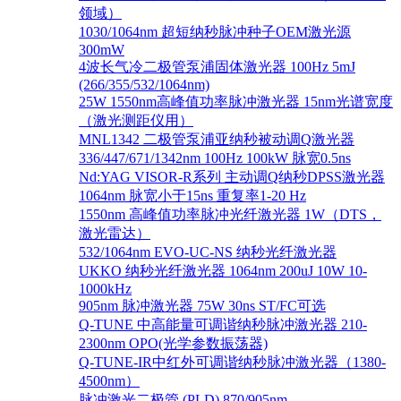
领域）
1030/1064nm 超短纳秒脉冲种子OEM激光源
300mW
4波长气冷二极管泵浦固体激光器 100Hz 5mJ
(266/355/532/1064nm)
25W 1550nm高峰值功率脉冲激光器 15nm光谱宽度
（激光测距仪用）
MNL1342 二极管泵浦亚纳秒被动调Q激光器
336/447/671/1342nm 100Hz 100kW 脉宽0.5ns
Nd:YAG VISOR-R系列 主动调Q纳秒DPSS激光器
1064nm 脉宽小于15ns 重复率1-20 Hz
1550nm 高峰值功率脉冲光纤激光器 1W（DTS，
激光雷达）
532/1064nm EVO-UC-NS 纳秒光纤激光器
UKKO 纳秒光纤激光器 1064nm 200uJ 10W 10-
1000kHz
905nm 脉冲激光器 75W 30ns ST/FC可选
Q-TUNE 中高能量可调谐纳秒脉冲激光器 210-
2300nm OPO(光学参数振荡器)
Q-TUNE-IR中红外可调谐纳秒脉冲激光器（1380-
4500nm）
脉冲激光二极管 (PLD) 870/905nm