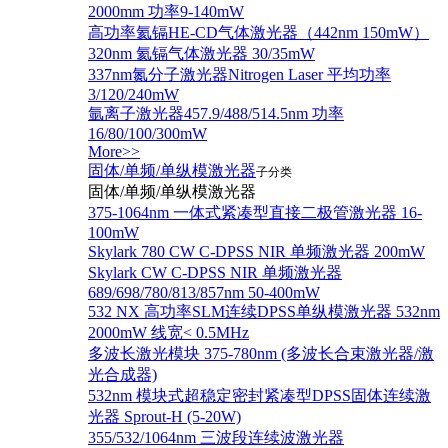
2000mm 功率9-140mW
高功率氦镉HE-CD气体激光器（442nm 150mW）
320nm 氦镉气体激光器 30/35mW
337nm氮分子激光器Nitrogen Laser 平均功率
3/120/240mW
氩离子激光器457.9/488/514.5nm 功率
16/80/100/300mW
More>>
固体/单频/单纵模激光器
子分类
固体/单频/单纵模激光器
375-1064nm 一体式紧凑型直接二极管激光器 16-
100mW
Skylark 780 CW C-DPSS NIR 单频激光器 200mW
Skylark CW C-DPSS NIR 单频激光器
689/698/780/813/857nm 50-400mW
532 NX 高功率SLM连续DPSS单纵模激光器 532nm
2000mW 线宽< 0.5MHz
多波长激光模块 375-780nm (多波长合束激光器/激
光合成器)
532nm 模块式超稳定密封紧凑型DPSS固体连续激
光器 Sprout-H (5-20W)
355/532/1064nm 三波段连续波激光器