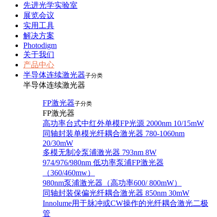
先进光学实验室
展览会议
实用工具
解决方案
Photodigm
关于我们
产品中心
半导体连续激光器
子分类
半导体连续激光器
FP激光器
子分类
FP激光器
高功率台式中红外单模FP光源 2000nm 10/15mW
同轴封装单模光纤耦合激光器 780-1060nm
20/30mW
多模无制冷泵浦激光器 793nm 8W
974/976/980nm 低功率泵浦FP激光器
（360/460mw）
980nm泵浦激光器（高功率600/ 800mW）
同轴封装保偏光纤耦合激光器 850nm 30mW
Innolume用于脉冲或CW操作的光纤耦合激光二极
管