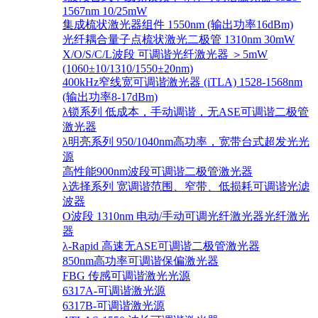
1567nm 10/25mW
集成梳状激光器组件 1550nm (输出功率16dBm)
光纤耦合量子点梳状激光二极管 1310nm 30mW
X/O/S/C/L波段 可调谐光纤激光器 ＞5mW
(1060±10/1310/1550±20nm)
400kHz窄线宽可调谐激光器 (iTLA) 1528-1568nm
(输出功率8-17dBm)
λ锁系列 低成本，手动调谐，无ASE可调谐二极管
激光器
λ明亮系列 950/1040nm高功率，宽带台式超发光光
源
高性能900nm波段可调谐二极管激光器
λ选择系列 宽调谐范围、窄带、低损耗可调谐光滤
波器
O波段 1310nm 电动/手动可调光纤激光器光纤激光
器
λ-Rapid 高速无ASE可调谐二极管激光器
850nm高功率可调谐保偏激光器
FBG 传感可调谐激光光源
6317A-可调谐激光源
6317B-可调谐激光源