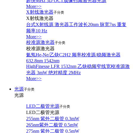
超快MHz 3D OCT成像扫频激光器光源
More>>
X射线激光器
子分类
X射线激光器
台式X射线源 激光器工作波长20nm 脉宽7ns 重复
频率10 Hz
More>>
校准源激光器
子分类
校准源激光器
氦氖He-Ne/乙炔C2H2 频率校准源/稳频激光器
632.8nm 1542nm
HighFinesse LFR 1532nm 乙炔稳频窄线宽校准源激
光器 3mW 绝对精度 2MHz
More>>
光源
子分类
光源
LED二极管光源
子分类
LED二极管光源
255nm 紫外二极管 0.3mW
265nm紫外二极管 0.5mW
275nm 紫外二极管 0.5mW