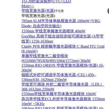
TO-39封装深紫外(UVC) LED
More>>
窄线宽激光器(光源)
你
子分类
窄线宽激光器(光源)
785nm SLM半导体单纵模激光器 100mW (VBG
Diode; 自由空间光输出)
1550nm 窄线宽单频激光器模块 40mW
GuxMax 高相干组合波段连续可调谐光源 (A型窄
线宽) 1250-1630nm
Clarity PFR 精密频率激光器模块 C Band ITU Grid
(8-16mW)
单频窄线宽激光二极管模块
(633/660/785/830/895/1064/1572nm) 30mW
1550nm RIO ORION 窄线宽激光器模块(光源) 10-
30mW
猫眼式外腔可调谐半导体激光器 (CEL) 450–
530nm/630–1620nm 250mW
窄线宽可调谐 外腔二极管半导体激光器（LDL）
368-1612nm 250mW
1550nm窄线宽单频半导体激光器模块 10mW
高功率窄线宽ECL外腔半导体激光器模块 1550nm
10mW <5KHz
1064nm RIO ORION 窄线宽激光器模块(光源) 10-