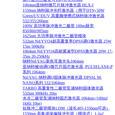
1064nm亚纳秒微芯片脉冲激光器 HLX-I
1550nm 纳秒脉冲光纤激光器（用于DTS) 50W
Green/UV/DUV 高重频便携式纳秒脉冲激光器
532/355/266nm
100W 高功率脉冲激光二极管 100ns脉宽
850/860/905nm
1625nm 大功率脉冲激光二极管模块
532nm Nd:YVO4超高重复率DPSS调Q激光器 25W
15ns 500kHz
1064nm Nd:YVO4高能紧凑型DPSS激光器 20W 17-
35ns 20-250kHz
纳秒Nd:YAG毫焦耳激光头1064nm
亚纳秒被动调Q微芯片固态激光器 ,PULSELAS®-P
系列 1064nm
Nd:YAG 纳秒调Q固体脉冲激光器 DPSSL M-
NANO系列 532/1064nm
TARBO 高重复性二极管泵浦纳秒固体激光器
532nm 300kHz 20ns
水冷二极管泵浦纳秒固态激光器 1064nm (100mJ
1kHz 10ns)
短脉冲二极管模块LDM（波长405-1550nm可选）
1550nm 高集成保偏脉冲光源（模块式）1.2μJ