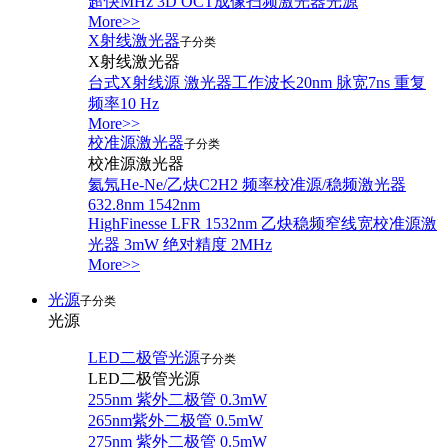
超快MHz 3D OCT成像扫频激光器光源
More>>
X射线激光器
子分类
X射线激光器
台式X射线源 激光器工作波长20nm 脉宽7ns 重复
频率10 Hz
More>>
校准源激光器
子分类
校准源激光器
氦氖He-Ne/乙炔C2H2 频率校准源/稳频激光器
632.8nm 1542nm
HighFinesse LFR 1532nm 乙炔稳频窄线宽校准源激
光器 3mW 绝对精度 2MHz
More>>
光源
子分类
光源
LED二极管光源
子分类
LED二极管光源
255nm 紫外二极管 0.3mW
265nm紫外二极管 0.5mW
275nm 紫外二极管 0.5mW