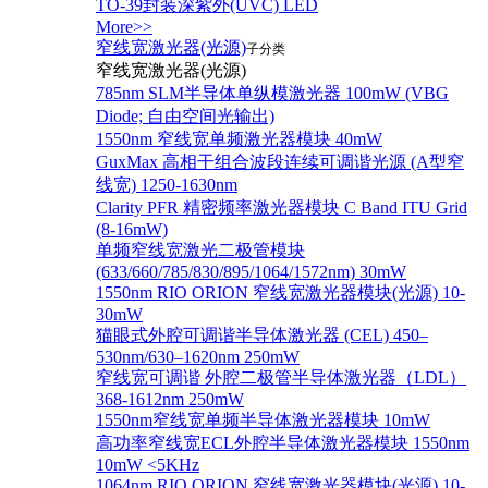
TO-39封装深紫外(UVC) LED
More>>
窄线宽激光器(光源)
子分类
窄线宽激光器(光源)
785nm SLM半导体单纵模激光器 100mW (VBG
Diode; 自由空间光输出)
1550nm 窄线宽单频激光器模块 40mW
GuxMax 高相干组合波段连续可调谐光源 (A型窄
线宽) 1250-1630nm
Clarity PFR 精密频率激光器模块 C Band ITU Grid
(8-16mW)
单频窄线宽激光二极管模块
(633/660/785/830/895/1064/1572nm) 30mW
1550nm RIO ORION 窄线宽激光器模块(光源) 10-
30mW
猫眼式外腔可调谐半导体激光器 (CEL) 450–
530nm/630–1620nm 250mW
窄线宽可调谐 外腔二极管半导体激光器（LDL）
368-1612nm 250mW
1550nm窄线宽单频半导体激光器模块 10mW
高功率窄线宽ECL外腔半导体激光器模块 1550nm
10mW <5KHz
1064nm RIO ORION 窄线宽激光器模块(光源) 10-