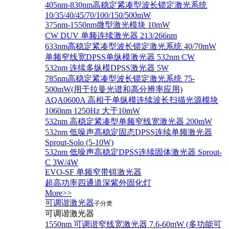
405nm-830nm高稳定紧凑型波长锁定激光系统
10/35/40/45/70/100/150/500mW
375nm-1550nm微型激光模块 10mW
CW DUV 单频连续激光器 213/266nm
633nm高稳定紧凑型波长锁定激光系统 40/70mW
单频窄线宽DPSS单纵模激光器 532nm CW
532nm 连续多纵模DPSS激光器 5W
785nm高稳定紧凑型波长锁定激光系统 75-
500mW(用于拉曼光谱和高分辨率应用)
AQA0600A 高相干单纵模连续波长扫描光源模块
1060nm 1250Hz 大于10mW
532nm 高稳定紧凑型单频窄线宽激光器 200mW
532nm 低噪声高稳定固态DPSS连续单频激光器
Sprout‐Solo (5-10W)
532nm 低噪声高稳定DPSS连续固体激光器 Sprout-
C 3W/4W
EVO-SF 单频窄带铒激光器
超高功率四通道深紫外固化灯
More>>
可调谐激光器
子分类
可调谐激光器
1550nm 可调谐窄线宽激光器 7.6-60mW (多功能可