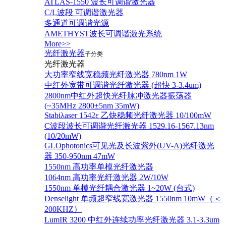
ATLAS-1550 波长可调谐激光器
C/L波段 可调谐激光器
多通道可调谐光源
AMETHYST波长可调谐激光系统
More>>
光纤激光器
子分类
光纤激光器
大功率窄线宽稳频光纤激光器 780nm 1W
中红外宽带可调谐光纤激光器 (超快 3-3.4um)
2800nm中红外超快光纤脉冲激光器振荡器
(~35MHz 2800±5nm 35mW)
Stabiλaser 1542ε 乙炔稳频光纤激光器 10/100mW
C波段波长可调谐光纤激光器 1529.16-1567.13nm
(10/20mW)
GLOphotonics可见光及长波紫外(UV-A)光纤激光
器 350-950nm 47mW
1550nm 高功率单模光纤激光器
1064nm 高功率光纤激光器 2W/10W
1550nm 单模光纤耦合激光器 1~20W (台式)
Denselight 单频超窄线宽激光器 1550nm 10mW（＜
200KHZ）
LumIR 3200 中红外连续功率光纤激光器 3.1-3.3um