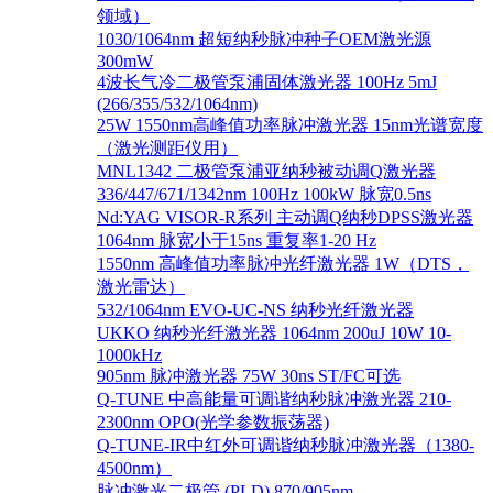
领域）
1030/1064nm 超短纳秒脉冲种子OEM激光源
300mW
4波长气冷二极管泵浦固体激光器 100Hz 5mJ
(266/355/532/1064nm)
25W 1550nm高峰值功率脉冲激光器 15nm光谱宽度
（激光测距仪用）
MNL1342 二极管泵浦亚纳秒被动调Q激光器
336/447/671/1342nm 100Hz 100kW 脉宽0.5ns
Nd:YAG VISOR-R系列 主动调Q纳秒DPSS激光器
1064nm 脉宽小于15ns 重复率1-20 Hz
1550nm 高峰值功率脉冲光纤激光器 1W（DTS，
激光雷达）
532/1064nm EVO-UC-NS 纳秒光纤激光器
UKKO 纳秒光纤激光器 1064nm 200uJ 10W 10-
1000kHz
905nm 脉冲激光器 75W 30ns ST/FC可选
Q-TUNE 中高能量可调谐纳秒脉冲激光器 210-
2300nm OPO(光学参数振荡器)
Q-TUNE-IR中红外可调谐纳秒脉冲激光器（1380-
4500nm）
脉冲激光二极管 (PLD) 870/905nm