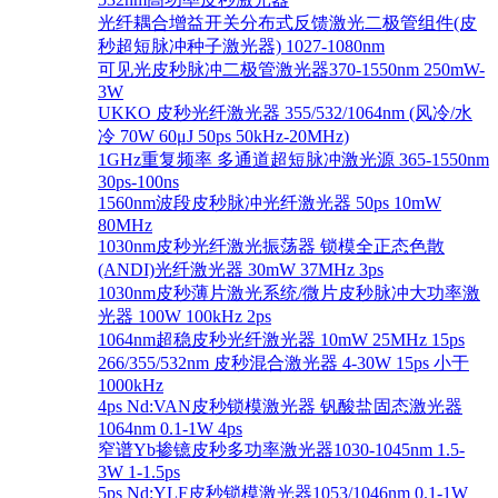
光纤耦合增益开关分布式反馈激光二极管组件(皮
秒超短脉冲种子激光器) 1027-1080nm
可见光皮秒脉冲二极管激光器370-1550nm 250mW-
3W
UKKO 皮秒光纤激光器 355/532/1064nm (风冷/水
冷 70W 60μJ 50ps 50kHz-20MHz)
1GHz重复频率 多通道超短脉冲激光源 365-1550nm
30ps-100ns
1560nm波段皮秒脉冲光纤激光器 50ps 10mW
80MHz
1030nm皮秒光纤激光振荡器 锁模全正态色散
(ANDI)光纤激光器 30mW 37MHz 3ps
1030nm皮秒薄片激光系统/微片皮秒脉冲大功率激
光器 100W 100kHz 2ps
1064nm超稳皮秒光纤激光器 10mW 25MHz 15ps
266/355/532nm 皮秒混合激光器 4-30W 15ps 小于
1000kHz
4ps Nd:VAN皮秒锁模激光器 钒酸盐固态激光器
1064nm 0.1-1W 4ps
窄谱Yb掺镱皮秒多功率激光器1030-1045nm 1.5-
3W 1-1.5ps
5ps Nd:YLF皮秒锁模激光器1053/1046nm 0.1-1W