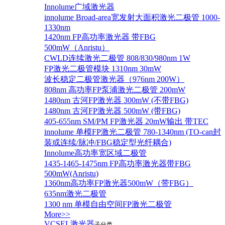
Innolume广域激光器
innolume Broad-area宽发射大面积激光二极管 1000-
1330nm
1420nm FP高功率激光器 带FBG
500mW（Anristu）
CWLD连续激光二极管 808/830/980nm 1W
FP激光二极管模块 1310nm 30mW
波长稳定二极管激光器（976nm 200W）
808nm 高功率FP泵浦激光二极管 200mW
1480nm 古河FP激光器 300mW (不带FBG)
1480nm 古河FP激光器 500mW (带FBG)
405-655nm SM/PM FP激光器 20mW输出 带TEC
innolume 单模FP激光二极管 780-1340nm (TO-can封
装或连续/脉冲/FBG稳定型光纤耦合)
Innolume高功率宽区域二极管
1435-1465-1475nm FP高功率激光器带FBG
500mW(Anristu)
1360nm高功率FP激光器500mW（带FBG）
635nm激光二极管
1300 nm 单模自由空间FP激光二极管
More>>
VCSEL激光器
子分类