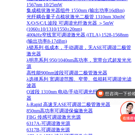
1567nm 10/25mW
集成梳状激光器组件 1550nm (输出功率16dBm)
光纤耦合量子点梳状激光二极管 1310nm 30mW
X/O/S/C/L波段 可调谐光纤激光器 ＞5mW
(1060±10/1310/1550±20nm)
400kHz窄线宽可调谐激光器 (iTLA) 1528-1568nm
(输出功率8-17dBm)
λ锁系列 低成本，手动调谐，无ASE可调谐二极管
激光器
λ明亮系列 950/1040nm高功率，宽带台式超发光光
源
高性能900nm波段可调谐二极管激光器
λ选择系列 宽调谐范围、窄带、低损耗可调谐光滤
波器
O波段 1310nm 电动/手动可调光纤激光器光纤激光
你好，有这几款产品
器
λ-Rapid 高速无ASE可调谐二极管激光器
850nm高功率可调谐保偏激光器
FBG 传感可调谐激光光源
6317A-可调谐激光源
6317B-可调谐激光源