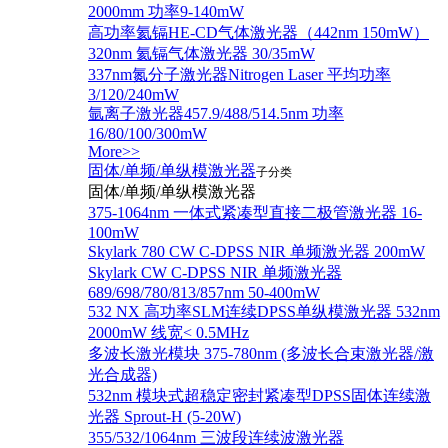
2000mm 功率9-140mW
高功率氦镉HE-CD气体激光器（442nm 150mW）
320nm 氦镉气体激光器 30/35mW
337nm氮分子激光器Nitrogen Laser 平均功率
3/120/240mW
氩离子激光器457.9/488/514.5nm 功率
16/80/100/300mW
More>>
固体/单频/单纵模激光器
子分类
固体/单频/单纵模激光器
375-1064nm 一体式紧凑型直接二极管激光器 16-
100mW
Skylark 780 CW C-DPSS NIR 单频激光器 200mW
Skylark CW C-DPSS NIR 单频激光器
689/698/780/813/857nm 50-400mW
532 NX 高功率SLM连续DPSS单纵模激光器 532nm
2000mW 线宽< 0.5MHz
多波长激光模块 375-780nm (多波长合束激光器/激
光合成器)
532nm 模块式超稳定密封紧凑型DPSS固体连续激
光器 Sprout-H (5-20W)
355/532/1064nm 三波段连续波激光器