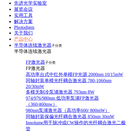
先进光学实验室
展览会议
实用工具
解决方案
Photodigm
关于我们
产品中心
半导体连续激光器
子分类
半导体连续激光器
FP激光器
子分类
FP激光器
高功率台式中红外单模FP光源 2000nm 10/15mW
同轴封装单模光纤耦合激光器 780-1060nm
20/30mW
多模无制冷泵浦激光器 793nm 8W
974/976/980nm 低功率泵浦FP激光器
（360/460mw）
980nm泵浦激光器（高功率600/ 800mW）
同轴封装保偏光纤耦合激光器 850nm 30mW
Innolume用于脉冲或CW操作的光纤耦合激光二极
管