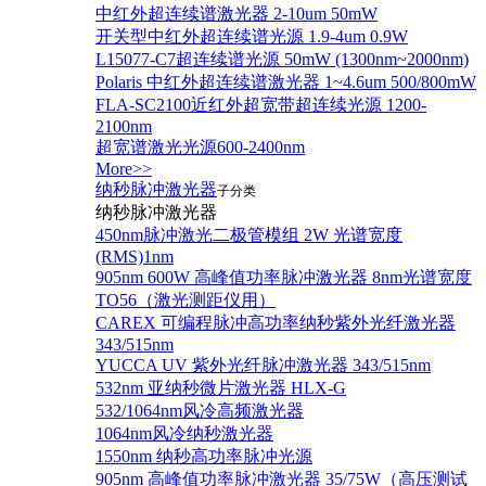
中红外超连续谱激光器 2-10um 50mW
开关型中红外超连续谱光源 1.9-4um 0.9W
L15077-C7超连续谱光源 50mW (1300nm~2000nm)
Polaris 中红外超连续谱激光器 1~4.6um 500/800mW
FLA-SC2100近红外超宽带超连续光源 1200-
2100nm
超宽谱激光光源600-2400nm
More>>
纳秒脉冲激光器
子分类
纳秒脉冲激光器
450nm脉冲激光二极管模组 2W 光谱宽度
(RMS)1nm
905nm 600W 高峰值功率脉冲激光器 8nm光谱宽度
TO56（激光测距仪用）
CAREX 可编程脉冲高功率纳秒紫外光纤激光器
343/515nm
YUCCA UV 紫外光纤脉冲激光器 343/515nm
532nm 亚纳秒微片激光器 HLX-G
532/1064nm风冷高频激光器
1064nm风冷纳秒激光器
1550nm 纳秒高功率脉冲光源
905nm 高峰值功率脉冲激光器 35/75W（高压测试