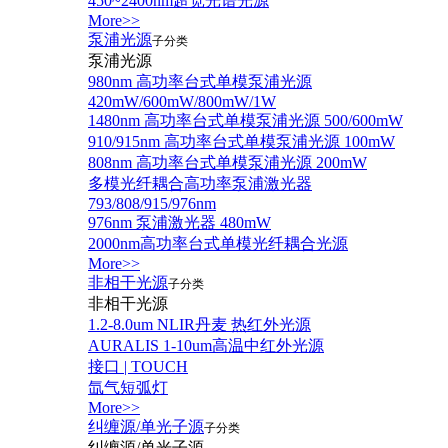
450~2400nm超宽光谱光源
More>>
泵浦光源
子分类
泵浦光源
980nm 高功率台式单模泵浦光源
420mW/600mW/800mW/1W
1480nm 高功率台式单模泵浦光源 500/600mW
910/915nm 高功率台式单模泵浦光源 100mW
808nm 高功率台式单模泵浦光源 200mW
多模光纤耦合高功率泵浦激光器
793/808/915/976nm
976nm 泵浦激光器 480mW
2000nm高功率台式单模光纤耦合光源
More>>
非相干光源
子分类
非相干光源
1.2-8.0um NLIR丹麦 热红外光源
AURALIS 1-10um高温中红外光源
接口 | TOUCH
氙气短弧灯
More>>
纠缠源/单光子源
子分类
纠缠源/单光子源