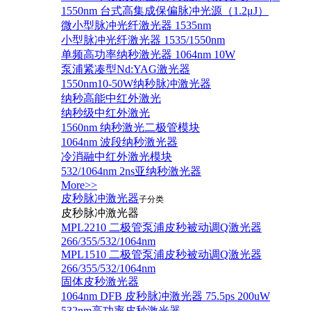
1550nm 台式高集成保偏脉冲光源（1.2μJ）
微小型脉冲光纤激光器 1535nm
小型脉冲光纤激光器 1535/1550nm
单频高功率纳秒激光器 1064nm 10W
泵浦紧凑型Nd:YAG激光器
1550nm10-50W纳秒脉冲激光器
纳秒高能中红外激光
纳秒级中红外激光
1560nm 纳秒激光二极管模块
1064nm 波段纳秒激光器
冷消融中红外激光模块
532/1064nm 2ns亚纳秒激光器
More>>
皮秒脉冲激光器
子分类
皮秒脉冲激光器
​MPL2210 二极管泵浦皮秒被动调Q激光器
266/355/532/1064nm
MPL1510 二极管泵浦皮秒被动调Q激光器
266/355/532/1064nm
固体皮秒激光器
1064nm DFB 皮秒脉冲激光器 75.5ps 200uW
532nm高功率皮秒激光器