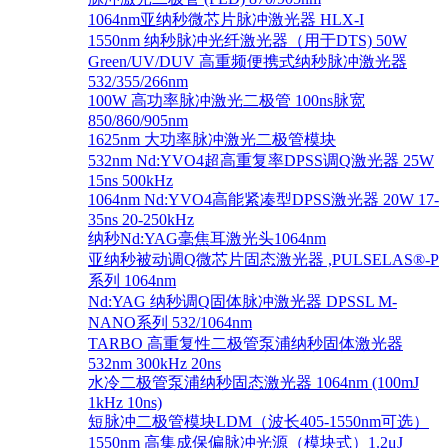
1064nm亚纳秒微芯片脉冲激光器 HLX-I
1550nm 纳秒脉冲光纤激光器（用于DTS) 50W
Green/UV/DUV 高重频便携式纳秒脉冲激光器
532/355/266nm
100W 高功率脉冲激光二极管 100ns脉宽
850/860/905nm
1625nm 大功率脉冲激光二极管模块
532nm Nd:YVO4超高重复率DPSS调Q激光器 25W
15ns 500kHz
1064nm Nd:YVO4高能紧凑型DPSS激光器 20W 17-
35ns 20-250kHz
纳秒Nd:YAG毫焦耳激光头1064nm
亚纳秒被动调Q微芯片固态激光器 ,PULSELAS®-P
系列 1064nm
Nd:YAG 纳秒调Q固体脉冲激光器 DPSSL M-
NANO系列 532/1064nm
TARBO 高重复性二极管泵浦纳秒固体激光器
532nm 300kHz 20ns
水冷二极管泵浦纳秒固态激光器 1064nm (100mJ
1kHz 10ns)
短脉冲二极管模块LDM（波长405-1550nm可选）
1550nm 高集成保偏脉冲光源（模块式）1.2μJ