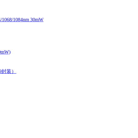
068/1084nm 30mW
0mW)
39封装）