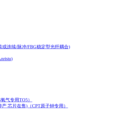
-can封装或连续/脉冲/FBG稳定型光纤耦合)
istu)
LAS氧气专用TO5）
二极管已停产 芯片在售)（CPT原子钟专用）