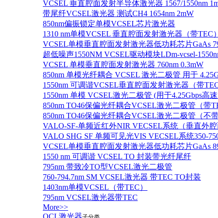
VCSEL 垂直腔面发射半导体激光器 1567/1550nm 1
带尾纤VCSEL激光器 测试CH4 1654nm 2mW
850nm偏振锁定单模VCSEL芯片激光器
1310 nm单模VCSEL 垂直腔面发射激光器（带TEC
VCSEL单模垂直腔面发射激光器低功耗芯片GaAs 795n
超低噪声1550NM VCSEL驱动模块LDm-vcsel-1550n
VCSEL 单模垂直腔面发射激光器 760nm 0.3mW
850nm 单模光纤耦合 VCSEL 激光二极管 用于 4.25
1550nm 可调谐VCSEL垂直腔面发射激光器（带T
1550nm 单模 VCSEL激光二极管 (用于4.25Gbps高
850nm TO46保偏光纤耦合VCSEL激光二极管（带T
850nm TO46保偏光纤耦合VCSEL激光二极管（不带
VALO-SF-单频近红外NIR VECSEL系统（垂直
VALO SHG SF 单频可见光VIS VECSEL系统35
VCSEL单模垂直腔面发射激光器低功耗芯片GaAs 894.6
1550 nm 可调谐 VCSEL TO 封装带光纤尾纤
795nm 带致冷TO型VCSEL激光二极管
760-794.7nm SM VCSEL激光器 带TEC TO封装
1403nm单模VCSEL（带TEC）
795nm VCSEL激光器带TEC
More>>
QCL激光器
子分类