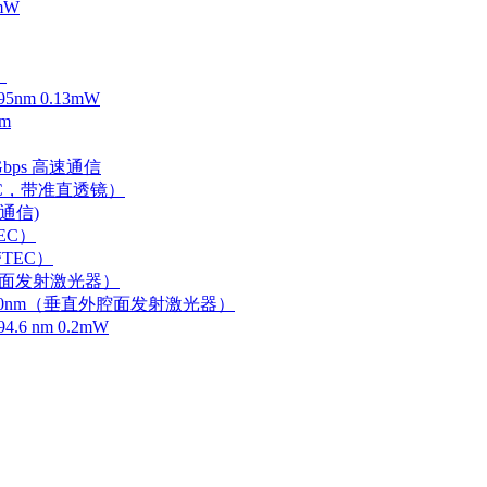
mW
）
m 0.13mW
m
Gbps 高速通信
EC，带准直透镜）
速通信)
EC）
TEC）
外腔面发射激光器）
0-750nm（垂直外腔面发射激光器）
 nm 0.2mW