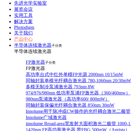
先进光学实验室
展览会议
实用工具
解决方案
Photodigm
关于我们
产品中心
半导体连续激光器
子分类
半导体连续激光器
FP激光器
子分类
FP激光器
高功率台式中红外单模FP光源 2000nm 10/15mW
同轴封装单模光纤耦合激光器 780-1060nm 20/30mW
多模无制冷泵浦激光器 793nm 8W
974/976/980nm 低功率泵浦FP激光器（360/460mw）
980nm泵浦激光器（高功率600/ 800mW）
同轴封装保偏光纤耦合激光器 850nm 30mW
Innolume用于脉冲或CW操作的光纤耦合激光二极管
Innolume广域激光器
innolume Broad-area宽发射大面积激光二极管 1000-1
1420nm FP高功率激光器 带FBG 500mW（Anristu）