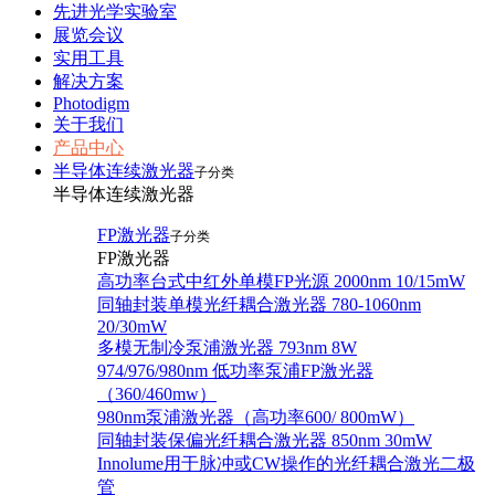
先进光学实验室
展览会议
实用工具
解决方案
Photodigm
关于我们
产品中心
半导体连续激光器
子分类
半导体连续激光器
FP激光器
子分类
FP激光器
高功率台式中红外单模FP光源 2000nm 10/15mW
同轴封装单模光纤耦合激光器 780-1060nm
20/30mW
多模无制冷泵浦激光器 793nm 8W
974/976/980nm 低功率泵浦FP激光器
（360/460mw）
980nm泵浦激光器（高功率600/ 800mW）
同轴封装保偏光纤耦合激光器 850nm 30mW
Innolume用于脉冲或CW操作的光纤耦合激光二极
管