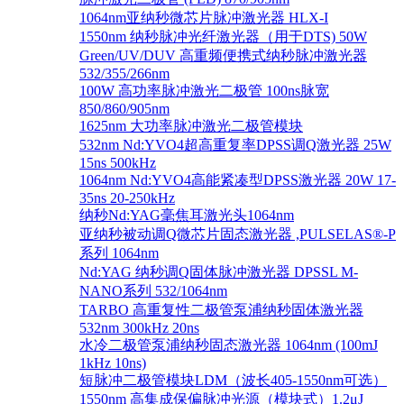
1064nm亚纳秒微芯片脉冲激光器 HLX-I
1550nm 纳秒脉冲光纤激光器（用于DTS) 50W
Green/UV/DUV 高重频便携式纳秒脉冲激光器
532/355/266nm
100W 高功率脉冲激光二极管 100ns脉宽
850/860/905nm
1625nm 大功率脉冲激光二极管模块
532nm Nd:YVO4超高重复率DPSS调Q激光器 25W
15ns 500kHz
1064nm Nd:YVO4高能紧凑型DPSS激光器 20W 17-
35ns 20-250kHz
纳秒Nd:YAG毫焦耳激光头1064nm
亚纳秒被动调Q微芯片固态激光器 ,PULSELAS®-P
系列 1064nm
Nd:YAG 纳秒调Q固体脉冲激光器 DPSSL M-
NANO系列 532/1064nm
TARBO 高重复性二极管泵浦纳秒固体激光器
532nm 300kHz 20ns
水冷二极管泵浦纳秒固态激光器 1064nm (100mJ
1kHz 10ns)
短脉冲二极管模块LDM（波长405-1550nm可选）
1550nm 高集成保偏脉冲光源（模块式）1.2μJ