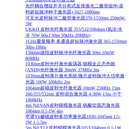
光纤耦合增益开关分布式反馈激光二极管组件(皮
秒超短脉冲种子激光器) 1027-1080nm
可见光皮秒脉冲二极管激光器370-1550nm 250mW-
3W
UKKO 皮秒光纤激光器 355/532/1064nm (风冷/水
冷 70W 60μJ 50ps 50kHz-20MHz)
1GHz重复频率 多通道超短脉冲激光源 365-1550nm
30ps-100ns
1560nm波段皮秒脉冲光纤激光器 50ps 10mW
80MHz
1030nm皮秒光纤激光振荡器 锁模全正态色散
(ANDI)光纤激光器 30mW 37MHz 3ps
1030nm皮秒薄片激光系统/微片皮秒脉冲大功率激
光器 100W 100kHz 2ps
1064nm超稳皮秒光纤激光器 10mW 25MHz 15ps
266/355/532nm 皮秒混合激光器 4-30W 15ps 小于
1000kHz
4ps Nd:VAN皮秒锁模激光器 钒酸盐固态激光器
1064nm 0.1-1W 4ps
窄谱Yb掺镱皮秒多功率激光器1030-1045nm 1.5-
3W 1-1.5ps
5ps Nd:YLF皮秒锁模激光器1053/1046nm 0.1-1W