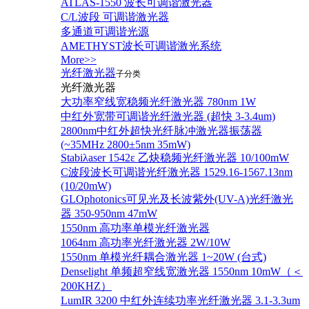
ATLAS-1550 波长可调谐激光器
C/L波段 可调谐激光器
多通道可调谐光源
AMETHYST波长可调谐激光系统
More>>
光纤激光器
子分类
光纤激光器
大功率窄线宽稳频光纤激光器 780nm 1W
中红外宽带可调谐光纤激光器 (超快 3-3.4um)
2800nm中红外超快光纤脉冲激光器振荡器
(~35MHz 2800±5nm 35mW)
Stabiλaser 1542ε 乙炔稳频光纤激光器 10/100mW
C波段波长可调谐光纤激光器 1529.16-1567.13nm
(10/20mW)
GLOphotonics可见光及长波紫外(UV-A)光纤激光
器 350-950nm 47mW
1550nm 高功率单模光纤激光器
1064nm 高功率光纤激光器 2W/10W
1550nm 单模光纤耦合激光器 1~20W (台式)
Denselight 单频超窄线宽激光器 1550nm 10mW（＜
200KHZ）
LumIR 3200 中红外连续功率光纤激光器 3.1-3.3um