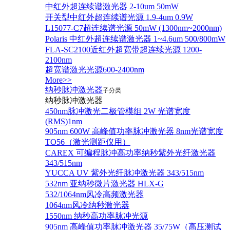
中红外超连续谱激光器 2-10um 50mW
开关型中红外超连续谱光源 1.9-4um 0.9W
L15077-C7超连续谱光源 50mW (1300nm~2000nm)
Polaris 中红外超连续谱激光器 1~4.6um 500/800mW
FLA-SC2100近红外超宽带超连续光源 1200-
2100nm
超宽谱激光光源600-2400nm
More>>
纳秒脉冲激光器
子分类
纳秒脉冲激光器
450nm脉冲激光二极管模组 2W 光谱宽度
(RMS)1nm
905nm 600W 高峰值功率脉冲激光器 8nm光谱宽度
TO56（激光测距仪用）
CAREX 可编程脉冲高功率纳秒紫外光纤激光器
343/515nm
YUCCA UV 紫外光纤脉冲激光器 343/515nm
532nm 亚纳秒微片激光器 HLX-G
532/1064nm风冷高频激光器
1064nm风冷纳秒激光器
1550nm 纳秒高功率脉冲光源
905nm 高峰值功率脉冲激光器 35/75W（高压测试