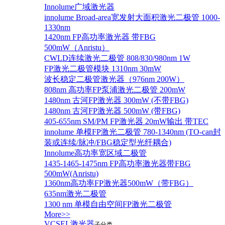
Innolume广域激光器
innolume Broad-area宽发射大面积激光二极管 1000-
1330nm
1420nm FP高功率激光器 带FBG
500mW（Anristu）
CWLD连续激光二极管 808/830/980nm 1W
FP激光二极管模块 1310nm 30mW
波长稳定二极管激光器（976nm 200W）
808nm 高功率FP泵浦激光二极管 200mW
1480nm 古河FP激光器 300mW (不带FBG)
1480nm 古河FP激光器 500mW (带FBG)
405-655nm SM/PM FP激光器 20mW输出 带TEC
innolume 单模FP激光二极管 780-1340nm (TO-can封
装或连续/脉冲/FBG稳定型光纤耦合)
Innolume高功率宽区域二极管
1435-1465-1475nm FP高功率激光器带FBG
500mW(Anristu)
1360nm高功率FP激光器500mW（带FBG）
635nm激光二极管
1300 nm 单模自由空间FP激光二极管
More>>
VCSEL激光器
子分类