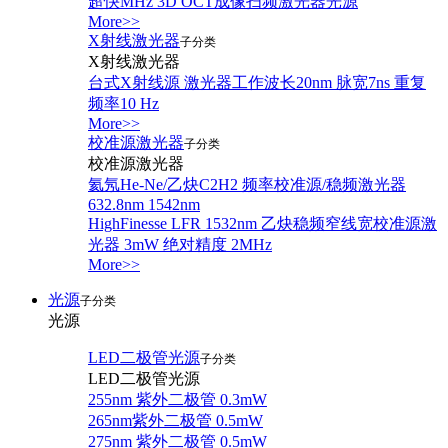
超快MHz 3D OCT成像扫频激光器光源
More>>
X射线激光器
子分类
X射线激光器
台式X射线源 激光器工作波长20nm 脉宽7ns 重复
频率10 Hz
More>>
校准源激光器
子分类
校准源激光器
氦氖He-Ne/乙炔C2H2 频率校准源/稳频激光器
632.8nm 1542nm
HighFinesse LFR 1532nm 乙炔稳频窄线宽校准源激
光器 3mW 绝对精度 2MHz
More>>
光源
子分类
光源
LED二极管光源
子分类
LED二极管光源
255nm 紫外二极管 0.3mW
265nm紫外二极管 0.5mW
275nm 紫外二极管 0.5mW