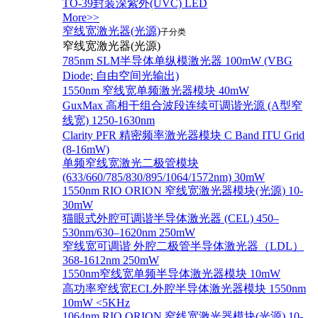
TO-39封装深紫外(UVC) LED
More>>
窄线宽激光器(光源)
子分类
窄线宽激光器(光源)
785nm SLM半导体单纵模激光器 100mW (VBG
Diode; 自由空间光输出)
1550nm 窄线宽单频激光器模块 40mW
GuxMax 高相干组合波段连续可调谐光源 (A型窄
线宽) 1250-1630nm
Clarity PFR 精密频率激光器模块 C Band ITU Grid
(8-16mW)
单频窄线宽激光二极管模块
(633/660/785/830/895/1064/1572nm) 30mW
1550nm RIO ORION 窄线宽激光器模块(光源) 10-
30mW
猫眼式外腔可调谐半导体激光器 (CEL) 450–
530nm/630–1620nm 250mW
窄线宽可调谐 外腔二极管半导体激光器（LDL）
368-1612nm 250mW
1550nm窄线宽单频半导体激光器模块 10mW
高功率窄线宽ECL外腔半导体激光器模块 1550nm
10mW <5KHz
1064nm RIO ORION 窄线宽激光器模块(光源) 10-