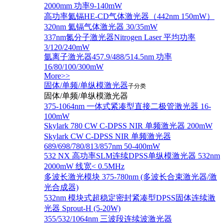
2000mm 功率9-140mW
高功率氦镉HE-CD气体激光器（442nm 150mW）
320nm 氦镉气体激光器 30/35mW
337nm氮分子激光器Nitrogen Laser 平均功率
3/120/240mW
氩离子激光器457.9/488/514.5nm 功率
16/80/100/300mW
More>>
固体/单频/单纵模激光器
子分类
固体/单频/单纵模激光器
375-1064nm 一体式紧凑型直接二极管激光器 16-
100mW
Skylark 780 CW C-DPSS NIR 单频激光器 200mW
Skylark CW C-DPSS NIR 单频激光器
689/698/780/813/857nm 50-400mW
532 NX 高功率SLM连续DPSS单纵模激光器 532nm
2000mW 线宽< 0.5MHz
多波长激光模块 375-780nm (多波长合束激光器/激
光合成器)
532nm 模块式超稳定密封紧凑型DPSS固体连续激
光器 Sprout-H (5-20W)
355/532/1064nm 三波段连续波激光器