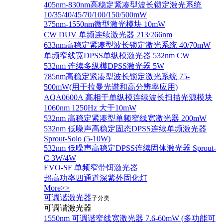
405nm-830nm高稳定紧凑型波长锁定激光系统
10/35/40/45/70/100/150/500mW
375nm-1550nm微型激光模块 10mW
CW DUV 单频连续激光器 213/266nm
633nm高稳定紧凑型波长锁定激光系统 40/70mW
单频窄线宽DPSS单纵模激光器 532nm CW
532nm 连续多纵模DPSS激光器 5W
785nm高稳定紧凑型波长锁定激光系统 75-
500mW(用于拉曼光谱和高分辨率应用)
AQA0600A 高相干单纵模连续波长扫描光源模块
1060nm 1250Hz 大于10mW
532nm 高稳定紧凑型单频窄线宽激光器 200mW
532nm 低噪声高稳定固态DPSS连续单频激光器
Sprout‐Solo (5-10W)
532nm 低噪声高稳定DPSS连续固体激光器 Sprout-
C 3W/4W
EVO-SF 单频窄带铒激光器
超高功率四通道深紫外固化灯
More>>
可调谐激光器
子分类
可调谐激光器
1550nm 可调谐窄线宽激光器 7.6-60mW (多功能可