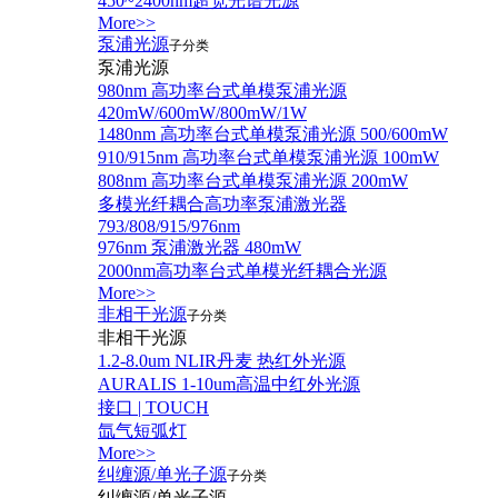
450~2400nm超宽光谱光源
More>>
泵浦光源
子分类
泵浦光源
980nm 高功率台式单模泵浦光源
420mW/600mW/800mW/1W
1480nm 高功率台式单模泵浦光源 500/600mW
910/915nm 高功率台式单模泵浦光源 100mW
808nm 高功率台式单模泵浦光源 200mW
多模光纤耦合高功率泵浦激光器
793/808/915/976nm
976nm 泵浦激光器 480mW
2000nm高功率台式单模光纤耦合光源
More>>
非相干光源
子分类
非相干光源
1.2-8.0um NLIR丹麦 热红外光源
AURALIS 1-10um高温中红外光源
接口 | TOUCH
氙气短弧灯
More>>
纠缠源/单光子源
子分类
纠缠源/单光子源