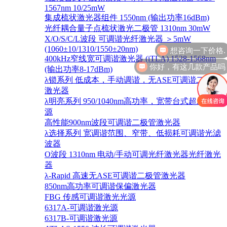
1567nm 10/25mW
集成梳状激光器组件 1550nm (输出功率16dBm)
光纤耦合量子点梳状激光二极管 1310nm 30mW
X/O/S/C/L波段 可调谐光纤激光器 ＞5mW
(1060±10/1310/1550±20nm)
400kHz窄线宽可调谐激光器 (iTLA) 1528-1568nm
你好，有这几款产品吗
(输出功率8-17dBm)
λ锁系列 低成本，手动调谐，无ASE可调谐二极管
激光器
λ明亮系列 950/1040nm高功率，宽带台式超发光光
源
高性能900nm波段可调谐二极管激光器
λ选择系列 宽调谐范围、窄带、低损耗可调谐光滤
波器
O波段 1310nm 电动/手动可调光纤激光器光纤激光
器
λ-Rapid 高速无ASE可调谐二极管激光器
850nm高功率可调谐保偏激光器
FBG 传感可调谐激光光源
6317A-可调谐激光源
6317B-可调谐激光源