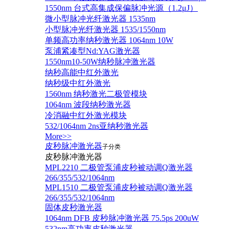
1550nm 台式高集成保偏脉冲光源（1.2μJ）
微小型脉冲光纤激光器 1535nm
小型脉冲光纤激光器 1535/1550nm
单频高功率纳秒激光器 1064nm 10W
泵浦紧凑型Nd:YAG激光器
1550nm10-50W纳秒脉冲激光器
纳秒高能中红外激光
纳秒级中红外激光
1560nm 纳秒激光二极管模块
1064nm 波段纳秒激光器
冷消融中红外激光模块
532/1064nm 2ns亚纳秒激光器
More>>
皮秒脉冲激光器
子分类
皮秒脉冲激光器
​MPL2210 二极管泵浦皮秒被动调Q激光器
266/355/532/1064nm
MPL1510 二极管泵浦皮秒被动调Q激光器
266/355/532/1064nm
固体皮秒激光器
1064nm DFB 皮秒脉冲激光器 75.5ps 200uW
532nm高功率皮秒激光器