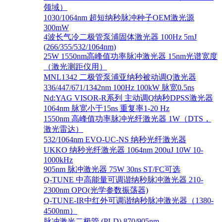
领域）
1030/1064nm 超短纳秒脉冲种子OEM激光源
300mW
4波长气冷二极管泵浦固体激光器 100Hz 5mJ
(266/355/532/1064nm)
25W 1550nm高峰值功率脉冲激光器 15nm光谱宽度
（激光测距仪用）
MNL1342 二极管泵浦亚纳秒被动调Q激光器
336/447/671/1342nm 100Hz 100kW 脉宽0.5ns
Nd:YAG VISOR-R系列 主动调Q纳秒DPSS激光器
1064nm 脉宽小于15ns 重复率1-20 Hz
1550nm 高峰值功率脉冲光纤激光器 1W（DTS，
激光雷达）
532/1064nm EVO-UC-NS 纳秒光纤激光器
UKKO 纳秒光纤激光器 1064nm 200uJ 10W 10-
1000kHz
905nm 脉冲激光器 75W 30ns ST/FC可选
Q-TUNE 中高能量可调谐纳秒脉冲激光器 210-
2300nm OPO(光学参数振荡器)
Q-TUNE-IR中红外可调谐纳秒脉冲激光器（1380-
4500nm）
脉冲激光二极管 (PLD) 870/905nm