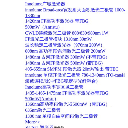
Innolume广域激光器
innolume Broad-area宽发射大面积激光二极管 1000-
1330nm
1420nm FP高功率激光器 带FBG
500mW（Anristu）
CWLD连续激光二极管 808/830/980nm 1W
FP激光二极管模块 1310nm 30mW
波长稳定二极管激光器（976nm 200W）
808nm 高功率FP泵浦激光二极管 200mW
1480nm 古河FP激光器 300mW (不带FBG)
1480nm 古河FP激光器 500mW (带FBG)
405-655nm SM/PM FP激光器 20mW输出 带TEC
innolume 单模FP激光二极管 780-1340nm (TO-can封
装或连续/脉冲/FBG稳定型光纤耦合)
Innolume高功率宽区域二极管
1435-1465-1475nm FP高功率激光器带FBG
500mW(Anristu)
1360nm高功率FP激光器500mW（带FBG）
635nm激光二极管
1300 nm 单模自由空间FP激光二极管
More>>
VCSEL激光器
子分类