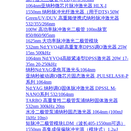
1064nm亚纳秒微芯片脉冲激光器 HLX-I
1550nm 纳秒脉冲光纤激光器（用于DTS) 50W
Green/UV/DUV 高重频便携式纳秒脉冲激光器
532/355/266nm
100W 高功率脉冲激光二极管 100ns脉宽
850/860/905nm
1625nm 大功率脉冲激光二极管模块
532nm Nd:YVO4超高重复率DPSS调Q激光器 25W
15ns 500kHz
1064nm Nd:YVO4高能紧凑型DPSS激光器 20W 17-
35ns 20-250kHz
纳秒Nd:YAG毫焦耳激光头1064nm
亚纳秒被动调Q微芯片固态激光器 ,PULSELAS®-P
系列 1064nm
Nd:YAG 纳秒调Q固体脉冲激光器 DPSSL M-
NANO系列 532/1064nm
TARBO 高重复性二极管泵浦纳秒固体激光器
532nm 300kHz 20ns
水冷二极管泵浦纳秒固态激光器 1064nm (100mJ
1kHz 10ns)
短脉冲二极管模块LDM（波长405-1550nm可选）
1550nm 高集成保偏脉冲光源（模块式）1.2μJ