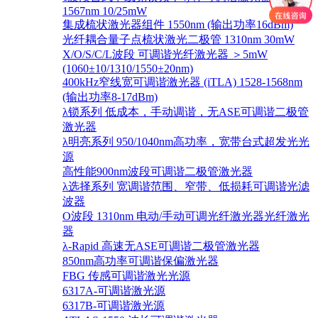
1567nm 10/25mW
集成梳状激光器组件 1550nm (输出功率16dBm)
光纤耦合量子点梳状激光二极管 1310nm 30mW
X/O/S/C/L波段 可调谐光纤激光器 ＞5mW
(1060±10/1310/1550±20nm)
400kHz窄线宽可调谐激光器 (iTLA) 1528-1568nm
(输出功率8-17dBm)
λ锁系列 低成本，手动调谐，无ASE可调谐二极管
激光器
λ明亮系列 950/1040nm高功率，宽带台式超发光光
源
高性能900nm波段可调谐二极管激光器
λ选择系列 宽调谐范围、窄带、低损耗可调谐光滤
波器
O波段 1310nm 电动/手动可调光纤激光器光纤激光
器
λ-Rapid 高速无ASE可调谐二极管激光器
850nm高功率可调谐保偏激光器
FBG 传感可调谐激光光源
6317A-可调谐激光源
6317B-可调谐激光源