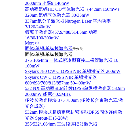
2000mm 功率9-140mW
高功率氦镉HE-CD气体激光器（442nm 150mW）
320nm 氦镉气体激光器 30/35mW
337nm氮分子激光器Nitrogen Laser 平均功率
3/120/240mW
氩离子激光器457.9/488/514.5nm 功率
16/80/100/300mW
More>>
固体/单频/单纵模激光器
子分类
固体/单频/单纵模激光器
375-1064nm 一体式紧凑型直接二极管激光器 16-
100mW
Skylark 780 CW C-DPSS NIR 单频激光器 200mW
Skylark CW C-DPSS NIR 单频激光器
689/698/780/813/857nm 50-400mW
532 NX 高功率SLM连续DPSS单纵模激光器 532nm
2000mW 线宽< 0.5MHz
多波长激光模块 375-780nm (多波长合束激光器/激
光合成器)
532nm 模块式超稳定密封紧凑型DPSS固体连续激
光器 Sprout-H (5-20W)
355/532/1064nm 三波段连续波激光器