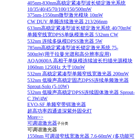
405nm-830nm高稳定紧凑型波长锁定激光系统
10/35/40/45/70/100/150/500mW
375nm-1550nm微型激光模块 10mW
CW DUV 单频连续激光器 213/266nm
633nm高稳定紧凑型波长锁定激光系统 40/70mW
单频窄线宽DPSS单纵模激光器 532nm CW
532nm 连续多纵模DPSS激光器 5W
785nm高稳定紧凑型波长锁定激光系统 75-
500mW(用于拉曼光谱和高分辨率应用)
AQA0600A 高相干单纵模连续波长扫描光源模块
1060nm 1250Hz 大于10mW
532nm 高稳定紧凑型单频窄线宽激光器 200mW
532nm 低噪声高稳定固态DPSS连续单频激光器
Sprout‐Solo (5-10W)
532nm 低噪声高稳定DPSS连续固体激光器 Sprout-
C 3W/4W
EVO-SF 单频窄带铒激光器
超高功率四通道深紫外固化灯
More>>
可调谐激光器
子分类
可调谐激光器
1550nm 可调谐窄线宽激光器 7.6-60mW (多功能可