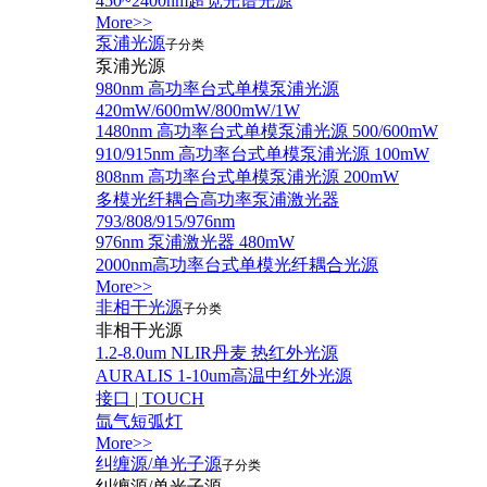
450~2400nm超宽光谱光源
More>>
泵浦光源
子分类
泵浦光源
980nm 高功率台式单模泵浦光源
420mW/600mW/800mW/1W
1480nm 高功率台式单模泵浦光源 500/600mW
910/915nm 高功率台式单模泵浦光源 100mW
808nm 高功率台式单模泵浦光源 200mW
多模光纤耦合高功率泵浦激光器
793/808/915/976nm
976nm 泵浦激光器 480mW
2000nm高功率台式单模光纤耦合光源
More>>
非相干光源
子分类
非相干光源
1.2-8.0um NLIR丹麦 热红外光源
AURALIS 1-10um高温中红外光源
接口 | TOUCH
氙气短弧灯
More>>
纠缠源/单光子源
子分类
纠缠源/单光子源