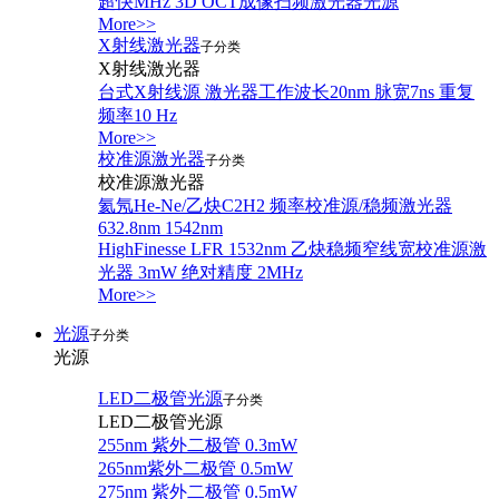
超快MHz 3D OCT成像扫频激光器光源
More>>
X射线激光器
子分类
X射线激光器
台式X射线源 激光器工作波长20nm 脉宽7ns 重复
频率10 Hz
More>>
校准源激光器
子分类
校准源激光器
氦氖He-Ne/乙炔C2H2 频率校准源/稳频激光器
632.8nm 1542nm
HighFinesse LFR 1532nm 乙炔稳频窄线宽校准源激
光器 3mW 绝对精度 2MHz
More>>
光源
子分类
光源
LED二极管光源
子分类
LED二极管光源
255nm 紫外二极管 0.3mW
265nm紫外二极管 0.5mW
275nm 紫外二极管 0.5mW