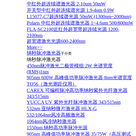
中红外超连续谱激光器 2-10um 50mW
开关型中红外超连续谱光源 1.9-4um 0.9W
L15077-C7超连续谱光源 50mW (1300nm~2000nm)
Polaris 中红外超连续谱激光器 1~4.6um 500/800mW
FLA-SC2100近红外超宽带超连续光源 1200-
2100nm
超宽谱激光光源600-2400nm
More>>
纳秒脉冲激光器
子分类
纳秒脉冲激光器
450nm脉冲激光二极管模组 2W 光谱宽度
(RMS)1nm
905nm 600W 高峰值功率脉冲激光器 8nm光谱宽度
TO56（激光测距仪用）
CAREX 可编程脉冲高功率纳秒紫外光纤激光器
343/515nm
YUCCA UV 紫外光纤脉冲激光器 343/515nm
532nm 亚纳秒微片激光器 HLX-G
532/1064nm风冷高频激光器
1064nm风冷纳秒激光器
1550nm 纳秒高功率脉冲光源
905nm 高峰值功率脉冲激光器 35/75W（高压测试