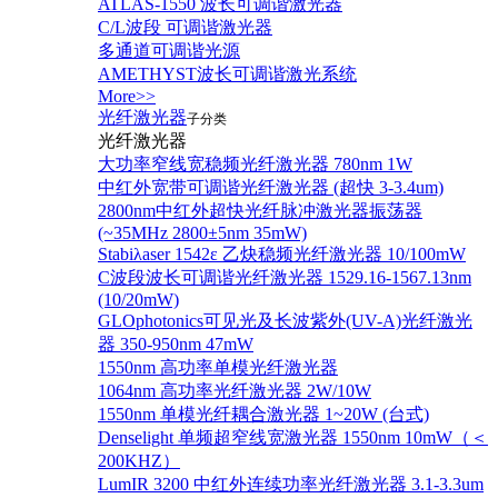
ATLAS-1550 波长可调谐激光器
C/L波段 可调谐激光器
多通道可调谐光源
AMETHYST波长可调谐激光系统
More>>
光纤激光器
子分类
光纤激光器
大功率窄线宽稳频光纤激光器 780nm 1W
中红外宽带可调谐光纤激光器 (超快 3-3.4um)
2800nm中红外超快光纤脉冲激光器振荡器
(~35MHz 2800±5nm 35mW)
Stabiλaser 1542ε 乙炔稳频光纤激光器 10/100mW
C波段波长可调谐光纤激光器 1529.16-1567.13nm
(10/20mW)
GLOphotonics可见光及长波紫外(UV-A)光纤激光
器 350-950nm 47mW
1550nm 高功率单模光纤激光器
1064nm 高功率光纤激光器 2W/10W
1550nm 单模光纤耦合激光器 1~20W (台式)
Denselight 单频超窄线宽激光器 1550nm 10mW（＜
200KHZ）
LumIR 3200 中红外连续功率光纤激光器 3.1-3.3um