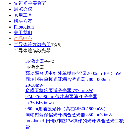
先进光学实验室
展览会议
实用工具
解决方案
Photodigm
关于我们
产品中心
半导体连续激光器
子分类
半导体连续激光器
FP激光器
子分类
FP激光器
高功率台式中红外单模FP光源 2000nm 10/15mW
同轴封装单模光纤耦合激光器 780-1060nm
20/30mW
多模无制冷泵浦激光器 793nm 8W
974/976/980nm 低功率泵浦FP激光器
（360/460mw）
980nm泵浦激光器（高功率600/ 800mW）
同轴封装保偏光纤耦合激光器 850nm 30mW
Innolume用于脉冲或CW操作的光纤耦合激光二极
管