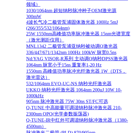
领域）
1030/1064nm 超短纳秒脉冲种子OEM激光源
300mW
4波长气冷二极管泵浦固体激光器 100Hz 5mJ
(266/355/532/1064nm)
25W 1550nm高峰值功率脉冲激光器 15nm光谱宽度
（激光测距仪用）
MNL1342 二极管泵浦亚纳秒被动调Q激光器
336/447/671/1342nm 100Hz 100kW 脉宽0.5ns
Nd:YAG VISOR-R系列 主动调Q纳秒DPSS激光器
1064nm 脉宽小于15ns 重复率1-20 Hz
1550nm 高峰值功率脉冲光纤激光器 1W（DTS，
激光雷达）
532/1064nm EVO-UC-NS 纳秒光纤激光器
UKKO 纳秒光纤激光器 1064nm 200uJ 10W 10-
1000kHz
905nm 脉冲激光器 75W 30ns ST/FC可选
Q-TUNE 中高能量可调谐纳秒脉冲激光器 210-
2300nm OPO(光学参数振荡器)
Q-TUNE-IR中红外可调谐纳秒脉冲激光器（1380-
4500nm）
脉冲激光二极管 (PLD) 870/905nm