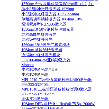
1550nm 台式高集成保偏脉冲光源（1.2μJ）
微小型脉冲光纤激光器 1535nm
小型脉冲光纤激光器 1535/1550nm
单频高功率纳秒激光器 1064nm 10W
泵浦紧凑型Nd:YAG激光器
1550nm10-50W纳秒脉冲激光器
纳秒高能中红外激光
纳秒级中红外激光
1560nm 纳秒激光二极管模块
1064nm 波段纳秒激光器
冷消融中红外激光模块
532/1064nm 2ns亚纳秒激光器
More>>
皮秒脉冲激光器
子分类
皮秒脉冲激光器
​MPL2210 二极管泵浦皮秒被动调Q激光器
266/355/532/1064nm
MPL1510 二极管泵浦皮秒被动调Q激光器
266/355/532/1064nm
固体皮秒激光器
1064nm DFB 皮秒脉冲激光器 75.5ps 200uW
532nm高功率皮秒激光器