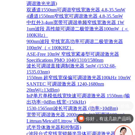
调谐激光光源)
双通道1550nm可调谐窄线宽激光器 4.8-35.5mW
4通道1550nm窄线宽可调谐激光器 4.8-35.5mW
中红外3-4um宽带可调谐单频窄线宽激光器 1W
1um波段 高性能可调谐二极管激光器100mW（＜
100KHz）
900nm波段 窄线宽高功率可调谐二极管激光器
100mW（＜100KHZ）
ASE-Free 10mW 窄线宽紧凑型可调谐激光器
Specifications PMO 1040/1310/1580nm
波长可调谐直接调制激光器 5mW (1532.68-
1535.03nm)
1550nm 超窄线宽保偏可调谐激光器100kHz 10mW
SANTEC 可调谐激光器 1240-1680nm
20mW(≥13dBm)
InP单片单模低线宽快速可调谐激光器 1550nm (输
出功率>0dBm 线宽<150kHz)
1530-1565nm波长可调激光器 (功率>10dBm)
宽带可调谐激光器 2000nm 8mW(可调谐100nm)
你好，有这几款产品吗
Littman/Metcalf/Littrow 可调谐激光系统 Lion (外腔
式半导体激光器和控制器)
c波段台式窄线宽锁频半导体可调谐激光器 1528-