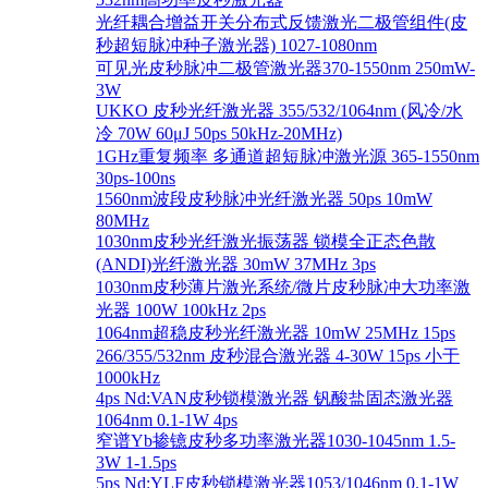
光纤耦合增益开关分布式反馈激光二极管组件(皮
秒超短脉冲种子激光器) 1027-1080nm
可见光皮秒脉冲二极管激光器370-1550nm 250mW-
3W
UKKO 皮秒光纤激光器 355/532/1064nm (风冷/水
冷 70W 60μJ 50ps 50kHz-20MHz)
1GHz重复频率 多通道超短脉冲激光源 365-1550nm
30ps-100ns
1560nm波段皮秒脉冲光纤激光器 50ps 10mW
80MHz
1030nm皮秒光纤激光振荡器 锁模全正态色散
(ANDI)光纤激光器 30mW 37MHz 3ps
1030nm皮秒薄片激光系统/微片皮秒脉冲大功率激
光器 100W 100kHz 2ps
1064nm超稳皮秒光纤激光器 10mW 25MHz 15ps
266/355/532nm 皮秒混合激光器 4-30W 15ps 小于
1000kHz
4ps Nd:VAN皮秒锁模激光器 钒酸盐固态激光器
1064nm 0.1-1W 4ps
窄谱Yb掺镱皮秒多功率激光器1030-1045nm 1.5-
3W 1-1.5ps
5ps Nd:YLF皮秒锁模激光器1053/1046nm 0.1-1W