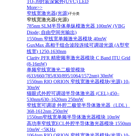
TO-39封装深紫外(UVC) LED
More>>
窄线宽激光器(光源)
子分类
窄线宽激光器(光源)
785nm SLM半导体单纵模激光器 100mW (VBG
Diode; 自由空间光输出)
1550nm 窄线宽单频激光器模块 40mW
GuxMax 高相干组合波段连续可调谐光源 (A型窄
线宽) 1250-1630nm
Clarity PFR 精密频率激光器模块 C Band ITU Grid
(8-16mW)
单频窄线宽激光二极管模块
(633/660/785/830/895/1064/1572nm) 30mW
1550nm RIO ORION 窄线宽激光器模块(光源) 10-
30mW
猫眼式外腔可调谐半导体激光器 (CEL) 450–
530nm/630–1620nm 250mW
窄线宽可调谐 外腔二极管半导体激光器（LDL）
368-1612nm 250mW
1550nm窄线宽单频半导体激光器模块 10mW
高功率窄线宽ECL外腔半导体激光器模块 1550nm
10mW <5KHz
1064nm RIO ORION 窄线宽激光器模块(光源) 10-