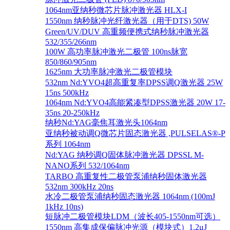
1064nm亚纳秒微芯片脉冲激光器 HLX-I
1550nm 纳秒脉冲光纤激光器（用于DTS) 50W
Green/UV/DUV 高重频便携式纳秒脉冲激光器
532/355/266nm
100W 高功率脉冲激光二极管 100ns脉宽
850/860/905nm
1625nm 大功率脉冲激光二极管模块
532nm Nd:YVO4超高重复率DPSS调Q激光器 25W
15ns 500kHz
1064nm Nd:YVO4高能紧凑型DPSS激光器 20W 17-
35ns 20-250kHz
纳秒Nd:YAG毫焦耳激光头1064nm
亚纳秒被动调Q微芯片固态激光器 ,PULSELAS®-P
系列 1064nm
Nd:YAG 纳秒调Q固体脉冲激光器 DPSSL M-
NANO系列 532/1064nm
TARBO 高重复性二极管泵浦纳秒固体激光器
532nm 300kHz 20ns
水冷二极管泵浦纳秒固态激光器 1064nm (100mJ
1kHz 10ns)
短脉冲二极管模块LDM（波长405-1550nm可选）
1550nm 高集成保偏脉冲光源（模块式）1.2μJ