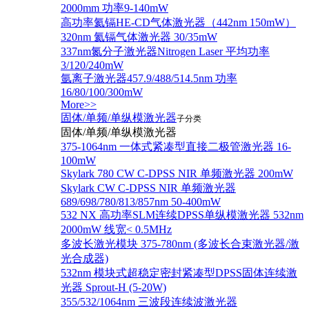
2000mm 功率9-140mW
高功率氦镉HE-CD气体激光器（442nm 150mW）
320nm 氦镉气体激光器 30/35mW
337nm氮分子激光器Nitrogen Laser 平均功率
3/120/240mW
氩离子激光器457.9/488/514.5nm 功率
16/80/100/300mW
More>>
固体/单频/单纵模激光器
子分类
固体/单频/单纵模激光器
375-1064nm 一体式紧凑型直接二极管激光器 16-
100mW
Skylark 780 CW C-DPSS NIR 单频激光器 200mW
Skylark CW C-DPSS NIR 单频激光器
689/698/780/813/857nm 50-400mW
532 NX 高功率SLM连续DPSS单纵模激光器 532nm
2000mW 线宽< 0.5MHz
多波长激光模块 375-780nm (多波长合束激光器/激
光合成器)
532nm 模块式超稳定密封紧凑型DPSS固体连续激
光器 Sprout-H (5-20W)
355/532/1064nm 三波段连续波激光器