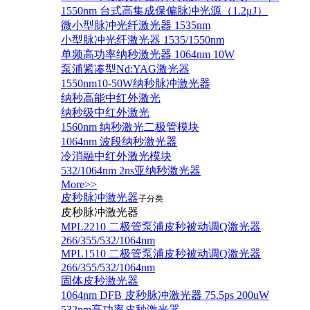
1550nm 台式高集成保偏脉冲光源（1.2μJ）
微小型脉冲光纤激光器 1535nm
小型脉冲光纤激光器 1535/1550nm
单频高功率纳秒激光器 1064nm 10W
泵浦紧凑型Nd:YAG激光器
1550nm10-50W纳秒脉冲激光器
纳秒高能中红外激光
纳秒级中红外激光
1560nm 纳秒激光二极管模块
1064nm 波段纳秒激光器
冷消融中红外激光模块
532/1064nm 2ns亚纳秒激光器
More>>
皮秒脉冲激光器
子分类
皮秒脉冲激光器
​MPL2210 二极管泵浦皮秒被动调Q激光器
266/355/532/1064nm
MPL1510 二极管泵浦皮秒被动调Q激光器
266/355/532/1064nm
固体皮秒激光器
1064nm DFB 皮秒脉冲激光器 75.5ps 200uW
532nm高功率皮秒激光器