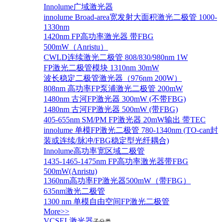
Innolume广域激光器
innolume Broad-area宽发射大面积激光二极管 1000-
1330nm
1420nm FP高功率激光器 带FBG
500mW（Anristu）
CWLD连续激光二极管 808/830/980nm 1W
FP激光二极管模块 1310nm 30mW
波长稳定二极管激光器（976nm 200W）
808nm 高功率FP泵浦激光二极管 200mW
1480nm 古河FP激光器 300mW (不带FBG)
1480nm 古河FP激光器 500mW (带FBG)
405-655nm SM/PM FP激光器 20mW输出 带TEC
innolume 单模FP激光二极管 780-1340nm (TO-can封
装或连续/脉冲/FBG稳定型光纤耦合)
Innolume高功率宽区域二极管
1435-1465-1475nm FP高功率激光器带FBG
500mW(Anristu)
1360nm高功率FP激光器500mW（带FBG）
635nm激光二极管
1300 nm 单模自由空间FP激光二极管
More>>
VCSEL激光器
子分类