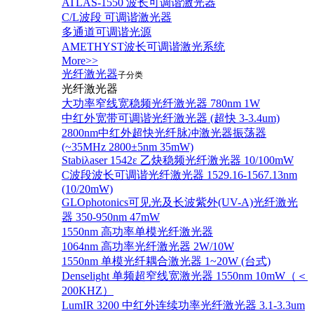
ATLAS-1550 波长可调谐激光器
C/L波段 可调谐激光器
多通道可调谐光源
AMETHYST波长可调谐激光系统
More>>
光纤激光器
子分类
光纤激光器
大功率窄线宽稳频光纤激光器 780nm 1W
中红外宽带可调谐光纤激光器 (超快 3-3.4um)
2800nm中红外超快光纤脉冲激光器振荡器
(~35MHz 2800±5nm 35mW)
Stabiλaser 1542ε 乙炔稳频光纤激光器 10/100mW
C波段波长可调谐光纤激光器 1529.16-1567.13nm
(10/20mW)
GLOphotonics可见光及长波紫外(UV-A)光纤激光
器 350-950nm 47mW
1550nm 高功率单模光纤激光器
1064nm 高功率光纤激光器 2W/10W
1550nm 单模光纤耦合激光器 1~20W (台式)
Denselight 单频超窄线宽激光器 1550nm 10mW（＜
200KHZ）
LumIR 3200 中红外连续功率光纤激光器 3.1-3.3um