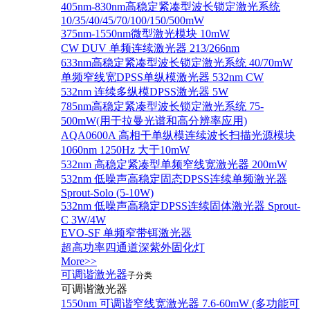
405nm-830nm高稳定紧凑型波长锁定激光系统
10/35/40/45/70/100/150/500mW
375nm-1550nm微型激光模块 10mW
CW DUV 单频连续激光器 213/266nm
633nm高稳定紧凑型波长锁定激光系统 40/70mW
单频窄线宽DPSS单纵模激光器 532nm CW
532nm 连续多纵模DPSS激光器 5W
785nm高稳定紧凑型波长锁定激光系统 75-
500mW(用于拉曼光谱和高分辨率应用)
AQA0600A 高相干单纵模连续波长扫描光源模块
1060nm 1250Hz 大于10mW
532nm 高稳定紧凑型单频窄线宽激光器 200mW
532nm 低噪声高稳定固态DPSS连续单频激光器
Sprout‐Solo (5-10W)
532nm 低噪声高稳定DPSS连续固体激光器 Sprout-
C 3W/4W
EVO-SF 单频窄带铒激光器
超高功率四通道深紫外固化灯
More>>
可调谐激光器
子分类
可调谐激光器
1550nm 可调谐窄线宽激光器 7.6-60mW (多功能可