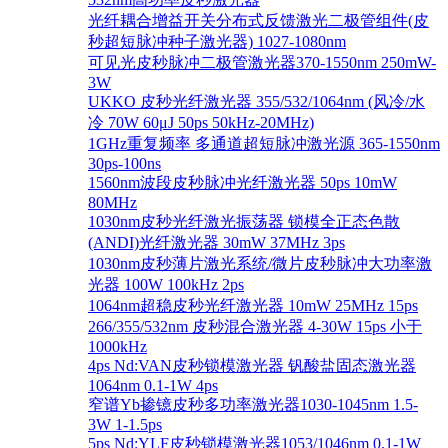
光纤耦合增益开关分布式反馈激光二极管组件(皮
秒超短脉冲种子激光器) 1027-1080nm
可见光皮秒脉冲二极管激光器370-1550nm 250mW-
3W
UKKO 皮秒光纤激光器 355/532/1064nm (风冷/水
冷 70W 60μJ 50ps 50kHz-20MHz)
1GHz重复频率 多通道超短脉冲激光源 365-1550nm
30ps-100ns
1560nm波段皮秒脉冲光纤激光器 50ps 10mW
80MHz
1030nm皮秒光纤激光振荡器 锁模全正态色散
(ANDI)光纤激光器 30mW 37MHz 3ps
1030nm皮秒薄片激光系统/微片皮秒脉冲大功率激
光器 100W 100kHz 2ps
1064nm超稳皮秒光纤激光器 10mW 25MHz 15ps
266/355/532nm 皮秒混合激光器 4-30W 15ps 小于
1000kHz
4ps Nd:VAN皮秒锁模激光器 钒酸盐固态激光器
1064nm 0.1-1W 4ps
窄谱Yb掺镱皮秒多功率激光器1030-1045nm 1.5-
3W 1-1.5ps
5ps Nd:YLF皮秒锁模激光器1053/1046nm 0.1-1W