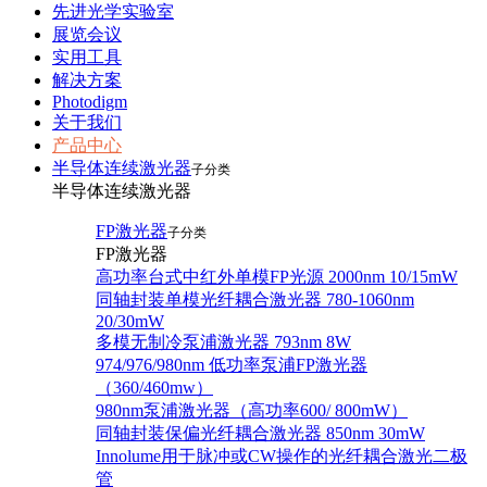
先进光学实验室
展览会议
实用工具
解决方案
Photodigm
关于我们
产品中心
半导体连续激光器
子分类
半导体连续激光器
FP激光器
子分类
FP激光器
高功率台式中红外单模FP光源 2000nm 10/15mW
同轴封装单模光纤耦合激光器 780-1060nm
20/30mW
多模无制冷泵浦激光器 793nm 8W
974/976/980nm 低功率泵浦FP激光器
（360/460mw）
980nm泵浦激光器（高功率600/ 800mW）
同轴封装保偏光纤耦合激光器 850nm 30mW
Innolume用于脉冲或CW操作的光纤耦合激光二极
管