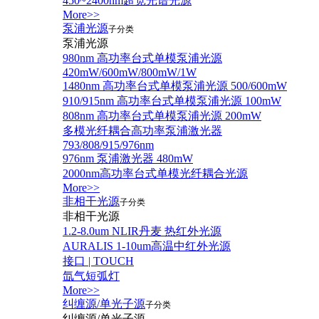
450~2400nm超宽光谱光源
More>>
泵浦光源
子分类
泵浦光源
980nm 高功率台式单模泵浦光源
420mW/600mW/800mW/1W
1480nm 高功率台式单模泵浦光源 500/600mW
910/915nm 高功率台式单模泵浦光源 100mW
808nm 高功率台式单模泵浦光源 200mW
多模光纤耦合高功率泵浦激光器
793/808/915/976nm
976nm 泵浦激光器 480mW
2000nm高功率台式单模光纤耦合光源
More>>
非相干光源
子分类
非相干光源
1.2-8.0um NLIR丹麦 热红外光源
AURALIS 1-10um高温中红外光源
接口 | TOUCH
氙气短弧灯
More>>
纠缠源/单光子源
子分类
纠缠源/单光子源