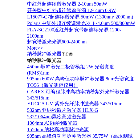
中红外超连续谱激光器 2-10um 50mW
开关型中红外超连续谱光源 1.9-4um 0.9W
L15077-C7超连续谱光源 50mW (1300nm~2000nm)
Polaris 中红外超连续谱激光器 1~4.6um 500/800mW
FLA-SC2100近红外超宽带超连续光源 1200-
2100nm
超宽谱激光光源600-2400nm
More>>
纳秒脉冲激光器
子分类
纳秒脉冲激光器
450nm脉冲激光二极管模组 2W 光谱宽度
(RMS)1nm
905nm 600W 高峰值功率脉冲激光器 8nm光谱宽度
TO56（激光测距仪用）
CAREX 可编程脉冲高功率纳秒紫外光纤激光器
343/515nm
YUCCA UV 紫外光纤脉冲激光器 343/515nm
532nm 亚纳秒微片激光器 HLX-G
532/1064nm风冷高频激光器
1064nm风冷纳秒激光器
1550nm 纳秒高功率脉冲光源
905nm 高峰值功率脉冲激光器 35/75W（高压测试