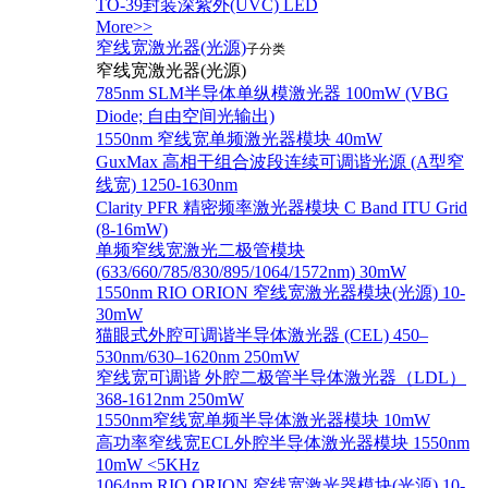
TO-39封装深紫外(UVC) LED
More>>
窄线宽激光器(光源)
子分类
窄线宽激光器(光源)
785nm SLM半导体单纵模激光器 100mW (VBG
Diode; 自由空间光输出)
1550nm 窄线宽单频激光器模块 40mW
GuxMax 高相干组合波段连续可调谐光源 (A型窄
线宽) 1250-1630nm
Clarity PFR 精密频率激光器模块 C Band ITU Grid
(8-16mW)
单频窄线宽激光二极管模块
(633/660/785/830/895/1064/1572nm) 30mW
1550nm RIO ORION 窄线宽激光器模块(光源) 10-
30mW
猫眼式外腔可调谐半导体激光器 (CEL) 450–
530nm/630–1620nm 250mW
窄线宽可调谐 外腔二极管半导体激光器（LDL）
368-1612nm 250mW
1550nm窄线宽单频半导体激光器模块 10mW
高功率窄线宽ECL外腔半导体激光器模块 1550nm
10mW <5KHz
1064nm RIO ORION 窄线宽激光器模块(光源) 10-