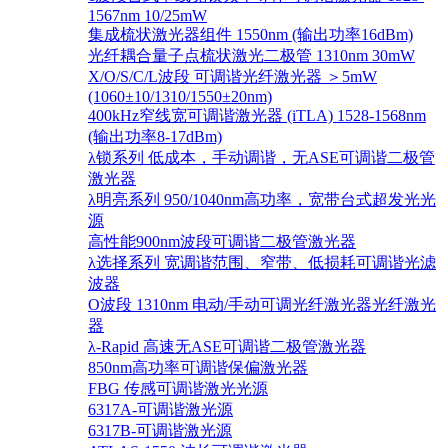
1567nm 10/25mW
集成梳状激光器组件 1550nm (输出功率16dBm)
光纤耦合量子点梳状激光二极管 1310nm 30mW
X/O/S/C/L波段 可调谐光纤激光器 ＞5mW
(1060±10/1310/1550±20nm)
400kHz窄线宽可调谐激光器 (iTLA) 1528-1568nm
(输出功率8-17dBm)
λ锁系列 低成本，手动调谐，无ASE可调谐二极管
激光器
λ明亮系列 950/1040nm高功率，宽带台式超发光光
源
高性能900nm波段可调谐二极管激光器
λ选择系列 宽调谐范围、窄带、低损耗可调谐光滤
波器
O波段 1310nm 电动/手动可调光纤激光器光纤激光
器
λ-Rapid 高速无ASE可调谐二极管激光器
850nm高功率可调谐保偏激光器
FBG 传感可调谐激光光源
6317A-可调谐激光源
6317B-可调谐激光源