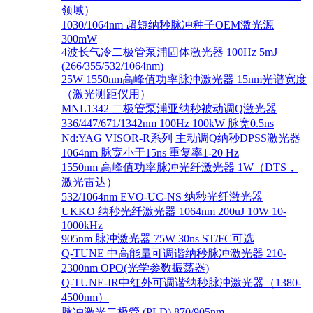
领域）
1030/1064nm 超短纳秒脉冲种子OEM激光源
300mW
4波长气冷二极管泵浦固体激光器 100Hz 5mJ
(266/355/532/1064nm)
25W 1550nm高峰值功率脉冲激光器 15nm光谱宽度
（激光测距仪用）
MNL1342 二极管泵浦亚纳秒被动调Q激光器
336/447/671/1342nm 100Hz 100kW 脉宽0.5ns
Nd:YAG VISOR-R系列 主动调Q纳秒DPSS激光器
1064nm 脉宽小于15ns 重复率1-20 Hz
1550nm 高峰值功率脉冲光纤激光器 1W（DTS，
激光雷达）
532/1064nm EVO-UC-NS 纳秒光纤激光器
UKKO 纳秒光纤激光器 1064nm 200uJ 10W 10-
1000kHz
905nm 脉冲激光器 75W 30ns ST/FC可选
Q-TUNE 中高能量可调谐纳秒脉冲激光器 210-
2300nm OPO(光学参数振荡器)
Q-TUNE-IR中红外可调谐纳秒脉冲激光器（1380-
4500nm）
脉冲激光二极管 (PLD) 870/905nm