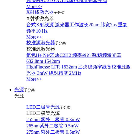
超快MHz 3D OCT成像扫频激光器光源
More>>
X射线激光器
子分类
X射线激光器
台式X射线源 激光器工作波长20nm 脉宽7ns 重复
频率10 Hz
More>>
校准源激光器
子分类
校准源激光器
氦氖He-Ne/乙炔C2H2 频率校准源/稳频激光器
632.8nm 1542nm
HighFinesse LFR 1532nm 乙炔稳频窄线宽校准源激
光器 3mW 绝对精度 2MHz
More>>
光源
子分类
光源
LED二极管光源
子分类
LED二极管光源
255nm 紫外二极管 0.3mW
265nm紫外二极管 0.5mW
275nm 紫外二极管 0.5mW