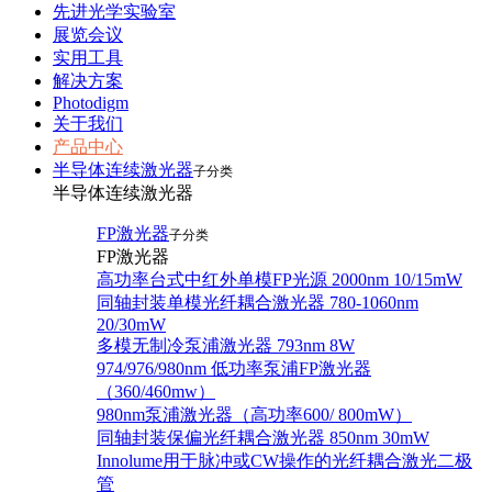
先进光学实验室
展览会议
实用工具
解决方案
Photodigm
关于我们
产品中心
半导体连续激光器
子分类
半导体连续激光器
FP激光器
子分类
FP激光器
高功率台式中红外单模FP光源 2000nm 10/15mW
同轴封装单模光纤耦合激光器 780-1060nm
20/30mW
多模无制冷泵浦激光器 793nm 8W
974/976/980nm 低功率泵浦FP激光器
（360/460mw）
980nm泵浦激光器（高功率600/ 800mW）
同轴封装保偏光纤耦合激光器 850nm 30mW
Innolume用于脉冲或CW操作的光纤耦合激光二极
管