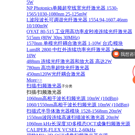
5W
NP Photonics单频超窄线宽光纤激光器 1530-
1565/1030-1080nm 25-125mW
L波段波长可调谐光纤激光器 1554.94-1607.46nm
10/100mW
OYAT 80-515 工业用高功率皮秒准连续光纤激光器
515nm (80W 30ps 30MHz)
1570nm 单模光纤耦合激光器 1-10W 台式/模块
LumIR 2800 中红外连续功率光纤激光器 2.8um
我想咨
10W
488nm 连续光纤激光器和放大器 高达2W
780nm 高功率超快光纤激光器
450nm120W光纤耦合激光器
More>>
扫描/扫频激光器
子分类
扫描/扫频激光器
1060nm高相干波长扫频光源 10mW (10dBm)
1060/1550nm高相干波长扫频光源 10mW (10dBm)
扫描式半导体激光器模块 1528-1568nm 20mW
1550nm波段连续高速扫描波长激光器 20mW
1060nm kHz长深度3D多模态OCT成像扫频激光源
CALIPER-FLEX VCSEL 2-60kHz