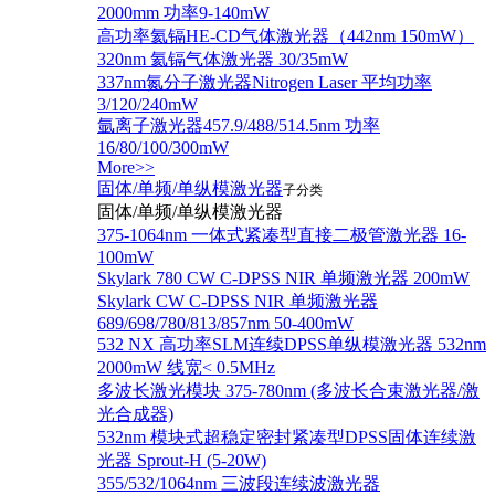
2000mm 功率9-140mW
高功率氦镉HE-CD气体激光器（442nm 150mW）
320nm 氦镉气体激光器 30/35mW
337nm氮分子激光器Nitrogen Laser 平均功率
3/120/240mW
氩离子激光器457.9/488/514.5nm 功率
16/80/100/300mW
More>>
固体/单频/单纵模激光器
子分类
固体/单频/单纵模激光器
375-1064nm 一体式紧凑型直接二极管激光器 16-
100mW
Skylark 780 CW C-DPSS NIR 单频激光器 200mW
Skylark CW C-DPSS NIR 单频激光器
689/698/780/813/857nm 50-400mW
532 NX 高功率SLM连续DPSS单纵模激光器 532nm
2000mW 线宽< 0.5MHz
多波长激光模块 375-780nm (多波长合束激光器/激
光合成器)
532nm 模块式超稳定密封紧凑型DPSS固体连续激
光器 Sprout-H (5-20W)
355/532/1064nm 三波段连续波激光器