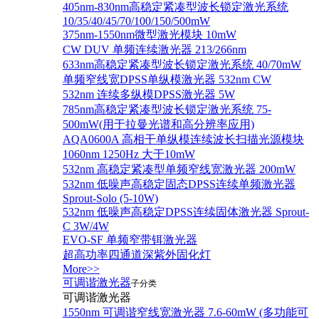
405nm-830nm高稳定紧凑型波长锁定激光系统
10/35/40/45/70/100/150/500mW
375nm-1550nm微型激光模块 10mW
CW DUV 单频连续激光器 213/266nm
633nm高稳定紧凑型波长锁定激光系统 40/70mW
单频窄线宽DPSS单纵模激光器 532nm CW
532nm 连续多纵模DPSS激光器 5W
785nm高稳定紧凑型波长锁定激光系统 75-
500mW(用于拉曼光谱和高分辨率应用)
AQA0600A 高相干单纵模连续波长扫描光源模块
1060nm 1250Hz 大于10mW
532nm 高稳定紧凑型单频窄线宽激光器 200mW
532nm 低噪声高稳定固态DPSS连续单频激光器
Sprout‐Solo (5-10W)
532nm 低噪声高稳定DPSS连续固体激光器 Sprout-
C 3W/4W
EVO-SF 单频窄带铒激光器
超高功率四通道深紫外固化灯
More>>
可调谐激光器
子分类
可调谐激光器
1550nm 可调谐窄线宽激光器 7.6-60mW (多功能可