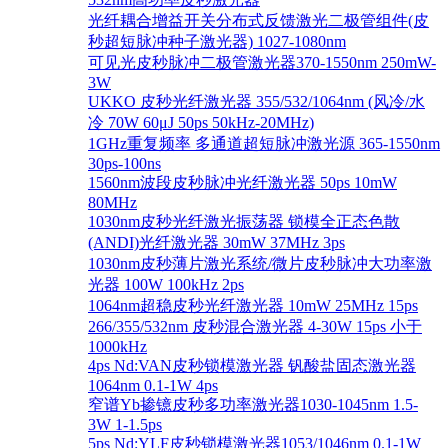
光纤耦合增益开关分布式反馈激光二极管组件(皮
秒超短脉冲种子激光器) 1027-1080nm
可见光皮秒脉冲二极管激光器370-1550nm 250mW-
3W
UKKO 皮秒光纤激光器 355/532/1064nm (风冷/水
冷 70W 60μJ 50ps 50kHz-20MHz)
1GHz重复频率 多通道超短脉冲激光源 365-1550nm
30ps-100ns
1560nm波段皮秒脉冲光纤激光器 50ps 10mW
80MHz
1030nm皮秒光纤激光振荡器 锁模全正态色散
(ANDI)光纤激光器 30mW 37MHz 3ps
1030nm皮秒薄片激光系统/微片皮秒脉冲大功率激
光器 100W 100kHz 2ps
1064nm超稳皮秒光纤激光器 10mW 25MHz 15ps
266/355/532nm 皮秒混合激光器 4-30W 15ps 小于
1000kHz
4ps Nd:VAN皮秒锁模激光器 钒酸盐固态激光器
1064nm 0.1-1W 4ps
窄谱Yb掺镱皮秒多功率激光器1030-1045nm 1.5-
3W 1-1.5ps
5ps Nd:YLF皮秒锁模激光器1053/1046nm 0.1-1W