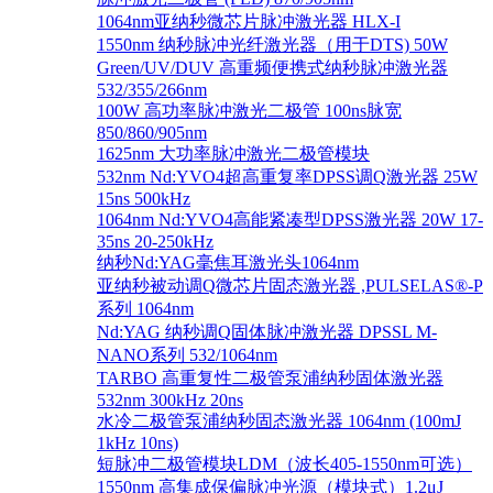
1064nm亚纳秒微芯片脉冲激光器 HLX-I
1550nm 纳秒脉冲光纤激光器（用于DTS) 50W
Green/UV/DUV 高重频便携式纳秒脉冲激光器
532/355/266nm
100W 高功率脉冲激光二极管 100ns脉宽
850/860/905nm
1625nm 大功率脉冲激光二极管模块
532nm Nd:YVO4超高重复率DPSS调Q激光器 25W
15ns 500kHz
1064nm Nd:YVO4高能紧凑型DPSS激光器 20W 17-
35ns 20-250kHz
纳秒Nd:YAG毫焦耳激光头1064nm
亚纳秒被动调Q微芯片固态激光器 ,PULSELAS®-P
系列 1064nm
Nd:YAG 纳秒调Q固体脉冲激光器 DPSSL M-
NANO系列 532/1064nm
TARBO 高重复性二极管泵浦纳秒固体激光器
532nm 300kHz 20ns
水冷二极管泵浦纳秒固态激光器 1064nm (100mJ
1kHz 10ns)
短脉冲二极管模块LDM（波长405-1550nm可选）
1550nm 高集成保偏脉冲光源（模块式）1.2μJ