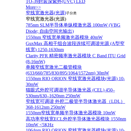
TO-39封装深紫外(UVC) LED
More>>
窄线宽激光器(光源)
子分类
窄线宽激光器(光源)
785nm SLM半导体单纵模激光器 100mW (VBG
Diode; 自由空间光输出)
1550nm 窄线宽单频激光器模块 40mW
GuxMax 高相干组合波段连续可调谐光源 (A型窄
线宽) 1250-1630nm
Clarity PFR 精密频率激光器模块 C Band ITU Grid
(8-16mW)
单频窄线宽激光二极管模块
(633/660/785/830/895/1064/1572nm) 30mW
1550nm RIO ORION 窄线宽激光器模块(光源) 10-
30mW
猫眼式外腔可调谐半导体激光器 (CEL) 450–
530nm/630–1620nm 250mW
窄线宽可调谐 外腔二极管半导体激光器（LDL）
368-1612nm 250mW
1550nm窄线宽单频半导体激光器模块 10mW
高功率窄线宽ECL外腔半导体激光器模块 1550nm
10mW <5KHz
1064nm RIO ORION 窄线宽激光器模块(光源) 10-