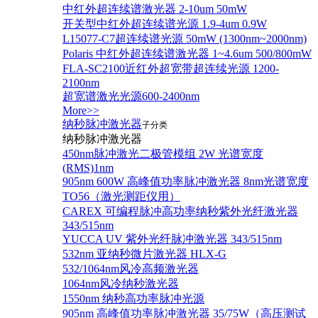
中红外超连续谱激光器 2-10um 50mW
开关型中红外超连续谱光源 1.9-4um 0.9W
L15077-C7超连续谱光源 50mW (1300nm~2000nm)
Polaris 中红外超连续谱激光器 1~4.6um 500/800mW
FLA-SC2100近红外超宽带超连续光源 1200-
2100nm
超宽谱激光光源600-2400nm
More>>
纳秒脉冲激光器
子分类
纳秒脉冲激光器
450nm脉冲激光二极管模组 2W 光谱宽度
(RMS)1nm
905nm 600W 高峰值功率脉冲激光器 8nm光谱宽度
TO56（激光测距仪用）
CAREX 可编程脉冲高功率纳秒紫外光纤激光器
343/515nm
YUCCA UV 紫外光纤脉冲激光器 343/515nm
532nm 亚纳秒微片激光器 HLX-G
532/1064nm风冷高频激光器
1064nm风冷纳秒激光器
1550nm 纳秒高功率脉冲光源
905nm 高峰值功率脉冲激光器 35/75W（高压测试