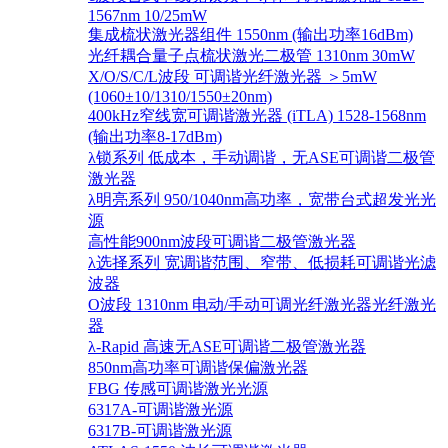
1567nm 10/25mW
集成梳状激光器组件 1550nm (输出功率16dBm)
光纤耦合量子点梳状激光二极管 1310nm 30mW
X/O/S/C/L波段 可调谐光纤激光器 ＞5mW
(1060±10/1310/1550±20nm)
400kHz窄线宽可调谐激光器 (iTLA) 1528-1568nm
(输出功率8-17dBm)
λ锁系列 低成本，手动调谐，无ASE可调谐二极管
激光器
λ明亮系列 950/1040nm高功率，宽带台式超发光光
源
高性能900nm波段可调谐二极管激光器
λ选择系列 宽调谐范围、窄带、低损耗可调谐光滤
波器
O波段 1310nm 电动/手动可调光纤激光器光纤激光
器
λ-Rapid 高速无ASE可调谐二极管激光器
850nm高功率可调谐保偏激光器
FBG 传感可调谐激光光源
6317A-可调谐激光源
6317B-可调谐激光源