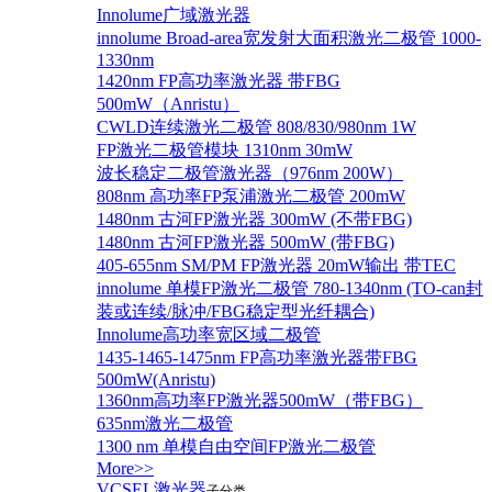
Innolume广域激光器
innolume Broad-area宽发射大面积激光二极管 1000-
1330nm
1420nm FP高功率激光器 带FBG
500mW（Anristu）
CWLD连续激光二极管 808/830/980nm 1W
FP激光二极管模块 1310nm 30mW
波长稳定二极管激光器（976nm 200W）
808nm 高功率FP泵浦激光二极管 200mW
1480nm 古河FP激光器 300mW (不带FBG)
1480nm 古河FP激光器 500mW (带FBG)
405-655nm SM/PM FP激光器 20mW输出 带TEC
innolume 单模FP激光二极管 780-1340nm (TO-can封
装或连续/脉冲/FBG稳定型光纤耦合)
Innolume高功率宽区域二极管
1435-1465-1475nm FP高功率激光器带FBG
500mW(Anristu)
1360nm高功率FP激光器500mW（带FBG）
635nm激光二极管
1300 nm 单模自由空间FP激光二极管
More>>
VCSEL激光器
子分类