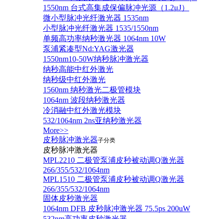
1550nm 台式高集成保偏脉冲光源（1.2μJ）
微小型脉冲光纤激光器 1535nm
小型脉冲光纤激光器 1535/1550nm
单频高功率纳秒激光器 1064nm 10W
泵浦紧凑型Nd:YAG激光器
1550nm10-50W纳秒脉冲激光器
纳秒高能中红外激光
纳秒级中红外激光
1560nm 纳秒激光二极管模块
1064nm 波段纳秒激光器
冷消融中红外激光模块
532/1064nm 2ns亚纳秒激光器
More>>
皮秒脉冲激光器
子分类
皮秒脉冲激光器
​MPL2210 二极管泵浦皮秒被动调Q激光器
266/355/532/1064nm
MPL1510 二极管泵浦皮秒被动调Q激光器
266/355/532/1064nm
固体皮秒激光器
1064nm DFB 皮秒脉冲激光器 75.5ps 200uW
532nm高功率皮秒激光器