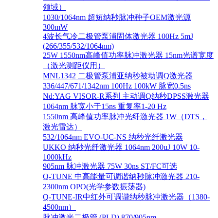
领域）
1030/1064nm 超短纳秒脉冲种子OEM激光源
300mW
4波长气冷二极管泵浦固体激光器 100Hz 5mJ
(266/355/532/1064nm)
25W 1550nm高峰值功率脉冲激光器 15nm光谱宽度
（激光测距仪用）
MNL1342 二极管泵浦亚纳秒被动调Q激光器
336/447/671/1342nm 100Hz 100kW 脉宽0.5ns
Nd:YAG VISOR-R系列 主动调Q纳秒DPSS激光器
1064nm 脉宽小于15ns 重复率1-20 Hz
1550nm 高峰值功率脉冲光纤激光器 1W（DTS，
激光雷达）
532/1064nm EVO-UC-NS 纳秒光纤激光器
UKKO 纳秒光纤激光器 1064nm 200uJ 10W 10-
1000kHz
905nm 脉冲激光器 75W 30ns ST/FC可选
Q-TUNE 中高能量可调谐纳秒脉冲激光器 210-
2300nm OPO(光学参数振荡器)
Q-TUNE-IR中红外可调谐纳秒脉冲激光器（1380-
4500nm）
脉冲激光二极管 (PLD) 870/905nm