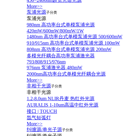
450~2400nm超宽光谱光源
More>>
泵浦光源
子分类
泵浦光源
980nm 高功率台式单模泵浦光源
420mW/600mW/800mW/1W
1480nm 高功率台式单模泵浦光源 500/600mW
910/915nm 高功率台式单模泵浦光源 100mW
808nm 高功率台式单模泵浦光源 200mW
多模光纤耦合高功率泵浦激光器
793/808/915/976nm
976nm 泵浦激光器 480mW
2000nm高功率台式单模光纤耦合光源
More>>
非相干光源
子分类
非相干光源
1.2-8.0um NLIR丹麦 热红外光源
AURALIS 1-10um高温中红外光源
接口 | TOUCH
氙气短弧灯
More>>
纠缠源/单光子源
子分类
纠缠源/单光子源