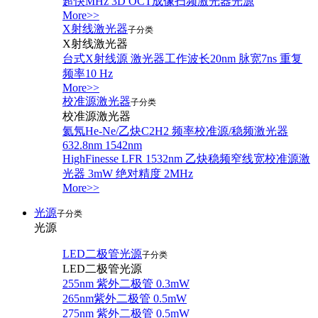
超快MHz 3D OCT成像扫频激光器光源
More>>
X射线激光器
子分类
X射线激光器
台式X射线源 激光器工作波长20nm 脉宽7ns 重复
频率10 Hz
More>>
校准源激光器
子分类
校准源激光器
氦氖He-Ne/乙炔C2H2 频率校准源/稳频激光器
632.8nm 1542nm
HighFinesse LFR 1532nm 乙炔稳频窄线宽校准源激
光器 3mW 绝对精度 2MHz
More>>
光源
子分类
光源
LED二极管光源
子分类
LED二极管光源
255nm 紫外二极管 0.3mW
265nm紫外二极管 0.5mW
275nm 紫外二极管 0.5mW