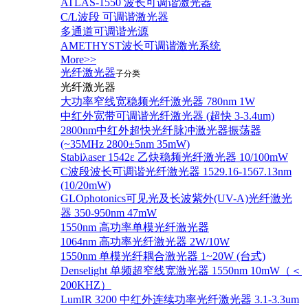
ATLAS-1550 波长可调谐激光器
C/L波段 可调谐激光器
多通道可调谐光源
AMETHYST波长可调谐激光系统
More>>
光纤激光器
子分类
光纤激光器
大功率窄线宽稳频光纤激光器 780nm 1W
中红外宽带可调谐光纤激光器 (超快 3-3.4um)
2800nm中红外超快光纤脉冲激光器振荡器
(~35MHz 2800±5nm 35mW)
Stabiλaser 1542ε 乙炔稳频光纤激光器 10/100mW
C波段波长可调谐光纤激光器 1529.16-1567.13nm
(10/20mW)
GLOphotonics可见光及长波紫外(UV-A)光纤激光
器 350-950nm 47mW
1550nm 高功率单模光纤激光器
1064nm 高功率光纤激光器 2W/10W
1550nm 单模光纤耦合激光器 1~20W (台式)
Denselight 单频超窄线宽激光器 1550nm 10mW（＜
200KHZ）
LumIR 3200 中红外连续功率光纤激光器 3.1-3.3um