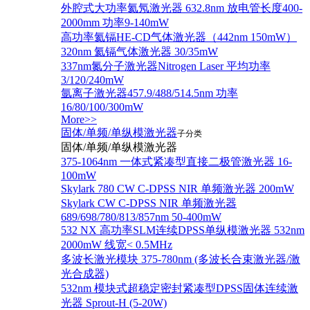
外腔式大功率氦氖激光器 632.8nm 放电管长度400-
2000mm 功率9-140mW
高功率氦镉HE-CD气体激光器（442nm 150mW）
320nm 氦镉气体激光器 30/35mW
337nm氮分子激光器Nitrogen Laser 平均功率
3/120/240mW
氩离子激光器457.9/488/514.5nm 功率
16/80/100/300mW
More>>
固体/单频/单纵模激光器
子分类
固体/单频/单纵模激光器
375-1064nm 一体式紧凑型直接二极管激光器 16-
100mW
Skylark 780 CW C-DPSS NIR 单频激光器 200mW
Skylark CW C-DPSS NIR 单频激光器
689/698/780/813/857nm 50-400mW
532 NX 高功率SLM连续DPSS单纵模激光器 532nm
2000mW 线宽< 0.5MHz
多波长激光模块 375-780nm (多波长合束激光器/激
光合成器)
532nm 模块式超稳定密封紧凑型DPSS固体连续激
光器 Sprout-H (5-20W)