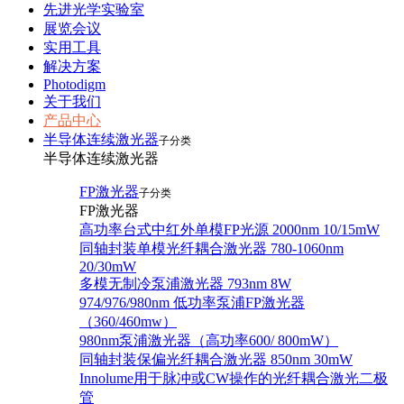
先进光学实验室
展览会议
实用工具
解决方案
Photodigm
关于我们
产品中心
半导体连续激光器
子分类
半导体连续激光器
FP激光器
子分类
FP激光器
高功率台式中红外单模FP光源 2000nm 10/15mW
同轴封装单模光纤耦合激光器 780-1060nm
20/30mW
多模无制冷泵浦激光器 793nm 8W
974/976/980nm 低功率泵浦FP激光器
（360/460mw）
980nm泵浦激光器（高功率600/ 800mW）
同轴封装保偏光纤耦合激光器 850nm 30mW
Innolume用于脉冲或CW操作的光纤耦合激光二极
管