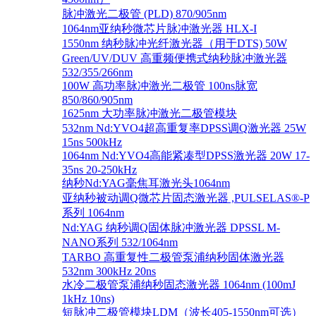
脉冲激光二极管 (PLD) 870/905nm
1064nm亚纳秒微芯片脉冲激光器 HLX-I
1550nm 纳秒脉冲光纤激光器（用于DTS) 50W
Green/UV/DUV 高重频便携式纳秒脉冲激光器
532/355/266nm
100W 高功率脉冲激光二极管 100ns脉宽
850/860/905nm
1625nm 大功率脉冲激光二极管模块
532nm Nd:YVO4超高重复率DPSS调Q激光器 25W
15ns 500kHz
1064nm Nd:YVO4高能紧凑型DPSS激光器 20W 17-
35ns 20-250kHz
纳秒Nd:YAG毫焦耳激光头1064nm
亚纳秒被动调Q微芯片固态激光器 ,PULSELAS®-P
系列 1064nm
Nd:YAG 纳秒调Q固体脉冲激光器 DPSSL M-
NANO系列 532/1064nm
TARBO 高重复性二极管泵浦纳秒固体激光器
532nm 300kHz 20ns
水冷二极管泵浦纳秒固态激光器 1064nm (100mJ
1kHz 10ns)
短脉冲二极管模块LDM（波长405-1550nm可选）