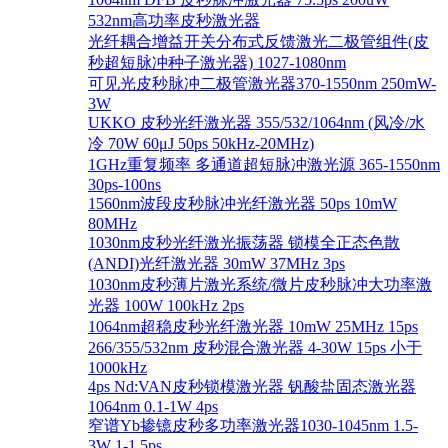
532nm高功率皮秒激光器
光纤耦合增益开关分布式反馈激光二极管组件(皮
秒超短脉冲种子激光器) 1027-1080nm
可见光皮秒脉冲二极管激光器370-1550nm 250mW-
3W
UKKO 皮秒光纤激光器 355/532/1064nm (风冷/水
冷 70W 60μJ 50ps 50kHz-20MHz)
1GHz重复频率 多通道超短脉冲激光源 365-1550nm
30ps-100ns
1560nm波段皮秒脉冲光纤激光器 50ps 10mW
80MHz
1030nm皮秒光纤激光振荡器 锁模全正态色散
(ANDI)光纤激光器 30mW 37MHz 3ps
1030nm皮秒薄片激光系统/微片皮秒脉冲大功率激
光器 100W 100kHz 2ps
1064nm超稳皮秒光纤激光器 10mW 25MHz 15ps
266/355/532nm 皮秒混合激光器 4-30W 15ps 小于
1000kHz
4ps Nd:VAN皮秒锁模激光器 钒酸盐固态激光器
1064nm 0.1-1W 4ps
窄谱Yb掺镱皮秒多功率激光器1030-1045nm 1.5-
3W 1-1.5ps