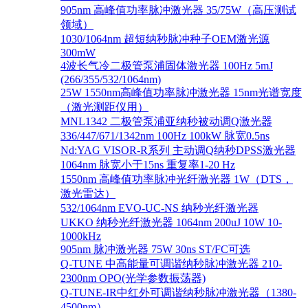
905nm 高峰值功率脉冲激光器 35/75W（高压测试
领域）
1030/1064nm 超短纳秒脉冲种子OEM激光源
300mW
4波长气冷二极管泵浦固体激光器 100Hz 5mJ
(266/355/532/1064nm)
25W 1550nm高峰值功率脉冲激光器 15nm光谱宽度
（激光测距仪用）
MNL1342 二极管泵浦亚纳秒被动调Q激光器
336/447/671/1342nm 100Hz 100kW 脉宽0.5ns
Nd:YAG VISOR-R系列 主动调Q纳秒DPSS激光器
1064nm 脉宽小于15ns 重复率1-20 Hz
1550nm 高峰值功率脉冲光纤激光器 1W（DTS，
激光雷达）
532/1064nm EVO-UC-NS 纳秒光纤激光器
UKKO 纳秒光纤激光器 1064nm 200uJ 10W 10-
1000kHz
905nm 脉冲激光器 75W 30ns ST/FC可选
Q-TUNE 中高能量可调谐纳秒脉冲激光器 210-
2300nm OPO(光学参数振荡器)
Q-TUNE-IR中红外可调谐纳秒脉冲激光器（1380-
4500nm）