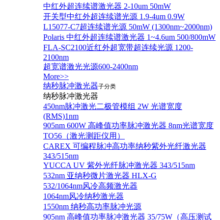
中红外超连续谱激光器 2-10um 50mW
开关型中红外超连续谱光源 1.9-4um 0.9W
L15077-C7超连续谱光源 50mW (1300nm~2000nm)
Polaris 中红外超连续谱激光器 1~4.6um 500/800mW
FLA-SC2100近红外超宽带超连续光源 1200-
2100nm
超宽谱激光光源600-2400nm
More>>
纳秒脉冲激光器
子分类
纳秒脉冲激光器
450nm脉冲激光二极管模组 2W 光谱宽度
(RMS)1nm
905nm 600W 高峰值功率脉冲激光器 8nm光谱宽度
TO56（激光测距仪用）
CAREX 可编程脉冲高功率纳秒紫外光纤激光器
343/515nm
YUCCA UV 紫外光纤脉冲激光器 343/515nm
532nm 亚纳秒微片激光器 HLX-G
532/1064nm风冷高频激光器
1064nm风冷纳秒激光器
1550nm 纳秒高功率脉冲光源
905nm 高峰值功率脉冲激光器 35/75W（高压测试