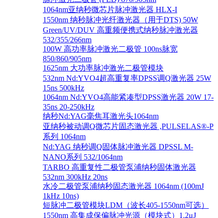
1064nm亚纳秒微芯片脉冲激光器 HLX-I
1550nm 纳秒脉冲光纤激光器（用于DTS) 50W
Green/UV/DUV 高重频便携式纳秒脉冲激光器
532/355/266nm
100W 高功率脉冲激光二极管 100ns脉宽
850/860/905nm
1625nm 大功率脉冲激光二极管模块
532nm Nd:YVO4超高重复率DPSS调Q激光器 25W
15ns 500kHz
1064nm Nd:YVO4高能紧凑型DPSS激光器 20W 17-
35ns 20-250kHz
纳秒Nd:YAG毫焦耳激光头1064nm
亚纳秒被动调Q微芯片固态激光器 ,PULSELAS®-P
系列 1064nm
Nd:YAG 纳秒调Q固体脉冲激光器 DPSSL M-
NANO系列 532/1064nm
TARBO 高重复性二极管泵浦纳秒固体激光器
532nm 300kHz 20ns
水冷二极管泵浦纳秒固态激光器 1064nm (100mJ
1kHz 10ns)
短脉冲二极管模块LDM（波长405-1550nm可选）
1550nm 高集成保偏脉冲光源（模块式）1.2μJ