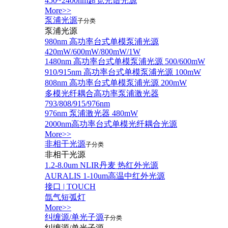
450~2400nm超宽光谱光源
More>>
泵浦光源
子分类
泵浦光源
980nm 高功率台式单模泵浦光源
420mW/600mW/800mW/1W
1480nm 高功率台式单模泵浦光源 500/600mW
910/915nm 高功率台式单模泵浦光源 100mW
808nm 高功率台式单模泵浦光源 200mW
多模光纤耦合高功率泵浦激光器
793/808/915/976nm
976nm 泵浦激光器 480mW
2000nm高功率台式单模光纤耦合光源
More>>
非相干光源
子分类
非相干光源
1.2-8.0um NLIR丹麦 热红外光源
AURALIS 1-10um高温中红外光源
接口 | TOUCH
氙气短弧灯
More>>
纠缠源/单光子源
子分类
纠缠源/单光子源