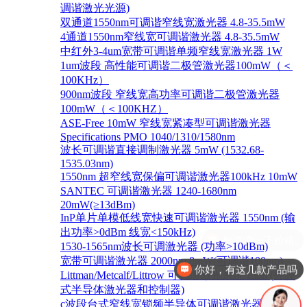
调谐激光光源)
双通道1550nm可调谐窄线宽激光器 4.8-35.5mW
4通道1550nm窄线宽可调谐激光器 4.8-35.5mW
中红外3-4um宽带可调谐单频窄线宽激光器 1W
1um波段 高性能可调谐二极管激光器100mW（＜
100KHz）
900nm波段 窄线宽高功率可调谐二极管激光器
100mW（＜100KHZ）
ASE-Free 10mW 窄线宽紧凑型可调谐激光器
Specifications PMO 1040/1310/1580nm
波长可调谐直接调制激光器 5mW (1532.68-
1535.03nm)
1550nm 超窄线宽保偏可调谐激光器100kHz 10mW
SANTEC 可调谐激光器 1240-1680nm
20mW(≥13dBm)
InP单片单模低线宽快速可调谐激光器 1550nm (输
出功率>0dBm 线宽<150kHz)
1530-1565nm波长可调激光器 (功率>10dBm)
宽带可调谐激光器 2000nm 8mW(可调谐100nm)
你好，有这几款产品吗
Littman/Metcalf/Littrow 可调谐激光系统 Lion (外腔
式半导体激光器和控制器)
c波段台式窄线宽锁频半导体可调谐激光器 1528-