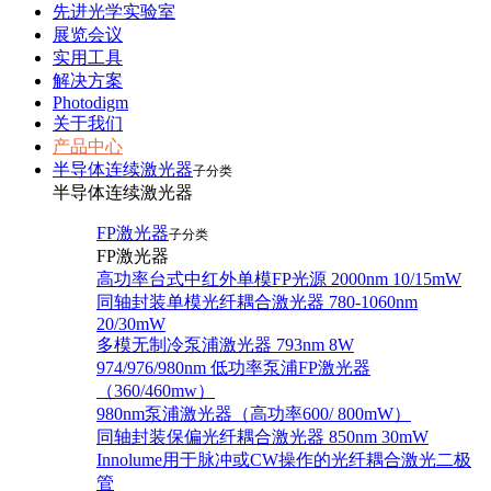
先进光学实验室
展览会议
实用工具
解决方案
Photodigm
关于我们
产品中心
半导体连续激光器
子分类
半导体连续激光器
FP激光器
子分类
FP激光器
高功率台式中红外单模FP光源 2000nm 10/15mW
同轴封装单模光纤耦合激光器 780-1060nm
20/30mW
多模无制冷泵浦激光器 793nm 8W
974/976/980nm 低功率泵浦FP激光器
（360/460mw）
980nm泵浦激光器（高功率600/ 800mW）
同轴封装保偏光纤耦合激光器 850nm 30mW
Innolume用于脉冲或CW操作的光纤耦合激光二极
管