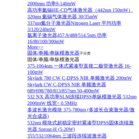
2000mm 功率9-140mW
高功率氦镉HE-CD气体激光器（442nm 150mW）
320nm 氦镉气体激光器 30/35mW
337nm氮分子激光器Nitrogen Laser 平均功率
3/120/240mW
氩离子激光器457.9/488/514.5nm 功率
16/80/100/300mW
More>>
固体/单频/单纵模激光器
子分类
固体/单频/单纵模激光器
375-1064nm 一体式紧凑型直接二极管激光器 16-
100mW
Skylark 780 CW C-DPSS NIR 单频激光器 200mW
Skylark CW C-DPSS NIR 单频激光器
689/698/780/813/857nm 50-400mW
532 NX 高功率SLM连续DPSS单纵模激光器 532nm
2000mW 线宽< 0.5MHz
多波长激光模块 375-780nm (多波长合束激光器/激
光合成器)
532nm 模块式超稳定密封紧凑型DPSS固体连续激
光器 Sprout-H (5-20W)
355/532/1064nm 三波段连续波激光器