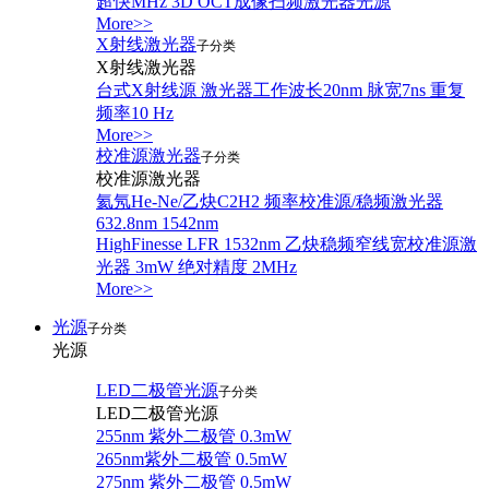
超快MHz 3D OCT成像扫频激光器光源
More>>
X射线激光器
子分类
X射线激光器
台式X射线源 激光器工作波长20nm 脉宽7ns 重复
频率10 Hz
More>>
校准源激光器
子分类
校准源激光器
氦氖He-Ne/乙炔C2H2 频率校准源/稳频激光器
632.8nm 1542nm
HighFinesse LFR 1532nm 乙炔稳频窄线宽校准源激
光器 3mW 绝对精度 2MHz
More>>
光源
子分类
光源
LED二极管光源
子分类
LED二极管光源
255nm 紫外二极管 0.3mW
265nm紫外二极管 0.5mW
275nm 紫外二极管 0.5mW