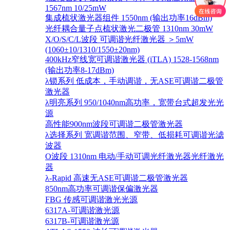
1567nm 10/25mW
集成梳状激光器组件 1550nm (输出功率16dBm)
光纤耦合量子点梳状激光二极管 1310nm 30mW
X/O/S/C/L波段 可调谐光纤激光器 ＞5mW
(1060±10/1310/1550±20nm)
400kHz窄线宽可调谐激光器 (iTLA) 1528-1568nm
(输出功率8-17dBm)
λ锁系列 低成本，手动调谐，无ASE可调谐二极管
激光器
λ明亮系列 950/1040nm高功率，宽带台式超发光光
源
高性能900nm波段可调谐二极管激光器
λ选择系列 宽调谐范围、窄带、低损耗可调谐光滤
波器
O波段 1310nm 电动/手动可调光纤激光器光纤激光
器
λ-Rapid 高速无ASE可调谐二极管激光器
850nm高功率可调谐保偏激光器
FBG 传感可调谐激光光源
6317A-可调谐激光源
6317B-可调谐激光源