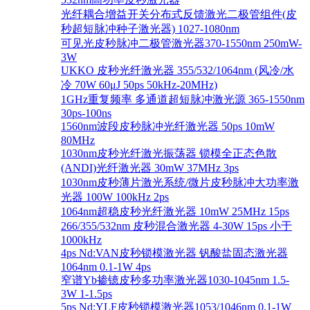
光纤耦合增益开关分布式反馈激光二极管组件(皮
秒超短脉冲种子激光器) 1027-1080nm
可见光皮秒脉冲二极管激光器370-1550nm 250mW-
3W
UKKO 皮秒光纤激光器 355/532/1064nm (风冷/水
冷 70W 60μJ 50ps 50kHz-20MHz)
1GHz重复频率 多通道超短脉冲激光源 365-1550nm
30ps-100ns
1560nm波段皮秒脉冲光纤激光器 50ps 10mW
80MHz
1030nm皮秒光纤激光振荡器 锁模全正态色散
(ANDI)光纤激光器 30mW 37MHz 3ps
1030nm皮秒薄片激光系统/微片皮秒脉冲大功率激
光器 100W 100kHz 2ps
1064nm超稳皮秒光纤激光器 10mW 25MHz 15ps
266/355/532nm 皮秒混合激光器 4-30W 15ps 小于
1000kHz
4ps Nd:VAN皮秒锁模激光器 钒酸盐固态激光器
1064nm 0.1-1W 4ps
窄谱Yb掺镱皮秒多功率激光器1030-1045nm 1.5-
3W 1-1.5ps
5ps Nd:YLF皮秒锁模激光器1053/1046nm 0.1-1W