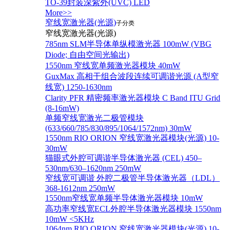
TO-39封装深紫外(UVC) LED
More>>
窄线宽激光器(光源)
子分类
窄线宽激光器(光源)
785nm SLM半导体单纵模激光器 100mW (VBG
Diode; 自由空间光输出)
1550nm 窄线宽单频激光器模块 40mW
GuxMax 高相干组合波段连续可调谐光源 (A型窄
线宽) 1250-1630nm
Clarity PFR 精密频率激光器模块 C Band ITU Grid
(8-16mW)
单频窄线宽激光二极管模块
(633/660/785/830/895/1064/1572nm) 30mW
1550nm RIO ORION 窄线宽激光器模块(光源) 10-
30mW
猫眼式外腔可调谐半导体激光器 (CEL) 450–
530nm/630–1620nm 250mW
窄线宽可调谐 外腔二极管半导体激光器（LDL）
368-1612nm 250mW
1550nm窄线宽单频半导体激光器模块 10mW
高功率窄线宽ECL外腔半导体激光器模块 1550nm
10mW <5KHz
1064nm RIO ORION 窄线宽激光器模块(光源) 10-