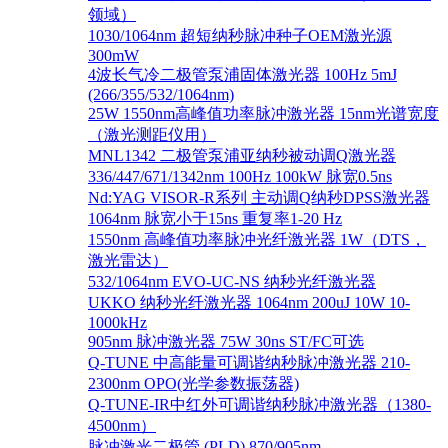
领域）
1030/1064nm 超短纳秒脉冲种子OEM激光源
300mW
4波长气冷二极管泵浦固体激光器 100Hz 5mJ
(266/355/532/1064nm)
25W 1550nm高峰值功率脉冲激光器 15nm光谱宽度
（激光测距仪用）
MNL1342 二极管泵浦亚纳秒被动调Q激光器
336/447/671/1342nm 100Hz 100kW 脉宽0.5ns
Nd:YAG VISOR-R系列 主动调Q纳秒DPSS激光器
1064nm 脉宽小于15ns 重复率1-20 Hz
1550nm 高峰值功率脉冲光纤激光器 1W（DTS，
激光雷达）
532/1064nm EVO-UC-NS 纳秒光纤激光器
UKKO 纳秒光纤激光器 1064nm 200uJ 10W 10-
1000kHz
905nm 脉冲激光器 75W 30ns ST/FC可选
Q-TUNE 中高能量可调谐纳秒脉冲激光器 210-
2300nm OPO(光学参数振荡器)
Q-TUNE-IR中红外可调谐纳秒脉冲激光器（1380-
4500nm）
脉冲激光二极管 (PLD) 870/905nm