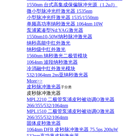
1550nm 台式高集成保偏脉冲光源（1.2μJ）
微小型脉冲光纤激光器 1535nm
小型脉冲光纤激光器 1535/1550nm
单频高功率纳秒激光器 1064nm 10W
泵浦紧凑型Nd:YAG激光器
1550nm10-50W纳秒脉冲激光器
纳秒高能中红外激光
纳秒级中红外激光
1560nm 纳秒激光二极管模块
1064nm 波段纳秒激光器
冷消融中红外激光模块
532/1064nm 2ns亚纳秒激光器
More>>
皮秒脉冲激光器
子分类
皮秒脉冲激光器
​MPL2210 二极管泵浦皮秒被动调Q激光器
266/355/532/1064nm
MPL1510 二极管泵浦皮秒被动调Q激光器
266/355/532/1064nm
固体皮秒激光器
1064nm DFB 皮秒脉冲激光器 75.5ps 200uW
532nm高功率皮秒激光器