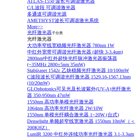
ATLAS-1550 波长可调谐激光器
C/L波段 可调谐激光器
多通道可调谐光源
AMETHYST波长可调谐激光系统
More>>
光纤激光器
子分类
光纤激光器
大功率窄线宽稳频光纤激光器 780nm 1W
中红外宽带可调谐光纤激光器 (超快 3-3.4um)
2800nm中红外超快光纤脉冲激光器振荡器
(~35MHz 2800±5nm 35mW)
Stabiλaser 1542ε 乙炔稳频光纤激光器 10/100mW
C波段波长可调谐光纤激光器 1529.16-1567.13nm
(10/20mW)
GLOphotonics可见光及长波紫外(UV-A)光纤激光
器 350-950nm 47mW
1550nm 高功率单模光纤激光器
1064nm 高功率光纤激光器 2W/10W
1550nm 单模光纤耦合激光器 1~20W (台式)
Denselight 单频超窄线宽激光器 1550nm 10mW（＜
200KHZ）
LumIR 3200 中红外连续功率光纤激光器 3.1-3.3um