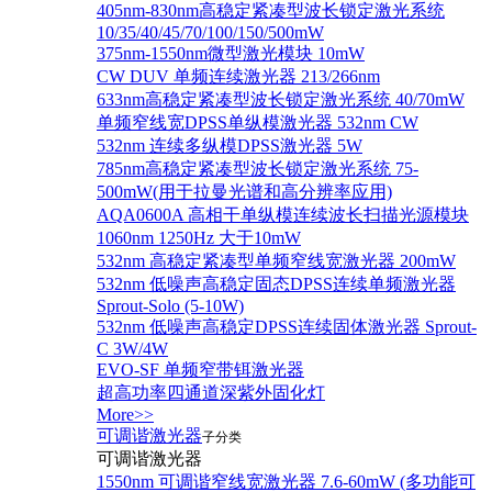
405nm-830nm高稳定紧凑型波长锁定激光系统
10/35/40/45/70/100/150/500mW
375nm-1550nm微型激光模块 10mW
CW DUV 单频连续激光器 213/266nm
633nm高稳定紧凑型波长锁定激光系统 40/70mW
单频窄线宽DPSS单纵模激光器 532nm CW
532nm 连续多纵模DPSS激光器 5W
785nm高稳定紧凑型波长锁定激光系统 75-
500mW(用于拉曼光谱和高分辨率应用)
AQA0600A 高相干单纵模连续波长扫描光源模块
1060nm 1250Hz 大于10mW
532nm 高稳定紧凑型单频窄线宽激光器 200mW
532nm 低噪声高稳定固态DPSS连续单频激光器
Sprout‐Solo (5-10W)
532nm 低噪声高稳定DPSS连续固体激光器 Sprout-
C 3W/4W
EVO-SF 单频窄带铒激光器
超高功率四通道深紫外固化灯
More>>
可调谐激光器
子分类
可调谐激光器
1550nm 可调谐窄线宽激光器 7.6-60mW (多功能可