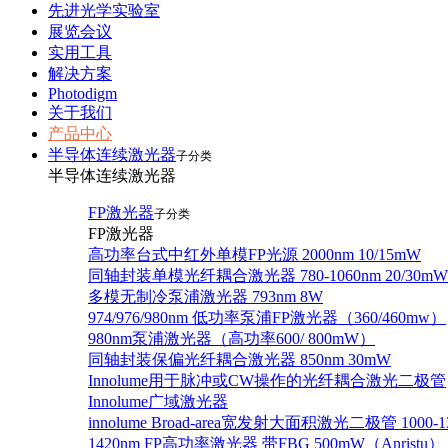
先进光学实验室
展览会议
实用工具
解决方案
Photodigm
关于我们
产品中心
半导体连续激光器
子分类
半导体连续激光器
FP激光器
子分类
FP激光器
高功率台式中红外单模FP光源 2000nm 10/15mW
同轴封装单模光纤耦合激光器 780-1060nm 20/30mW
多模无制冷泵浦激光器 793nm 8W
974/976/980nm 低功率泵浦FP激光器（360/460mw）
980nm泵浦激光器（高功率600/ 800mW）
同轴封装保偏光纤耦合激光器 850nm 30mW
Innolume用于脉冲或CW操作的光纤耦合激光二极管
Innolume广域激光器
innolume Broad-area宽发射大面积激光二极管 1000-1
1420nm FP高功率激光器 带FBG 500mW（Anristu）