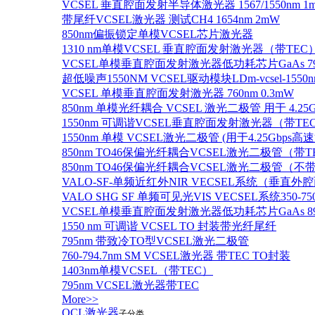
VCSEL 垂直腔面发射半导体激光器 1567/1550nm 1
带尾纤VCSEL激光器 测试CH4 1654nm 2mW
850nm偏振锁定单模VCSEL芯片激光器
1310 nm单模VCSEL 垂直腔面发射激光器（带TEC
VCSEL单模垂直腔面发射激光器低功耗芯片GaAs 795n
超低噪声1550NM VCSEL驱动模块LDm-vcsel-1550n
VCSEL 单模垂直腔面发射激光器 760nm 0.3mW
850nm 单模光纤耦合 VCSEL 激光二极管 用于 4.25
1550nm 可调谐VCSEL垂直腔面发射激光器（带T
1550nm 单模 VCSEL激光二极管 (用于4.25Gbps高
850nm TO46保偏光纤耦合VCSEL激光二极管（带T
850nm TO46保偏光纤耦合VCSEL激光二极管（不带
VALO-SF-单频近红外NIR VECSEL系统（垂直
VALO SHG SF 单频可见光VIS VECSEL系统35
VCSEL单模垂直腔面发射激光器低功耗芯片GaAs 894.6
1550 nm 可调谐 VCSEL TO 封装带光纤尾纤
795nm 带致冷TO型VCSEL激光二极管
760-794.7nm SM VCSEL激光器 带TEC TO封装
1403nm单模VCSEL（带TEC）
795nm VCSEL激光器带TEC
More>>
QCL激光器
子分类