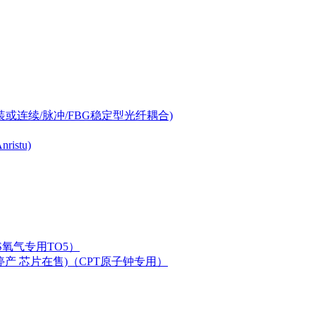
-can封装或连续/脉冲/FBG稳定型光纤耦合)
istu)
LAS氧气专用TO5）
二极管已停产 芯片在售)（CPT原子钟专用）