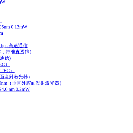
mW
）
m 0.13mW
m
Gbps 高速通信
EC，带准直透镜）
速通信)
EC）
TEC）
外腔面发射激光器）
0-750nm（垂直外腔面发射激光器）
 nm 0.2mW