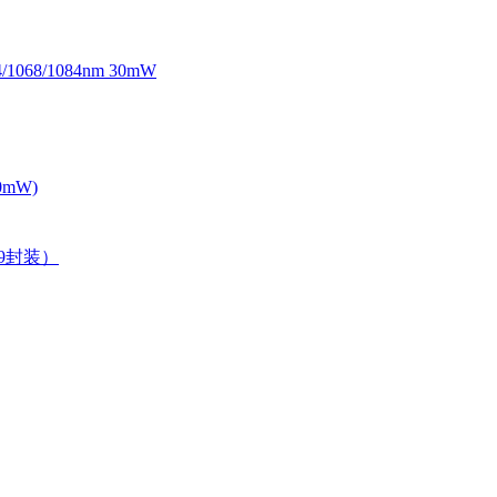
068/1084nm 30mW
0mW)
39封装）