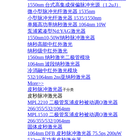
1550nm 台式高集成保偏脉冲光源（1.2μJ）
微小型脉冲光纤激光器 1535nm
小型脉冲光纤激光器 1535/1550nm
单频高功率纳秒激光器 1064nm 10W
泵浦紧凑型Nd:YAG激光器
1550nm10-50W纳秒脉冲激光器
纳秒高能中红外激光
纳秒级中红外激光
1560nm 纳秒激光二极管模块
1064nm 波段纳秒激光器
冷消融中红外激光模块
532/1064nm 2ns亚纳秒激光器
More>>
皮秒脉冲激光器
子分类
皮秒脉冲激光器
​MPL2210 二极管泵浦皮秒被动调Q激光器
266/355/532/1064nm
MPL1510 二极管泵浦皮秒被动调Q激光器
266/355/532/1064nm
固体皮秒激光器
1064nm DFB 皮秒脉冲激光器 75.5ps 200uW
532nm高功率皮秒激光器