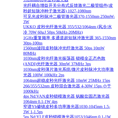
光纤耦合增益开关分布式反馈激光二极管组件(皮
秒超短脉冲种子激光器) 1027-1080nm
可见光皮秒脉冲二极管激光器370-1550nm 250mW-
3W
UKKO 皮秒光纤激光器 355/532/1064nm (风冷/水
冷 70W 60μJ 50ps 50kHz-20MHz)
1GHz重复频率 多通道超短脉冲激光源 365-1550nm
30ps-100ns
1560nm波段皮秒脉冲光纤激光器 50ps 10mW
80MHz
1030nm皮秒光纤激光振荡器 锁模全正态色散
(ANDI)光纤激光器 30mW 37MHz 3ps
1030nm皮秒薄片激光系统/微片皮秒脉冲大功率激
光器 100W 100kHz 2ps
1064nm超稳皮秒光纤激光器 10mW 25MHz 15ps
266/355/532nm 皮秒混合激光器 4-30W 15ps 小于
1000kHz
4ps Nd:VAN皮秒锁模激光器 钒酸盐固态激光器
1064nm 0.1-1W 4ps
窄谱Yb掺镱皮秒多功率激光器1030-1045nm 1.5-
3W 1-1.5ps
5ps Nd:YLF皮秒锁模激光器1053/1046nm 0.1-1W