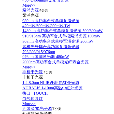
450~2400nm超宽光谱光源
More>>
泵浦光源
子分类
泵浦光源
980nm 高功率台式单模泵浦光源
420mW/600mW/800mW/1W
1480nm 高功率台式单模泵浦光源 500/600mW
910/915nm 高功率台式单模泵浦光源 100mW
808nm 高功率台式单模泵浦光源 200mW
多模光纤耦合高功率泵浦激光器
793/808/915/976nm
976nm 泵浦激光器 480mW
2000nm高功率台式单模光纤耦合光源
More>>
非相干光源
子分类
非相干光源
1.2-8.0um NLIR丹麦 热红外光源
AURALIS 1-10um高温中红外光源
接口 | TOUCH
氙气短弧灯
More>>
纠缠源/单光子源
子分类
纠缠源/单光子源