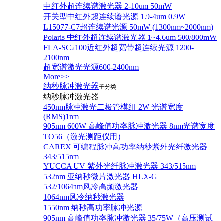
中红外超连续谱激光器 2-10um 50mW
开关型中红外超连续谱光源 1.9-4um 0.9W
L15077-C7超连续谱光源 50mW (1300nm~2000nm)
Polaris 中红外超连续谱激光器 1~4.6um 500/800mW
FLA-SC2100近红外超宽带超连续光源 1200-
2100nm
超宽谱激光光源600-2400nm
More>>
纳秒脉冲激光器
子分类
纳秒脉冲激光器
450nm脉冲激光二极管模组 2W 光谱宽度
(RMS)1nm
905nm 600W 高峰值功率脉冲激光器 8nm光谱宽度
TO56（激光测距仪用）
CAREX 可编程脉冲高功率纳秒紫外光纤激光器
343/515nm
YUCCA UV 紫外光纤脉冲激光器 343/515nm
532nm 亚纳秒微片激光器 HLX-G
532/1064nm风冷高频激光器
1064nm风冷纳秒激光器
1550nm 纳秒高功率脉冲光源
905nm 高峰值功率脉冲激光器 35/75W（高压测试