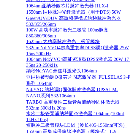
1064nm亚纳秒微芯片脉冲激光器 HLX-I
1550nm 纳秒脉冲光纤激光器（用于DTS) 50W
Green/UV/DUV 高重频便携式纳秒脉冲激光器
532/355/266nm
100W 高功率脉冲激光二极管 100ns脉宽
850/860/905nm
1625nm 大功率脉冲激光二极管模块
532nm Nd:YVO4超高重复率DPSS调Q激光器 25W
15ns 500kHz
1064nm Nd:YVO4高能紧凑型DPSS激光器 20W 17-
35ns 20-250kHz
纳秒Nd:YAG毫焦耳激光头1064nm
亚纳秒被动调Q微芯片固态激光器 ,PULSELAS®-P
系列 1064nm
Nd:YAG 纳秒调Q固体脉冲激光器 DPSSL M-
NANO系列 532/1064nm
TARBO 高重复性二极管泵浦纳秒固体激光器
532nm 300kHz 20ns
水冷二极管泵浦纳秒固态激光器 1064nm (100mJ
1kHz 10ns)
短脉冲二极管模块LDM（波长405-1550nm可选）
1550nm 高集成保偏脉冲光源（模块式）1.2μJ