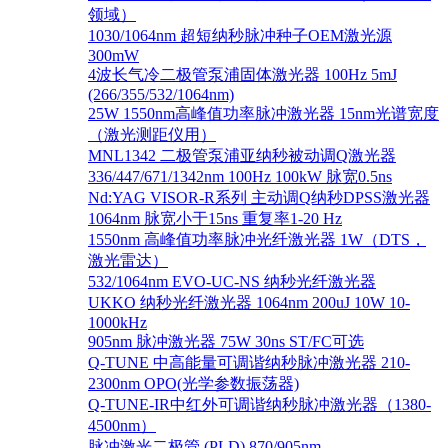
领域）
1030/1064nm 超短纳秒脉冲种子OEM激光源
300mW
4波长气冷二极管泵浦固体激光器 100Hz 5mJ
(266/355/532/1064nm)
25W 1550nm高峰值功率脉冲激光器 15nm光谱宽度
（激光测距仪用）
MNL1342 二极管泵浦亚纳秒被动调Q激光器
336/447/671/1342nm 100Hz 100kW 脉宽0.5ns
Nd:YAG VISOR-R系列 主动调Q纳秒DPSS激光器
1064nm 脉宽小于15ns 重复率1-20 Hz
1550nm 高峰值功率脉冲光纤激光器 1W（DTS，
激光雷达）
532/1064nm EVO-UC-NS 纳秒光纤激光器
UKKO 纳秒光纤激光器 1064nm 200uJ 10W 10-
1000kHz
905nm 脉冲激光器 75W 30ns ST/FC可选
Q-TUNE 中高能量可调谐纳秒脉冲激光器 210-
2300nm OPO(光学参数振荡器)
Q-TUNE-IR中红外可调谐纳秒脉冲激光器（1380-
4500nm）
脉冲激光二极管 (PLD) 870/905nm