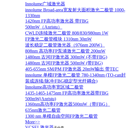
Innolume广域激光器
innolume Broad-area宽发射大面积激光二极管 1000-
1330nm
1420nm FP高功率激光器 带FBG
500mW（Anristu）
CWLD连续激光二极管 808/830/980nm 1W
FP激光二极管模块 1310nm 30mW
波长稳定二极管激光器（976nm 200W）
808nm 高功率FP泵浦激光二极管 200mW
1480nm 古河FP激光器 300mW (不带FBG)
1480nm 古河FP激光器 500mW (带FBG)
405-655nm SM/PM FP激光器 20mW输出 带TEC
innolume 单模FP激光二极管 780-1340nm (TO-can封
装或连续/脉冲/FBG稳定型光纤耦合)
Innolume高功率宽区域二极管
1435-1465-1475nm FP高功率激光器带FBG
500mW(Anristu)
1360nm高功率FP激光器500mW（带FBG）
635nm激光二极管
1300 nm 单模自由空间FP激光二极管
More>>
VCSEL激光器
子分类