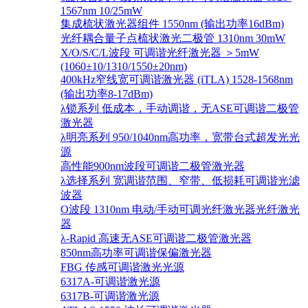
1567nm 10/25mW
集成梳状激光器组件 1550nm (输出功率16dBm)
光纤耦合量子点梳状激光二极管 1310nm 30mW
X/O/S/C/L波段 可调谐光纤激光器 ＞5mW
(1060±10/1310/1550±20nm)
400kHz窄线宽可调谐激光器 (iTLA) 1528-1568nm
(输出功率8-17dBm)
λ锁系列 低成本，手动调谐，无ASE可调谐二极管
激光器
λ明亮系列 950/1040nm高功率，宽带台式超发光光
源
高性能900nm波段可调谐二极管激光器
λ选择系列 宽调谐范围、窄带、低损耗可调谐光滤
波器
O波段 1310nm 电动/手动可调光纤激光器光纤激光
器
λ-Rapid 高速无ASE可调谐二极管激光器
850nm高功率可调谐保偏激光器
FBG 传感可调谐激光光源
6317A-可调谐激光源
6317B-可调谐激光源