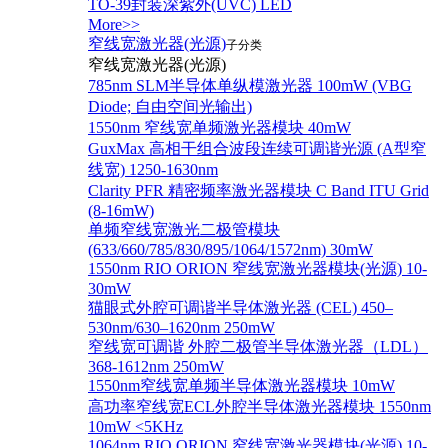
TO-39封装深紫外(UVC) LED
More>>
窄线宽激光器(光源)
子分类
窄线宽激光器(光源)
785nm SLM半导体单纵模激光器 100mW (VBG
Diode; 自由空间光输出)
1550nm 窄线宽单频激光器模块 40mW
GuxMax 高相干组合波段连续可调谐光源 (A型窄
线宽) 1250-1630nm
Clarity PFR 精密频率激光器模块 C Band ITU Grid
(8-16mW)
单频窄线宽激光二极管模块
(633/660/785/830/895/1064/1572nm) 30mW
1550nm RIO ORION 窄线宽激光器模块(光源) 10-
30mW
猫眼式外腔可调谐半导体激光器 (CEL) 450–
530nm/630–1620nm 250mW
窄线宽可调谐 外腔二极管半导体激光器（LDL）
368-1612nm 250mW
1550nm窄线宽单频半导体激光器模块 10mW
高功率窄线宽ECL外腔半导体激光器模块 1550nm
10mW <5KHz
1064nm RIO ORION 窄线宽激光器模块(光源) 10-