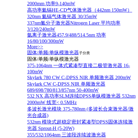
2000mm 功率9-140mW
高功率氦镉HE-CD气体激光器（442nm 150mW）
320nm 氦镉气体激光器 30/35mW
337nm氮分子激光器Nitrogen Laser 平均功率
3/120/240mW
氩离子激光器457.9/488/514.5nm 功率
16/80/100/300mW
More>>
固体/单频/单纵模激光器
子分类
固体/单频/单纵模激光器
375-1064nm 一体式紧凑型直接二极管激光器 16-
100mW
Skylark 780 CW C-DPSS NIR 单频激光器 200mW
Skylark CW C-DPSS NIR 单频激光器
689/698/780/813/857nm 50-400mW
532 NX 高功率SLM连续DPSS单纵模激光器 532nm
2000mW 线宽< 0.5MHz
多波长激光模块 375-780nm (多波长合束激光器/激
光合成器)
532nm 模块式超稳定密封紧凑型DPSS固体连续激
光器 Sprout-H (5-20W)
355/532/1064nm 三波段连续波激光器