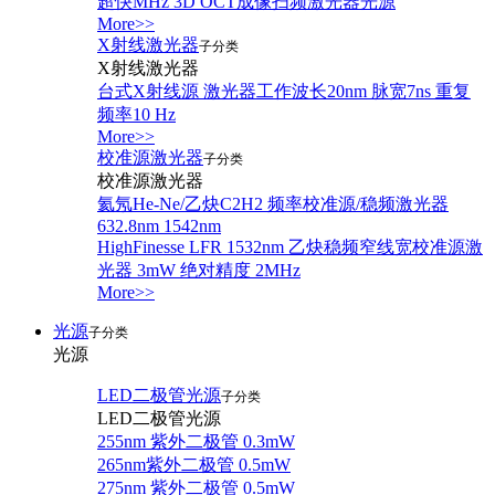
超快MHz 3D OCT成像扫频激光器光源
More>>
X射线激光器
子分类
X射线激光器
台式X射线源 激光器工作波长20nm 脉宽7ns 重复
频率10 Hz
More>>
校准源激光器
子分类
校准源激光器
氦氖He-Ne/乙炔C2H2 频率校准源/稳频激光器
632.8nm 1542nm
HighFinesse LFR 1532nm 乙炔稳频窄线宽校准源激
光器 3mW 绝对精度 2MHz
More>>
光源
子分类
光源
LED二极管光源
子分类
LED二极管光源
255nm 紫外二极管 0.3mW
265nm紫外二极管 0.5mW
275nm 紫外二极管 0.5mW