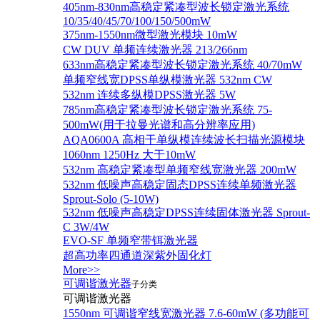
405nm-830nm高稳定紧凑型波长锁定激光系统
10/35/40/45/70/100/150/500mW
375nm-1550nm微型激光模块 10mW
CW DUV 单频连续激光器 213/266nm
633nm高稳定紧凑型波长锁定激光系统 40/70mW
单频窄线宽DPSS单纵模激光器 532nm CW
532nm 连续多纵模DPSS激光器 5W
785nm高稳定紧凑型波长锁定激光系统 75-
500mW(用于拉曼光谱和高分辨率应用)
AQA0600A 高相干单纵模连续波长扫描光源模块
1060nm 1250Hz 大于10mW
532nm 高稳定紧凑型单频窄线宽激光器 200mW
532nm 低噪声高稳定固态DPSS连续单频激光器
Sprout‐Solo (5-10W)
532nm 低噪声高稳定DPSS连续固体激光器 Sprout-
C 3W/4W
EVO-SF 单频窄带铒激光器
超高功率四通道深紫外固化灯
More>>
可调谐激光器
子分类
可调谐激光器
1550nm 可调谐窄线宽激光器 7.6-60mW (多功能可