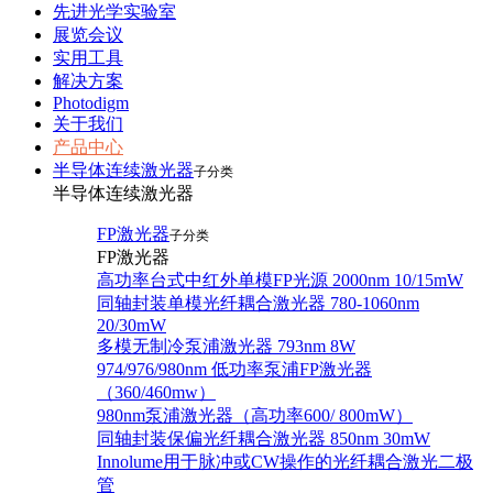
先进光学实验室
展览会议
实用工具
解决方案
Photodigm
关于我们
产品中心
半导体连续激光器
子分类
半导体连续激光器
FP激光器
子分类
FP激光器
高功率台式中红外单模FP光源 2000nm 10/15mW
同轴封装单模光纤耦合激光器 780-1060nm
20/30mW
多模无制冷泵浦激光器 793nm 8W
974/976/980nm 低功率泵浦FP激光器
（360/460mw）
980nm泵浦激光器（高功率600/ 800mW）
同轴封装保偏光纤耦合激光器 850nm 30mW
Innolume用于脉冲或CW操作的光纤耦合激光二极
管