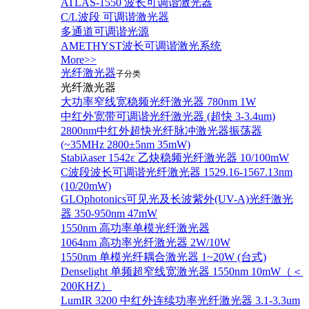
ATLAS-1550 波长可调谐激光器
C/L波段 可调谐激光器
多通道可调谐光源
AMETHYST波长可调谐激光系统
More>>
光纤激光器
子分类
光纤激光器
大功率窄线宽稳频光纤激光器 780nm 1W
中红外宽带可调谐光纤激光器 (超快 3-3.4um)
2800nm中红外超快光纤脉冲激光器振荡器
(~35MHz 2800±5nm 35mW)
Stabiλaser 1542ε 乙炔稳频光纤激光器 10/100mW
C波段波长可调谐光纤激光器 1529.16-1567.13nm
(10/20mW)
GLOphotonics可见光及长波紫外(UV-A)光纤激光
器 350-950nm 47mW
1550nm 高功率单模光纤激光器
1064nm 高功率光纤激光器 2W/10W
1550nm 单模光纤耦合激光器 1~20W (台式)
Denselight 单频超窄线宽激光器 1550nm 10mW（＜
200KHZ）
LumIR 3200 中红外连续功率光纤激光器 3.1-3.3um