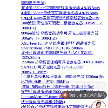
调谐激光光源)
双通道1550nm可调谐窄线宽激光器 4.8-35.5mW
4通道1550nm窄线宽可调谐激光器 4.8-35.5mW
中红外3-4um宽带可调谐单频窄线宽激光器 1W
1um波段 高性能可调谐二极管激光器100mW（＜
100KHz）
900nm波段 窄线宽高功率可调谐二极管激光器
100mW（＜100KHZ）
ASE-Free 10mW 窄线宽紧凑型可调谐激光器
Specifications PMO 1040/1310/1580nm
波长可调谐直接调制激光器 5mW (1532.68-
1535.03nm)
1550nm 超窄线宽保偏可调谐激光器100kHz 10mW
SANTEC 可调谐激光器 1240-1680nm
20mW(≥13dBm)
InP单片单模低线宽快速可调谐激光器 1550nm (输
出功率>0dBm 线宽<150kHz)
1530-1565nm波长可调激光器 (功率>10dBm)
宽带可调谐激光器 2000nm 8mW(可调谐100nm)
你好，有这几款产品吗
Littman/Metcalf/Littrow 可调谐激光系统 Lion (外腔
式半导体激光器和控制器)
c波段台式窄线宽锁频半导体可调谐激光器 1528-