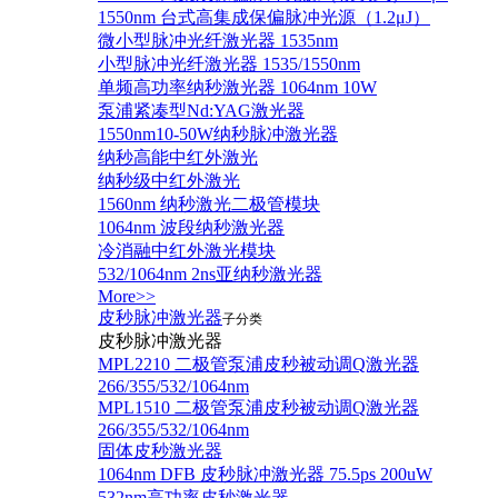
1550nm 台式高集成保偏脉冲光源（1.2μJ）
微小型脉冲光纤激光器 1535nm
小型脉冲光纤激光器 1535/1550nm
单频高功率纳秒激光器 1064nm 10W
泵浦紧凑型Nd:YAG激光器
1550nm10-50W纳秒脉冲激光器
纳秒高能中红外激光
纳秒级中红外激光
1560nm 纳秒激光二极管模块
1064nm 波段纳秒激光器
冷消融中红外激光模块
532/1064nm 2ns亚纳秒激光器
More>>
皮秒脉冲激光器
子分类
皮秒脉冲激光器
​MPL2210 二极管泵浦皮秒被动调Q激光器
266/355/532/1064nm
MPL1510 二极管泵浦皮秒被动调Q激光器
266/355/532/1064nm
固体皮秒激光器
1064nm DFB 皮秒脉冲激光器 75.5ps 200uW
532nm高功率皮秒激光器