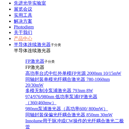
先进光学实验室
展览会议
实用工具
解决方案
Photodigm
关于我们
产品中心
半导体连续激光器
子分类
半导体连续激光器
FP激光器
子分类
FP激光器
高功率台式中红外单模FP光源 2000nm 10/15mW
同轴封装单模光纤耦合激光器 780-1060nm
20/30mW
多模无制冷泵浦激光器 793nm 8W
974/976/980nm 低功率泵浦FP激光器
（360/460mw）
980nm泵浦激光器（高功率600/ 800mW）
同轴封装保偏光纤耦合激光器 850nm 30mW
Innolume用于脉冲或CW操作的光纤耦合激光二极
管