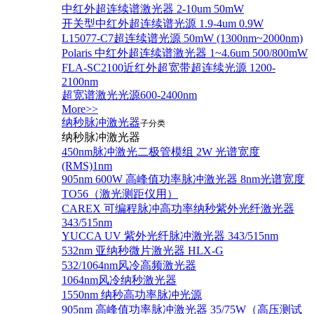
中红外超连续谱激光器 2-10um 50mW
开关型中红外超连续谱光源 1.9-4um 0.9W
L15077-C7超连续谱光源 50mW (1300nm~2000nm)
Polaris 中红外超连续谱激光器 1~4.6um 500/800mW
FLA-SC2100近红外超宽带超连续光源 1200-
2100nm
超宽谱激光光源600-2400nm
More>>
纳秒脉冲激光器
子分类
纳秒脉冲激光器
450nm脉冲激光二极管模组 2W 光谱宽度
(RMS)1nm
905nm 600W 高峰值功率脉冲激光器 8nm光谱宽度
TO56（激光测距仪用）
CAREX 可编程脉冲高功率纳秒紫外光纤激光器
343/515nm
YUCCA UV 紫外光纤脉冲激光器 343/515nm
532nm 亚纳秒微片激光器 HLX-G
532/1064nm风冷高频激光器
1064nm风冷纳秒激光器
1550nm 纳秒高功率脉冲光源
905nm 高峰值功率脉冲激光器 35/75W（高压测试