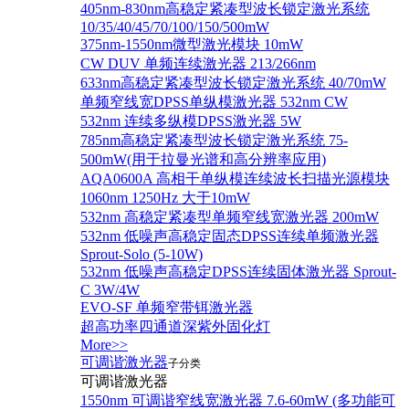
405nm-830nm高稳定紧凑型波长锁定激光系统
10/35/40/45/70/100/150/500mW
375nm-1550nm微型激光模块 10mW
CW DUV 单频连续激光器 213/266nm
633nm高稳定紧凑型波长锁定激光系统 40/70mW
单频窄线宽DPSS单纵模激光器 532nm CW
532nm 连续多纵模DPSS激光器 5W
785nm高稳定紧凑型波长锁定激光系统 75-
500mW(用于拉曼光谱和高分辨率应用)
AQA0600A 高相干单纵模连续波长扫描光源模块
1060nm 1250Hz 大于10mW
532nm 高稳定紧凑型单频窄线宽激光器 200mW
532nm 低噪声高稳定固态DPSS连续单频激光器
Sprout‐Solo (5-10W)
532nm 低噪声高稳定DPSS连续固体激光器 Sprout-
C 3W/4W
EVO-SF 单频窄带铒激光器
超高功率四通道深紫外固化灯
More>>
可调谐激光器
子分类
可调谐激光器
1550nm 可调谐窄线宽激光器 7.6-60mW (多功能可