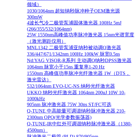
领域）
1030/1064nm 超短纳秒脉冲种子OEM激光源
300mW
4波长气冷二极管泵浦固体激光器 100Hz 5mJ
(266/355/532/1064nm)
25W 1550nm高峰值功率脉冲激光器 15nm光谱宽度
（激光测距仪用）
MNL1342 二极管泵浦亚纳秒被动调Q激光器
336/447/671/1342nm 100Hz 100kW 脉宽0.5ns
Nd:YAG VISOR-R系列 主动调Q纳秒DPSS激光器
1064nm 脉宽小于15ns 重复率1-20 Hz
1550nm 高峰值功率脉冲光纤激光器 1W（DTS，
激光雷达）
532/1064nm EVO-UC-NS 纳秒光纤激光器
UKKO 纳秒光纤激光器 1064nm 200uJ 10W 10-
1000kHz
905nm 脉冲激光器 75W 30ns ST/FC可选
Q-TUNE 中高能量可调谐纳秒脉冲激光器 210-
2300nm OPO(光学参数振荡器)
Q-TUNE-IR中红外可调谐纳秒脉冲激光器（1380-
4500nm）
脉冲激光二极管 (PLD) 870/905nm