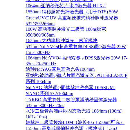
1064nm亚纳秒微芯片脉冲激光器 HLX-I
1550nm 纳秒脉冲光纤激光器（用于DTS) 50W
Green/UV/DUV 高重频便携式纳秒脉冲激光器
532/355/266nm
100W 高功率脉冲激光二极管 100ns脉宽
850/860/905nm
1625nm 大功率脉冲激光二极管模块
532nm Nd:YVO4超高重复率DPSS调Q激光器 25W
15ns 500kHz
1064nm Nd:YVO4高能紧凑型DPSS激光器 20W 17-
35ns 20-250kHz
纳秒Nd:YAG毫焦耳激光头1064nm
亚纳秒被动调Q微芯片固态激光器 ,PULSELAS®-P
系列 1064nm
Nd:YAG 纳秒调Q固体脉冲激光器 DPSSL M-
NANO系列 532/1064nm
TARBO 高重复性二极管泵浦纳秒固体激光器
532nm 300kHz 20ns
水冷二极管泵浦纳秒固态激光器 1064nm (100mJ
1kHz 10ns)
短脉冲二极管模块LDM（波长405-1550nm可选）
1550nm 高集成保偏脉冲光源（模块式）1.2μJ