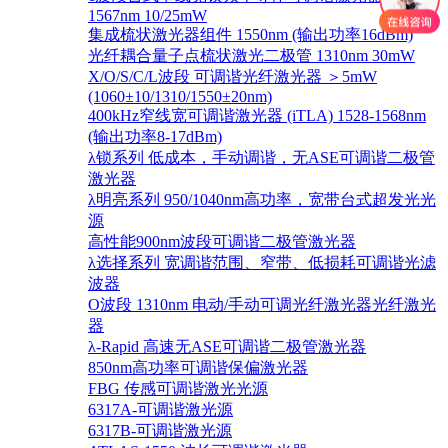
1567nm 10/25mW
集成梳状激光器组件 1550nm (输出功率16dBm)
光纤耦合量子点梳状激光二极管 1310nm 30mW
X/O/S/C/L波段 可调谐光纤激光器 ＞5mW
(1060±10/1310/1550±20nm)
400kHz窄线宽可调谐激光器 (iTLA) 1528-1568nm
(输出功率8-17dBm)
λ锁系列 低成本，手动调谐，无ASE可调谐二极管
激光器
λ明亮系列 950/1040nm高功率，宽带台式超发光光
源
高性能900nm波段可调谐二极管激光器
λ选择系列 宽调谐范围、窄带、低损耗可调谐光滤
波器
O波段 1310nm 电动/手动可调光纤激光器光纤激光
器
λ-Rapid 高速无ASE可调谐二极管激光器
850nm高功率可调谐保偏激光器
FBG 传感可调谐激光光源
6317A-可调谐激光源
6317B-可调谐激光源