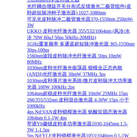
光纤耦合增益开关分布式反馈激光二极管组件(皮
秒超短脉冲种子激光器) 1027-1080nm
可见光皮秒脉冲二极管激光器370-1550nm 250mW-
3W
UKKO 皮秒光纤激光器 355/532/1064nm (风冷/水
冷 70W 60μJ 50ps 50kHz-20MHz)
1GHz重复频率 多通道超短脉冲激光源 365-1550nm
30ps-100ns
1560nm波段皮秒脉冲光纤激光器 50ps 10mW
80MHz
1030nm皮秒光纤激光振荡器 锁模全正态色散
(ANDI)光纤激光器 30mW 37MHz 3ps
1030nm皮秒薄片激光系统/微片皮秒脉冲大功率激
光器 100W 100kHz 2ps
1064nm超稳皮秒光纤激光器 10mW 25MHz 15ps
266/355/532nm 皮秒混合激光器 4-30W 15ps 小于
1000kHz
4ps Nd:VAN皮秒锁模激光器 钒酸盐固态激光器
1064nm 0.1-1W 4ps
窄谱Yb掺镱皮秒多功率激光器1030-1045nm 1.5-
3W 1-1.5ps
5ps Nd:YLF皮秒锁模激光器1053/1046nm 0.1-1W