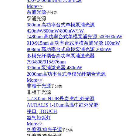
450~2400nm超宽光谱光源
More>>
泵浦光源
子分类
泵浦光源
980nm 高功率台式单模泵浦光源
420mW/600mW/800mW/1W
1480nm 高功率台式单模泵浦光源 500/600mW
910/915nm 高功率台式单模泵浦光源 100mW
808nm 高功率台式单模泵浦光源 200mW
多模光纤耦合高功率泵浦激光器
793/808/915/976nm
976nm 泵浦激光器 480mW
2000nm高功率台式单模光纤耦合光源
More>>
非相干光源
子分类
非相干光源
1.2-8.0um NLIR丹麦 热红外光源
AURALIS 1-10um高温中红外光源
接口 | TOUCH
氙气短弧灯
More>>
纠缠源/单光子源
子分类
纠缠源/单光子源