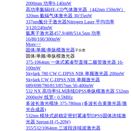
2000mm 功率9-140mW
高功率氦镉HE-CD气体激光器（442nm 150mW）
320nm 氦镉气体激光器 30/35mW
337nm氮分子激光器Nitrogen Laser 平均功率
3/120/240mW
氩离子激光器457.9/488/514.5nm 功率
16/80/100/300mW
More>>
固体/单频/单纵模激光器
子分类
固体/单频/单纵模激光器
375-1064nm 一体式紧凑型直接二极管激光器 16-
100mW
Skylark 780 CW C-DPSS NIR 单频激光器 200mW
Skylark CW C-DPSS NIR 单频激光器
689/698/780/813/857nm 50-400mW
532 NX 高功率SLM连续DPSS单纵模激光器 532nm
2000mW 线宽< 0.5MHz
多波长激光模块 375-780nm (多波长合束激光器/激
光合成器)
532nm 模块式超稳定密封紧凑型DPSS固体连续激
光器 Sprout-H (5-20W)
355/532/1064nm 三波段连续波激光器