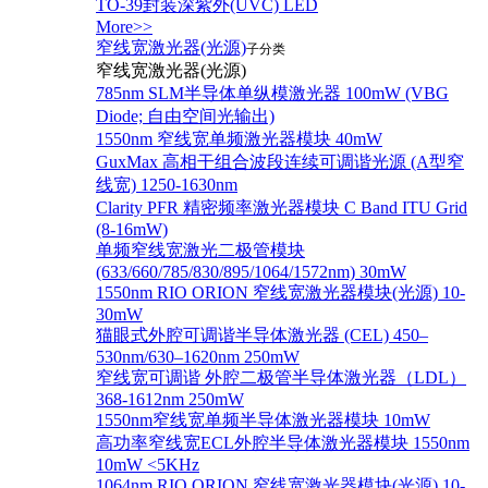
TO-39封装深紫外(UVC) LED
More>>
窄线宽激光器(光源)
子分类
窄线宽激光器(光源)
785nm SLM半导体单纵模激光器 100mW (VBG
Diode; 自由空间光输出)
1550nm 窄线宽单频激光器模块 40mW
GuxMax 高相干组合波段连续可调谐光源 (A型窄
线宽) 1250-1630nm
Clarity PFR 精密频率激光器模块 C Band ITU Grid
(8-16mW)
单频窄线宽激光二极管模块
(633/660/785/830/895/1064/1572nm) 30mW
1550nm RIO ORION 窄线宽激光器模块(光源) 10-
30mW
猫眼式外腔可调谐半导体激光器 (CEL) 450–
530nm/630–1620nm 250mW
窄线宽可调谐 外腔二极管半导体激光器（LDL）
368-1612nm 250mW
1550nm窄线宽单频半导体激光器模块 10mW
高功率窄线宽ECL外腔半导体激光器模块 1550nm
10mW <5KHz
1064nm RIO ORION 窄线宽激光器模块(光源) 10-