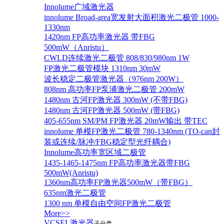
Innolume广域激光器
innolume Broad-area宽发射大面积激光二极管 1000-
1330nm
1420nm FP高功率激光器 带FBG
500mW（Anristu）
CWLD连续激光二极管 808/830/980nm 1W
FP激光二极管模块 1310nm 30mW
波长稳定二极管激光器（976nm 200W）
808nm 高功率FP泵浦激光二极管 200mW
1480nm 古河FP激光器 300mW (不带FBG)
1480nm 古河FP激光器 500mW (带FBG)
405-655nm SM/PM FP激光器 20mW输出 带TEC
innolume 单模FP激光二极管 780-1340nm (TO-can封
装或连续/脉冲/FBG稳定型光纤耦合)
Innolume高功率宽区域二极管
1435-1465-1475nm FP高功率激光器带FBG
500mW(Anristu)
1360nm高功率FP激光器500mW（带FBG）
635nm激光二极管
1300 nm 单模自由空间FP激光二极管
More>>
VCSEL激光器
子分类