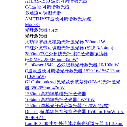
ATLAS-1550 波长可调谐激光器
C/L波段 可调谐激光器
多通道可调谐光源
AMETHYST波长可调谐激光系统
More>>
光纤激光器
子分类
光纤激光器
大功率窄线宽稳频光纤激光器 780nm 1W
中红外宽带可调谐光纤激光器 (超快 3-3.4um)
2800nm中红外超快光纤脉冲激光器振荡器
(~35MHz 2800±5nm 35mW)
Stabiλaser 1542ε 乙炔稳频光纤激光器 10/100mW
C波段波长可调谐光纤激光器 1529.16-1567.13nm
(10/20mW)
GLOphotonics可见光及长波紫外(UV-A)光纤激光
器 350-950nm 47mW
1550nm 高功率单模光纤激光器
1064nm 高功率光纤激光器 2W/10W
1550nm 单模光纤耦合激光器 1~20W (台式)
Denselight 单频超窄线宽激光器 1550nm 10mW（＜
200KHZ）
LumIR 3200 中红外连续功率光纤激光器 3.1-3.3um