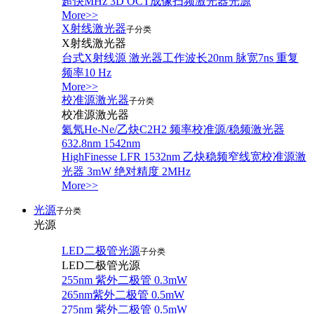
超快MHz 3D OCT成像扫频激光器光源
More>>
X射线激光器
子分类
X射线激光器
台式X射线源 激光器工作波长20nm 脉宽7ns 重复
频率10 Hz
More>>
校准源激光器
子分类
校准源激光器
氦氖He-Ne/乙炔C2H2 频率校准源/稳频激光器
632.8nm 1542nm
HighFinesse LFR 1532nm 乙炔稳频窄线宽校准源激
光器 3mW 绝对精度 2MHz
More>>
光源
子分类
光源
LED二极管光源
子分类
LED二极管光源
255nm 紫外二极管 0.3mW
265nm紫外二极管 0.5mW
275nm 紫外二极管 0.5mW