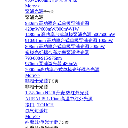
450~2400nm超宽光谱光源
More>>
泵浦光源
子分类
泵浦光源
980nm 高功率台式单模泵浦光源
420mW/600mW/800mW/1W
1480nm 高功率台式单模泵浦光源 500/600mW
910/915nm 高功率台式单模泵浦光源 100mW
808nm 高功率台式单模泵浦光源 200mW
多模光纤耦合高功率泵浦激光器
793/808/915/976nm
976nm 泵浦激光器 480mW
2000nm高功率台式单模光纤耦合光源
More>>
非相干光源
子分类
非相干光源
1.2-8.0um NLIR丹麦 热红外光源
AURALIS 1-10um高温中红外光源
接口 | TOUCH
氙气短弧灯
More>>
纠缠源/单光子源
子分类
纠缠源/单光子源