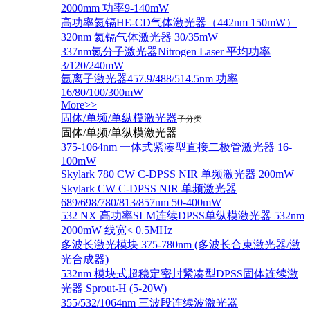
2000mm 功率9-140mW
高功率氦镉HE-CD气体激光器（442nm 150mW）
320nm 氦镉气体激光器 30/35mW
337nm氮分子激光器Nitrogen Laser 平均功率
3/120/240mW
氩离子激光器457.9/488/514.5nm 功率
16/80/100/300mW
More>>
固体/单频/单纵模激光器
子分类
固体/单频/单纵模激光器
375-1064nm 一体式紧凑型直接二极管激光器 16-
100mW
Skylark 780 CW C-DPSS NIR 单频激光器 200mW
Skylark CW C-DPSS NIR 单频激光器
689/698/780/813/857nm 50-400mW
532 NX 高功率SLM连续DPSS单纵模激光器 532nm
2000mW 线宽< 0.5MHz
多波长激光模块 375-780nm (多波长合束激光器/激
光合成器)
532nm 模块式超稳定密封紧凑型DPSS固体连续激
光器 Sprout-H (5-20W)
355/532/1064nm 三波段连续波激光器