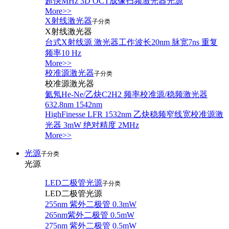
超快MHz 3D OCT成像扫频激光器光源
More>>
X射线激光器
子分类
X射线激光器
台式X射线源 激光器工作波长20nm 脉宽7ns 重复
频率10 Hz
More>>
校准源激光器
子分类
校准源激光器
氦氖He-Ne/乙炔C2H2 频率校准源/稳频激光器
632.8nm 1542nm
HighFinesse LFR 1532nm 乙炔稳频窄线宽校准源激
光器 3mW 绝对精度 2MHz
More>>
光源
子分类
光源
LED二极管光源
子分类
LED二极管光源
255nm 紫外二极管 0.3mW
265nm紫外二极管 0.5mW
275nm 紫外二极管 0.5mW