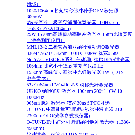
领域）
1030/1064nm 超短纳秒脉冲种子OEM激光源
300mW
4波长气冷二极管泵浦固体激光器 100Hz 5mJ
(266/355/532/1064nm)
25W 1550nm高峰值功率脉冲激光器 15nm光谱宽度
（激光测距仪用）
MNL1342 二极管泵浦亚纳秒被动调Q激光器
336/447/671/1342nm 100Hz 100kW 脉宽0.5ns
Nd:YAG VISOR-R系列 主动调Q纳秒DPSS激光器
1064nm 脉宽小于15ns 重复率1-20 Hz
1550nm 高峰值功率脉冲光纤激光器 1W（DTS，
激光雷达）
532/1064nm EVO-UC-NS 纳秒光纤激光器
UKKO 纳秒光纤激光器 1064nm 200uJ 10W 10-
1000kHz
905nm 脉冲激光器 75W 30ns ST/FC可选
Q-TUNE 中高能量可调谐纳秒脉冲激光器 210-
2300nm OPO(光学参数振荡器)
Q-TUNE-IR中红外可调谐纳秒脉冲激光器（1380-
4500nm）
脉冲激光二极管 (PLD) 870/905nm