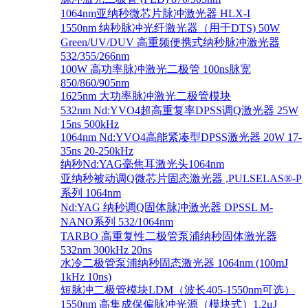
1064nm亚纳秒微芯片脉冲激光器 HLX-I
1550nm 纳秒脉冲光纤激光器（用于DTS) 50W
Green/UV/DUV 高重频便携式纳秒脉冲激光器
532/355/266nm
100W 高功率脉冲激光二极管 100ns脉宽
850/860/905nm
1625nm 大功率脉冲激光二极管模块
532nm Nd:YVO4超高重复率DPSS调Q激光器 25W
15ns 500kHz
1064nm Nd:YVO4高能紧凑型DPSS激光器 20W 17-
35ns 20-250kHz
纳秒Nd:YAG毫焦耳激光头1064nm
亚纳秒被动调Q微芯片固态激光器 ,PULSELAS®-P
系列 1064nm
Nd:YAG 纳秒调Q固体脉冲激光器 DPSSL M-
NANO系列 532/1064nm
TARBO 高重复性二极管泵浦纳秒固体激光器
532nm 300kHz 20ns
水冷二极管泵浦纳秒固态激光器 1064nm (100mJ
1kHz 10ns)
短脉冲二极管模块LDM（波长405-1550nm可选）
1550nm 高集成保偏脉冲光源（模块式）1.2μJ