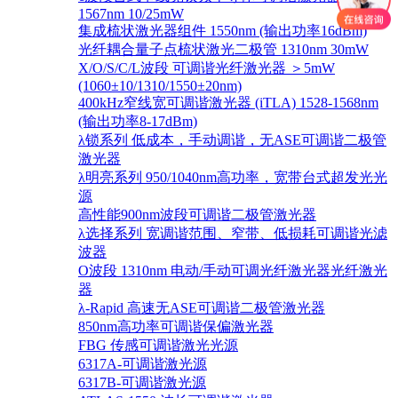
1567nm 10/25mW
集成梳状激光器组件 1550nm (输出功率16dBm)
光纤耦合量子点梳状激光二极管 1310nm 30mW
X/O/S/C/L波段 可调谐光纤激光器 ＞5mW
(1060±10/1310/1550±20nm)
400kHz窄线宽可调谐激光器 (iTLA) 1528-1568nm
(输出功率8-17dBm)
λ锁系列 低成本，手动调谐，无ASE可调谐二极管
激光器
λ明亮系列 950/1040nm高功率，宽带台式超发光光
源
高性能900nm波段可调谐二极管激光器
λ选择系列 宽调谐范围、窄带、低损耗可调谐光滤
波器
O波段 1310nm 电动/手动可调光纤激光器光纤激光
器
λ-Rapid 高速无ASE可调谐二极管激光器
850nm高功率可调谐保偏激光器
FBG 传感可调谐激光光源
6317A-可调谐激光源
6317B-可调谐激光源