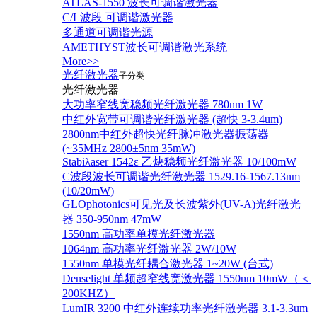
ATLAS-1550 波长可调谐激光器
C/L波段 可调谐激光器
多通道可调谐光源
AMETHYST波长可调谐激光系统
More>>
光纤激光器
子分类
光纤激光器
大功率窄线宽稳频光纤激光器 780nm 1W
中红外宽带可调谐光纤激光器 (超快 3-3.4um)
2800nm中红外超快光纤脉冲激光器振荡器
(~35MHz 2800±5nm 35mW)
Stabiλaser 1542ε 乙炔稳频光纤激光器 10/100mW
C波段波长可调谐光纤激光器 1529.16-1567.13nm
(10/20mW)
GLOphotonics可见光及长波紫外(UV-A)光纤激光
器 350-950nm 47mW
1550nm 高功率单模光纤激光器
1064nm 高功率光纤激光器 2W/10W
1550nm 单模光纤耦合激光器 1~20W (台式)
Denselight 单频超窄线宽激光器 1550nm 10mW（＜
200KHZ）
LumIR 3200 中红外连续功率光纤激光器 3.1-3.3um