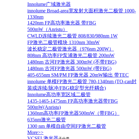
Innolume广域激光器
innolume Broad-area宽发射大面积激光二极管 1000-
1330nm
1420nm FP高功率激光器 带FBG
500mW（Anristu）
CWLD连续激光二极管 808/830/980nm 1W
FP激光二极管模块 1310nm 30mW
波长稳定二极管激光器（976nm 200W）
808nm 高功率FP泵浦激光二极管 200mW
1480nm 古河FP激光器 300mW (不带FBG)
1480nm 古河FP激光器 500mW (带FBG)
405-655nm SM/PM FP激光器 20mW输出 带TEC
innolume 单模FP激光二极管 780-1340nm (TO-can封
装或连续/脉冲/FBG稳定型光纤耦合)
Innolume高功率宽区域二极管
1435-1465-1475nm FP高功率激光器带FBG
500mW(Anristu)
1360nm高功率FP激光器500mW（带FBG）
635nm激光二极管
1300 nm 单模自由空间FP激光二极管
More>>
VCSEL激光器
子分类