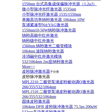
1550nm 台式高集成保偏脉冲光源（1.2μJ）
微小型脉冲光纤激光器 1535nm
小型脉冲光纤激光器 1535/1550nm
单频高功率纳秒激光器 1064nm 10W
泵浦紧凑型Nd:YAG激光器
1550nm10-50W纳秒脉冲激光器
纳秒高能中红外激光
纳秒级中红外激光
1560nm 纳秒激光二极管模块
1064nm 波段纳秒激光器
冷消融中红外激光模块
532/1064nm 2ns亚纳秒激光器
More>>
皮秒脉冲激光器
子分类
皮秒脉冲激光器
​MPL2210 二极管泵浦皮秒被动调Q激光器
266/355/532/1064nm
MPL1510 二极管泵浦皮秒被动调Q激光器
266/355/532/1064nm
固体皮秒激光器
1064nm DFB 皮秒脉冲激光器 75.5ps 200uW
532nm高功率皮秒激光器