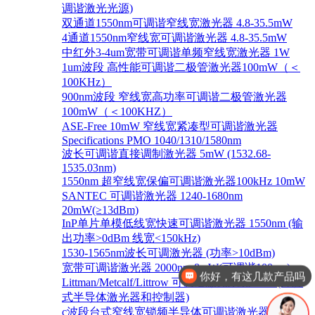
调谐激光光源)
双通道1550nm可调谐窄线宽激光器 4.8-35.5mW
4通道1550nm窄线宽可调谐激光器 4.8-35.5mW
中红外3-4um宽带可调谐单频窄线宽激光器 1W
1um波段 高性能可调谐二极管激光器100mW（＜
100KHz）
900nm波段 窄线宽高功率可调谐二极管激光器
100mW（＜100KHZ）
ASE-Free 10mW 窄线宽紧凑型可调谐激光器
Specifications PMO 1040/1310/1580nm
波长可调谐直接调制激光器 5mW (1532.68-
1535.03nm)
1550nm 超窄线宽保偏可调谐激光器100kHz 10mW
SANTEC 可调谐激光器 1240-1680nm
20mW(≥13dBm)
InP单片单模低线宽快速可调谐激光器 1550nm (输
出功率>0dBm 线宽<150kHz)
1530-1565nm波长可调激光器 (功率>10dBm)
宽带可调谐激光器 2000nm 8mW(可调谐100nm)
你好，有这几款产品吗
Littman/Metcalf/Littrow 可调谐激光系统 Lion (外腔
式半导体激光器和控制器)
c波段台式窄线宽锁频半导体可调谐激光器 1528-