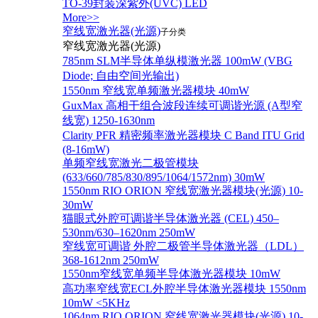
TO-39封装深紫外(UVC) LED
More>>
窄线宽激光器(光源)
子分类
窄线宽激光器(光源)
785nm SLM半导体单纵模激光器 100mW (VBG
Diode; 自由空间光输出)
1550nm 窄线宽单频激光器模块 40mW
GuxMax 高相干组合波段连续可调谐光源 (A型窄
线宽) 1250-1630nm
Clarity PFR 精密频率激光器模块 C Band ITU Grid
(8-16mW)
单频窄线宽激光二极管模块
(633/660/785/830/895/1064/1572nm) 30mW
1550nm RIO ORION 窄线宽激光器模块(光源) 10-
30mW
猫眼式外腔可调谐半导体激光器 (CEL) 450–
530nm/630–1620nm 250mW
窄线宽可调谐 外腔二极管半导体激光器（LDL）
368-1612nm 250mW
1550nm窄线宽单频半导体激光器模块 10mW
高功率窄线宽ECL外腔半导体激光器模块 1550nm
10mW <5KHz
1064nm RIO ORION 窄线宽激光器模块(光源) 10-