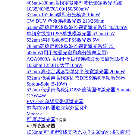
405nm-830nm高稳定紧凑型波长锁定激光系统
10/35/40/45/70/100/150/500mW
375nm-1550nm微型激光模块 10mW
CW DUV 单频连续激光器 213/266nm
633nm高稳定紧凑型波长锁定激光系统 40/70mW
单频窄线宽DPSS单纵模激光器 532nm CW
532nm 连续多纵模DPSS激光器 5W
785nm高稳定紧凑型波长锁定激光系统 75-
500mW(用于拉曼光谱和高分辨率应用)
AQA0600A 高相干单纵模连续波长扫描光源模块
1060nm 1250Hz 大于10mW
532nm 高稳定紧凑型单频窄线宽激光器 200mW
532nm 低噪声高稳定固态DPSS连续单频激光器
Sprout‐Solo (5-10W)
532nm 低噪声高稳定DPSS连续固体激光器 Sprout-
C 3W/4W
EVO-SF 单频窄带铒激光器
超高功率四通道深紫外固化灯
More>>
可调谐激光器
子分类
可调谐激光器
1550nm 可调谐窄线宽激光器 7.6-60mW (多功能可