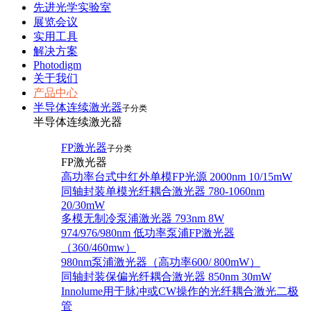
先进光学实验室
展览会议
实用工具
解决方案
Photodigm
关于我们
产品中心
半导体连续激光器
子分类
半导体连续激光器
FP激光器
子分类
FP激光器
高功率台式中红外单模FP光源 2000nm 10/15mW
同轴封装单模光纤耦合激光器 780-1060nm
20/30mW
多模无制冷泵浦激光器 793nm 8W
974/976/980nm 低功率泵浦FP激光器
（360/460mw）
980nm泵浦激光器（高功率600/ 800mW）
同轴封装保偏光纤耦合激光器 850nm 30mW
Innolume用于脉冲或CW操作的光纤耦合激光二极
管