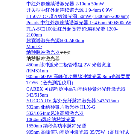
中红外超连续谱激光器 2-10um 50mW
开关型中红外超连续谱光源 1.9-4um 0.9W
L15077-C7超连续谱光源 50mW (1300nm~2000nm)
Polaris 中红外超连续谱激光器 1~4.6um 500/800mW
FLA-SC2100近红外超宽带超连续光源 1200-
2100nm
超宽谱激光光源600-2400nm
More>>
纳秒脉冲激光器
子分类
纳秒脉冲激光器
450nm脉冲激光二极管模组 2W 光谱宽度
(RMS)1nm
905nm 600W 高峰值功率脉冲激光器 8nm光谱宽度
TO56（激光测距仪用）
CAREX 可编程脉冲高功率纳秒紫外光纤激光器
343/515nm
YUCCA UV 紫外光纤脉冲激光器 343/515nm
532nm 亚纳秒微片激光器 HLX-G
532/1064nm风冷高频激光器
1064nm风冷纳秒激光器
1550nm 纳秒高功率脉冲光源
905nm 高峰值功率脉冲激光器 35/75W（高压测试