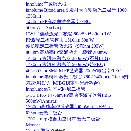
Innolume广域激光器
innolume Broad-area宽发射大面积激光二极管 1000-
1330nm
1420nm FP高功率激光器 带FBG
500mW（Anristu）
CWLD连续激光二极管 808/830/980nm 1W
FP激光二极管模块 1310nm 30mW
波长稳定二极管激光器（976nm 200W）
808nm 高功率FP泵浦激光二极管 200mW
1480nm 古河FP激光器 300mW (不带FBG)
1480nm 古河FP激光器 500mW (带FBG)
405-655nm SM/PM FP激光器 20mW输出 带TEC
innolume 单模FP激光二极管 780-1340nm (TO-can封
装或连续/脉冲/FBG稳定型光纤耦合)
Innolume高功率宽区域二极管
1435-1465-1475nm FP高功率激光器带FBG
500mW(Anristu)
1360nm高功率FP激光器500mW（带FBG）
635nm激光二极管
1300 nm 单模自由空间FP激光二极管
More>>
VCSEL激光器
子分类