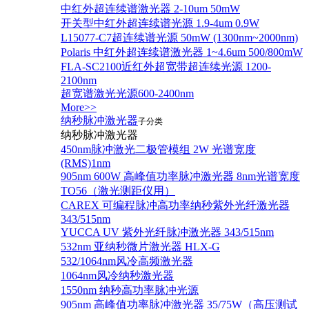
中红外超连续谱激光器 2-10um 50mW
开关型中红外超连续谱光源 1.9-4um 0.9W
L15077-C7超连续谱光源 50mW (1300nm~2000nm)
Polaris 中红外超连续谱激光器 1~4.6um 500/800mW
FLA-SC2100近红外超宽带超连续光源 1200-
2100nm
超宽谱激光光源600-2400nm
More>>
纳秒脉冲激光器
子分类
纳秒脉冲激光器
450nm脉冲激光二极管模组 2W 光谱宽度
(RMS)1nm
905nm 600W 高峰值功率脉冲激光器 8nm光谱宽度
TO56（激光测距仪用）
CAREX 可编程脉冲高功率纳秒紫外光纤激光器
343/515nm
YUCCA UV 紫外光纤脉冲激光器 343/515nm
532nm 亚纳秒微片激光器 HLX-G
532/1064nm风冷高频激光器
1064nm风冷纳秒激光器
1550nm 纳秒高功率脉冲光源
905nm 高峰值功率脉冲激光器 35/75W（高压测试