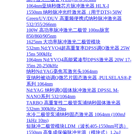
1064nm亚纳秒微芯片脉冲激光器 HLX-I
1550nm 纳秒脉冲光纤激光器（用于DTS) 50W
Green/UV/DUV 高重频便携式纳秒脉冲激光器
532/355/266nm
100W 高功率脉冲激光二极管 100ns脉宽
850/860/905nm
1625nm 大功率脉冲激光二极管模块
532nm Nd:YVO4超高重复率DPSS调Q激光器 25W
15ns 500kHz
1064nm Nd:YVO4高能紧凑型DPSS激光器 20W 17-
35ns 20-250kHz
纳秒Nd:YAG毫焦耳激光头1064nm
亚纳秒被动调Q微芯片固态激光器 ,PULSELAS®-P
系列 1064nm
Nd:YAG 纳秒调Q固体脉冲激光器 DPSSL M-
NANO系列 532/1064nm
TARBO 高重复性二极管泵浦纳秒固体激光器
532nm 300kHz 20ns
水冷二极管泵浦纳秒固态激光器 1064nm (100mJ
1kHz 10ns)
短脉冲二极管模块LDM（波长405-1550nm可选）
1550nm 高集成保偏脉冲光源（模块式）1.2μJ