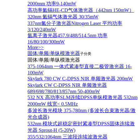
2000mm 功率9-140mW
高功率氦镉HE-CD气体激光器（442nm 150mW）
320nm 氦镉气体激光器 30/35mW
337nm氮分子激光器Nitrogen Laser 平均功率
3/120/240mW
氩离子激光器457.9/488/514.5nm 功率
16/80/100/300mW
More>>
固体/单频/单纵模激光器
子分类
固体/单频/单纵模激光器
375-1064nm 一体式紧凑型直接二极管激光器 16-
100mW
Skylark 780 CW C-DPSS NIR 单频激光器 200mW
Skylark CW C-DPSS NIR 单频激光器
689/698/780/813/857nm 50-400mW
532 NX 高功率SLM连续DPSS单纵模激光器 532nm
2000mW 线宽< 0.5MHz
多波长激光模块 375-780nm (多波长合束激光器/激
光合成器)
532nm 模块式超稳定密封紧凑型DPSS固体连续激
光器 Sprout-H (5-20W)
355/532/1064nm 三波段连续波激光器