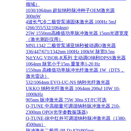
领域）
1030/1064nm 超短纳秒脉冲种子OEM激光源
300mW
4波长气冷二极管泵浦固体激光器 100Hz 5mJ
(266/355/532/1064nm)
25W 1550nm高峰值功率脉冲激光器 15nm光谱宽度
（激光测距仪用）
MNL1342 二极管泵浦亚纳秒被动调Q激光器
336/447/671/1342nm 100Hz 100kW 脉宽0.5ns
Nd:YAG VISOR-R系列 主动调Q纳秒DPSS激光器
1064nm 脉宽小于15ns 重复率1-20 Hz
1550nm 高峰值功率脉冲光纤激光器 1W（DTS，
激光雷达）
532/1064nm EVO-UC-NS 纳秒光纤激光器
UKKO 纳秒光纤激光器 1064nm 200uJ 10W 10-
1000kHz
905nm 脉冲激光器 75W 30ns ST/FC可选
Q-TUNE 中高能量可调谐纳秒脉冲激光器 210-
2300nm OPO(光学参数振荡器)
Q-TUNE-IR中红外可调谐纳秒脉冲激光器（1380-
4500nm）
脉冲激光二极管 (PLD) 870/905nm