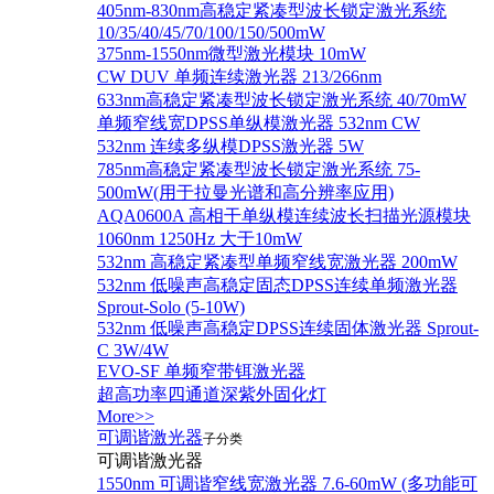
405nm-830nm高稳定紧凑型波长锁定激光系统
10/35/40/45/70/100/150/500mW
375nm-1550nm微型激光模块 10mW
CW DUV 单频连续激光器 213/266nm
633nm高稳定紧凑型波长锁定激光系统 40/70mW
单频窄线宽DPSS单纵模激光器 532nm CW
532nm 连续多纵模DPSS激光器 5W
785nm高稳定紧凑型波长锁定激光系统 75-
500mW(用于拉曼光谱和高分辨率应用)
AQA0600A 高相干单纵模连续波长扫描光源模块
1060nm 1250Hz 大于10mW
532nm 高稳定紧凑型单频窄线宽激光器 200mW
532nm 低噪声高稳定固态DPSS连续单频激光器
Sprout‐Solo (5-10W)
532nm 低噪声高稳定DPSS连续固体激光器 Sprout-
C 3W/4W
EVO-SF 单频窄带铒激光器
超高功率四通道深紫外固化灯
More>>
可调谐激光器
子分类
可调谐激光器
1550nm 可调谐窄线宽激光器 7.6-60mW (多功能可