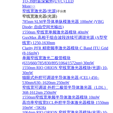
TO-39封装深紫外(UVC) LED
More>>
窄线宽激光器(光源)
子分类
窄线宽激光器(光源)
785nm SLM半导体单纵模激光器 100mW (VBG
Diode; 自由空间光输出)
1550nm 窄线宽单频激光器模块 40mW
GuxMax 高相干组合波段连续可调谐光源 (A型窄
线宽) 1250-1630nm
Clarity PFR 精密频率激光器模块 C Band ITU Grid
(8-16mW)
单频窄线宽激光二极管模块
(633/660/785/830/895/1064/1572nm) 30mW
1550nm RIO ORION 窄线宽激光器模块(光源) 10-
30mW
猫眼式外腔可调谐半导体激光器 (CEL) 450–
530nm/630–1620nm 250mW
窄线宽可调谐 外腔二极管半导体激光器（LDL）
368-1612nm 250mW
1550nm窄线宽单频半导体激光器模块 10mW
高功率窄线宽ECL外腔半导体激光器模块 1550nm
10mW <5KHz
1064nm RIO ORION 窄线宽激光器模块(光源) 10-