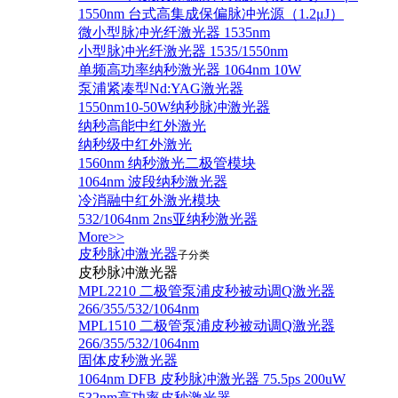
1550nm 台式高集成保偏脉冲光源（1.2μJ）
微小型脉冲光纤激光器 1535nm
小型脉冲光纤激光器 1535/1550nm
单频高功率纳秒激光器 1064nm 10W
泵浦紧凑型Nd:YAG激光器
1550nm10-50W纳秒脉冲激光器
纳秒高能中红外激光
纳秒级中红外激光
1560nm 纳秒激光二极管模块
1064nm 波段纳秒激光器
冷消融中红外激光模块
532/1064nm 2ns亚纳秒激光器
More>>
皮秒脉冲激光器
子分类
皮秒脉冲激光器
​MPL2210 二极管泵浦皮秒被动调Q激光器
266/355/532/1064nm
MPL1510 二极管泵浦皮秒被动调Q激光器
266/355/532/1064nm
固体皮秒激光器
1064nm DFB 皮秒脉冲激光器 75.5ps 200uW
532nm高功率皮秒激光器