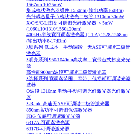
1567nm 10/25mW
集成梳状激光器组件 1550nm (输出功率16dBm)
光纤耦合量子点梳状激光二极管 1310nm 30mW
X/O/S/C/L波段 可调谐光纤激光器 ＞5mW
(1060±10/1310/1550±20nm)
400kHz窄线宽可调谐激光器 (iTLA) 1528-1568nm
(输出功率8-17dBm)
λ锁系列 低成本，手动调谐，无ASE可调谐二极管
激光器
λ明亮系列 950/1040nm高功率，宽带台式超发光光
源
高性能900nm波段可调谐二极管激光器
λ选择系列 宽调谐范围、窄带、低损耗可调谐光滤
波器
O波段 1310nm 电动/手动可调光纤激光器光纤激光
器
λ-Rapid 高速无ASE可调谐二极管激光器
850nm高功率可调谐保偏激光器
FBG 传感可调谐激光光源
6317A-可调谐激光源
6317B-可调谐激光源