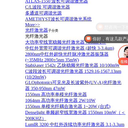
ATLAS-1550 波长可调谐激光器
C/L波段 可调谐激光器
多通道可调谐光源
AMETHYST波长可调谐激光系统
More>>
光纤激光器
子分类
光纤激光器
你好，有这几款产
大功率窄线宽稳频光纤激光器 780nm 1W
中红外宽带可调谐光纤激光器 (超快 3-3.4um)
2800nm中红外超快光纤脉冲激光器振荡器
(~35MHz 2800±5nm 35mW)
Stabiλaser 1542ε 乙炔稳频光纤激光器 10/100mW
C波段波长可调谐光纤激光器 1529.16-1567.13nm
(10/20mW)
GLOphotonics可见光及长波紫外(UV-A)光纤激光
器 350-950nm 47mW
1550nm 高功率单模光纤激光器
1064nm 高功率光纤激光器 2W/10W
1550nm 单模光纤耦合激光器 1~20W (台式)
Denselight 单频超窄线宽激光器 1550nm 10mW（＜
200KHZ）
LumIR 3200 中红外连续功率光纤激光器 3.1-3.3um