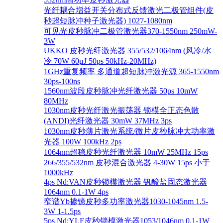
光纤耦合增益开关分布式反馈激光二极管组件(皮
秒超短脉冲种子激光器) 1027-1080nm
可见光皮秒脉冲二极管激光器370-1550nm 250mW-
3W
UKKO 皮秒光纤激光器 355/532/1064nm (风冷/水
冷 70W 60μJ 50ps 50kHz-20MHz)
1GHz重复频率 多通道超短脉冲激光源 365-1550nm
30ps-100ns
1560nm波段皮秒脉冲光纤激光器 50ps 10mW
80MHz
1030nm皮秒光纤激光振荡器 锁模全正态色散
(ANDI)光纤激光器 30mW 37MHz 3ps
1030nm皮秒薄片激光系统/微片皮秒脉冲大功率激
光器 100W 100kHz 2ps
1064nm超稳皮秒光纤激光器 10mW 25MHz 15ps
266/355/532nm 皮秒混合激光器 4-30W 15ps 小于
1000kHz
4ps Nd:VAN皮秒锁模激光器 钒酸盐固态激光器
1064nm 0.1-1W 4ps
窄谱Yb掺镱皮秒多功率激光器1030-1045nm 1.5-
3W 1-1.5ps
5ps Nd:YLF皮秒锁模激光器1053/1046nm 0.1-1W