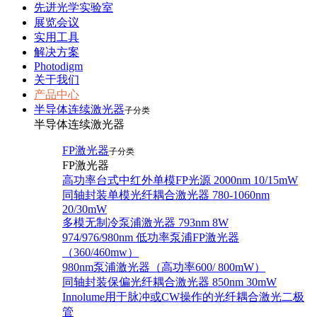
先进光学实验室
展览会议
实用工具
解决方案
Photodigm
关于我们
产品中心
半导体连续激光器
子分类
半导体连续激光器
FP激光器
子分类
FP激光器
高功率台式中红外单模FP光源 2000nm 10/15mW
同轴封装单模光纤耦合激光器 780-1060nm
20/30mW
多模无制冷泵浦激光器 793nm 8W
974/976/980nm 低功率泵浦FP激光器
（360/460mw）
980nm泵浦激光器（高功率600/ 800mW）
同轴封装保偏光纤耦合激光器 850nm 30mW
Innolume用于脉冲或CW操作的光纤耦合激光二极
管