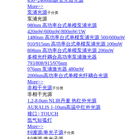
450~2400nm超宽光谱光源
More>>
泵浦光源
子分类
泵浦光源
980nm 高功率台式单模泵浦光源
420mW/600mW/800mW/1W
1480nm 高功率台式单模泵浦光源 500/600mW
910/915nm 高功率台式单模泵浦光源 100mW
808nm 高功率台式单模泵浦光源 200mW
多模光纤耦合高功率泵浦激光器
793/808/915/976nm
976nm 泵浦激光器 480mW
2000nm高功率台式单模光纤耦合光源
More>>
非相干光源
子分类
非相干光源
1.2-8.0um NLIR丹麦 热红外光源
AURALIS 1-10um高温中红外光源
接口 | TOUCH
氙气短弧灯
More>>
纠缠源/单光子源
子分类
纠缠源/单光子源