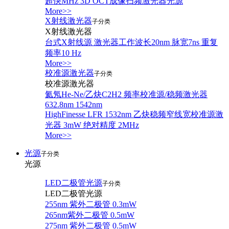
超快MHz 3D OCT成像扫频激光器光源
More>>
X射线激光器
子分类
X射线激光器
台式X射线源 激光器工作波长20nm 脉宽7ns 重复
频率10 Hz
More>>
校准源激光器
子分类
校准源激光器
氦氖He-Ne/乙炔C2H2 频率校准源/稳频激光器
632.8nm 1542nm
HighFinesse LFR 1532nm 乙炔稳频窄线宽校准源激
光器 3mW 绝对精度 2MHz
More>>
光源
子分类
光源
LED二极管光源
子分类
LED二极管光源
255nm 紫外二极管 0.3mW
265nm紫外二极管 0.5mW
275nm 紫外二极管 0.5mW